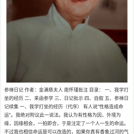
参禅日记 作者：金满慈夫人 南怀瑾批注 目录： 一、我学打
坐的经历 二、来函参学 三、日记批示 四、自叙 五、参禅日
记续集 一、我学打坐的经历（代序） 有人说“性格造成命
运”。我绝对附议此一说法。我认为有性格为因，外境为
缘，因缘相会，一拍即合，于是注定了一个人一生的命运。
不过我也相信命运是可以改造的，如果你真有香象过河的气