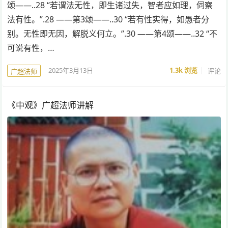
颂——..28 “若谓法无性，即生诸过失，智者应如理，伺察
法有性。”.28 ——第3颂——..30 “若有性实得，如愚者分
别。无性即无因，解脱义何立。”.30 ——第4颂——..32 “不
可说有性，…
2025年3月13日
1.3k
浏览
评论
广超法师
《中观》广超法师讲解