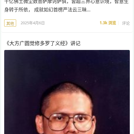
十亿佛土微尘数菩萨摩诃萨俱，皆超三界心意识境，智意生
身转于所依， 成就如幻首楞严法云三昧…
2025年4月6日
1.3k
浏览
评论
其他
《大方广圆觉修多罗了义经》讲记