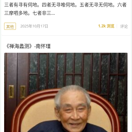
三者有寻有伺地。四者无寻唯伺地。五者无寻无伺地。六者
三摩呬多地。七者非三…
2025年10月17日
1.2k
浏览
评论
其他
《禅海蠡测》-南怀瑾