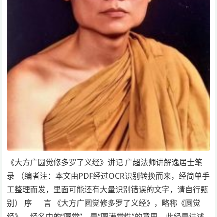
《大方广圆觉修多罗了义经》讲记 广超法师讲解逸居士笔
录 （编者注：本文由PDF经过OCR识别转换而来，经简单手
工整理而发，里面可能还有大量识别错误的文字，请自行甄
别） 序 言 《大方广圆觉修多罗了义经》，略称《圆觉
经》，经名中的“圆觉”，是“圆满觉性”的意思，此经是讲述