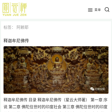
跳
到
菜单
主
要
标签：
阿赖耶
内
容
释迦牟尼佛传
释迦牟尼佛传 目录 释迦牟尼佛传（星云大师著） 第一章 序
说 第二章 佛陀住世时的印度社会 第三章 佛陀住世时的印度