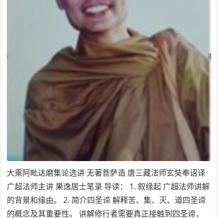
大乘阿毗达磨集论选讲 无著菩萨造 唐三藏法师玄奘奉诏译
广超法师主讲 果逸居士笔录 导读： 1. 叙缘起 广超法师讲解
的背景和缘由。 2. 简介四圣谛 解释苦、集、灭、道四圣谛
的概念及其重要性。 讲解修行者需要真正接触到四圣谛，