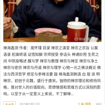
禅海蠡测 作者：南怀瑾 目录 禅宗之演变 禅宗之宗旨 公案
语录 机锋转语 证悟知解 宗师授受 参话头 神通妙用 生死之
间 中阴身略述 醒与梦 禅宗与教理 禅宗与禅定 禅宗与净土
禅宗与密宗 禅宗与丹道 禅宗与理学 心物一元之佛法概论 佛
法与西洋哲学 修定与参禅法要 跋 禅海蠡测剩语 出 版 说 明
禅宗，初创于北魏，盛行于唐宋。独特的禅宗理论和修持风
格，曾对世人的价值取向、思想情感和思维方式以深刻的影
响，以至于从一定意义上来说，不了解禅…
2025年5月11日
1.3k
浏览
评论
未分类