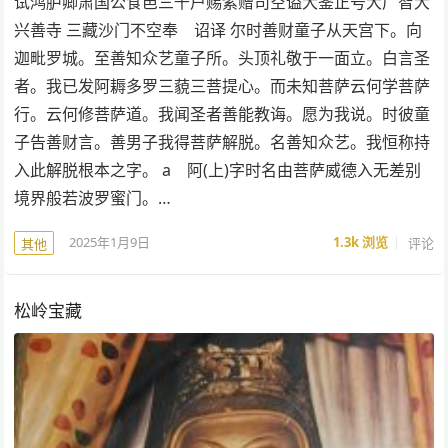
试鸿胪卿肃国公食邑三千户赐紫赠司空谥大鉴正号大广智大
兴善寺 三藏沙门不空奉 诏译 尔时善财童子从天宫下。向
迦毗罗城。至善知众艺童子所。头顶礼敬于一面立。白言圣
者。我已发阿耨多罗三藐三菩提心。而未知菩萨云何学菩萨
行。云何修菩萨道。我闻圣者善能教诲。愿为我说。时彼童
子告善财言。善男子我得菩萨解脱。名善知众艺。我恒称持
入此解脱根本之字。 a 阿(上)字时名由菩萨威德入无差别
境界般若波罗蜜门。…
2025年1月9日
1.3k
浏览
评论
其他
松岭宝藏