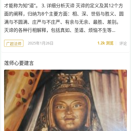
才能称为知“道”。 3. 详细分析灭谛 灭谛的定义及其12个方
面的阐释，归纳为8个主要方面：相、深、世俗与胜义、圆
满与不圆满、庄严与不庄严、有余与无余、最胜、差别。
灭谛的各种行相解释，包括真如、圣道、烦恼不生等…
2025年1月26日
1.2k
浏览
评论
广超法师
莲师心要建言