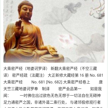
大乘密严经（地婆诃罗译） 新翻大乘密严经（不空三藏
译） 密严经疏（法藏注） 大正新修大藏经第 16 册 No. 681
大乘密严经 No. 681 [No. 682] 大乘密严经卷上 唐
天竺三藏地婆诃罗奉 制译 密严会品第一 如是我
闻： 一时佛住出过欲色无色无想于一切法自在无碍神
足力通密严之国，非诸外道二乘行处， 与诸邻极修观行者