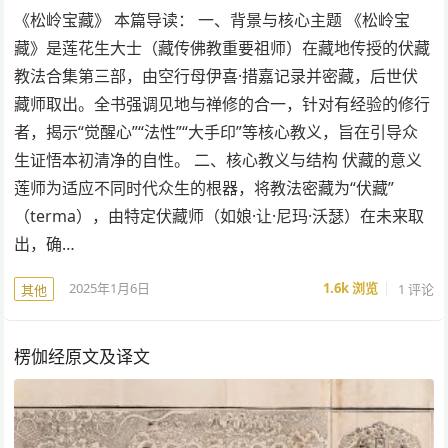
《松岭宝藏》 本篇导读： 一、背景与核心主题 《松岭宝
藏》是莲花生大士（藏传佛教重要祖师）在藏地传授的伏藏
教法合集第三部，由空行母伊喜·措嘉记录并密藏，后世伏
藏师取出。全书强调见地与禅修的合一，针对有经验的修行
者，揭示“觉醒心”“法性”“大手印”等核心教义，旨在引导众
生证悟本初清净的自性。 二、核心教义与结构 伏藏的意义
莲师为适应不同时代众生的根器，将教法密藏为“伏藏”
（terma），由特定伏藏师（如娘·让·尼玛·沃瑟）在未来取
出，确…
2025年1月6日
1.6k
浏览
1 评论
其他
楞伽经原文及译文