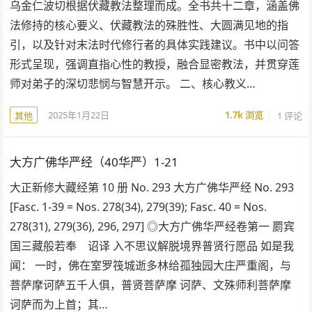
乌金仁波切根据伏藏教法整理而成。全书共十二章，涵盖佛
法修持的核心要义、伏藏教法的殊胜性、大圆满见地的指
引，以及针对末法时代修行者的具体实践建议。书中以问答
形式呈现，强调直指心性的教授，融合显密教法，并贯穿莲
师对弟子的深切悲悯与智慧开示。 二、核心教义…
2025年1月22日
1.7k
浏览
1 评论
其他
大方广佛华严经（40华严）1-21
大正新修大藏经第 10 册 No. 293 大方广佛华严经 No. 293
[Fasc. 1-39 = Nos. 278(34), 279(39); Fasc. 40 = Nos.
278(31), 279(36), 296, 297] ◎大方广佛华严经卷第一 罽宾
国三藏般若奉 诏译 入不思议解脱境界普贤行愿品 如是我
闻： 一时，佛在室罗筏城逝多林给孤独园大庄严重阁，与
菩萨摩诃萨五千人俱，普贤菩萨摩 诃萨、文殊师利菩萨摩
诃萨而为上首；其…