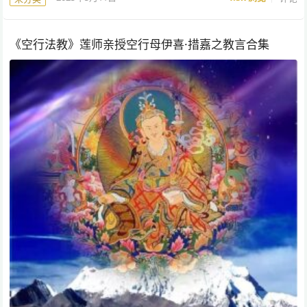
《空行法教》莲师亲授空行母伊喜·措嘉之教言合集