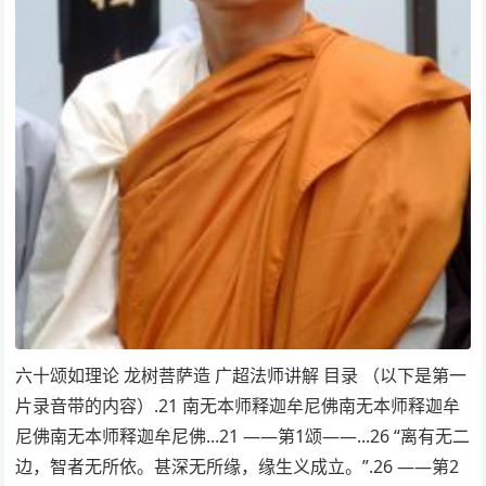
六十颂如理论 龙树菩萨造 广超法师讲解 目录 （以下是第一
片录音带的内容）.21 南无本师释迦牟尼佛南无本师释迦牟
尼佛南无本师释迦牟尼佛...21 ——第1颂——...26 “离有无二
边，智者无所依。甚深无所缘，缘生义成立。”.26 ——第2