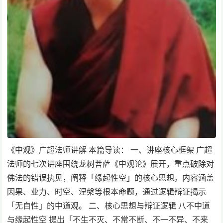
《中观》广超法师讲解 本篇导读： 一、讲座核心框架 广超
法师的七次讲座围绕龙树菩萨《中观论》展开，重点破除对
佛法的错误执见，阐释「缘起性空」的核心思想。内容涵盖
因果、业力、时空、涅槃等根本命题，通过逻辑辩证揭示
「无自性」的中道观。 二、核心思想与辩证逻辑 八不中道
与缘起性空 提出「不生不灭、不常不断、不一不异、不来