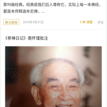
那叫做经典。经典是我们后人尊称它，实际上每一本佛经，
都是本师释迦牟尼佛，…
2025年3月31日
1.3k
浏览
评论
佛法基础
《参禅日记》南怀瑾批注