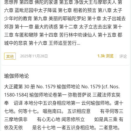
思想界 第四章 佛陀的家谱 第五章 净饭大王与摩耶夫人 第
六章 蓝毗尼园中太子降诞 第七章 相者的预言 第八章 太子
少年时的教育 第九章 美丽的耶输陀罗妃 第十章 太子出城去
郊游 第十一章 最大的诱惑 第十二章 太子立志去出家 第十
三章 车匿和犍陟 第十四章 苦行林中劝谏仙人 第十五章 都
城中的悲哀 第十六章 王师追至苦行…
2025年11月28日
1.3k
浏览
评论
其他
瑜伽师地论
大正藏第 30 册 No. 1579 瑜伽师地论 No. 1579 [cf. Nos.
1580-1584] 瑜伽师地论卷第一 弥勒菩萨说 三藏法师玄奘
奉 诏译 本地分中五识身相应地第一 云何瑜伽师地。谓十
七地。何等十七。 嗢拖南曰。 五识相应意 有寻伺等三
三摩地俱非 有心无心地 闻思修所立 如是具三乘 有
依及无依 是名十七地 一者五识身相应地。二者意地。