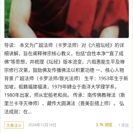
导读： 本文为广超法师（卡罗法师）对《六祖坛经》的详
细讲解，旨在阐释禅宗核心教义，包括“自性本净”“直了成
佛”等思想，并梳理《坛经》版本流变、六祖惠能生平及禅
宗修行次第，鼓励佛友传播佛法以积累功德 一、核心人物
背景 广超法师（卡罗法师/致光法师） 生平：1953年生于新
加坡，祖籍福建福清，1979年肄业于南洋大学理学系，
1980年出家，师从宏船老和尚。 传承：南传佛教禅法（斯
里兰卡寻灭禅师）、藏传大圆满法（晋美彭措上师）。 弘
法成就：在…
2024年12月16日
3.7k
浏览
1 评论
大乘法义