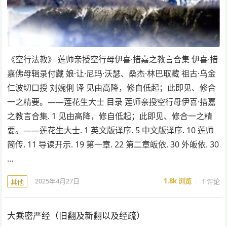
《空行法教》 莲师亲授空行母伊喜·措嘉之教言合集 伊喜·措
嘉佛母辑录付藏 娘·让·尼玛·沃瑟、桑杰·林巴取藏 祖古·乌金
仁波切口授 刘婉俐 译 见由高降，修自低起；此即见、修合
一之精要。——莲花生大士 目录 莲师亲授空行母伊喜·措嘉
之教言合集. 1 见由高降，修自低起；此即见、修合一之精
要。——莲花生大士. 1 英文版译序. 5 中文版译序. 10 莲师
简传. 11 导读开示. 19 第一章. 22 第二章皈依. 30 外皈依. 30
…
2025年4月27日
1.8k
浏览
1 评论
其他
大乘密严经（旧翻及新翻以及经疏）