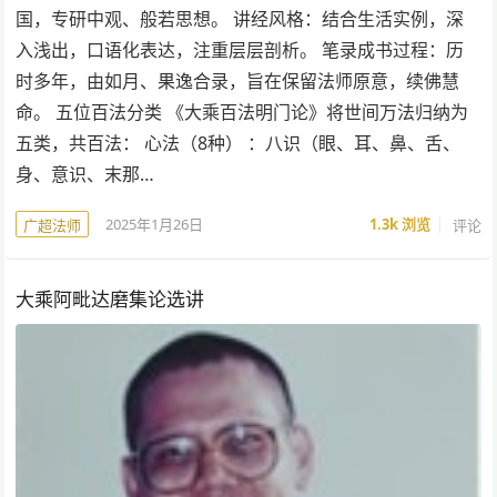
国，专研中观、般若思想。 讲经风格：结合生活实例，深
入浅出，口语化表达，注重层层剖析。 笔录成书过程：历
时多年，由如月、果逸合录，旨在保留法师原意，续佛慧
命。 五位百法分类 《大乘百法明门论》将世间万法归纳为
五类，共百法： 心法（8种） ：八识（眼、耳、鼻、舌、
身、意识、末那…
2025年1月26日
1.3k
浏览
评论
广超法师
大乘阿毗达磨集论选讲