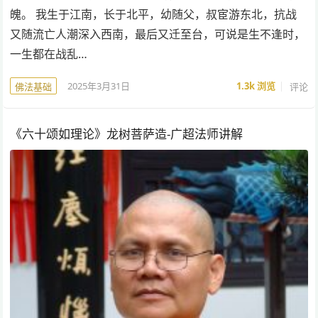
魄。 我生于江南，长于北平，幼随父，叔宦游东北，抗战
又随流亡人潮深入西南，最后又迁至台，可说是生不逢时，
一生都在战乱…
2025年3月31日
1.3k
浏览
评论
佛法基础
《六十颂如理论》龙树菩萨造-广超法师讲解