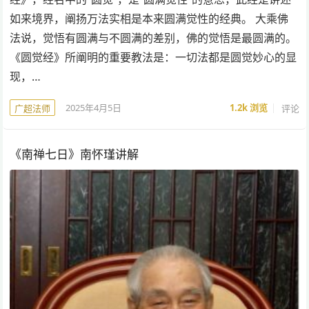
如来境界，阐扬万法实相是本来圆满觉性的经典。 大乘佛
法说，觉悟有圆满与不圆满的差别，佛的觉悟是最圆满的。
《圆觉经》所阐明的重要教法是：一切法都是圆觉妙心的显
现，…
2025年4月5日
1.2k
浏览
评论
广超法师
《南禅七日》南怀瑾讲解