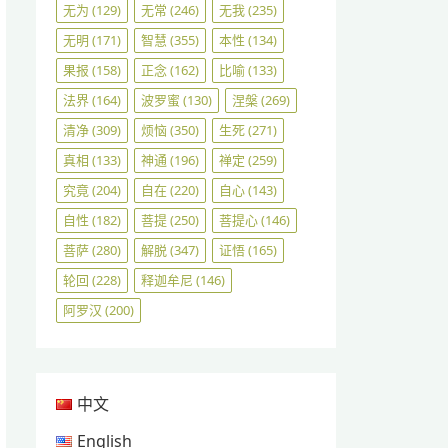
无为
(129)
无常
(246)
无我
(235)
无明
(171)
智慧
(355)
本性
(134)
果报
(158)
正念
(162)
比喻
(133)
法界
(164)
波罗蜜
(130)
涅槃
(269)
清净
(309)
烦恼
(350)
生死
(271)
真相
(133)
神通
(196)
禅定
(259)
究竟
(204)
自在
(220)
自心
(143)
自性
(182)
菩提
(250)
菩提心
(146)
菩萨
(280)
解脱
(347)
证悟
(165)
轮回
(228)
释迦牟尼
(146)
阿罗汉
(200)
中文
English