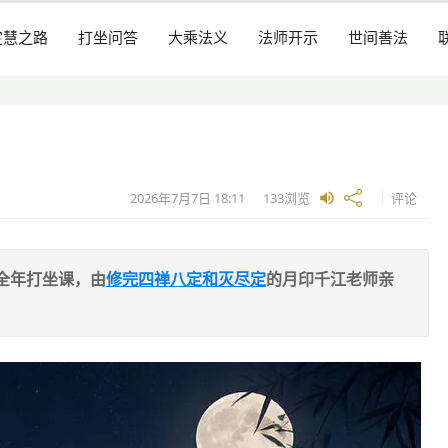
定慧之路
打坐问答
大乘法义
法师开示
世间善法
2026年7月7日
18:11
133
浏览
评论
全年打坐课，由
修完四禅八定和灭尽定
的月印千江老师亲