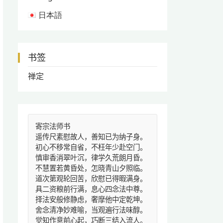
日本語
书签
禅定
寄宗法师书
遥传尺素慰故人，善知已为纳子身。
初心不移常自省，不枉年少赴空门。
慎审香消翠叶沉，律学久荒朗月昏。
不慧置若黄昏处，怎晓青山夕照临。
道次第观轮回苦，欣慰已得暇满身。
具二资粮前行满，息心四念法中尊。
择法安般修静虑，奢摩他中定乾坤。
舍念清净妙难喻，当观遍行法味醇。
觉知作意前心起，巧断三结入流人。