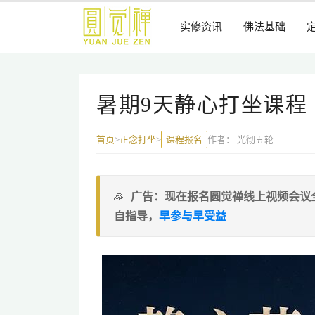
跳
到
实修资讯
佛法基础
主
要
内
容
暑期9天静心打坐课程
课程报名
作者：
光彻五轮
首页
>
正念打坐
>
广告：现在报名圆觉禅线上视频会议
自指导，
早参与早受益