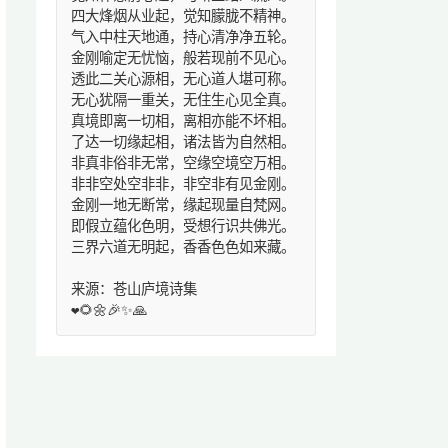
四大烽烟从业起，觉知朦胧不精神。
气入中柱天地通，持心清净净五轮。
金刚喻定无忧恼，般若现前不见心。
透此二关心源相，无心道人堪可称。
无心犹隔一重关，无住生心见全真。
真境即离一切相，离相亦能不坏相。
了达一切缘起相，诸法皆为自然相。
非真非俗非无常，空缘空境空万相。
非非空处空非非，非空非有见金刚。
金刚一地无断常，缘起现量自梵网。
即假立蕴化色明，受想行识共佛光。
三界六道无明起，香香色色如来藏。
来源：苍山庐境诗集
❤️🌻🌼🎉✨🙏