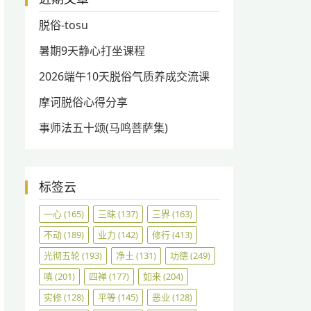
脱俗-tosu
暑期9天静心打坐课程
2026端午10天脱俗气质养成交流课
摩诃脱俗心得分享
事师法五十颂(马鸣菩萨集)
标签云
一心
(165)
三昧
(137)
三界
(163)
不动
(189)
业力
(142)
修行
(413)
光彻五轮
(193)
净土
(131)
功德
(249)
嗔
(201)
四禅
(177)
如来
(204)
实修
(128)
平等
(145)
恶业
(128)