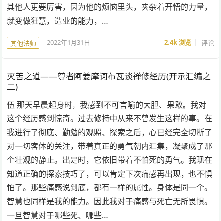
其他人更要厉害，因为他的烦恼里头，夹杂着开悟的力量，
就变做狂慧，造业的能力，…
2022年1月31日
2.4k
浏览
评论
其他法师
灭苦之道——尊者阿姜摩诃布瓦谈禅修经历(开示汇编之
二)
伍 那天早晨起身时，我感到不可言喻的大胆、果敢。我对
这个经历感到惊奇。过去修持中从来不曾发生这样的事。在
我进行了彻底、勤勉的观照、探索之后，心已经完全切断了
对一切客体的关注，带着真正的勇气朝内汇集，凝聚成了那
个壮观的静止。出定时，它依旧带着不怕死的勇气。我现在
知道正确的探索技巧了，可以肯定下次痛感再出现，也不惧
怕了。那些痛感说到底，都有一样的属性。身体是同一个。
智慧也同样是我的能力。因此我对于痛感与死亡无所畏惧。
一旦智慧对于哪些死、哪些…