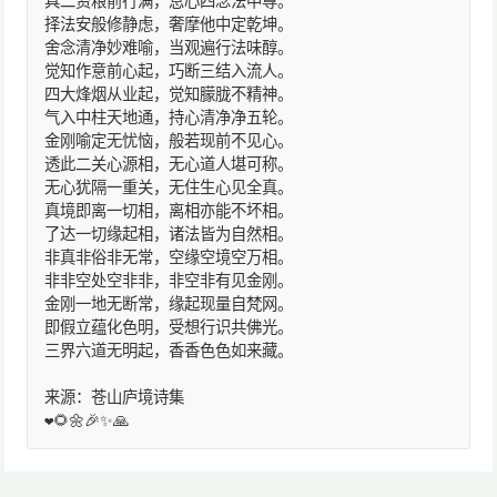
具二资粮前行满，息心四念法中尊。
择法安般修静虑，奢摩他中定乾坤。
舍念清净妙难喻，当观遍行法味醇。
觉知作意前心起，巧断三结入流人。
四大烽烟从业起，觉知朦胧不精神。
气入中柱天地通，持心清净净五轮。
金刚喻定无忧恼，般若现前不见心。
透此二关心源相，无心道人堪可称。
无心犹隔一重关，无住生心见全真。
真境即离一切相，离相亦能不坏相。
了达一切缘起相，诸法皆为自然相。
非真非俗非无常，空缘空境空万相。
非非空处空非非，非空非有见金刚。
金刚一地无断常，缘起现量自梵网。
即假立蕴化色明，受想行识共佛光。
三界六道无明起，香香色色如来藏。
来源：苍山庐境诗集
❤️🌻🌼🎉✨🙏