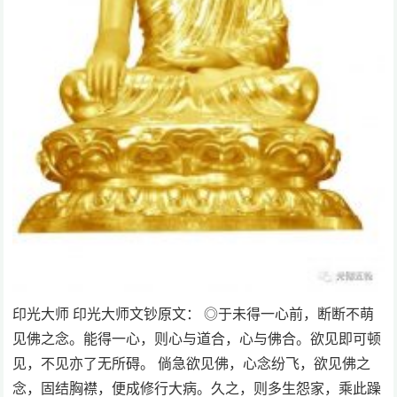
印光大师 印光大师文钞原文： ◎于未得一心前，断断不萌
见佛之念。能得一心，则心与道合，心与佛合。欲见即可顿
见，不见亦了无所碍。 倘急欲见佛，心念纷飞，欲见佛之
念，固结胸襟，便成修行大病。久之，则多生怨家，乘此躁