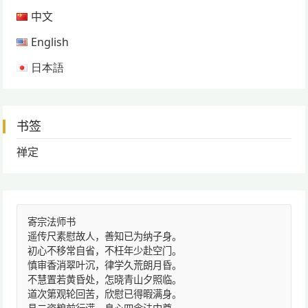
中文
English
日本語
书签
禅定
寄宗法师书
遥传尺素慰故人，善知已为纳子身。
初心不移常自省，不枉年少赴空门。
慎审香消翠叶沉，律学久荒朗月昏。
不慧置若黄昏处，怎晓青山夕照临。
道次第观轮回苦，欣慰已得暇满身。