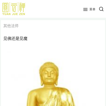
跳
到
菜单
主
要
其他法师
内
容
见佛还是见魔