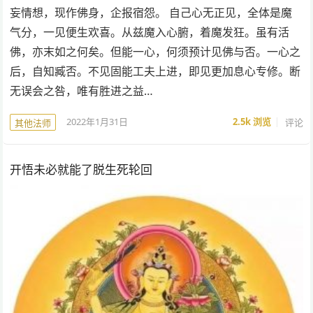
妄情想，现作佛身，企报宿怨。 自己心无正见，全体是魔
气分，一见便生欢喜。从兹魔入心腑，着魔发狂。虽有活
佛，亦末如之何矣。但能一心，何须预计见佛与否。一心之
后，自知臧否。不见固能工夫上进，即见更加息心专修。断
无误会之咎，唯有胜进之益…
2022年1月31日
2.5k
浏览
评论
其他法师
开悟未必就能了脱生死轮回