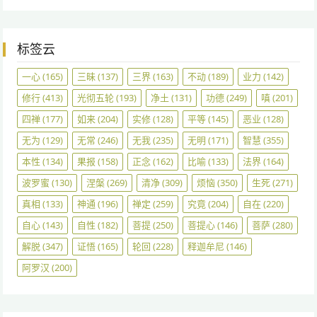
标签云
一心
(165)
三昧
(137)
三界
(163)
不动
(189)
业力
(142)
修行
(413)
光彻五轮
(193)
净土
(131)
功德
(249)
嗔
(201)
四禅
(177)
如来
(204)
实修
(128)
平等
(145)
恶业
(128)
无为
(129)
无常
(246)
无我
(235)
无明
(171)
智慧
(355)
本性
(134)
果报
(158)
正念
(162)
比喻
(133)
法界
(164)
波罗蜜
(130)
涅槃
(269)
清净
(309)
烦恼
(350)
生死
(271)
真相
(133)
神通
(196)
禅定
(259)
究竟
(204)
自在
(220)
自心
(143)
自性
(182)
菩提
(250)
菩提心
(146)
菩萨
(280)
解脱
(347)
证悟
(165)
轮回
(228)
释迦牟尼
(146)
阿罗汉
(200)