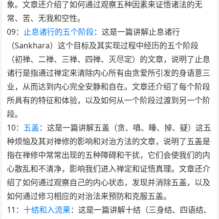
象。文章还介绍了如何通过观察五种因素来证悟诸法的无
常、苦、无我和空性。
09：
止息诸行的五个阶段
：这是一篇讲解止息诸行
（Sankhara）这个目标及其实现过程中经历的五个阶段
（初禅、二禅、三禅、四禅、灭尽定）的文章，说明了止息
诸行是指通过禅定来清除内心所有由贪爱所引发的身语意三
业，从而达到内心完全安静和自在。文章还介绍了每个阶段
所具有的特征和体验，以及如何从一个阶段过渡到另一个阶
段。
10：
五盖
：这是一篇讲解五盖（贪、嗔、睡、掉、疑）这五
种烦恼及其对禅修的影响和对治方法的文章，说明了五盖是
指在禅修中常常出现的五种障碍和干扰，它们会使我们的内
心散乱和不清净，影响我们进入禅定和证悟真理。文章还介
绍了如何通过观察自己的内心状态，发现并消除五盖，以及
如何通过修习相应的对治法来预防和克服五盖。
11：
十结和入流果
：这是一篇讲解十结（三身结、四语结、