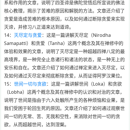
系和作用的文章，说明了四圣谛是佛陀觉悟后所宣说的佛法
核心教理，揭示了苦难的原因和解脱的方法。文章还介绍了
贪爱是造成苦难的根本原因，以及如何通过断除贪爱来实现
灭谛，并修习八正道来达到道谛。
14：
灭尽定与贪爱
：这是一篇讲解灭尽定（Nirodha
Samapatti）和贪爱（Tanha）这两个概念及其在禅修中的
体验和效果的文章，说明了灭尽定是一种超越四禅八定的最
高境界，是一种完全止息诸行和诸法的状态，是一种无上的
安乐和自在。文章还介绍了如何通过禅定来进入灭尽定，以
及如何通过灭尽定来彻底断除贪爱，从而证得阿罗汉果位。
15：
世间一切与贪欲
：这是一篇讲解世间（Loka）和贪欲
（Lobha）这两个概念及其在禅修中的认识和对治的文章，
说明了世间是指由于六入处触所产生的各种烦恼和业果，是
我们受困于轮回生死的原因。文章还介绍了如何通过观察世
间一切的无常、苦、无我和空性，来消除对世间一切的贪
欲，从而超越世间，达到涅槃。