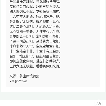
舍念清净妙难喻，当观遍行法味醇。
觉知作意前心起，巧断三结入流人。
四大烽烟从业起，觉知朦胧不精神。
气入中柱天地通，持心清净净五轮。
金刚喻定无忧恼，般若现前不见心。
透此二关心源相，无心道人堪可称。
无心犹隔一重关，无住生心见全真。
真境即离一切相，离相亦能不坏相。
了达一切缘起相，诸法皆为自然相。
非真非俗非无常，空缘空境空万相。
非非空处空非非，非空非有见金刚。
金刚一地无断常，缘起现量自梵网。
即假立蕴化色明，受想行识共佛光。
三界六道无明起，香香色色如来藏。
来源：苍山庐境诗集
❤️🌻🌼🎉✨🙏
A
A