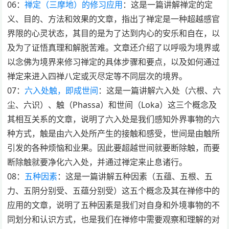
06：
禅定（三摩地）的修习应用
：这是一篇讲解禅定的定
义、目的、方法和效果的文章，指出了禅定是一种超越感官
界限的心灵状态，其目的是为了达到内心的安乐和自在，以
及为了证悟真理和解脱苦难。文章还介绍了以呼吸为境界或
以念佛为境界来修习禅定的具体步骤和要点，以及如何通过
禅定来进入四禅八定或灭尽定等不同层次的境界。
07：
六入处触，即成世间
：这是一篇讲解六入处（六根、六
尘、六识）、触（Phassa）和世间（Loka）这三个概念及
其相互关系的文章，说明了六入处是我们感知外界事物的六
种方式，触是由六入处所产生的接触和感受，世间是由触所
引发的各种烦恼和业果。因此要超越世间就要断除触，而要
断除触就要净化六入处，并通过禅定来止息诸行。
08：
五种因素
：这是一篇讲解五种因素（五蕴、五根、五
力、五阴分别受、五蕴分别受）这五个概念及其在禅修中的
应用的文章，说明了五种因素是我们对自身和外境事物的不
同划分和认识方式，也是我们在禅修中需要观察和理解的对