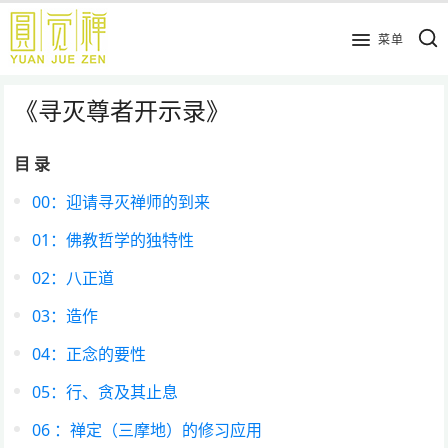
跳
到
菜单
主
要
《寻灭尊者开示录》
内
容
目 录
00：迎请寻灭禅师的到来
01：佛教哲学的独特性
02：八正道
03：造作
04：正念的要性
05：行、贪及其止息
06 ：禅定（三摩地）的修习应用