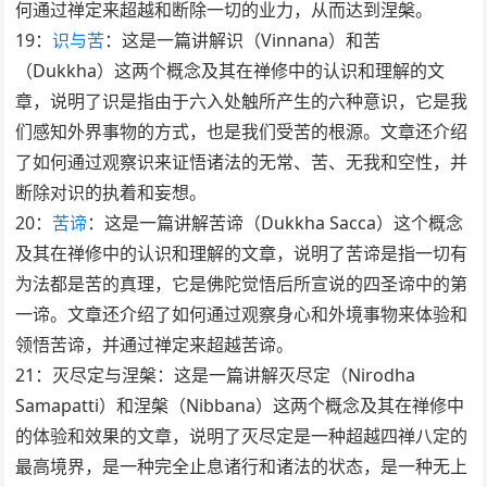
何通过禅定来超越和断除一切的业力，从而达到涅槃。
19：
识与苦
：这是一篇讲解识（Vinnana）和苦
（Dukkha）这两个概念及其在禅修中的认识和理解的文
章，说明了识是指由于六入处触所产生的六种意识，它是我
们感知外界事物的方式，也是我们受苦的根源。文章还介绍
了如何通过观察识来证悟诸法的无常、苦、无我和空性，并
断除对识的执着和妄想。
20：
苦谛
：这是一篇讲解苦谛（Dukkha Sacca）这个概念
及其在禅修中的认识和理解的文章，说明了苦谛是指一切有
为法都是苦的真理，它是佛陀觉悟后所宣说的四圣谛中的第
一谛。文章还介绍了如何通过观察身心和外境事物来体验和
领悟苦谛，并通过禅定来超越苦谛。
21：灭尽定与涅槃：这是一篇讲解灭尽定（Nirodha
Samapatti）和涅槃（Nibbana）这两个概念及其在禅修中
的体验和效果的文章，说明了灭尽定是一种超越四禅八定的
最高境界，是一种完全止息诸行和诸法的状态，是一种无上