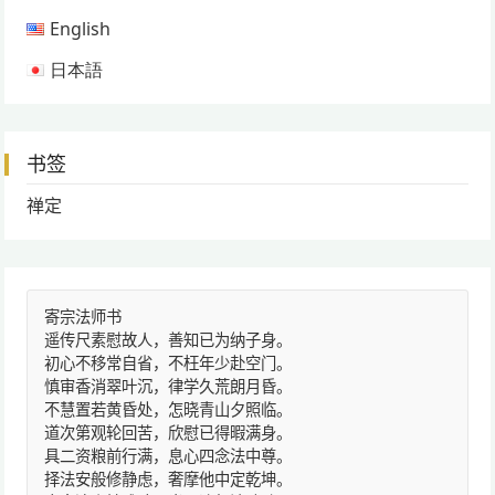
English
日本語
书签
禅定
寄宗法师书
遥传尺素慰故人，善知已为纳子身。
初心不移常自省，不枉年少赴空门。
慎审香消翠叶沉，律学久荒朗月昏。
不慧置若黄昏处，怎晓青山夕照临。
道次第观轮回苦，欣慰已得暇满身。
具二资粮前行满，息心四念法中尊。
择法安般修静虑，奢摩他中定乾坤。