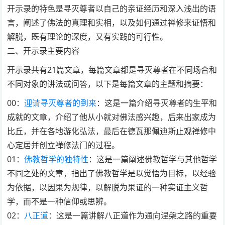
开示录的特色是寻灭尊者以自己的亲证经历和深入浅出的语
言，阐述了佛法的真理和实相，以及如何通过禅修来证悟和
解脱，既有理论的深度，又有实践的可行性。
二、开示录主要内容
开示录共有21篇文章，每篇文章都是寻灭尊者在不同场合和
不同对象的讲法或问答，以下是每篇文章的主题和摘要：
00：
迎请寻灭尊者的到来
：这是一篇介绍寻灭尊者的生平和
成就的文章，介绍了他从小就对佛法感兴趣，后来出家成为
比丘，并在各地游化弘法，最后在德瓦那佩迪斯止观禅修中
心定居并创立禅修法门的过程。
01：
佛教哲学的独特性
：这是一篇阐述佛教哲学与其他哲学
不同之处的文章，指出了佛教哲学是以觉悟为目标，以经验
为依据，以因果为规律，以解脱为果证的一种实证主义哲
学，而不是一种信仰或思辨。
02：
八正道
：这是一篇讲解八正道作为通向涅槃之路的重要