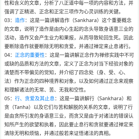
性和含义的文章，分析了八正道中每一项的内容和方法，并
强调了正精进、正念和正定三项作为心灵训练的关键。
03：
造作
：这是一篇讲解造作（Sankhara）这个重要概念
的文章，说明了造作是由内心生起的念头导致身语意三业的
活动，造作又会产生业力和果报，从而导致轮回生死。因此
要断除造作就要断除无明和贪爱，并通过禅定来止息诸行。
04：
正念的重要性
：这是一篇讲解正念作为禅修实践中不可
或缺的品质和方法的文章，定义了正念为对当下经验对象的
清楚而不带偏见的觉知，并介绍了四念处（身、受、心、
法）作为正念的四种境界和对象，以及如何通过正念来观察
和理解诸法的无常、苦、无我和空性。
05：
行、贪爱及其止息
：这是一篇讲解行（Sankhara）和
贪（Tanha）以及它们与苦和解脱的关系的文章，说明了行
是由贪所引发的身语意三业，而贪又是由于对诸法的错误认
知所产生的欲望和执着，因此要止息行和贪就要通过禅定来
清除无明和烦恼，并通过般若来证悟诸法的真相。