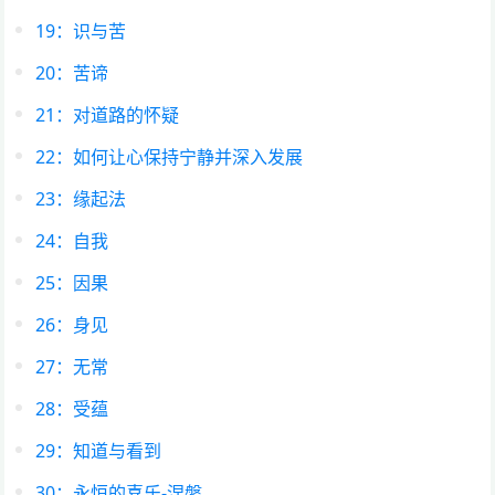
19：识与苦
20：苦谛
21：对道路的怀疑
22：如何让心保持宁静并深入发展
23：缘起法
24：自我
25：因果
26：身见
27：无常
28：受蕴
29：知道与看到
30：永恒的喜乐-涅槃