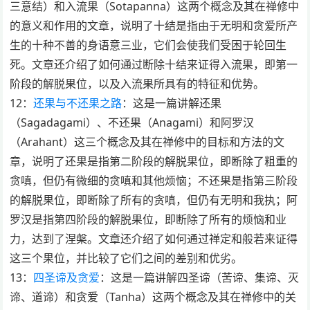
三意结）和入流果（Sotapanna）这两个概念及其在禅修中
的意义和作用的文章，说明了十结是指由于无明和贪爱所产
生的十种不善的身语意三业，它们会使我们受困于轮回生
死。文章还介绍了如何通过断除十结来证得入流果，即第一
阶段的解脱果位，以及入流果所具有的特征和优势。
12：
还果与不还果之路
：这是一篇讲解还果
（Sagadagami）、不还果（Anagami）和阿罗汉
（Arahant）这三个概念及其在禅修中的目标和方法的文
章，说明了还果是指第二阶段的解脱果位，即断除了粗重的
贪嗔，但仍有微细的贪嗔和其他烦恼；不还果是指第三阶段
的解脱果位，即断除了所有的贪嗔，但仍有无明和我执；阿
罗汉是指第四阶段的解脱果位，即断除了所有的烦恼和业
力，达到了涅槃。文章还介绍了如何通过禅定和般若来证得
这三个果位，并比较了它们之间的差别和优劣。
13：
四圣谛及贪爱
：这是一篇讲解四圣谛（苦谛、集谛、灭
谛、道谛）和贪爱（Tanha）这两个概念及其在禅修中的关