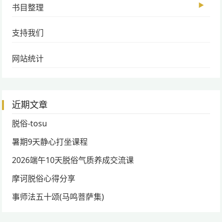
▶
书目整理
支持我们
网站统计
近期文章
脱俗-tosu
暑期9天静心打坐课程
2026端午10天脱俗气质养成交流课
摩诃脱俗心得分享
事师法五十颂(马鸣菩萨集)