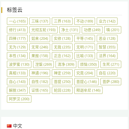
标签云
一心
(165)
三昧
(137)
三界
(163)
不动
(189)
业力
(142)
修行
(413)
光彻五轮
(193)
净土
(131)
功德
(249)
嗔
(201)
四禅
(177)
如来
(204)
实修
(128)
平等
(145)
恶业
(128)
无为
(129)
无常
(246)
无我
(235)
无明
(171)
智慧
(355)
本性
(134)
果报
(158)
正念
(162)
比喻
(133)
法界
(164)
波罗蜜
(130)
涅槃
(269)
清净
(309)
烦恼
(350)
生死
(271)
真相
(133)
神通
(196)
禅定
(259)
究竟
(204)
自在
(220)
自心
(143)
自性
(182)
菩提
(250)
菩提心
(146)
菩萨
(280)
解脱
(347)
证悟
(165)
轮回
(228)
释迦牟尼
(146)
阿罗汉
(200)
中文