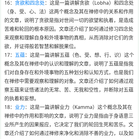
16：
贪欲和四念处
：这是一篇讲解贪欲（Lobha）和四念处
（身、受、心、法）这两个概念及其在禅修中的关系和作用
的文章，说明了贪欲是指对世间一切的欲望和执着，是造成
苦难和轮回的根本原因。文章还介绍了如何通过修习四念处
来观察和理解自身和外境事物的真相，从而消除对它们的贪
欲，并证得般若智慧和解脱果位。
17：
五蕴
：这是一篇讲解五蕴（色、受、想、行、识）这个
概念及其在禅修中的认识和理解的文章，说明了五蕴是指我
们对自身存在和外境事物的五种划分和认知方式，也是我们
在禅修中需要观察和理解的对象。文章还介绍了如何通过观
察五蕴来证悟诸法的无常、苦、无我和空性，并断除对五蕴
的执着和妄想。
18：
业力
：这是一篇讲解业力（Kamma）这个概念及其在
禅修中的作用和影响的文章，说明了业力是指由于身语意三
业所产生的因果报应，它决定了我们的轮回生死和苦乐。文
章还介绍了如何通过禅修来净化和消除不善的业力，以及如