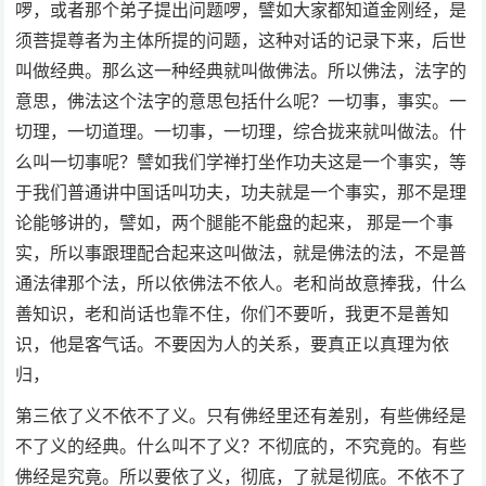
啰，或者那个弟子提出问题啰，譬如大家都知道金刚经，是
须菩提尊者为主体所提的问题，这种对话的记录下来，后世
叫做经典。那么这一种经典就叫做佛法。所以佛法，法字的
意思，佛法这个法字的意思包括什么呢？一切事，事实。一
切理，一切道理。一切事，一切理，综合拢来就叫做法。什
么叫一切事呢？譬如我们学禅打坐作功夫这是一个事实，等
于我们普通讲中国话叫功夫，功夫就是一个事实，那不是理
论能够讲的，譬如，两个腿能不能盘的起来， 那是一个事
实，所以事跟理配合起来这叫做法，就是佛法的法，不是普
通法律那个法，所以依佛法不依人。老和尚故意捧我，什么
善知识，老和尚话也靠不住，你们不要听，我更不是善知
识，他是客气话。不要因为人的关系，要真正以真理为依
归，
第三依了义不依不了义。只有佛经里还有差别，有些佛经是
不了义的经典。什么叫不了义？不彻底的，不究竟的。有些
佛经是究竟。所以要依了义，彻底，了就是彻底。不依不了