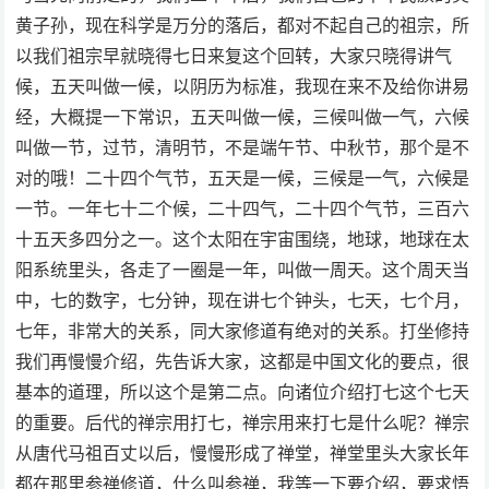
黄子孙，现在科学是万分的落后，都对不起自己的祖宗，所
以我们祖宗早就晓得七日来复这个回转，大家只晓得讲气
候，五天叫做一候，以阴历为标准，我现在来不及给你讲易
经，大概提一下常识，五天叫做一候，三候叫做一气，六候
叫做一节，过节，清明节，不是端午节、中秋节，那个是不
对的哦！二十四个气节，五天是一候，三候是一气，六候是
一节。一年七十二个候，二十四气，二十四个气节，三百六
十五天多四分之一。这个太阳在宇宙围绕，地球，地球在太
阳系统里头，各走了一圈是一年，叫做一周天。这个周天当
中，七的数字，七分钟，现在讲七个钟头，七天，七个月，
七年，非常大的关系，同大家修道有绝对的关系。打坐修持
我们再慢慢介绍，先告诉大家，这都是中国文化的要点，很
基本的道理，所以这个是第二点。向诸位介绍打七这个七天
的重要。后代的禅宗用打七，禅宗用来打七是什么呢？禅宗
从唐代马祖百丈以后，慢慢形成了禅堂，禅堂里头大家长年
都在那里参禅修道，什么叫参禅，我等一下要介绍，要求悟