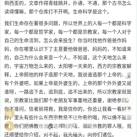
倒西歪的，文章作得青蛙跳井，扑通，不通，那个古书怎么
读得懂嘛，那个仓库打不开啊。生命科学是这个。
我们生命存在著很多问题，所以世界上的人每一个都是科学
家，每一个都是哲学家，每一个都是宗教家，每一个人对于
自己的生命活到，怎么会来投生？你当时找他作爸爸作妈
妈，你在哪里认识下了主意要他做爸爸、妈妈的，不知道来
的，自己为什么会来变一个人，不知道，这个天地怎么来
的，宇宙万物怎么来的，太阳哪一天来的，西方的宗教家解
释，上帝照他的样子造那个天地，我说谁造那个上帝的，总
A
A
有个外婆吧，如果上帝是外婆生的，上帝的那个外外婆又是
谁呀，一路追下去，追到底，追不出来的，所以宗教家就是
🤖
说，宗教家比我们那个老朋友军事重地还重要，谢绝参观。
你不准问，信者就得救，我是信你的，你总让我看一看好不
📖
🎨
好，里头有些什么东西宗教是不让你看的哦，所以佛不是宗
🏠
💬
🔍
🙏
🧘
🌓
教，你们把佛教也当成这样玩的话，那是佛教的罪人哦，我
还顺便给你介绍，对不起，我先磕头，向你们诸位。