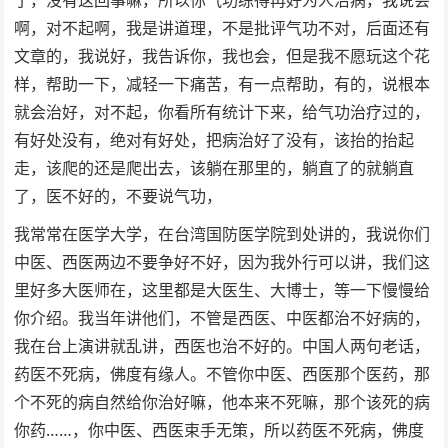
了，没有这回事嘛，所以你气功练得再好为人治病，我说会
啊，对不起啊，我是讲道理，不是批评气功不对，后面还有
文章的，我说好，我告诉你，我也会，但是我不愿玩这个花
样，帮助一下，减轻一下痛苦，有一点帮助，有的，说根本
就会治好，对不起，你看所有统计下来，给气功治疗过的，
有好处没有，绝对有好处，把病治好了没有，该抬的抬起
走，该爬的还是爬出去，该躺在那里的，躺直了的就躺直
了，医不好的，不要说气功，
我常常在医学大学，在台湾国防医学院到处讲的，我说你们
中医、西医两边不要争好不好，因为我外行可以讲，我们这
里好多大医师在，这里都是大医生、大博士，等一下慢慢给
你介绍。我当年讲他们，不管是西医、中医都治不好病的，
我在台上演讲就乱讲，西医也治不好的。中国人两句老话，
药医不死病，佛度有缘人。不管你中医、西医那个医药，那
个不死的病自然给你治好嘛，他本来不死嘛，那个该死的病
你药……，你中医、西医束手无策，所以药医不死病，佛度