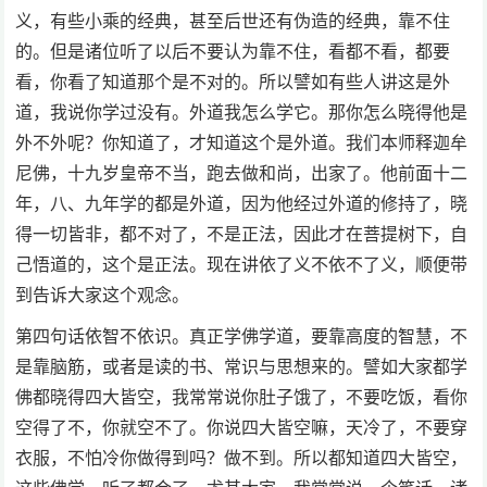
义，有些小乘的经典，甚至后世还有伪造的经典，靠不住
的。但是诸位听了以后不要认为靠不住，看都不看，都要
看，你看了知道那个是不对的。所以譬如有些人讲这是外
道，我说你学过没有。外道我怎么学它。那你怎么晓得他是
外不外呢？你知道了，才知道这个是外道。我们本师释迦牟
尼佛，十九岁皇帝不当，跑去做和尚，出家了。他前面十二
年，八、九年学的都是外道，因为他经过外道的修持了，晓
得一切皆非，都不对了，不是正法，因此才在菩提树下，自
己悟道的，这个是正法。现在讲依了义不依不了义，顺便带
到告诉大家这个观念。
第四句话依智不依识。真正学佛学道，要靠高度的智慧，不
是靠脑筋，或者是读的书、常识与思想来的。譬如大家都学
佛都晓得四大皆空，我常常说你肚子饿了，不要吃饭，看你
空得了不，你就空不了。你说四大皆空嘛，天冷了，不要穿
衣服，不怕冷你做得到吗？做不到。所以都知道四大皆空，