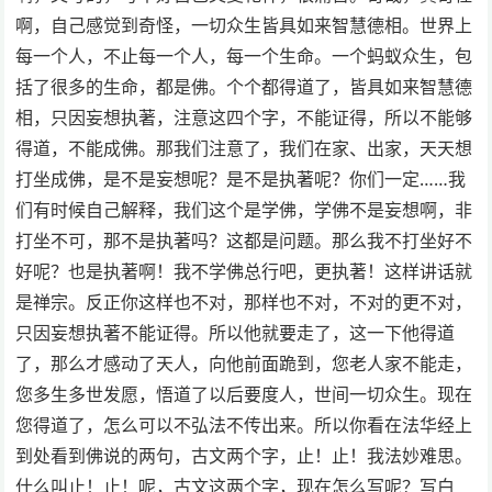
啊，自己感觉到奇怪，一切众生皆具如来智慧德相。世界上
每一个人，不止每一个人，每一个生命。一个蚂蚁众生，包
括了很多的生命，都是佛。个个都得道了，皆具如来智慧德
相，只因妄想执著，注意这四个字，不能证得，所以不能够
得道，不能成佛。那我们注意了，我们在家、出家，天天想
打坐成佛，是不是妄想呢？是不是执著呢？你们一定……我
们有时候自己解释，我们这个是学佛，学佛不是妄想啊，非
打坐不可，那不是执著吗？这都是问题。那么我不打坐好不
好呢？也是执著啊！我不学佛总行吧，更执著！这样讲话就
是禅宗。反正你这样也不对，那样也不对，不对的更不对，
只因妄想执著不能证得。所以他就要走了，这一下他得道
了，那么才感动了天人，向他前面跪到，您老人家不能走，
您多生多世发愿，悟道了以后要度人，世间一切众生。现在
您得道了，怎么可以不弘法不传出来。所以你看在法华经上
到处看到佛说的两句，古文两个字，止！止！我法妙难思。
什么叫止！止！呢，古文这两个字，现在怎么写呢？写白