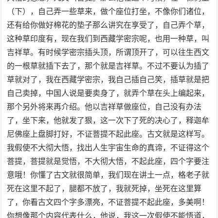
（下），自己弄一些草来，做个座位打坐，不像你们诸位，
还有给你做好棉花的垫子那么讲究在享受了，自己弄个草，
这种草印度有，现在我们到西藏学密宗呢，也用一种草，叫
吉祥草。有时候学密宗插头顶，所谓顶开了，可以往生西文
的一根草就插下去了，那个就是吉祥草。不过不要认为插了
草就对了，我在西藏学密宗，我自己插自己笑，插草就是把
自己卖掉，中国人说是要卖身了，就弄个草在头上编起来，
那个另外将来再介绍。他以吉祥草做座位，自己没有办法
了，坐下来，他就发了狠，这一次下了死的决心了，释迦牟
尼佛座上盘脚打好，不证菩提不起此座。古文就是这样写。
我假使不大彻大悟，找出人生宇宙生命的真谛，不证得这个
菩提，菩提就是觉悟，不大彻大悟，不起此座，四个字要注
意哦！你懂了古文就很简单，我们现在讲土一点，格老子就
死在这里不起了，腿都不放了，我就死掉，坐死在这里算
了，你看古文四个字多漂亮，不证菩提不起此座，多美啊！
你想像那个内容代表什么，他说，我这一次假使不能悟道，