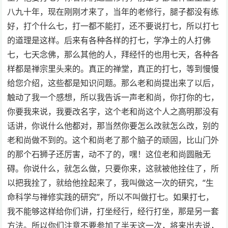
八九十年，现在刚刚才来了，当年的老修行，腿子都没有练
好，打个什么七，打一都不能打，还不要说打七，所以打七
的道理是这样。后来有各种各样的打七，学净土的人打佛
七，七天念佛，那么其他的人，拜经忏的也用七天，各种各
样都是禅宗里头来的。真正的禅堂，真正的打七，等到慢慢
给您介绍，这些都是知识问题。那么老和尚提出来了以后，
触动了我一个感想，所以我告诉一声老和尚，你打你的七，
你要我来说，我要改名字，这个老和尚这个人之高明那没有
话讲，你说什么他都对，那当然你要怎么改就怎么改，别的
老和尚做不到的。这个和尚老了那个脑子的顽固，比山门外
的那个石狮子还厉害，动不了的，嘿！这位老和尚圆融无
碍。你说什么，就怎么做，只要你来，这就被他拴住了，所
以把我拴了，就给他拴起来了，我叫做这一次的研究，“生
命科学与禅修实践的研究”，所以不叫做打七。如果打七，
我不能够这样给你们讲，打坐经行，经行打坐，那是另一套
方法。所以你们注意不要参加了半天这一次，将来出去说，