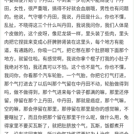
不要随便开始守下丹田，不到某一步功夫不能随便守下丹
田，女性，很严重哦，搞得不好就会血崩哦，男性也有问题
的。他说，气守哪个丹田，我说，丹田是什么，你也不懂，
乱扯，不晓得这三个什么叫丹田，我说我问你，我们人体是
个皮做的，这个皮呀，像尼龙袋一样，里头装了些肉，里头
肉把它捏拢来变成心肝脾肺肾装在这里头，每个地方有能
道，有通路的，你吸一口气，把它憋在那个肚脐眼下面那个
地方，就留住啦。有感觉啊，我说你拿个棍子打我的小肚子
我绝对不怕，我还真可以不怕。这个也不是气，你也不懂，
我问你，你看那个汽车轮胎，一个气胎，你把它打气打进，
那个气打进去了以后叫那个气留在中丹田不动，轮胎做得到
吗，做不做得到，那个气进来每个袋子都满的嘛，那里还停
留，停留在那个上丹田，中丹田，那就是癌症，那个气嘛，
空的嘛，那会停留在那里，那停留在那里是你的感觉嘛，不
要瞎扯了，而且你把那个留在那里干什么呢，做什么用，免
得家里不要买瓦斯了，就把肚脐放个气，瓦斯，饭都煮开