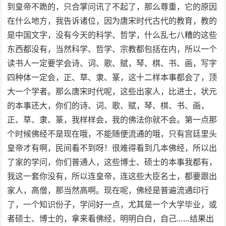
到皇帝不跪的，只合掌问讯了不起了，那么尊重，它的原因
在什么地方，我告诉诸位，因为唐宋时代古代的教育，教的
是中国文字，没有今天的科学、哲学，什么乱七八糟的这些
东西都没有，当然科学、哲学、宗教都包括在内，所以一个
读书人一定要学会诗、词、歌、赋，琴、棋、书、画，写字
四种体一定会，正、草、隶、篆，这十二样本事都会了，顶
大一个学者。那么唐宋时代呢，这些出家人，比进士，状元
的本事还大，你们的诗、词、歌、赋，琴、棋、书、画，
正、草、隶、篆，我样样会，我的佛法你就不会。第一点那
个时候佛经不是现在哦，不能随便流通的哦，只有宫廷里头
皇帝才有啊，民间看不到呀！很难得看到几本佛经，所以出
了家的学问，你们普通人，这些博士、硕士的本事我都有，
我这一套你没有，所以连皇帝，连这些大臣名士，都要跟出
家人，高僧，那当然高啊。现在呢，佛经是普遍流通印行
了，一个知识份子，学问好一点，尤其是一个大学毕业，或
者硕士、博士的，拿来看佛经，明明白白，自己……结果出