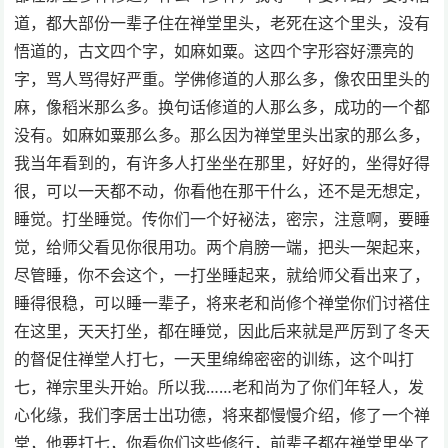
道，都大部份一辈子住在禅堂里头，老死在这个里头，没有
悟道的，古文四个字，如麻如粟。这四个字形容好漂亮的
字，骂人骂得好严重。学佛修道的人那么多，像农田里头的
麻，像稻米那么多。换句话修道的人那么多，成功的一个都
没有。如麻如粟那么多。那么因为禅堂里头出家的那么多，
我当年看到的，有许多人打坐坐在那里，好好的，坐得好得
很，可以一天都不动，你看他在那干什么，还不是无想定，
睡觉。打坐睡觉。传你们一个好袐法，密宗，注意啊，要睡
觉，给师父看见你很用功。两个肩膀一端，把头一架起来，
尽管睡，你不会这个，一打坐睡起来，就给师父看出来了，
睡得很稳，可以睡一辈子，将来老和尚修个禅堂你们讨褡住
在这里，天天打坐，都在睡觉，因此后来就是严厉到了冬天
的督促住禅堂人打七，一天里绵绵密密的训练，这个叫打
七，禅宗里头开始。所以我……老和尚为了你们年轻人，发
心化缘，我们李居士出功德，将来都慢慢介绍，修了一个禅
堂，他要打七，你看你们这些修行，前辈子都在禅堂里坐了