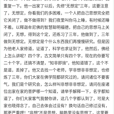
重复一下。他一出家了以后，先修“无想定”三年，这要注意
了，无想定，你看我们的多困难，一个人把自己思想完全把
它关闭了，做不做得到？我们夜里叫你马上睡，有时候还睡
不着。以释迦牟尼佛的智慧聪明福德，把自己的思想马上关
闭了，无想，得到这个定，还练习了三年，他做到了，三年
做到无想定。无想定是个什么东西我们再慢慢研究。但是因
为他老人家修道，证道了，科学也求证到了，他然后，佛经
上怎么讲呢？四个字，古文简单只有四个字，现在的你要写
二十个字，还搞不清楚，“知非即捨”，他知道错了，这个不
是道，丢掉了。他又去找一个老师，学非想非非想定，也修
炼了三年，你们大家在佛学院都研究过的，请问诸位不要客
气，我们是个研究会，怎么样叫非想非非想定，请问在座诸
位出家在家的菩萨哪一个知道，请举手解释一下，名字都知
道了，你们大家客气我替你讲，这几个字都认到了，可是大
家也晓得念了，自己去体会过没有？换句话自己修过没有，
那更严重啰！“非想”不是思想，脑筋里没有思想了，这里要