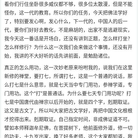
看你们行住坐卧很多威仪都不够，很多位太散漫，但是不能
怪你，这一代的教育。所以你们的任务，今天把佛法学好
了，特别要发心啊，发心什么，下一代的，中国人的后一
代，要你们好好去教化，不是麻胡的，出家不是逃避现实，
我今天这一番话是开场白，还没有讲到正题，怎么样打坐？
怎么样修行？为什么这一次我们会来做这个事情，还没有开
始，我讲的不大好听的话先讲前面，是勉励诸位。
真正的怎么用功，这一次妙老原来吩咐我的，说我们在这里
新修的禅堂，要打七，所谓打七，这是一个普通的说话，那
么打七是什么意思，就是七天当中专门用功，参禅学道，专
门用功。这个“打”是普通话。为什么要七天专门用功呢？打
七是中国唐代由禅宗以后开始的，就是四个字，剋期取证。
这又是古文了，所以叫大家把古文学好，再把中国文化根根
才挖得出来。剋期取证。自己指定时间，非成佛证道不可。
譬如本师释迦牟尼佛，在菩提树下，他前面修外道，修一切
的功夫，十九岁出家，换了好多老师，这个大家都知道，我