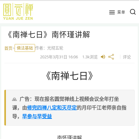
跳
到
菜单
主
要
《南禅七日》南怀瑾讲解
内
容
佛法基础
作者：
光彻五轮
首页
>
2025年3月31日
16:06
1.3k
浏览
评论
《南禅七日》
广告：现在报名圆觉禅线上视频会议全年打坐
课，由
修完四禅八定和灭尽定
的月印千江老师亲自指
导，
早参与早受益
南怀瑾讲解