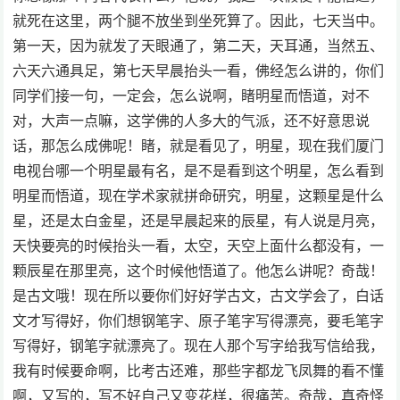
就死在这里，两个腿不放坐到坐死算了。因此，七天当中。
第一天，因为就发了天眼通了，第二天，天耳通，当然五、
六天六通具足，第七天早晨抬头一看，佛经怎么讲的，你们
同学们接一句，一定会，怎么说啊，睹明星而悟道，对不
对，大声一点嘛，这学佛的人多大的气派，还不好意思说
话，那怎么成佛呢！睹，就是看见了，明星，现在我们厦门
电视台哪一个明星最有名，是不是看到这个明星，怎么看到
明星而悟道，现在学术家就拼命研究，明星，这颗星是什么
星，还是太白金星，还是早晨起来的辰星，有人说是月亮，
天快要亮的时候抬头一看，太空，天空上面什么都没有，一
颗辰星在那里亮，这个时候他悟道了。他怎么讲呢？奇哉！
是古文哦！现在所以要你们好好学古文，古文学会了，白话
文才写得好，你们想钢笔字、原子笔字写得漂亮，要毛笔字
写得好，钢笔字就漂亮了。现在人那个写字给我写信给我，
我有时候要命啊，比考古还难，那些字都龙飞凤舞的看不懂
啊，又写的，写不好自己又变花样，很痛苦。奇哉，真奇怪