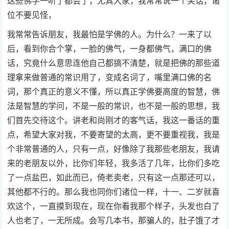
这些佛学一听了都会了，尤其大家，我常常说一个笑话，诸
位不要见怪，
我常常告诉朋友，我最怕是学佛的人。为什么？一来了以
后，看到你合个掌，一脸的佛气，一身都佛气，满口的佛
话，究竟什么意思连他自己都搞不清楚，就是把佛的那些道
理拿来做普通的常识用了，变成名词了，嘴里满口佛的名
词，那个真正的意义不懂，所以真正学佛要高度的智慧，佛
法是智慧的学问，不是一般的常识，也不是一般的思想，我
们首先交待这个。讲老和尚刚才的客气话，我这一番话的重
点，希望大家对我，不要寄望的太高，更不要重视我，我是
个非常普通的人，只有一点，好像除了我那些老朋友，我请
来的老朋友以外，比你们年轻，我多活了几年，比你们多吃
了一点盐巴，如此而已，倚老卖老，只有这一点那还可以，
其他都不行的。那么我也同你们诸位一样，十一、二岁就喜
欢这个，一直摸到现在，现在你看我那个样子，头发也白了
人也老了，一无所成。会写几本书，那骗人的，肚子饿了才