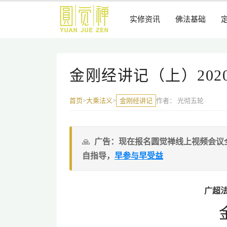
跳
到
实修资讯
佛法基础
主
要
内
容
金刚经讲记（上）20
金刚经讲记
作者：
光彻五轮
首页
>
大乘法义
>
广告：现在报名圆觉禅线上视频会议
自指导，
早参与早受益
广超