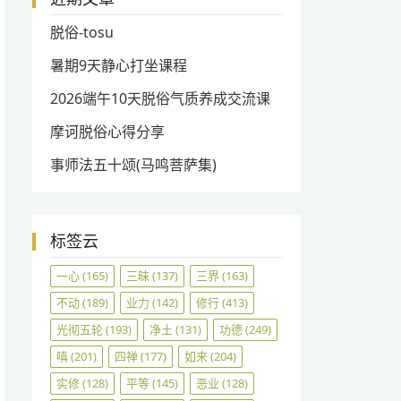
脱俗-tosu
暑期9天静心打坐课程
2026端午10天脱俗气质养成交流课
摩诃脱俗心得分享
事师法五十颂(马鸣菩萨集)
标签云
一心
(165)
三昧
(137)
三界
(163)
不动
(189)
业力
(142)
修行
(413)
光彻五轮
(193)
净土
(131)
功德
(249)
嗔
(201)
四禅
(177)
如来
(204)
实修
(128)
平等
(145)
恶业
(128)