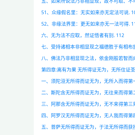
五、如来所说法乃非相显现，故不可取、不可说
51、众缘假名里：无实如来亦无定法可说. 1
52、非缘法界里：更无如来亦无一法可得. 1
六、无为法不应取，然证悟者有别. 112
七、受持诸相本非相显现之福德胜于有相布施.
八、佛法乃非相显现之法，依金刚般若智而成佛
第四章:离有为果 无所得证无为，无所住证圣果
一、须陀洹无所得而证无为，无所入而得第一果
二、斯陀含无所得而证无为，无往来而得第二果
三、阿那含无所得而证无为，无不来得第三果.
四、阿罗汉无所得而证无为，无人我而得第四果
五、菩萨无所得而证无为，于法无所得而获授记