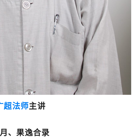
广超法师
主讲
月、果逸合录