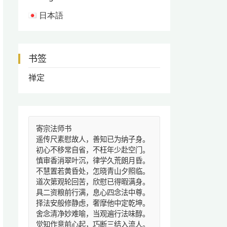
日本語
书签
禅定
寄宗法师书
遥传尺素慰故人，善知已为纳子身。
初心不移常自省，不枉年少赴空门。
慎审香消翠叶沉，律学久荒朗月昏。
不慧置若黄昏处，怎晓青山夕照临。
道次第观轮回苦，欣慰已得暇满身。
具二资粮前行满，息心四念法中尊。
择法安般修静虑，奢摩他中定乾坤。
舍念清净妙难喻，当观遍行法味醇。
觉知作意前心起，巧断三结入流人。