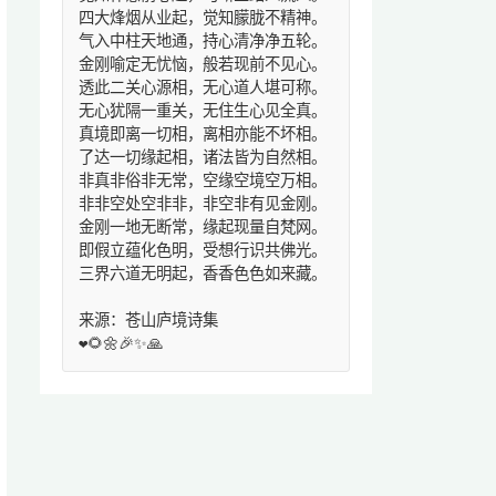
四大烽烟从业起，觉知朦胧不精神。
气入中柱天地通，持心清净净五轮。
金刚喻定无忧恼，般若现前不见心。
透此二关心源相，无心道人堪可称。
无心犹隔一重关，无住生心见全真。
真境即离一切相，离相亦能不坏相。
了达一切缘起相，诸法皆为自然相。
非真非俗非无常，空缘空境空万相。
非非空处空非非，非空非有见金刚。
金刚一地无断常，缘起现量自梵网。
即假立蕴化色明，受想行识共佛光。
三界六道无明起，香香色色如来藏。
来源：苍山庐境诗集
❤️🌻🌼🎉✨🙏