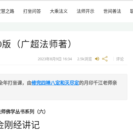
定慧之路
打坐问答
大乘法义
法师开示
世间善法
20版（广超法师著）
2023年8月9日
16:34
2.5k
浏览
评论
全年打坐课，由
修完四禅八定和灭尽定
的月印千江老师亲
法师佛学丛书系列（六）
金刚经讲记