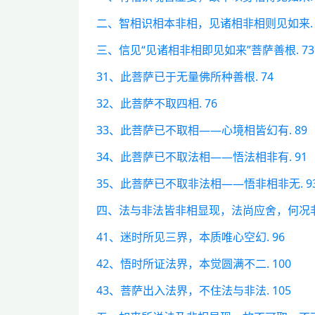
二、智相识相本非相，见诸相非相则见如来. 
三、信见“见诸相非相即见如来”菩萨善根. 73
31、此菩萨已于无量佛所种善根. 74
32、此菩萨不取四相. 76
33、此菩萨已不取相——心境相皆幻有. 89
34、此菩萨已不取法相——悟法相非有. 91
35、此菩萨已不取非法相——悟非相非无. 9
四、法与非法皆非相显现，法尚应舍，何况非法
41、迷时所见三界，本质唯心空幻. 96
42、悟时所证法界，本觉圆满不二. 100
43、菩萨出入法界，不住法与非法. 105