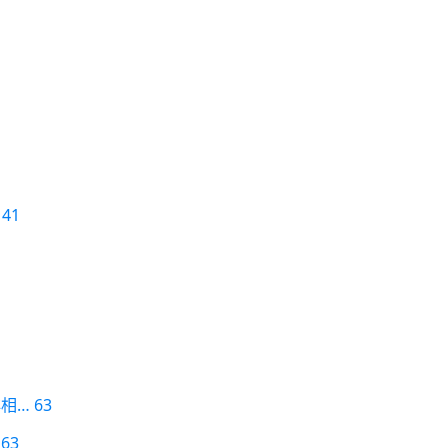
41
… 63
63