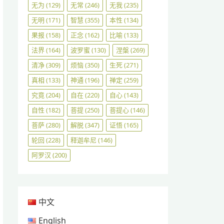
无为
(129)
无常
(246)
无我
(235)
无明
(171)
智慧
(355)
本性
(134)
果报
(158)
正念
(162)
比喻
(133)
法界
(164)
波罗蜜
(130)
涅槃
(269)
清净
(309)
烦恼
(350)
生死
(271)
真相
(133)
神通
(196)
禅定
(259)
究竟
(204)
自在
(220)
自心
(143)
自性
(182)
菩提
(250)
菩提心
(146)
菩萨
(280)
解脱
(347)
证悟
(165)
轮回
(228)
释迦牟尼
(146)
阿罗汉
(200)
中文
English