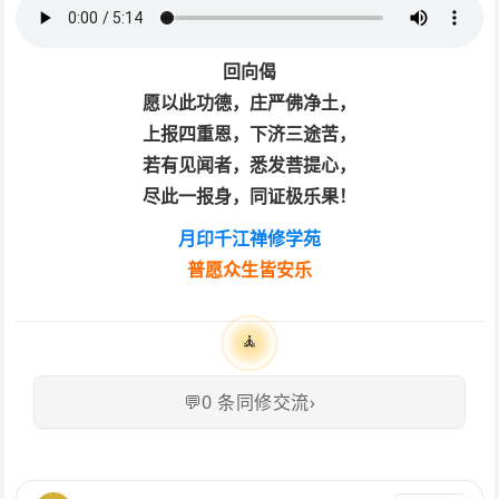
回向偈
愿以此功德，庄严佛净土，
上报四重恩，下济三途苦，
若有见闻者，悉发菩提心，
尽此一报身，同证极乐果！
月印千江禅修学苑
普愿众生皆安乐
🧘
💬
0
条同修交流
›