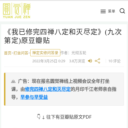
跳
到
菜单
主
要
《我已修完四禅八定和灭尽定》(九次
内
容
第定)原豆瓣贴
禅定实修问答录
作者：
光彻五轮
首页
>
打坐问答
>
2022年3月25日
0:29
3.8万
浏览
10 评论
广告：现在报名圆觉禅线上视频会议全年打坐
课，由
修完四禅八定和灭尽定
的月印千江老师亲自指
导，
早参与早受益
👇 ↓ 往下有豆瓣贴原文PDF