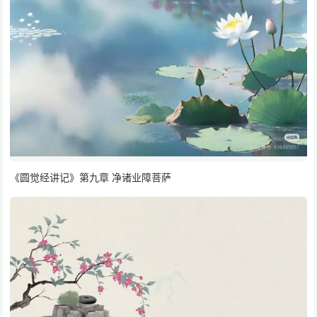
《圆觉经讲记》第九章 净诸业障菩萨