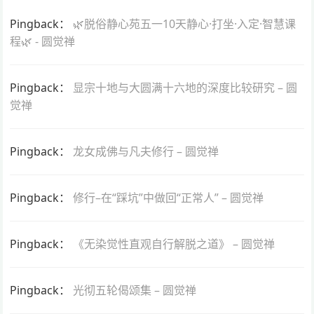
Pingback：
🌿脱俗静心苑五一10天静心·打坐·入定·智慧课
程🌿 - 圆觉禅
Pingback：
显宗十地与大圆满十六地的深度比较研究 – 圆
觉禅
Pingback：
龙女成佛与凡夫修行 – 圆觉禅
Pingback：
修行–在“踩坑”中做回“正常人” – 圆觉禅
Pingback：
《无染觉性直观自行解脱之道》 – 圆觉禅
Pingback：
光彻五轮偈颂集 – 圆觉禅