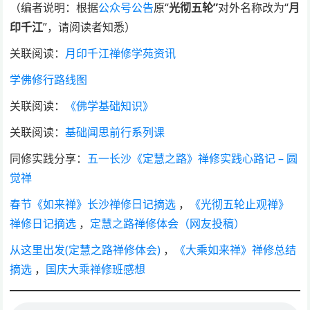
（编者说明：根据
公众号公告
原“
光彻五轮”
对外名称改为“
月
印千江
”，请阅读者知悉）
关联阅读：
月印千江禅修学苑资讯
学佛修行路线图
关联阅读：
《佛学基础知识》
关联阅读：
基础闻思前行系列课
同修实践分享：
五一长沙《定慧之路》禅修实践心路记 – 圆
觉禅
春节《如来禅》长沙禅修日记摘选
，
《光彻五轮止观禅》
禅修日记摘选
，
定慧之路禅修体会（网友投稿）
从这里出发(定慧之路禅修体会)
，
《大乘如来禅》禅修总结
摘选​
，
国庆大乘禅修班感想