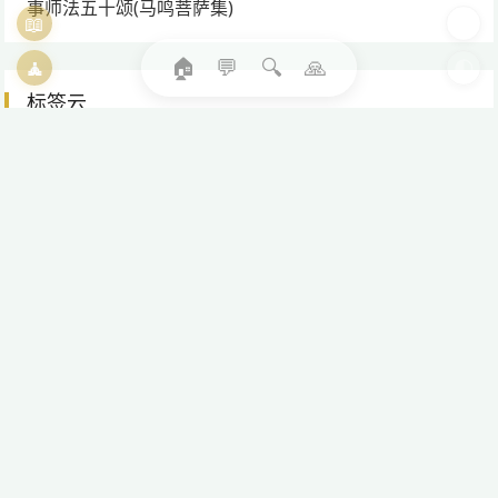
事师法五十颂(马鸣菩萨集)
📖
🎨
🏠
💬
🔍
🙏
🧘
🌓
标签云
一心
(165)
三昧
(137)
三界
(163)
不动
(189)
业力
(142)
修行
(413)
光彻五轮
(193)
净土
(131)
功德
(249)
嗔
(201)
四禅
(177)
如来
(204)
实修
(128)
平等
(145)
恶业
(128)
无为
(129)
无常
(246)
无我
(235)
无明
(171)
智慧
(355)
本性
(134)
果报
(158)
正念
(162)
比喻
(133)
法界
(164)
波罗蜜
(130)
涅槃
(269)
清净
(309)
烦恼
(350)
生死
(271)
真相
(133)
神通
(196)
禅定
(259)
究竟
(204)
自在
(220)
自心
(143)
自性
(182)
菩提
(250)
菩提心
(146)
菩萨
(280)
解脱
(347)
证悟
(165)
轮回
(228)
释迦牟尼
(146)
阿罗汉
(200)