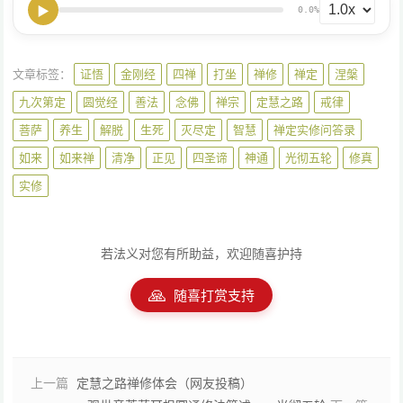
▶
0.0%
文章标签：
证悟
金刚经
四禅
打坐
禅修
禅定
涅槃
九次第定
圆觉经
善法
念佛
禅宗
定慧之路
戒律
菩萨
养生
解脱
生死
灭尽定
智慧
禅定实修问答录
如来
如来禅
清净
正见
四圣谛
神通
光彻五轮
修真
实修
若法义对您有所助益，欢迎随喜护持
🙏
随喜打赏支持
上一篇
定慧之路禅修体会（网友投稿）