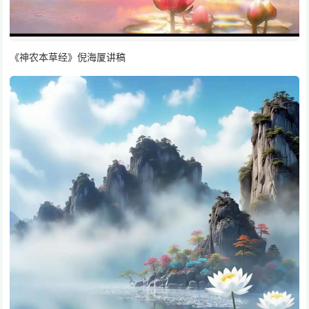
《神农本草经》倪海厦讲稿