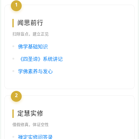
1
闻思前行
扫除盲点，建立正见
佛学基础知识
《四圣谛》系统讲记
学佛素养与发心
2
定慧实修
借假修真，体证空性
禅定实修问答录