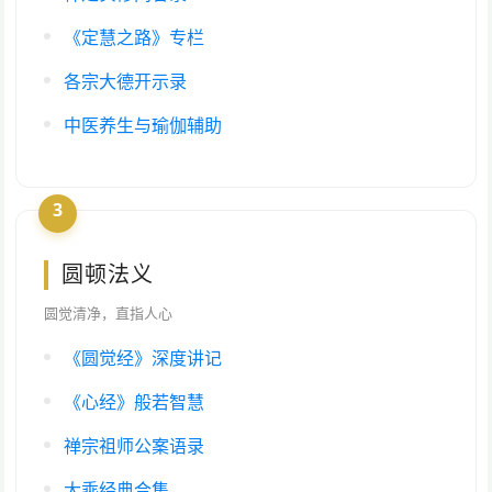
《定慧之路》专栏
各宗大德开示录
中医养生与瑜伽辅助
3
圆顿法义
圆觉清净，直指人心
《圆觉经》深度讲记
《心经》般若智慧
禅宗祖师公案语录
大乘经典合集