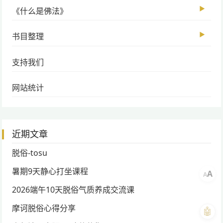
▶
《什么是佛法》
▶
书目整理
支持我们
网站统计
近期文章
脱俗-tosu
暑期9天静心打坐课程
A
A
2026端午10天脱俗气质养成交流课
摩诃脱俗心得分享
🤖