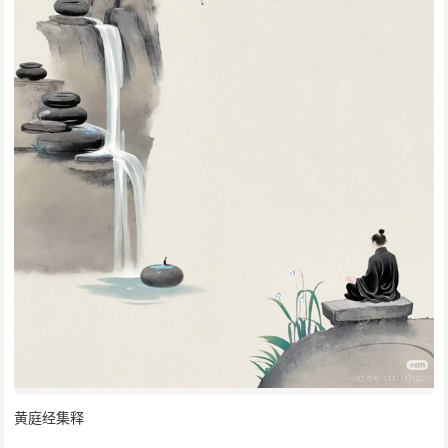
黄庭经集释