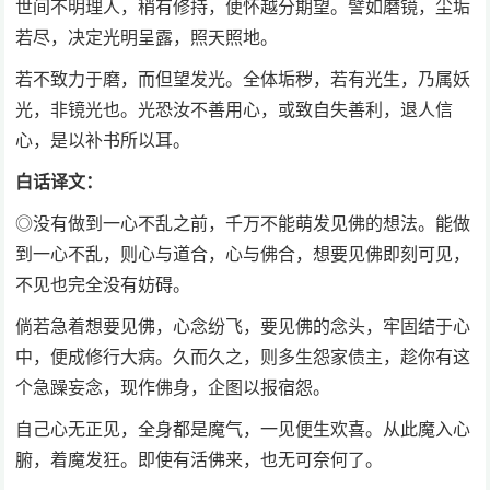
世间不明理人，稍有修持，便怀越分期望。譬如磨镜，尘垢
若尽，决定光明呈露，照天照地。
若不致力于磨，而但望发光。全体垢秽，若有光生，乃属妖
光，非镜光也。光恐汝不善用心，或致自失善利，退人信
心，是以补书所以耳。
白话译文：
◎没有做到一心不乱之前，千万不能萌发见佛的想法。能做
到一心不乱，则心与道合，心与佛合，想要见佛即刻可见，
不见也完全没有妨碍。
倘若急着想要见佛，心念纷飞，要见佛的念头，牢固结于心
中，便成修行大病。久而久之，则多生怨家债主，趁你有这
个急躁妄念，现作佛身，企图以报宿怨。
自己心无正见，全身都是魔气，一见便生欢喜。从此魔入心
腑，着魔发狂。即使有活佛来，也无可奈何了。