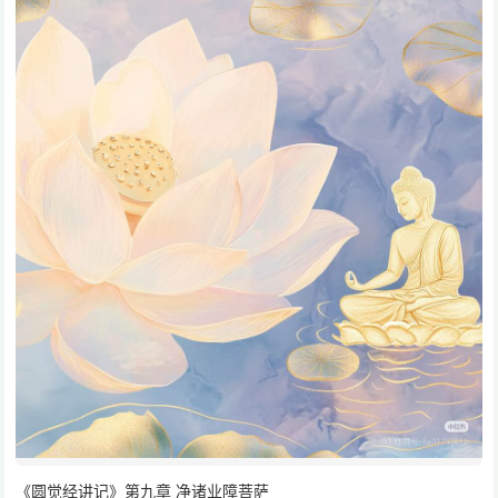
《圆觉经讲记》第九章 净诸业障菩萨