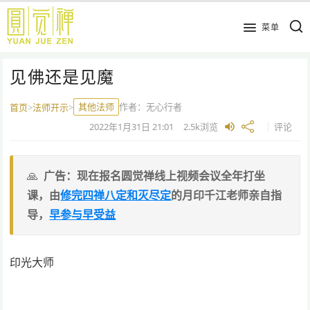
跳
到
菜单
主
要
见佛还是见魔
内
容
其他法师
作者：
无心行者
首页
>
法师开示
>
2022年1月31日
21:01
2.5k
浏览
评论
广告：现在报名圆觉禅线上视频会议全年打坐
课，由
修完四禅八定和灭尽定
的月印千江老师亲自指
导，
早参与早受益
印光大师