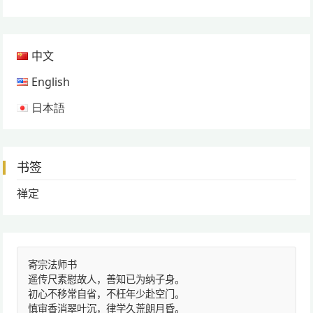
中文
English
日本語
书签
禅定
寄宗法师书
遥传尺素慰故人，善知已为纳子身。
初心不移常自省，不枉年少赴空门。
慎审香消翠叶沉，律学久荒朗月昏。