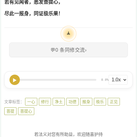
若有见闻者，悉发菩提心，
尽此一报身，同证极乐果！
🧘
💬
0
条同修交流
›
▶
0.0%
文章标签：
一心
修行
净土
功德
报身
极乐
正见
菩提
菩提心
若法义对您有所助益，欢迎随喜护持