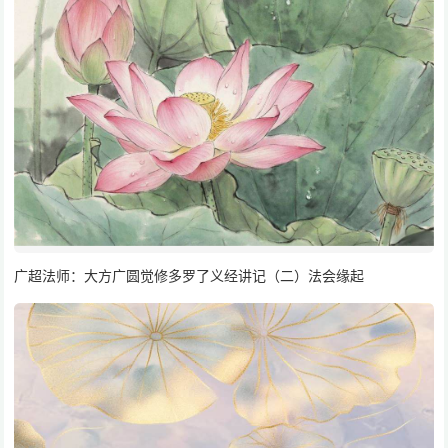
广超法师：大方广圆觉修多罗了义经讲记（二）法会缘起