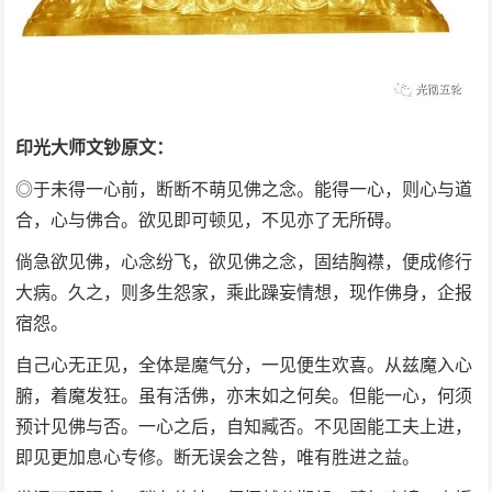
印光大师文钞原文：
◎于未得一心前，断断不萌见佛之念。能得一心，则心与道
合，心与佛合。欲见即可顿见，不见亦了无所碍。
倘急欲见佛，心念纷飞，欲见佛之念，固结胸襟，便成修行
大病。久之，则多生怨家，乘此躁妄情想，现作佛身，企报
宿怨。
自己心无正见，全体是魔气分，一见便生欢喜。从兹魔入心
腑，着魔发狂。虽有活佛，亦末如之何矣。但能一心，何须
预计见佛与否。一心之后，自知臧否。不见固能工夫上进，
即见更加息心专修。断无误会之咎，唯有胜进之益。