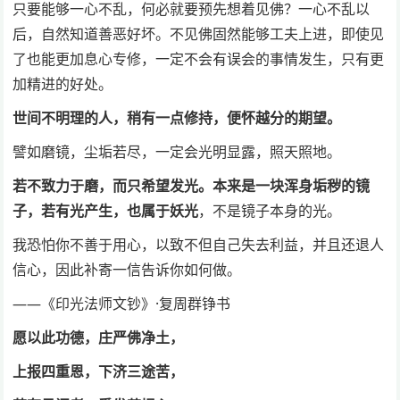
只要能够一心不乱，何必就要预先想着见佛？一心不乱以
后，自然知道善恶好坏。不见佛固然能够工夫上进，即使见
了也能更加息心专修，一定不会有误会的事情发生，只有更
加精进的好处。
世间不明理的人，稍有一点修持，便怀越分的期望。
譬如磨镜，尘垢若尽，一定会光明显露，照天照地。
若不致力于磨，而只希望发光。本来是一块浑身垢秽的镜
子，若有光产生，也属于妖光
，不是镜子本身的光。
我恐怕你不善于用心，以致不但自己失去利益，并且还退人
信心，因此补寄一信告诉你如何做。
——《印光法师文钞》·复周群铮书
愿以此功德，庄严佛净土，
上报四重恩，下济三途苦，