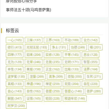
摩诃脱俗心得分享
事师法五十颂(马鸣菩萨集)
标签云
一心
(165)
三昧
(137)
三界
(163)
不动
(189)
业力
(142)
修行
(413)
光彻五轮
(193)
净土
(131)
功德
(249)
嗔
(201)
四禅
(177)
如来
(204)
实修
(128)
平等
(145)
恶业
(128)
无为
(129)
无常
(246)
无我
(235)
无明
(171)
智慧
(355)
本性
(134)
果报
(158)
正念
(162)
比喻
(133)
法界
(164)
波罗蜜
(130)
涅槃
(269)
清净
(309)
烦恼
(350)
生死
(271)
真相
(133)
神通
(196)
禅定
(259)
究竟
(204)
自在
(220)
自心
(143)
自性
(182)
菩提
(250)
菩提心
(146)
菩萨
(280)
解脱
(347)
证悟
(165)
轮回
(228)
释迦牟尼
(146)
阿罗汉
(200)