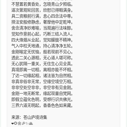
不慧置若黄昏处，怎晓青山夕照临。
道次第观轮回苦，欣慰已得暇满身。
具二资粮前行满，息心四念法中尊。
择法安般修静虑，奢摩他中定乾坤。
舍念清净妙难喻，当观遍行法味醇。
觉知作意前心起，巧断三结入流人。
四大烽烟从业起，觉知朦胧不精神。
气入中柱天地通，持心清净净五轮。
金刚喻定无忧恼，般若现前不见心。
透此二关心源相，无心道人堪可称。
无心犹隔一重关，无住生心见全真。
真境即离一切相，离相亦能不坏相。
了达一切缘起相，诸法皆为自然相。
非真非俗非无常，空缘空境空万相。
非非空处空非非，非空非有见金刚。
金刚一地无断常，缘起现量自梵网。
即假立蕴化色明，受想行识共佛光。
三界六道无明起，香香色色如来藏。
来源：苍山庐境诗集
❤️🌻🌼🎉✨🙏