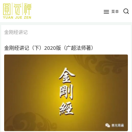
跳
到
菜单
主
要
金刚经讲记
内
容
金刚经讲记（下）2020版（广超法师著）