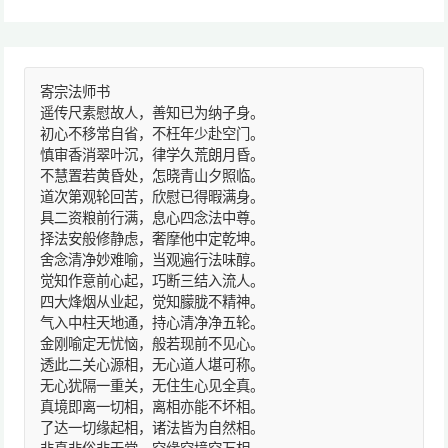
寄宗法师书
遥传尺素慰故人，善知已为纳子身。
初心不移常自省，不枉年少赴空门。
慎审香消翠叶沉，律学久荒朗月昏。
不慧置若黄昏处，怎晓青山夕照临。
道次第观轮回苦，欣慰已得暇满身。
具二资粮前行满，息心四念法中尊。
择法安般修静虑，奢摩他中定乾坤。
舍念清净妙难喻，当观遍行法味醇。
觉知作意前心起，巧断三结入流人。
四大烽烟从业起，觉知朦胧不精神。
气入中柱天地通，持心清净净五轮。
金刚喻定无忧恼，般若现前不见心。
透此二关心源相，无心道人堪可称。
无心犹隔一重关，无住生心见全真。
真境即离一切相，离相亦能不坏相。
了达一切缘起相，诸法皆为自然相。