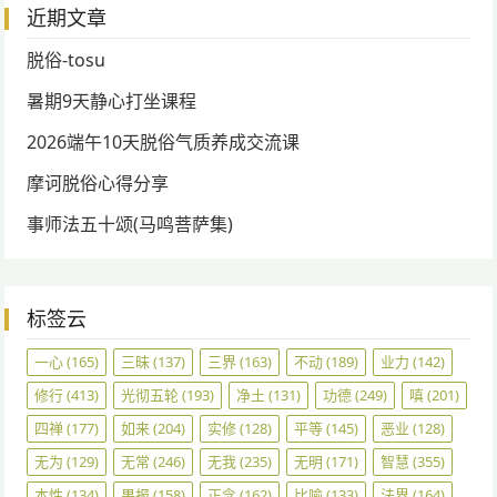
近期文章
脱俗-tosu
暑期9天静心打坐课程
2026端午10天脱俗气质养成交流课
摩诃脱俗心得分享
事师法五十颂(马鸣菩萨集)
标签云
一心
(165)
三昧
(137)
三界
(163)
不动
(189)
业力
(142)
修行
(413)
光彻五轮
(193)
净土
(131)
功德
(249)
嗔
(201)
四禅
(177)
如来
(204)
实修
(128)
平等
(145)
恶业
(128)
无为
(129)
无常
(246)
无我
(235)
无明
(171)
智慧
(355)
本性
(134)
果报
(158)
正念
(162)
比喻
(133)
法界
(164)