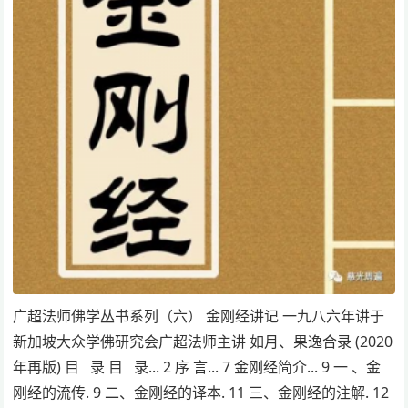
广超法师佛学丛书系列（六） 金刚经讲记 一九八六年讲于
新加坡大众学佛研究会广超法师主讲 如月、果逸合录 (2020
年再版) 目 录 目 录... 2 序 言... 7 金刚经简介... 9 一 、金
刚经的流传. 9 二、金刚经的译本. 11 三、金刚经的注解. 12