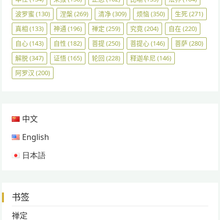
波罗蜜
(130)
涅槃
(269)
清净
(309)
烦恼
(350)
生死
(271)
真相
(133)
神通
(196)
禅定
(259)
究竟
(204)
自在
(220)
自心
(143)
自性
(182)
菩提
(250)
菩提心
(146)
菩萨
(280)
解脱
(347)
证悟
(165)
轮回
(228)
释迦牟尼
(146)
阿罗汉
(200)
中文
English
日本語
书签
禅定