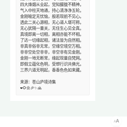
四大烽烟从业起，觉知朦胧不精神。
气入中柱天地通，持心清净净五轮。
金刚喻定无忧恼，般若现前不见心。
透此二关心源相，无心道人堪可称。
无心犹隔一重关，无住生心见全真。
真境即离一切相，离相亦能不坏相。
了达一切缘起相，诸法皆为自然相。
非真非俗非无常，空缘空境空万相。
非非空处空非非，非空非有见金刚。
金刚一地无断常，缘起现量自梵网。
即假立蕴化色明，受想行识共佛光。
三界六道无明起，香香色色如来藏。
来源：苍山庐境诗集
❤️🌻🌼🎉✨🙏
A
A