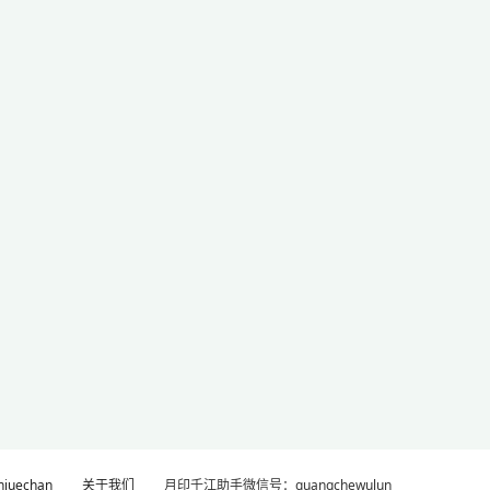
uechan
关于我们
月印千江助手微信号：guangchewulun