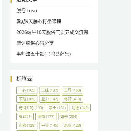
脱俗-tosu
暑期9天静心打坐课程
2026端午10天脱俗气质养成交流课
摩诃脱俗心得分享
事师法五十颂(马鸣菩萨集)
标签云
一心
(165)
三昧
(137)
三界
(163)
不动
(189)
业力
(142)
修行
(413)
光彻五轮
(193)
净土
(131)
功德
(249)
嗔
(201)
四禅
(177)
如来
(204)
实修
(128)
平等
(145)
恶业
(128)