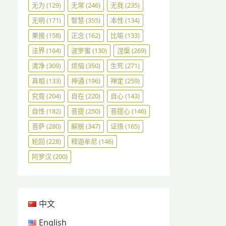
无为
(129)
无常
(246)
无我
(235)
无明
(171)
智慧
(355)
本性
(134)
果报
(158)
正念
(162)
比喻
(133)
法界
(164)
波罗蜜
(130)
涅槃
(269)
清净
(309)
烦恼
(350)
生死
(271)
真相
(133)
神通
(196)
禅定
(259)
究竟
(204)
自在
(220)
自心
(143)
自性
(182)
菩提
(250)
菩提心
(146)
菩萨
(280)
解脱
(347)
证悟
(165)
轮回
(228)
释迦牟尼
(146)
阿罗汉
(200)
中文
English