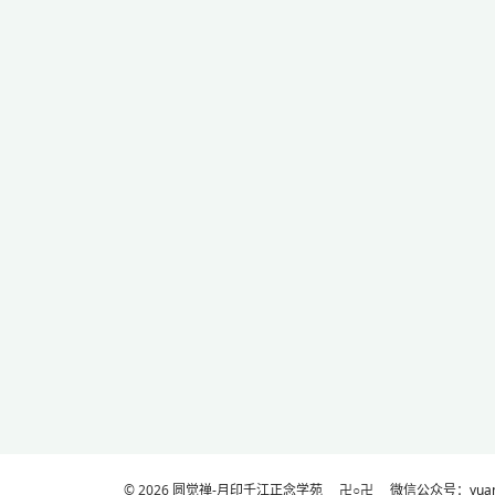
© 2026
圆觉禅-月印千江正念学苑
卍○卍
微信公众号：yuanj