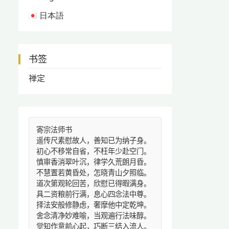
日本語
书签
禅定
寄宗法师书
遥传尺素慰故人，善知已为纳子身。
初心不移常自省，不枉年少赴空门。
慎审香消翠叶沉，律学久荒朗月昏。
不慧置若黄昏处，怎晓青山夕照临。
道次第观轮回苦，欣慰已得暇满身。
具二资粮前行满，息心四念法中尊。
择法安般修静虑，奢摩他中定乾坤。
舍念清净妙难喻，当观遍行法味醇。
觉知作意前心起，巧断三结入流人。