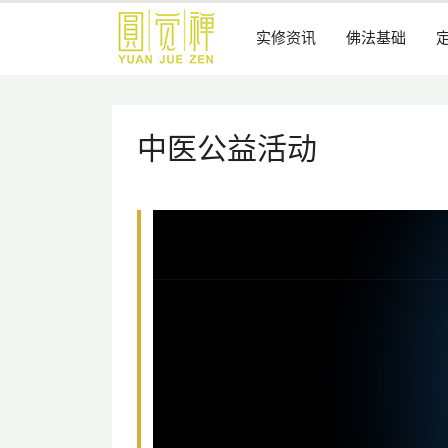
跳
到
实修资讯
佛法基础
主
要
内
容
中医公益活动