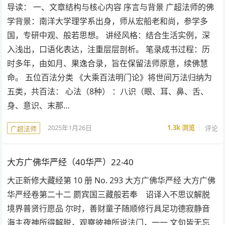
导读： 一、文章结构与核心内容 序言与背景 广超法师的佛
学背景：南洋大学理学系出身，师从宏船老和尚，参学多
国，专研中观、般若思想。 讲经风格：结合生活实例，深
入浅出，口语化表达，注重层层剖析。 笔录成书过程：历
时多年，由如月、果逸合录，旨在保留法师原意，续佛慧
命。 五位百法分类 《大乘百法明门论》将世间万法归纳为
五类，共百法： 心法（8种） ：八识（眼、耳、鼻、舌、
身、意识、末那…
2025年1月26日
1.3k
浏览
评论
广超法师
大方广佛华严经（40华严）22-40
大正新修大藏经第 10 册 No. 293 大方广佛华严经 大方广佛
华严经卷第二十二 罽宾国三藏般若奉 诏译入不思议解脱
境界普贤行愿品 尔时，善财童子随顺修行具足功德寂静音
海主夜神所得解脱，观察彼神所说法门，一一 文句皆无忘