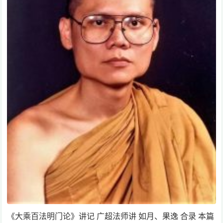
《大乘百法明门论》讲记 广超法师讲 如月、果逸 合录 本篇