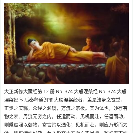
大正新修大藏经第 12 册 No. 374 大般涅槃经 No. 374 大般
涅槃经序 后秦释道朗撰 大般涅槃经者，盖是法身之玄堂，
正觉之实称，众经之渊镜，万流之宗极。其为体也，妙存有
物之表、周流无穷之内，任运而动、见机而赴，任运而动，
则乘虚照以御物，寄言蹄以通化；见机而赴，则应万形而为
像，即群情而设教。至乃形充十方而心不易虑，教弥天下而