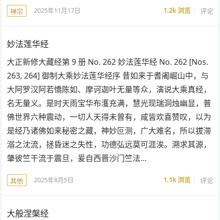
2025年11月17日
1.2k
浏览
评论
禅宗
妙法莲华经
大正新修大藏经第 9 册 No. 262 妙法莲华经 No. 262 [Nos.
263, 264] 御制大乘妙法莲华经序 昔如来于耆阇崛山中，与
大阿罗汉阿若憍陈如、摩诃迦叶无量等众，演说大乘真经，
名无量义。是时天雨宝华布濩充满，慧光现瑞洞烛幽显，普
佛世界六种震动，一切人天得未曾有，咸皆欢喜赞叹，以为
是经乃诸佛如来秘密之藏，神妙叵测，广大难名，所以拔滞
溺之沈流，拯昏迷之失性，功德弘远莫可涯涘。溯求其源，
肇彼竺干流于震旦，爰自西晋沙门竺法…
2025年8月5日
1.1k
浏览
评论
其他
大般涅槃经