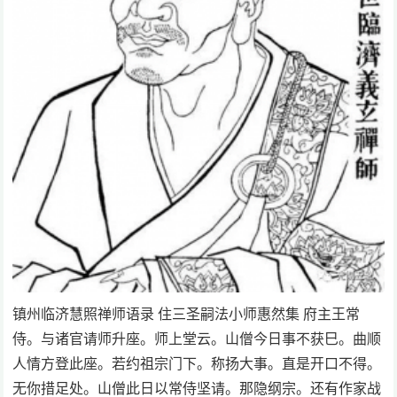
镇州临济慧照禅师语录 住三圣嗣法小师惠然集 府主王常
侍。与诸官请师升座。师上堂云。山僧今日事不获巳。曲顺
人情方登此座。若约祖宗门下。称扬大事。直是开口不得。
无你措足处。山僧此日以常侍坚请。那隐纲宗。还有作家战