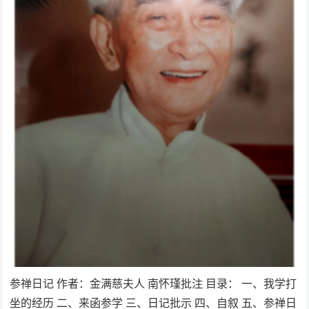
参禅日记 作者：金满慈夫人 南怀瑾批注 目录： 一、我学打
坐的经历 二、来函参学 三、日记批示 四、自叙 五、参禅日