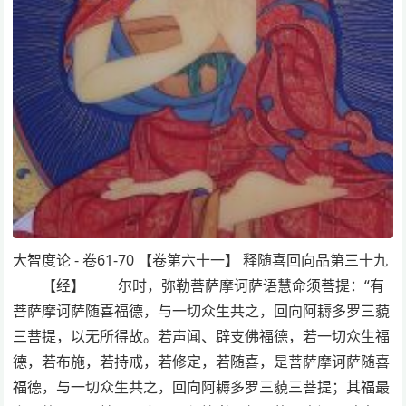
大智度论 - 卷61-70 【卷第六十一】 释随喜回向品第三十九
【经】 尔时，弥勒菩萨摩诃萨语慧命须菩提：“有
菩萨摩诃萨随喜福德，与一切众生共之，回向阿耨多罗三藐
三菩提，以无所得故。若声闻、辟支佛福德，若一切众生福
德，若布施，若持戒，若修定，若随喜，是菩萨摩诃萨随喜
福德，与一切众生共之，回向阿耨多罗三藐三菩提；其福最