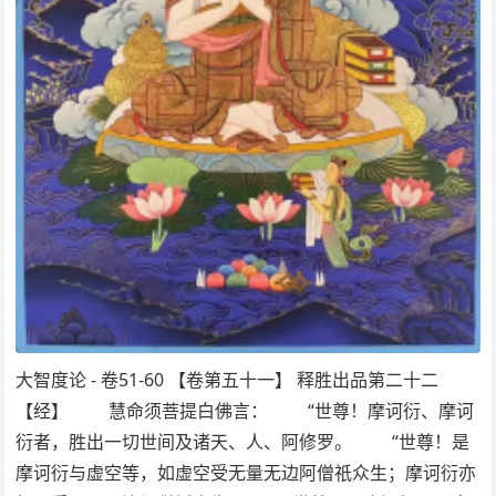
大智度论 - 卷51-60 【卷第五十一】 释胜出品第二十二
【经】 慧命须菩提白佛言： “世尊！摩诃衍、摩诃
衍者，胜出一切世间及诸天、人、阿修罗。 “世尊！是
摩诃衍与虚空等，如虚空受无量无边阿僧祇众生；摩诃衍亦