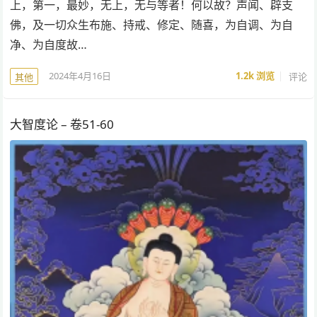
上，第一，最妙，无上，无与等者！何以故？声闻、辟支
佛，及一切众生布施、持戒、修定、随喜，为自调、为自
净、为自度故…
2024年4月16日
1.2k
浏览
评论
其他
大智度论 – 卷51-60