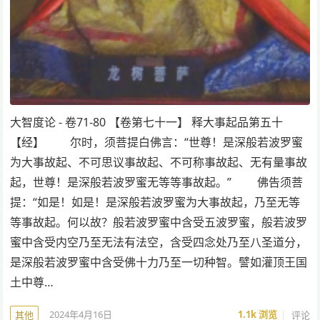
大智度论 - 卷71-80 【卷第七十一】 释大事起品第五十
【经】 尔时，须菩提白佛言：“世尊！是深般若波罗蜜
为大事故起、不可思议事故起、不可称事故起、无有量事故
起，世尊！是深般若波罗蜜无等等事故起。” 佛告须菩
提：“如是！如是！是深般若波罗蜜为大事故起，乃至无等
等事故起。何以故？般若波罗蜜中含受五波罗蜜，般若波罗
蜜中含受内空乃至无法有法空，含受四念处乃至八圣道分，
是深般若波罗蜜中含受佛十力乃至一切种智。譬如灌顶王国
土中尊…
2024年4月16日
1.1k
浏览
评论
其他