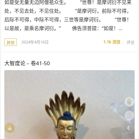
如是受无量无边阿僧祇众生。 “世尊！是摩诃衍不见来
处，不见去处，不见住处。 “是摩诃衍，前际不可得，
后际不可得，中际不可得，三世等是摩诃衍。 “世尊！
以是故，是乘名摩诃衍。” 佛告须菩提：“如是！…
2024年4月16日
1.1k
浏览
评论
其他
大智度论 – 卷41-50
🤖
🎨
🧘
🌓