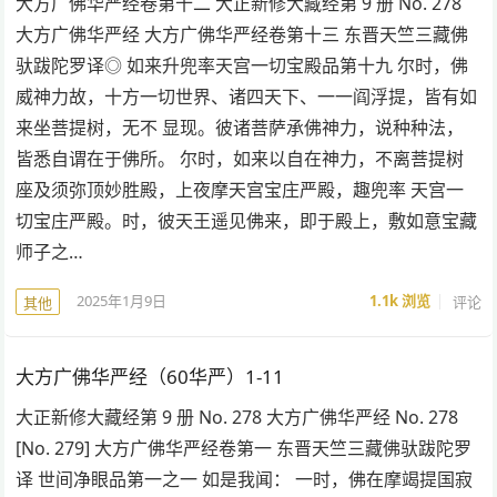
大方广佛华严经卷第十二 大正新修大藏经第 9 册 No. 278
大方广佛华严经 大方广佛华严经卷第十三 东晋天竺三藏佛
驮跋陀罗译◎ 如来升兜率天宫一切宝殿品第十九 尔时，佛
威神力故，十方一切世界、诸四天下、一一阎浮提，皆有如
来坐菩提树，无不 显现。彼诸菩萨承佛神力，说种种法，
皆悉自谓在于佛所。 尔时，如来以自在神力，不离菩提树
座及须弥顶妙胜殿，上夜摩天宫宝庄严殿，趣兜率 天宫一
切宝庄严殿。时，彼天王遥见佛来，即于殿上，敷如意宝藏
师子之…
2025年1月9日
1.1k
浏览
评论
其他
大方广佛华严经（60华严）1-11
大正新修大藏经第 9 册 No. 278 大方广佛华严经 No. 278
[No. 279] 大方广佛华严经卷第一 东晋天竺三藏佛驮跋陀罗
译 世间净眼品第一之一 如是我闻： 一时，佛在摩竭提国寂