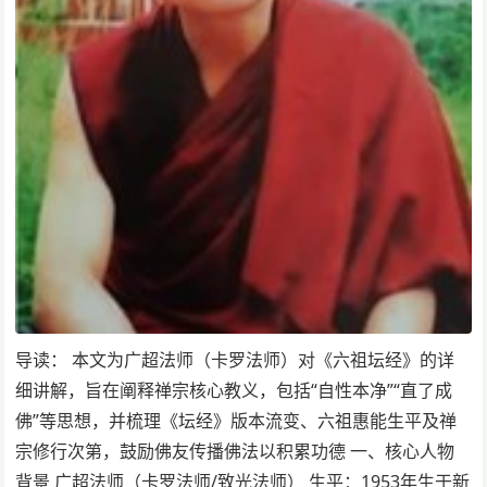
导读： 本文为广超法师（卡罗法师）对《六祖坛经》的详
细讲解，旨在阐释禅宗核心教义，包括“自性本净”“直了成
佛”等思想，并梳理《坛经》版本流变、六祖惠能生平及禅
宗修行次第，鼓励佛友传播佛法以积累功德 一、核心人物
背景 广超法师（卡罗法师/致光法师） 生平：1953年生于新