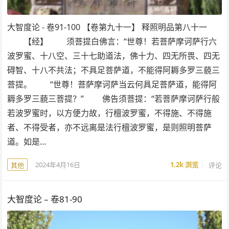
大智度论 - 卷91-100 【卷第九十一】 释照明品第八十一
【经】 须菩提白佛言：“世尊！若菩萨摩诃萨行六
波罗蜜、十八空、三十七助道法，佛十力、四无所畏、四无
碍智、十八不共法；不具足菩萨道，不能得阿耨多罗三藐三
菩提。 “世尊！菩萨摩诃萨当云何具足菩萨道，能得阿
耨多罗三藐三菩提？” 佛告须菩提：“若菩萨摩诃萨行般
若波罗蜜时，以方便力故，行檀波罗蜜，不得施、不得施
者、不得受者，亦不远离是法行檀波罗蜜，是则照明菩萨
道。如是…
2024年4月16日
1.2k
浏览
评论
其他
大智度论 – 卷81-90