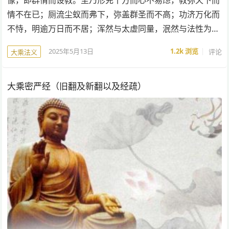
情不在已；厕流尘蚁而弗下，弥盖群圣而不高；功济万化而
不恃，明逾万日而不居；浑然与太虚同量，泯然与法性为…
2025年5月13日
1.2k
浏览
评论
大乘法义
大乘密严经（旧翻及新翻以及经疏）