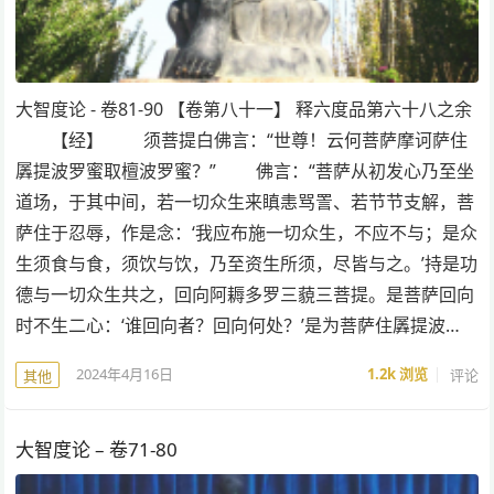
大智度论 - 卷81-90 【卷第八十一】 释六度品第六十八之余
【经】 须菩提白佛言：“世尊！云何菩萨摩诃萨住
羼提波罗蜜取檀波罗蜜？” 佛言：“菩萨从初发心乃至坐
道场，于其中间，若一切众生来瞋恚骂詈、若节节支解，菩
萨住于忍辱，作是念：‘我应布施一切众生，不应不与；是众
生须食与食，须饮与饮，乃至资生所须，尽皆与之。’持是功
德与一切众生共之，回向阿耨多罗三藐三菩提。是菩萨回向
时不生二心：‘谁回向者？回向何处？’是为菩萨住羼提波…
2024年4月16日
1.2k
浏览
评论
其他
大智度论 – 卷71-80