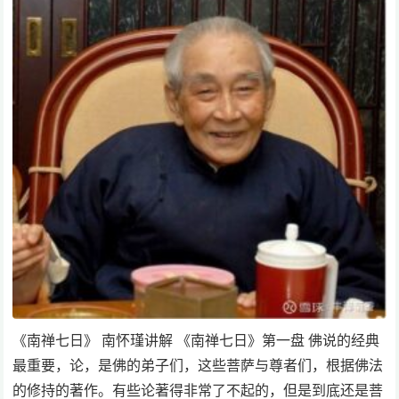
《南禅七日》 南怀瑾讲解 《南禅七日》第一盘 佛说的经典
最重要，论，是佛的弟子们，这些菩萨与尊者们，根据佛法
的修持的著作。有些论著得非常了不起的，但是到底还是菩