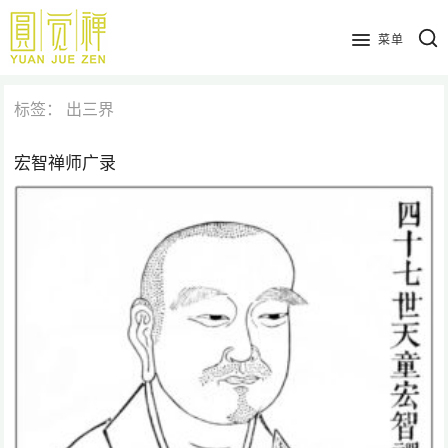
跳
到
菜单
主
要
标签：
出三界
内
容
宏智禅师广录