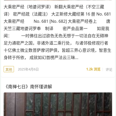
大乘密严经（地婆诃罗译） 新翻大乘密严经（不空三藏
译） 密严经疏（法藏注） 大正新修大藏经第 16 册 No. 681
大乘密严经 No. 681 [No. 682] 大乘密严经卷上 唐
天竺三藏地婆诃罗奉 制译 密严会品第一 如是我
闻： 一时佛住出过欲色无色无想于一切法自在无碍神
足力通密严之国，非诸外道二乘行处， 与诸邻极修观行者
十亿佛土微尘数菩萨摩诃萨俱，皆超三界心意识境，智意生
身转于所依， 成就如幻首楞严法云三昧…
2025年4月6日
1.2k
浏览
评论
其他
《南禅七日》南怀瑾讲解