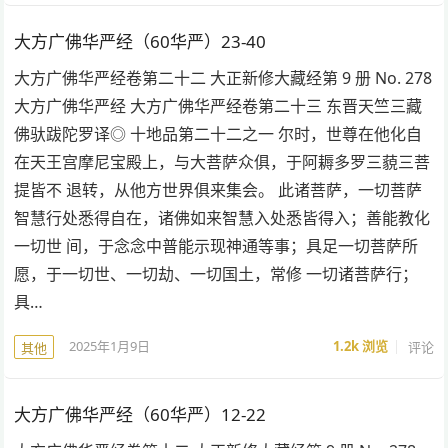
大方广佛华严经（60华严）23-40
大方广佛华严经卷第二十二 大正新修大藏经第 9 册 No. 278
大方广佛华严经 大方广佛华严经卷第二十三 东晋天竺三藏
佛驮跋陀罗译◎ 十地品第二十二之一 尔时，世尊在他化自
在天王宫摩尼宝殿上，与大菩萨众俱，于阿耨多罗三藐三菩
提皆不 退转，从他方世界俱来集会。 此诸菩萨，一切菩萨
智慧行处悉得自在，诸佛如来智慧入处悉皆得入；善能教化
一切世 间，于念念中普能示现神通等事；具足一切菩萨所
愿，于一切世、一切劫、一切国土，常修 一切诸菩萨行；
具…
2025年1月9日
1.2k
浏览
评论
其他
大方广佛华严经（60华严）12-22