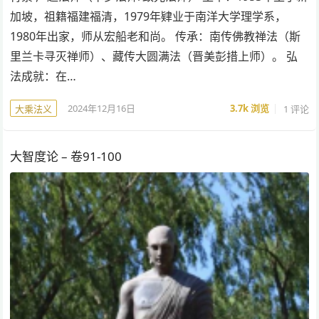
加坡，祖籍福建福清，1979年肄业于南洋大学理学系，
1980年出家，师从宏船老和尚。 传承：南传佛教禅法（斯
里兰卡寻灭禅师）、藏传大圆满法（晋美彭措上师）。 弘
法成就：在…
2024年12月16日
3.7k
浏览
1 评论
大乘法义
大智度论 – 卷91-100