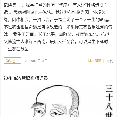
记续集 一、我学打坐的经历（代序） 有人说“性格造成命
运”。我绝对附议此一说法。我认为有性格为因，外境为
缘，因缘相会，一拍即合，于是注定了一个人一生的命运。
不过我也相信命运是可以改造的，如果你真有香象过河的气
魄。 我生于江南，长于北平，幼随父，叔宦游东北，抗战
又随流亡人潮深入西南，最后又迁至台，可说是生不逢时，
一生都在战乱…
2025年3月31日
1.3k
浏览
评论
佛法基础
镇州临济慧照禅师语录