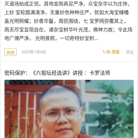
灭道场始成正觉。其地金刚具足严净，众宝杂华以为庄饰，
上妙 宝轮圆满清净，无量妙色种种庄严，犹如大海宝幢幡
盖光明照耀；妙香华鬘，周匝围绕，七 宝罗网弥覆其上，
雨无尽宝显现自在，诸杂宝树华叶光茂，佛神力故；令此场
地广博严净， 光明普照，一切奇特妙宝积…
2025年1月9日
1.2k
浏览
评论
其他
密码保护：《六祖坛经选讲》讲授 ：卡罗法师