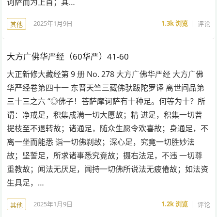
诃萨而为上首；其…
2025年1月9日
1.3k
浏览
评论
其他
大方广佛华严经（60华严）41-60
大正新修大藏经第 9 册 No. 278 大方广佛华严经 大方广佛
华严经卷第四十一 东晋天竺三藏佛驮跋陀罗译 离世间品第
三十三之六 “◎佛子！菩萨摩诃萨有十种足。何等为十？所
谓：净戒足，积集成满一切大愿故；精 进足，积集一切菩
提枝至不退转故；诸通足，随众生愿令欢喜故；身通足，不
离一坐而能悉 诣一切佛刹故；深心足，究竟一切胜妙法
故；坚誓足，所求诸事悉究竟故；摄右法足，不违 一切尊
重教故；闻法无厌足，闻持一切佛所说法无疲倦故；如法资
生具足，…
2025年1月9日
1.2k
浏览
评论
其他