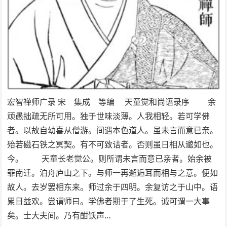
宏智禅师广录 宋 集成 等编 天童觉和尚语录序 余
顽愚拙疏无所可用。独于世味淡薄。人我相轻。若可学佛
者。以故自幼喜从僧游。间遇本色道人。虽未言而意已亲。
殆若磁石铁之冥契。有不可致诘者。否则虽日相从邈如也。
今。 天童长老觉公。则所谓未言而意已亲者。始余被
罪南迁。泊舟庐山之下。与师一再邂逅耳而相与之意。便如
故人。去岁罢相东来。师过余于四明。余复访之于山中。语
累日益欢。尝谓师曰。学佛者期于了生死。诚可谓一大事
矣。士大夫间。乃有酣饫声…