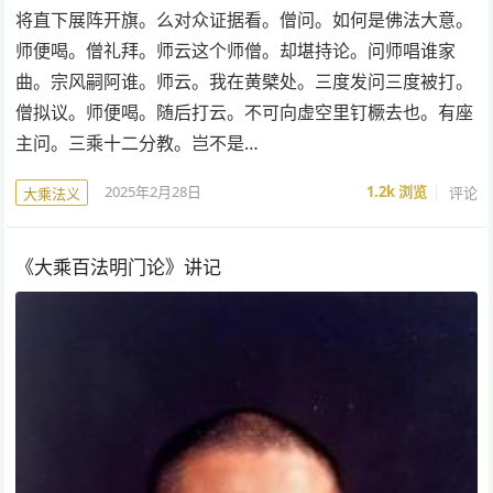
将直下展阵开旗。么对众证据看。僧问。如何是佛法大意。
师便喝。僧礼拜。师云这个师僧。却堪持论。问师唱谁家
曲。宗风嗣阿谁。师云。我在黄檗处。三度发问三度被打。
僧拟议。师便喝。随后打云。不可向虚空里钉橛去也。有座
主问。三乘十二分教。岂不是…
2025年2月28日
1.2k
浏览
评论
大乘法义
《大乘百法明门论》讲记