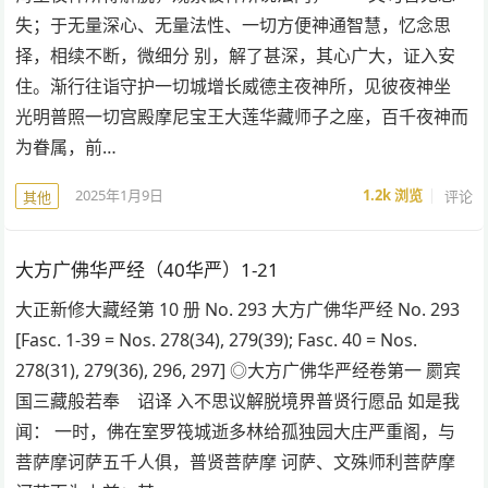
失；于无量深心、无量法性、一切方便神通智慧，忆念思
择，相续不断，微细分 别，解了甚深，其心广大，证入安
住。渐行往诣守护一切城增长威德主夜神所，见彼夜神坐
光明普照一切宫殿摩尼宝王大莲华藏师子之座，百千夜神而
为眷属，前…
2025年1月9日
1.2k
浏览
评论
其他
大方广佛华严经（40华严）1-21
大正新修大藏经第 10 册 No. 293 大方广佛华严经 No. 293
[Fasc. 1-39 = Nos. 278(34), 279(39); Fasc. 40 = Nos.
278(31), 279(36), 296, 297] ◎大方广佛华严经卷第一 罽宾
国三藏般若奉 诏译 入不思议解脱境界普贤行愿品 如是我
闻： 一时，佛在室罗筏城逝多林给孤独园大庄严重阁，与
菩萨摩诃萨五千人俱，普贤菩萨摩 诃萨、文殊师利菩萨摩