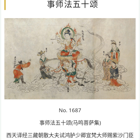
事师法五十颂
No. 1687
事师法五十颂(马鸣菩萨集)
西天译经三藏朝散大夫试鸿胪少卿宣梵大师赐紫沙门臣