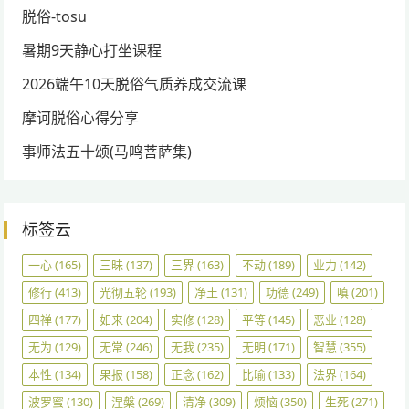
脱俗-tosu
暑期9天静心打坐课程
2026端午10天脱俗气质养成交流课
摩诃脱俗心得分享
事师法五十颂(马鸣菩萨集)
标签云
一心
(165)
三昧
(137)
三界
(163)
不动
(189)
业力
(142)
修行
(413)
光彻五轮
(193)
净土
(131)
功德
(249)
嗔
(201)
四禅
(177)
如来
(204)
实修
(128)
平等
(145)
恶业
(128)
无为
(129)
无常
(246)
无我
(235)
无明
(171)
智慧
(355)
本性
(134)
果报
(158)
正念
(162)
比喻
(133)
法界
(164)
波罗蜜
(130)
涅槃
(269)
清净
(309)
烦恼
(350)
生死
(271)