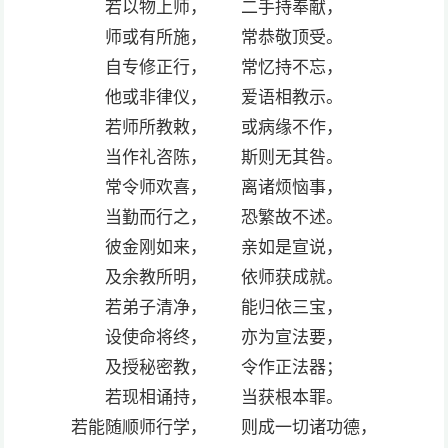
若以物上师， 二手持奉献，
师或有所施， 常恭敬顶受。
自专修正行， 常忆持不忘，
他或非律仪， 爱语相教示。
若师所教敕， 或病缘不作，
当作礼咨陈， 斯则无其咎。
常令师欢喜， 离诸烦恼事，
当勤而行之， 恐繁故不述。
彼金刚如来， 亲如是宣说，
及余教所明， 依师获成就。
若弟子清净， 能归依三宝，
设使命将终， 亦为宣法要，
及授秘密教， 令作正法器；
若现相诵持， 当获根本罪。
若能随顺师行学， 则成一切诸功德，