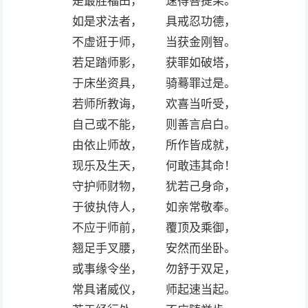
是最胜福田， 速得菩提果。
如是求法者， 具戒忍功德，
不虚诳于师， 当获金刚智。
若足踏师影， 获罪如破塔，
于床坐资具， 骑蓦罪过是。
若师所教诲， 欢喜当听受，
自己或不能， 则善言启白。
由依止师故， 所作皆成就，
现乐及生天， 何敢违其命！
守护师财物， 犹若己身命，
于彼执侍人， 如亲常敬奉。
不应于师前， 覆顶及乘御，
翘足手叉腰， 安然而坐卧。
或事缘令坐， 勿舒于双足，
常具诸威仪， 师起速当起。