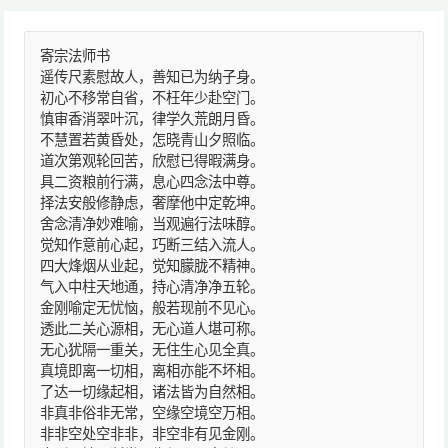
寄宗法师书
遥传尺素慰故人，善知已为纳子身。
初心不移常自省，不枉年少赴空门。
慎审香消翠叶沉，律学久荒朗月昏。
不慧置若黄昏处，怎晓青山夕照临。
道次第观轮回苦，欣慰已得暇满身。
具二资粮前行满，息心四念法中尊。
择法安般修静虑，奢摩他中定乾坤。
舍念清净妙难喻，当观遍行法味醇。
觉知作意前心起，巧断三结入流人。
四大烽烟从业起，觉知朦胧不精神。
气入中柱天地通，持心清净净五轮。
金刚喻定无忧恼，般若现前不见心。
透此二关心源相，无心道人堪可称。
无心犹隔一重关，无住生心见全真。
真境即离一切相，离相亦能不坏相。
了达一切缘起相，诸法皆为自然相。
非真非俗非无常，空缘空境空万相。
非非空处空非非，非空非有见金刚。