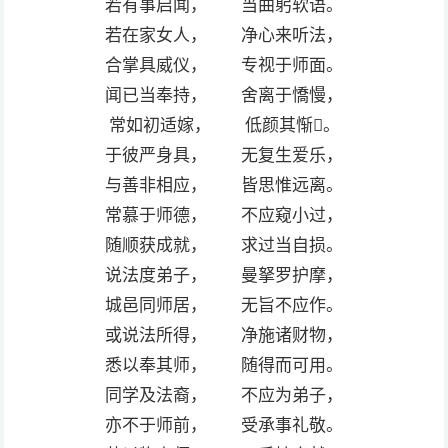
若有事启闻， 当曲躬软语。
若在家女人， 净心来听法，
合掌具威仪， 专视于师面。
闻已当奉持， 舍离于憍慢，
常如初适嫁， 低颜其惭𧹞。
于彼严身具， 无复生爱乐，
与善非相应， 皆思惟远离。
常慕于师德， 不应窥小过，
随顺获成就， 求过当自损。
说法度弟子， 曼拏罗护摩，
城邑同师居， 无旨不应作。
或说法所得， 净施诸财物，
悉以奉其师， 随得而可用。
同学及法裔， 不应为弟子，
亦不于师前， 受承事礼敬。