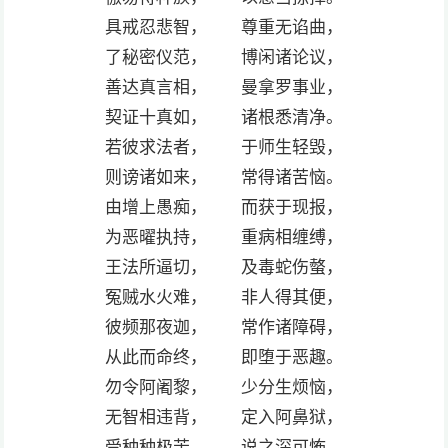
具戒忍悲智， 尊重无谄曲，
了秘密仪范， 博闲诸论议，
善达真言相， 曼拿罗事业，
契证十真如， 诸根悉清净。
若彼求法者， 于师生轻毁，
则谤诸如来， 常得诸苦恼。
由增上愚痴， 而获于现报，
为恶曜执持， 重病相缠缚，
王法所逼切， 及毒蛇伤螫，
冤贼水火难， 非人得其便，
彼频那夜迦， 常作诸障碍，
从此而命终， 即堕于恶趣。
勿令阿阇黎， 少分生烦恼，
无智相违背， 定入阿鼻狱，
受种种极苦， 说之深可怖。