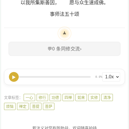
以我所集斯善因， 愿与众生速成佛。
事师法五十颂
🧘
💬
0
条同修交流
›
▶
0.0%
文章标签：
一心
修行
功德
四禅
如来
实修
清净
烦恼
禅定
菩提
菩萨
若法义对您有所助益，欢迎随喜护持