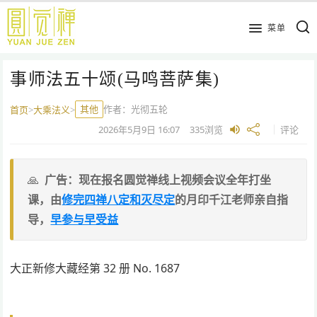
跳
到
菜单
主
要
事师法五十颂(马鸣菩萨集)
内
容
其他
作者：
光彻五轮
首页
>
大乘法义
>
2026年5月9日
16:07
335
浏览
评论
广告：现在报名圆觉禅线上视频会议全年打坐
课，由
修完四禅八定和灭尽定
的月印千江老师亲自指
导，
早参与早受益
大正新修大藏经第 32 册 No. 1687