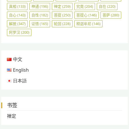
真相
(133)
神通
(196)
禅定
(259)
究竟
(204)
自在
(220)
自心
(143)
自性
(182)
菩提
(250)
菩提心
(146)
菩萨
(280)
解脱
(347)
证悟
(165)
轮回
(228)
释迦牟尼
(146)
阿罗汉
(200)
中文
English
日本語
书签
禅定