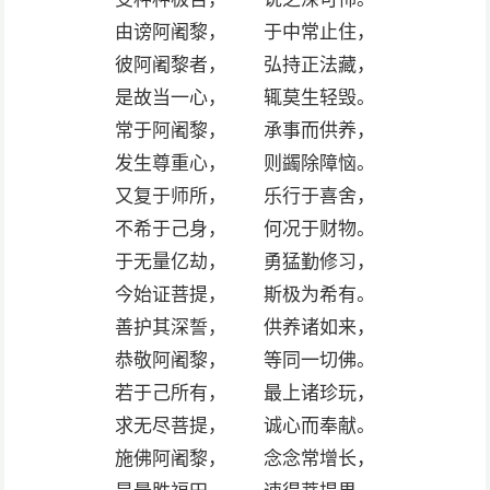
由谤阿阇黎， 于中常止住，
彼阿阇黎者， 弘持正法藏，
是故当一心， 辄莫生轻毁。
常于阿阇黎， 承事而供养，
发生尊重心， 则蠲除障恼。
又复于师所， 乐行于喜舍，
不希于己身， 何况于财物。
于无量亿劫， 勇猛勤修习，
今始证菩提， 斯极为希有。
善护其深誓， 供养诸如来，
恭敬阿阇黎， 等同一切佛。
若于己所有， 最上诸珍玩，
求无尽菩提， 诚心而奉献。
施佛阿阇黎， 念念常增长，