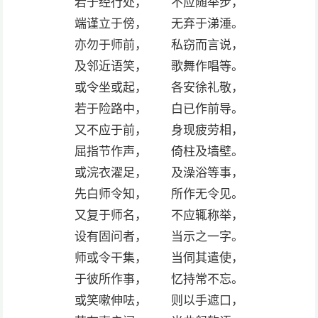
若于经行处， 不应随举步，
端谨立于傍， 无弃于涕涶。
亦勿于师前， 私窃而言说，
及邻近语笑， 歌舞作唱等。
或令坐或起， 各安徐礼敬，
若于险路中， 白已作前导。
又不应于前， 身现疲劳相，
屈指节作声， 倚柱及墙壁。
或浣衣濯足， 及澡浴等事，
先白师令知， 所作无令见。
又复于师名， 不应辄称举，
设有固问者， 当示之一字。
师或令干集， 当伺其遣使，
于彼所作事， 忆持常不忘。
或笑嗽伸呿， 则以手遮口，