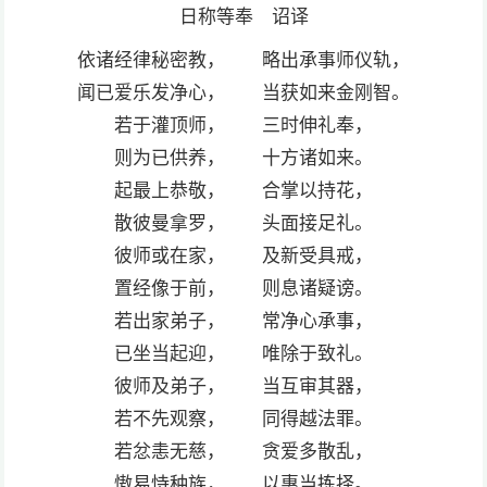
日称等奉 诏译
依诸经律秘密教， 略出承事师仪轨，
闻已爱乐发净心， 当获如来金刚智。
若于灌顶师， 三时伸礼奉，
则为已供养， 十方诸如来。
起最上恭敬， 合掌以持花，
散彼曼拿罗， 头面接足礼。
彼师或在家， 及新受具戒，
置经像于前， 则息诸疑谤。
若出家弟子， 常净心承事，
已坐当起迎， 唯除于致礼。
彼师及弟子， 当互审其器，
若不先观察， 同得越法罪。
若忿恚无慈， 贪爱多散乱，
慠易恃种族， 以惠当拣择。