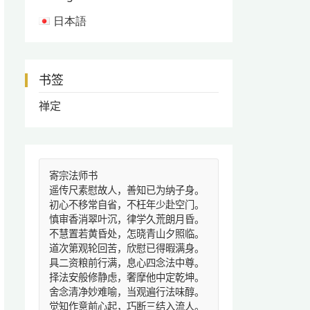
日本語
书签
禅定
寄宗法师书
遥传尺素慰故人，善知已为纳子身。
初心不移常自省，不枉年少赴空门。
慎审香消翠叶沉，律学久荒朗月昏。
不慧置若黄昏处，怎晓青山夕照临。
道次第观轮回苦，欣慰已得暇满身。
具二资粮前行满，息心四念法中尊。
择法安般修静虑，奢摩他中定乾坤。
舍念清净妙难喻，当观遍行法味醇。
觉知作意前心起，巧断三结入流人。