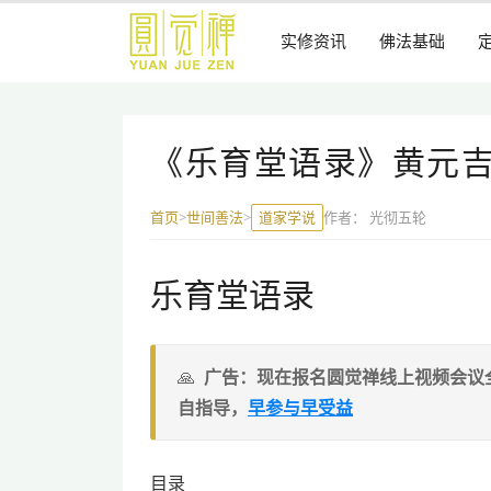
跳
到
实修资讯
佛法基础
主
要
内
容
《乐育堂语录》黄元
道家学说
作者：
光彻五轮
首页
>
世间善法
>
乐育堂语录
广告：现在报名圆觉禅线上视频会议
自指导，
早参与早受益
目录