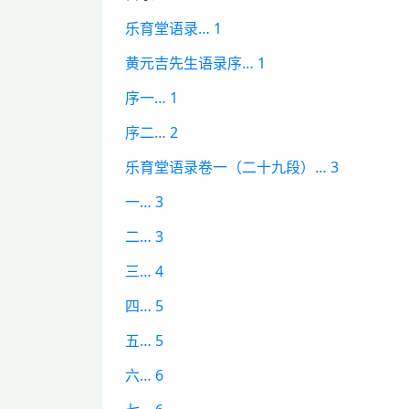
乐育堂语录… 1
黄元吉先生语录序… 1
序一… 1
序二… 2
乐育堂语录卷一（二十九段）… 3
一… 3
二… 3
三… 4
四… 5
五… 5
六… 6