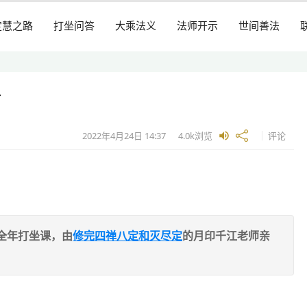
定慧之路
打坐问答
大乘法义
法师开示
世间善法
吉
2022年4月24日
14:37
4.0k
浏览
评论
全年打坐课，由
修完四禅八定和灭尽定
的月印千江老师亲