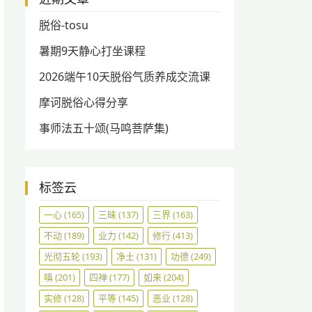
脱俗-tosu
暑期9天静心打坐课程
2026端午10天脱俗气质养成交流课
摩诃脱俗心得分享
事师法五十颂(马鸣菩萨集)
标签云
一心
(165)
三昧
(137)
三界
(163)
不动
(189)
业力
(142)
修行
(413)
光彻五轮
(193)
净土
(131)
功德
(249)
嗔
(201)
四禅
(177)
如来
(204)
实修
(128)
平等
(145)
恶业
(128)