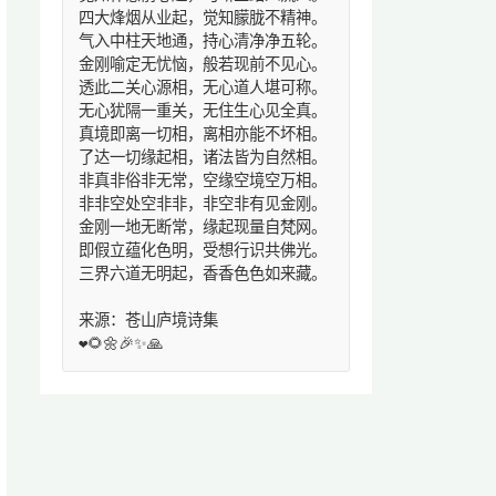
四大烽烟从业起，觉知朦胧不精神。
气入中柱天地通，持心清净净五轮。
金刚喻定无忧恼，般若现前不见心。
透此二关心源相，无心道人堪可称。
无心犹隔一重关，无住生心见全真。
真境即离一切相，离相亦能不坏相。
了达一切缘起相，诸法皆为自然相。
非真非俗非无常，空缘空境空万相。
非非空处空非非，非空非有见金刚。
金刚一地无断常，缘起现量自梵网。
即假立蕴化色明，受想行识共佛光。
三界六道无明起，香香色色如来藏。
来源：苍山庐境诗集
❤️🌻🌼🎉✨🙏