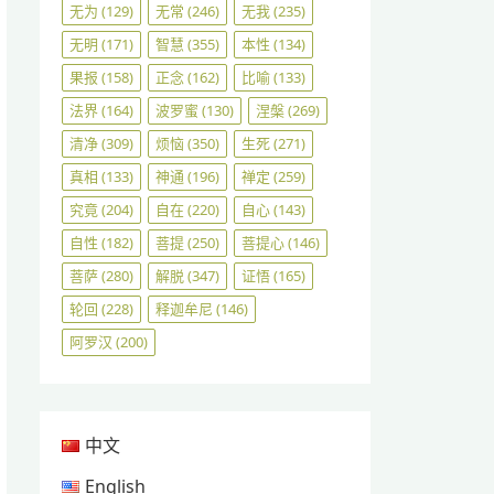
无为
(129)
无常
(246)
无我
(235)
无明
(171)
智慧
(355)
本性
(134)
果报
(158)
正念
(162)
比喻
(133)
法界
(164)
波罗蜜
(130)
涅槃
(269)
清净
(309)
烦恼
(350)
生死
(271)
真相
(133)
神通
(196)
禅定
(259)
究竟
(204)
自在
(220)
自心
(143)
自性
(182)
菩提
(250)
菩提心
(146)
菩萨
(280)
解脱
(347)
证悟
(165)
轮回
(228)
释迦牟尼
(146)
阿罗汉
(200)
中文
English