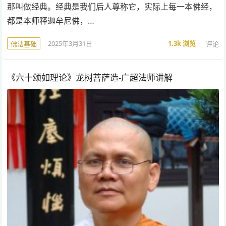
那叫做经典。经典是我们后人尊称它，实际上每一本佛经，
都是本师释迦牟尼佛，…
2025年3月31日
1.3k
浏览
评论
佛法基础
《六十颂如理论》龙树菩萨造-广超法师讲解