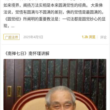
如来境界，阐扬万法实相是本来圆满觉性的经典。 大乘佛
法说，觉悟有圆满与不圆满的差别，佛的觉悟是最圆满的。
《圆觉经》所阐明的重要教法是：一切法都是圆觉妙心的显
现，…
2025年4月5日
1.2k
浏览
评论
广超法师
《南禅七日》南怀瑾讲解