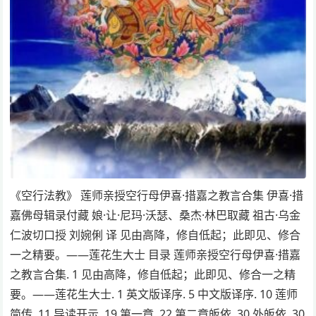
《空行法教》 莲师亲授空行母伊喜·措嘉之教言合集 伊喜·措
嘉佛母辑录付藏 娘·让·尼玛·沃瑟、桑杰·林巴取藏 祖古·乌金
仁波切口授 刘婉俐 译 见由高降，修自低起；此即见、修合
一之精要。——莲花生大士 目录 莲师亲授空行母伊喜·措嘉
之教言合集. 1 见由高降，修自低起；此即见、修合一之精
要。——莲花生大士. 1 英文版译序. 5 中文版译序. 10 莲师
简传. 11 导读开示. 19 第一章. 22 第二章皈依. 30 外皈依. 30