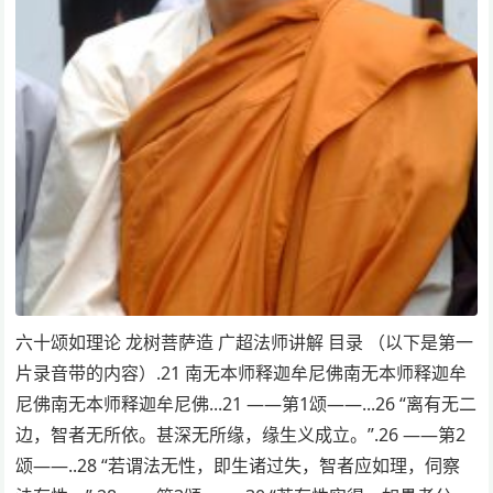
六十颂如理论 龙树菩萨造 广超法师讲解 目录 （以下是第一
片录音带的内容）.21 南无本师释迦牟尼佛南无本师释迦牟
尼佛南无本师释迦牟尼佛...21 ——第1颂——...26 “离有无二
边，智者无所依。甚深无所缘，缘生义成立。”.26 ——第2
颂——..28 “若谓法无性，即生诸过失，智者应如理，伺察