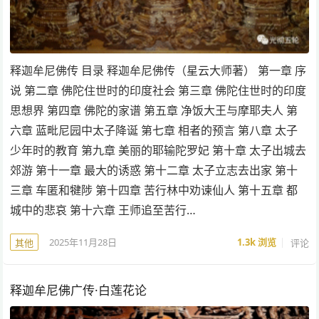
释迦牟尼佛传 目录 释迦牟尼佛传（星云大师著） 第一章 序
说 第二章 佛陀住世时的印度社会 第三章 佛陀住世时的印度
思想界 第四章 佛陀的家谱 第五章 净饭大王与摩耶夫人 第
六章 蓝毗尼园中太子降诞 第七章 相者的预言 第八章 太子
少年时的教育 第九章 美丽的耶输陀罗妃 第十章 太子出城去
郊游 第十一章 最大的诱惑 第十二章 太子立志去出家 第十
三章 车匿和犍陟 第十四章 苦行林中劝谏仙人 第十五章 都
城中的悲哀 第十六章 王师追至苦行…
2025年11月28日
1.3k
浏览
评论
其他
释迦牟尼佛广传·白莲花论