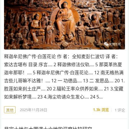
释迦牟尼佛广传·白莲花论 作 者：全知麦彭仁波切 译 者：
索达吉堪布 目录 序言.... 2 释迦佛修法仪轨.... 5 那莫革热夏
迦牟那耶！.... 5 释迦牟尼佛广传·白莲花论.... 12 南无格热满
吉些儿哥嘛不达雅！.... 12 一 功德品.... 13 二 发愿品.... 20 1.
胜莲如来刹土庄严.... 20 2.辐轮王率众供养如来.... 21 3.宝藏
如来解析梦境.... 23 4.海尘劝请众生发心.... 24 5…
2025年11月28日
1.3k
浏览
1 评论
其他