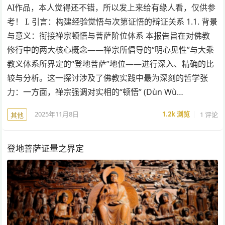
AI作品，本人觉得还不错，所以发上来给有缘人看，仅供参
考！ I. 引言：构建经验觉悟与次第证悟的辩证关系 1.1. 背景
与意义：衔接禅宗顿悟与菩萨阶位体系 本报告旨在对佛教
修行中的两大核心概念——禅宗所倡导的“明心见性”与大乘
教义体系所界定的“登地菩萨”地位——进行深入、精确的比
较与分析。这一探讨涉及了佛教实践中最为深刻的哲学张
力：一方面，禅宗强调对实相的“顿悟” (Dùn Wù…
2025年11月8日
1.2k
浏览
1 评论
其他
登地菩萨证量之界定