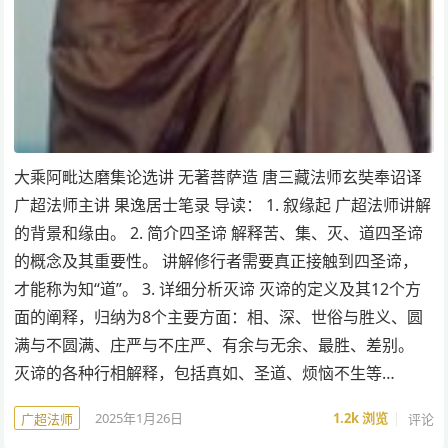
大乘阿毗达磨集论选讲 无著菩萨造 唐三藏法师玄奘奉诏译
广超法师主讲 果逸居士笔录 导读： 1. 叙缘起 广超法师讲解
的背景和缘由。 2. 简介四圣谛 解释苦、集、灭、道四圣谛
的概念及其重要性。 讲解修行者需要真正接触到四圣谛，
才能称为知“道”。 3. 详细分析灭谛 灭谛的定义及其12个方
面的阐释，归纳为8个主要方面：相、深、世俗与胜义、圆
满与不圆满、庄严与不庄严、有余与无余、最胜、差别。
灭谛的各种行相解释，包括真如、圣道、烦恼不生等…
2025年1月26日
1.2k
浏览
评论
广超法师