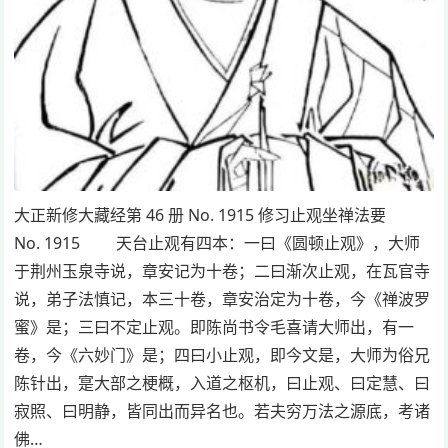
大正新修大藏经第 46 册 No. 1915 修习止观坐禅法要
No. 1915 天台止观有四本：一曰《圆顿止观》，大师
于荆州玉泉寺说，章安记为十卷；二曰渐次止观，在瓦官寺
说，弟子法慎记，本三十卷，章安治定为十卷，今《禅波罗
蜜》是；三曰不定止观。即陈尚书令毛喜请大师出，有一
卷，今《六妙门》是；四曰小止观，即今文是，大师为俗兄
陈针出，寔大部之梗概，入道之枢机，曰止观、曰定慧、曰
寂照、曰明静，皆同出而异名也。若夫穷万法之源底，考诸
佛…