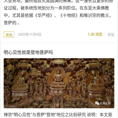
入圣贤地，最终成就究竟圆满的佛果。这一漫长且复杂的修
证过程，被系统性地划分为一系列阶位。在东亚大乘佛教
中，尤其是依据《华严经》、《十地经》和唯识宗的教义，
菩萨的…
2025年11月8日
1.2k
浏览
评论
其他
明心见性就是登地菩萨吗
禅宗“明心见性”与菩萨“登地”地位之比较研究 说明：本文是