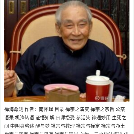
禅海蠡测 作者：南怀瑾 目录 禅宗之演变 禅宗之宗旨 公案
语录 机锋转语 证悟知解 宗师授受 参话头 神通妙用 生死之
间 中阴身略述 醒与梦 禅宗与教理 禅宗与禅定 禅宗与净土