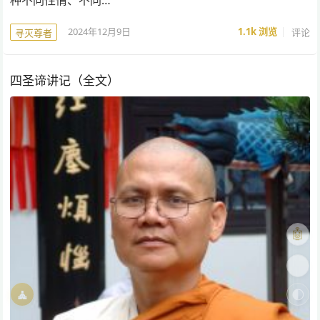
2024年12月9日
1.1k
浏览
评论
寻灭尊者
四圣谛讲记（全文）
🤖
🎨
🧘
🌓