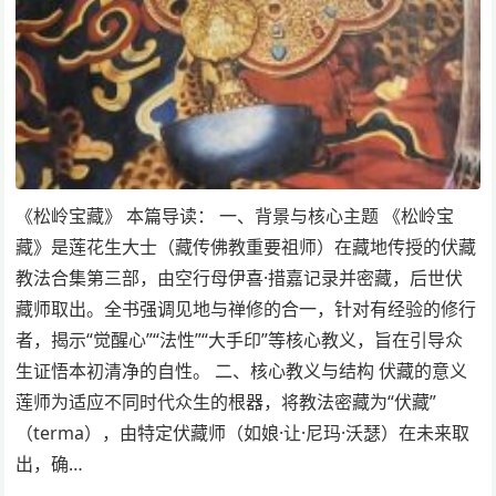
《松岭宝藏》 本篇导读： 一、背景与核心主题 《松岭宝
藏》是莲花生大士（藏传佛教重要祖师）在藏地传授的伏藏
教法合集第三部，由空行母伊喜·措嘉记录并密藏，后世伏
藏师取出。全书强调见地与禅修的合一，针对有经验的修行
者，揭示“觉醒心”“法性”“大手印”等核心教义，旨在引导众
生证悟本初清净的自性。 二、核心教义与结构 伏藏的意义
莲师为适应不同时代众生的根器，将教法密藏为“伏藏”
（terma），由特定伏藏师（如娘·让·尼玛·沃瑟）在未来取
出，确…