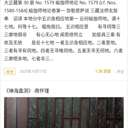
大正藏第 30 册 No. 1579 瑜伽师地论 No. 1579 [cf. Nos.
1580-1584] 瑜伽师地论卷第一 弥勒菩萨说 三藏法师玄奘
奉 诏译 本地分中五识身相应地第一 云何瑜伽师地。谓十
七地。何等十七。 嗢拖南曰。 五识相应意 有寻伺等三
三摩地俱非 有心无心地 闻思修所立 如是具三乘 有
依及无依 是名十七地 一者五识身相应地。二者意地。
三者有寻有伺地。四者无寻唯伺地。五者无寻无伺地。六者
三摩呬多地。七者非三…
2025年10月17日
1.2k
浏览
评论
其他
《禅海蠡测》-南怀瑾