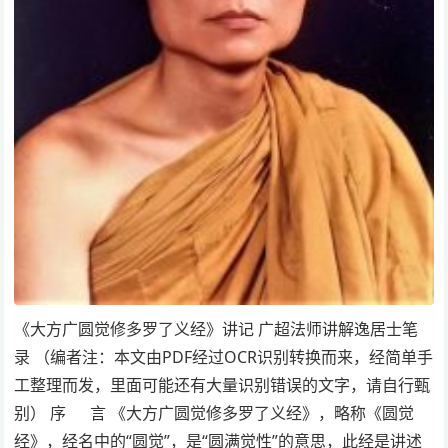
《大方广圆觉修多罗了义经》讲记 广超法师讲解逸居士笔
录 （编者注：本文由PDF经过OCR识别转换而来，经简单手
工整理而发，里面可能还有大量识别错误的文字，请自行甄
别） 序 言 《大方广圆觉修多罗了义经》，略称《圆觉
经》，经名中的“圆觉”，是“圆满觉性”的意思，此经是讲述