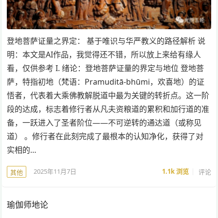
登地菩萨证量之界定： 基于唯识与华严教义的路径解析 说
明：本文是AI作品，我觉得还不错，所以放上来给有缘人
看，仅供参考 I. 绪论：登地菩萨证量的界定与地位 登地菩
萨，特指初地（梵语：Pramuditā-bhūmi，欢喜地）的证
悟者，代表着大乘佛教解脱道中最为关键的转折点。这一阶
段的达成，标志着修行者从凡夫资粮道的累积和加行道的准
备，一跃进入了圣者阶位——不可逆转的通达道（或称见
道） 。修行者在此刻完成了最根本的认知净化，获得了对
实相的…
2025年11月7日
1.1k
浏览
评论
其他
瑜伽师地论