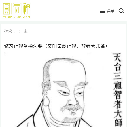
跳
到
菜单
主
要
标签：
证果
内
容
修习止观坐禅法要（又叫童蒙止观，智者大师著）