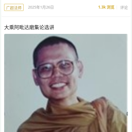
2025年1月26日
1.3k
浏览
评论
广超法师
大乘阿毗达磨集论选讲