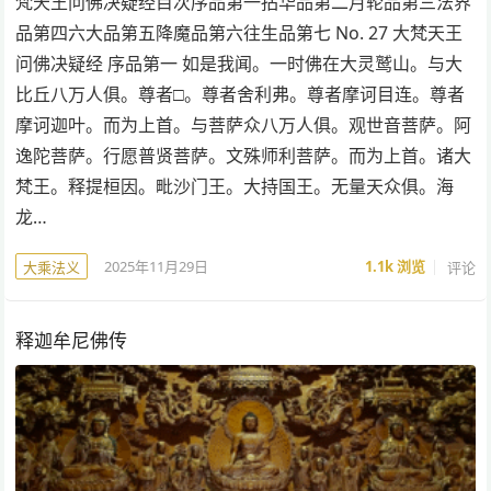
梵天王问佛决疑经目次序品第一拈华品第二月轮品第三法界
品第四六大品第五降魔品第六往生品第七 No. 27 大梵天王
问佛决疑经 序品第一 如是我闻。一时佛在大灵鹫山。与大
比丘八万人俱。尊者□。尊者舍利弗。尊者摩诃目连。尊者
摩诃迦叶。而为上首。与菩萨众八万人俱。观世音菩萨。阿
逸陀菩萨。行愿普贤菩萨。文殊师利菩萨。而为上首。诸大
梵王。释提桓因。毗沙门王。大持国王。无量天众俱。海
龙…
2025年11月29日
1.1k
浏览
评论
大乘法义
释迦牟尼佛传