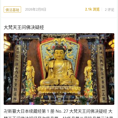
2026年2月8日
2.1k
浏览
2 评论
佛法基础
大梵天王问佛决疑经
卍新纂大日本续藏经第 1 册 No. 27 大梵天王问佛决疑经 大