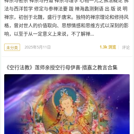
禅宗与密宗 禅宗与丹道 禅宗与理学 心物一元之佛法概论 佛
法与西洋哲学 修定与参禅法要 跋 禅海蠡测剩语 出 版 说 明
禅宗，初创于北魏，盛行于唐宋。独特的禅宗理论和修持风
格，曾对世人的价值取向、思想情感和思维方式以深刻的影
响，以至于从一定意义上来说，不了解禅…
2025年5月11日
1.3k
浏览
评论
未分类
《空行法教》莲师亲授空行母伊喜·措嘉之教言合集