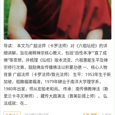
导读： 本文为广超法师（卡罗法师）对《六祖坛经》的详
细讲解，旨在阐释禅宗核心教义，包括“自性本净”“直了成
佛”等思想，并梳理《坛经》版本流变、六祖惠能生平及禅
宗修行次第，鼓励佛友传播佛法以积累功德 一、核心人物
背景 广超法师（卡罗法师/致光法师） 生平：1953年生于新
加坡，祖籍福建福清，1979年肄业于南洋大学理学系，
1980年出家，师从宏船老和尚。 传承：南传佛教禅法（斯
里兰卡寻灭禅师）、藏传大圆满法（晋美彭措上师）。 弘
法成就：在…
2024年12月16日
3.7k
浏览
1 评论