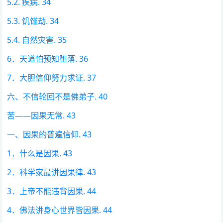
5.2. 疾病. 34
5.3. 饥馑劫. 34
5.4. 自然灾害. 35
6．天道怕预知堕落. 36
7．大胆信仰努力求证. 37
六、不信轮回不是佛弟子. 40
苦——因果无常. 43
一、因果的普遍信仰. 43
1．什么是因果. 43
2．科学家最讲因果律. 43
3．上帝不能违背因果. 44
4．佛法讲身心世界皆因果. 44