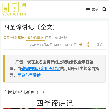
跳
到
菜单
主
要
四圣谛讲记（全文）
内
容
四圣谛讲记
作者：
光彻五轮
首页
>
佛法基础
>
2024年11月23日
12:57
1.5k
浏览
评论
广告：现在报名圆觉禅线上视频会议全年打坐
课，由
修完四禅八定和灭尽定
的月印千江老师亲自指
导，
早参与早受益
广超法师丛书系列（一）
四圣谛讲记