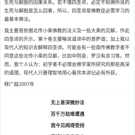
生死与解脱的因果关系。若不懂四圣谛，必定不知佛所说的
生死与解脱是怎么回事，所以，四圣谛是佛教徒必需学习的
最基本佛法。
我主要是依据北传小乘佛教的法义及一些大乘的见解，作此
四圣谛的开示，第十卷主要略说道谛中的菩萨道；加上我以
现代人的知识去解释四圣谛。可能会有一些南传佛教学者不
同意这些北传小乘的见解，比如中阴身、罗汉有余习等。然
而，我个人认为：初学者不必理会佛学家所研究的那些高深
的道理，现代人只要理智地用心看完本讲记必有所获。
释广超2007年
无上甚深微妙法
百千万劫难遭遇
我今见闻得受持