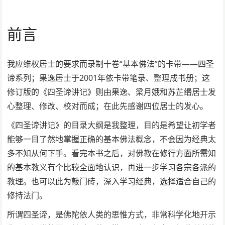
前言
我应维权居士的要求而录制十卷“基本佛法”的卡带——四圣
谛系列；果逸居士于2001年依卡带笔录、整理成书册；这
修订版的《四圣谛讲记》则由果逸、梁月娥和苏芷缗居士发
心整理、修改、校对而成；在此先感谢四位居士的发心。
《四圣谛讲记》的目录大纲是我整理，目的是希望让初学者
能够一目了然地掌握正确的基本佛法概念，不会因为经典太
多不知从何下手。看完本书之后，对佛教在修行方面所需知
的基本教义有个比较全面地认识，再进一步学习各宗各派的
教理。也可以此为敲门砖，深入学习经典，选择适合自己的
修持法门。
所谓四圣谛，是佛陀依人类的思惟方式，非常科学化地开示