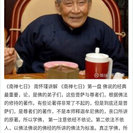
《南禅七日》 南怀瑾讲解 《南禅七日》第一盘 佛说的经典
最重要，论，是佛的弟子们，这些菩萨与尊者们，根据佛法
的修持的著作。有些论著得非常了不起的，但是到底还是菩
萨们，是尊者们的著作，不是本师释迦牟尼佛的，亲口所讲
的原著。所以学佛， 第一注意依经不依论。第二依法不依
人，以佛法佛说的佛经的所讲的佛法为标准。真正学佛，所