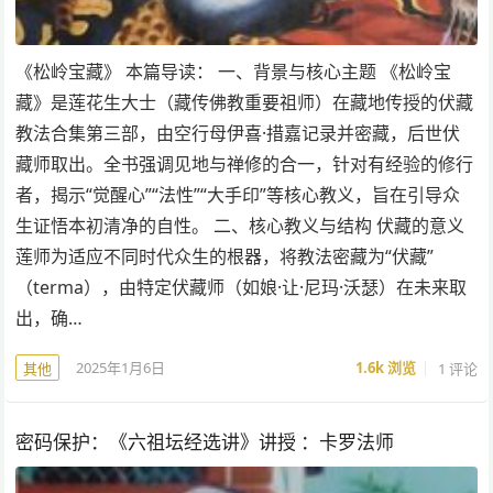
《松岭宝藏》 本篇导读： 一、背景与核心主题 《松岭宝
藏》是莲花生大士（藏传佛教重要祖师）在藏地传授的伏藏
教法合集第三部，由空行母伊喜·措嘉记录并密藏，后世伏
藏师取出。全书强调见地与禅修的合一，针对有经验的修行
者，揭示“觉醒心”“法性”“大手印”等核心教义，旨在引导众
生证悟本初清净的自性。 二、核心教义与结构 伏藏的意义
莲师为适应不同时代众生的根器，将教法密藏为“伏藏”
（terma），由特定伏藏师（如娘·让·尼玛·沃瑟）在未来取
出，确…
2025年1月6日
1.6k
浏览
1 评论
其他
密码保护：《六祖坛经选讲》讲授 ：卡罗法师