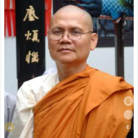
🤖
🎨
🧘
🌓