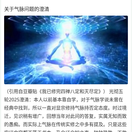
关于气脉问题的澄清
（引用自豆瓣贴《我已修完四禅八定和灭尽定》） 光彻五
轮2025澄清：本人以前基本靠自学，对于气脉学说未曾在
经典中找到，所以一直对显宗修持气脉持否定态度。时过境
迁，见识稍有增广，回想当年对此问的答复，实属无知而致
的愚痴。而实际上气脉在传统实修之中多有提及。只是这些