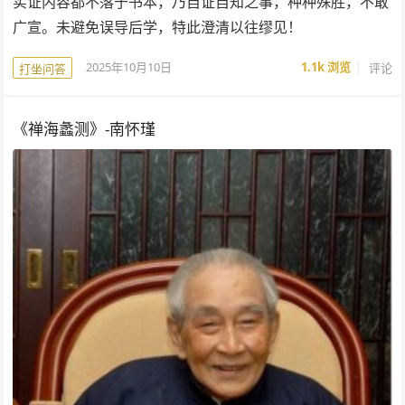
实证内容都不落于书本，乃自证自知之事，种种殊胜，不敢
广宣。未避免误导后学，特此澄清以往缪见！
2025年10月10日
1.1k
浏览
评论
打坐问答
《禅海蠡测》-南怀瑾