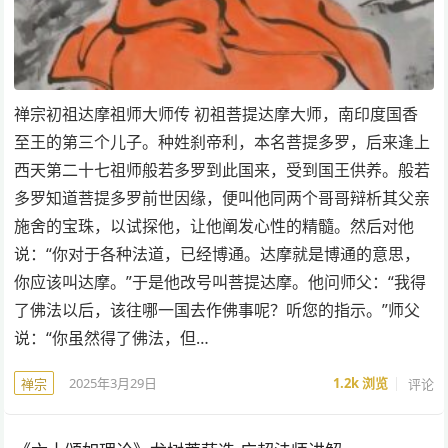
禅宗初祖达摩祖师大师传 初祖菩提达摩大师，南印度国香
至王的第三个儿子。种姓刹帝利，本名菩提多罗，后来逢上
西天第二十七祖师般若多罗到此国来，受到国王供养。般若
多罗知道菩提多罗前世因缘，便叫他同两个哥哥辩析其父亲
施舍的宝珠，以试探他，让他阐发心性的精髓。然后对他
说：“你对于各种法道，已经博通。达摩就是博通的意思，
你应该叫达摩。”于是他改号叫菩提达摩。他问师父：“我得
了佛法以后，该往哪一国去作佛事呢？听您的指示。”师父
说：“你虽然得了佛法，但…
2025年3月29日
1.2k
浏览
评论
禅宗