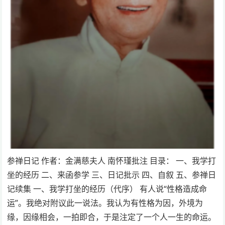
参禅日记 作者：金满慈夫人 南怀瑾批注 目录： 一、我学打
坐的经历 二、来函参学 三、日记批示 四、自叙 五、参禅日
记续集 一、我学打坐的经历（代序） 有人说“性格造成命
运”。我绝对附议此一说法。我认为有性格为因，外境为
缘，因缘相会，一拍即合，于是注定了一个人一生的命运。