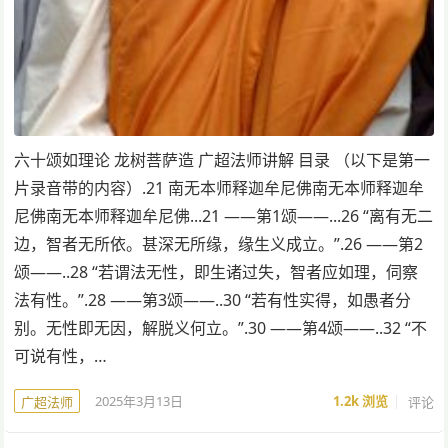
六十颂如理论 龙树菩萨造 广超法师讲解 目录 （以下是第一
片录音带的内容）.21 南无本师释迦牟尼佛南无本师释迦牟
尼佛南无本师释迦牟尼佛...21 ——第1颂——...26 “离有无二
边，智者无所依。甚深无所缘，缘生义成立。”.26 ——第2
颂——..28 “若谓法无性，即生诸过失，智者应如理，伺察
法有性。”.28 ——第3颂——..30 “若有性实得，如愚者分
别。无性即无因，解脱义何立。”.30 ——第4颂——..32 “不
可说有性，…
2025年3月13日
1.2k
浏览
评论
广超法师