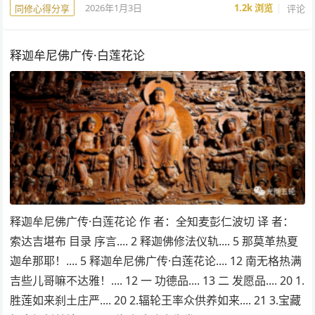
2026年1月3日
1.2k
浏览
评论
同修心得分享
释迦牟尼佛广传·白莲花论
释迦牟尼佛广传·白莲花论 作 者：全知麦彭仁波切 译 者：
索达吉堪布 目录 序言.... 2 释迦佛修法仪轨.... 5 那莫革热夏
迦牟那耶！.... 5 释迦牟尼佛广传·白莲花论.... 12 南无格热满
吉些儿哥嘛不达雅！.... 12 一 功德品.... 13 二 发愿品.... 20 1.
胜莲如来刹土庄严.... 20 2.辐轮王率众供养如来.... 21 3.宝藏