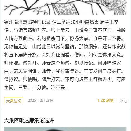
镇州临济慧照禅师语录 住三圣嗣法小师惠然集 府主王常
侍。与诸官请师升座。师上堂云。山僧今日事不获巳。曲顺
人情方登此座。若约祖宗门下。称扬大事。直是开口不得。
无你措足处。山僧此日以常侍坚请。那隐纲宗。还有作家战
将直下展阵开旗。么对众证据看。僧问。如何是佛法大意。
师便喝。僧礼拜。师云这个师僧。却堪持论。问师唱谁家
曲。宗风嗣阿谁。师云。我在黄檗处。三度发问三度被打。
僧拟议。师便喝。随后打云。不可向虚空里钉橛去也。有座
主问。三乘十二分教。岂不是…
2025年2月28日
1.2k
浏览
评论
大乘法义
大乘阿毗达磨集论选讲