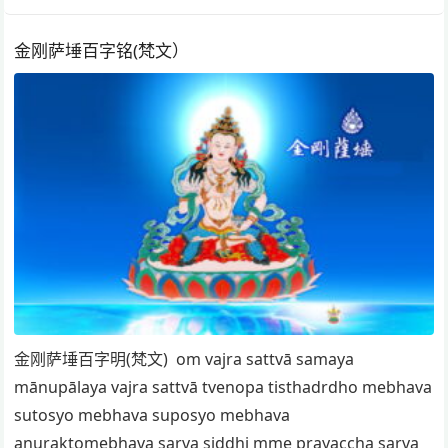
金刚萨埵百字铭(梵文）
金刚萨埵百字明(梵文) om vajra sattvā samaya
mānupālaya vajra sattvā tvenopa tisthadrdho mebhava
sutosyo mebhava suposyo mebhava
anuraktomebhava sarva siddhi mme prayaccha sarva