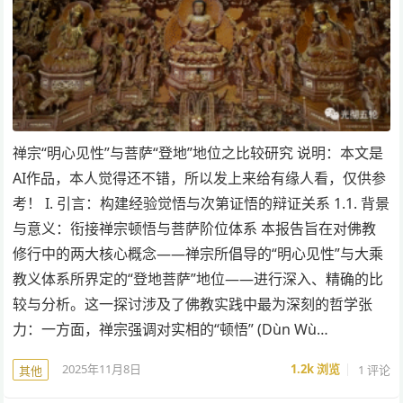
禅宗“明心见性”与菩萨“登地”地位之比较研究 说明：本文是
AI作品，本人觉得还不错，所以发上来给有缘人看，仅供参
考！ I. 引言：构建经验觉悟与次第证悟的辩证关系 1.1. 背景
与意义：衔接禅宗顿悟与菩萨阶位体系 本报告旨在对佛教
修行中的两大核心概念——禅宗所倡导的“明心见性”与大乘
教义体系所界定的“登地菩萨”地位——进行深入、精确的比
较与分析。这一探讨涉及了佛教实践中最为深刻的哲学张
力：一方面，禅宗强调对实相的“顿悟” (Dùn Wù…
2025年11月8日
1.2k
浏览
1 评论
其他