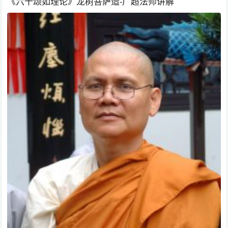
《六十颂如理论》龙树菩萨造-广超法师讲解