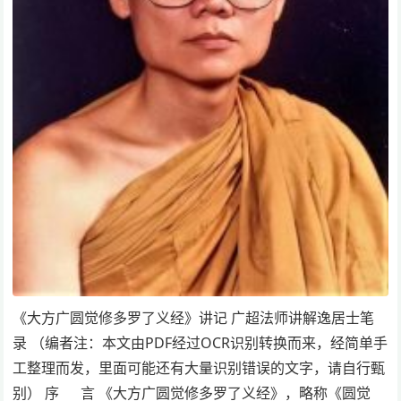
《大方广圆觉修多罗了义经》讲记 广超法师讲解逸居士笔
录 （编者注：本文由PDF经过OCR识别转换而来，经简单手
工整理而发，里面可能还有大量识别错误的文字，请自行甄
别） 序 言 《大方广圆觉修多罗了义经》，略称《圆觉