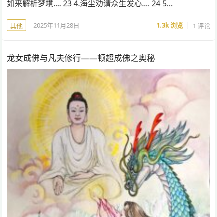
如来解析梦境.... 23 4.海尘劝请众生发心.... 24 5…
2025年11月28日
1.3k
浏览
1 评论
其他
龙女成佛与凡夫修行——顿超成佛之奥秘