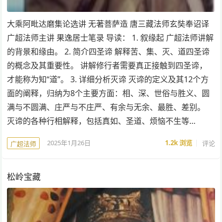
大乘阿毗达磨集论选讲 无著菩萨造 唐三藏法师玄奘奉诏译
广超法师主讲 果逸居士笔录 导读： 1. 叙缘起 广超法师讲解
的背景和缘由。 2. 简介四圣谛 解释苦、集、灭、道四圣谛
的概念及其重要性。 讲解修行者需要真正接触到四圣谛，
才能称为知“道”。 3. 详细分析灭谛 灭谛的定义及其12个方
面的阐释，归纳为8个主要方面：相、深、世俗与胜义、圆
满与不圆满、庄严与不庄严、有余与无余、最胜、差别。
灭谛的各种行相解释，包括真如、圣道、烦恼不生等…
2025年1月26日
1.2k
浏览
评论
广超法师
松岭宝藏