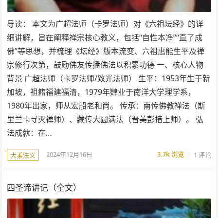
导读： 本文为广超法师（卡罗法师）对《六祖坛经》的详
细讲解，旨在阐释禅宗核心教义，包括“自性本净”“直了成
佛”等思想，并梳理《坛经》版本流变、六祖惠能生平及禅
宗修行次第，鼓励佛友传播佛法以积累功德 一、核心人物
背景 广超法师（卡罗法师/致光法师） 生平：1953年生于新
加坡，祖籍福建福清，1979年肄业于南洋大学理学系，
1980年出家，师从宏船老和尚。 传承：南传佛教禅法（斯
里兰卡寻灭禅师）、藏传大圆满法（晋美彭措上师）。 弘
法成就：在…
2024年12月16日
3.7k
浏览
1 评论
大乘法义
四圣谛讲记（全文）