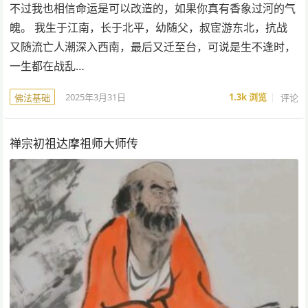
不过我也相信命运是可以改造的，如果你真有香象过河的气
魄。 我生于江南，长于北平，幼随父，叔宦游东北，抗战
又随流亡人潮深入西南，最后又迁至台，可说是生不逢时，
一生都在战乱…
2025年3月31日
1.3k
浏览
评论
佛法基础
禅宗初祖达摩祖师大师传