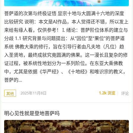
菩萨道的次第与终极证悟 显宗十地与大圆满十六地的深度
比较研究 说明：本文是AI作品，本人觉得还不错，所以发上
来给有缘人看，仅供参考！ I. 绪论：菩萨阶位体系的建立与
分歧 1.1 研究背景与问题提出：从“因位”至“果位”的菩萨道
系统 佛教大乘的修行，旨在引导行者由凡夫地（凡位）趋
入圣贤地，最终成就究竟圆满的佛果。这一漫长且复杂的修
证过程，被系统性地划分为一系列阶位。在东亚大乘佛教
中，尤其是依据《华严经》、《十地经》和唯识宗的教义，
菩萨的…
2025年11月8日
1.2k
浏览
评论
其他
明心见性就是登地菩萨吗