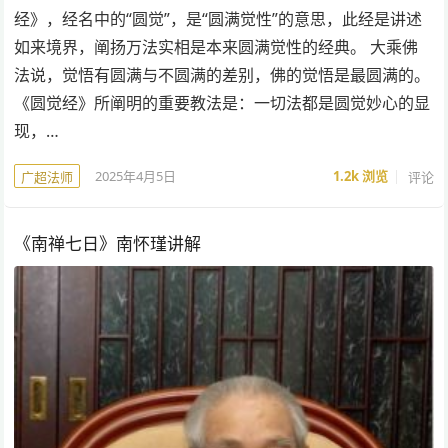
经》，经名中的“圆觉”，是“圆满觉性”的意思，此经是讲述
如来境界，阐扬万法实相是本来圆满觉性的经典。 大乘佛
法说，觉悟有圆满与不圆满的差别，佛的觉悟是最圆满的。
《圆觉经》所阐明的重要教法是：一切法都是圆觉妙心的显
现，…
2025年4月5日
1.2k
浏览
评论
广超法师
《南禅七日》南怀瑾讲解