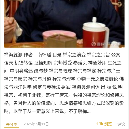
禅海蠡测 作者：南怀瑾 目录 禅宗之演变 禅宗之宗旨 公案
语录 机锋转语 证悟知解 宗师授受 参话头 神通妙用 生死之
间 中阴身略述 醒与梦 禅宗与教理 禅宗与禅定 禅宗与净土
禅宗与密宗 禅宗与丹道 禅宗与理学 心物一元之佛法概论 佛
法与西洋哲学 修定与参禅法要 跋 禅海蠡测剩语 出 版 说 明
禅宗，初创于北魏，盛行于唐宋。独特的禅宗理论和修持风
格，曾对世人的价值取向、思想情感和思维方式以深刻的影
响，以至于从一定意义上来说，不了解禅…
2025年5月11日
1.3k
浏览
评论
未分类