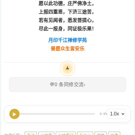
愿以此功德，庄严佛净土，
上报四重恩，下济三途苦，
若有见闻者，悉发菩提心，
尽此一报身，同证极乐果！
月印千江禅修学苑
普愿众生皆安乐
🧘
💬
0
条同修交流
›
▶
0.0%