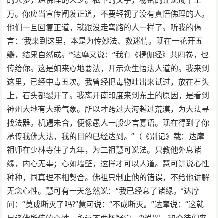
万。你应当宣传阐发正道，不要轻视了没有真悟佛理的人。
他们一旦回复正道，就跟没走弯路的人一样了。听我的偈
言：‘我来到这里，本是为传妙法、救迷情。现在一花开五
瓣，结果自然成。’”达摩又说：“我有《楞伽经》共四卷，也
传给你。这是如来心地要法，开示众生悟法人道的。我来到
这里，已经中毒五次。我曾经把毒物吐出来试过，放在石头
上，石头都裂开了。我离开南印度来到东土的原因，是看到
神州大地有大乘气象。所以才跨过大海越过荒漠，为大法寻
找法器。机遇未合，便像愚人一般少言寡语。现在得到了你
承传我佛大法，我的目的已经达到。”（《别记》载：达摩
祖师在少林寺住了九年，为二祖慧可说法。只教他外息诸
缘，内心无事；心如墙壁，这样才可以人道。慧可讲说心性
种种，同真理不相契合。佛祖只制止他的错误，不给他讲解
无念心性。慧可有一天忽然说：“我已经息了诸缘。”达摩
问：“莫成断灭了吗?”慧可说：“不成断灭。”达摩说：“这就
是诸佛所传的心性，永远不要怀疑它。”)说罢，和众徒们来