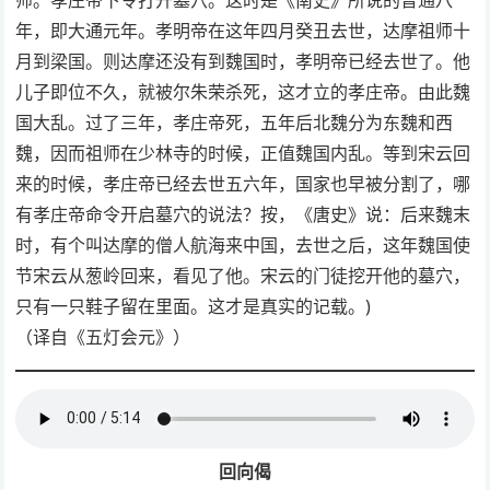
年，即大通元年。孝明帝在这年四月癸丑去世，达摩祖师十
月到梁国。则达摩还没有到魏国时，孝明帝已经去世了。他
儿子即位不久，就被尔朱荣杀死，这才立的孝庄帝。由此魏
国大乱。过了三年，孝庄帝死，五年后北魏分为东魏和西
魏，因而祖师在少林寺的时候，正值魏国内乱。等到宋云回
来的时候，孝庄帝已经去世五六年，国家也早被分割了，哪
有孝庄帝命令开启墓穴的说法？按，《唐史》说：后来魏末
时，有个叫达摩的僧人航海来中国，去世之后，这年魏国使
节宋云从葱岭回来，看见了他。宋云的门徒挖开他的墓穴，
只有一只鞋子留在里面。这才是真实的记载。)
（译自《五灯会元》）
回向偈