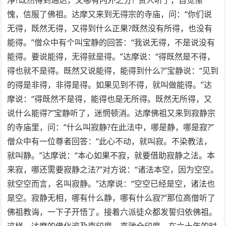
愧，信服了佛祖。达摩又来到无得宗的寺庙，问：“你们说
无得，既然无得，又得到什么正果?既然没有所得，也没有
能得。”僧众中有个叫宝静的回答：“我说无得，不是说没有
能得。要说能得，无得就是得。”达摩说：“得既然是不得，
得也就不是得。既然又说能得，能得到什么?”宝静说：“见到
的得是非得，非得是得。如果见到不得，就叫做能得。”达
摩说：“得既然不是得，能得也是无所得。既然无所得，又
说什么能得?”宝静听了，迷惘顿消。达摩佛祖又来到寂静宗
的寺庙里，问：“什么叫寂静?在此法中，哪是静，哪是寂?”
僧众中有一位尊者回答：“此心不动，就叫寂。不染教法，
就叫静。”达摩说：“本心如果不寂，就要借助寂静之法。本
来寂，哪还需要寂静之法?”对方说：“诸法本空，因为空空。
就空空而言，名叫寂静。”达摩说：“空空已经是空，诸法也
是空。寂静无相，哪有什么静，哪有什么寂?”那位高僧听了
佛祖教诲，一下子开悟了。接着六派徒众都发誓归依佛祖。
这样，达摩的佛化遍及南印度，声驰全印度，在六十年的时