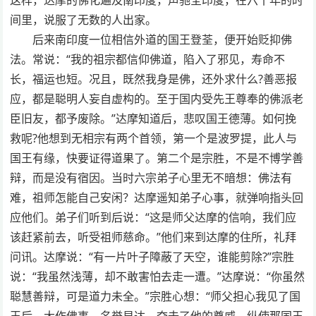
间里，说服了无数的人出家。
后来南印度一位相信外道的国王登荃，便开始贬抑佛
法。常说：“我的祖宗都信仰佛道，陷入了邪见，寿命不
长，福运也短。况且，既然我身是佛，还外求什么?善恶报
应，都是聪明人妄自虚构的。至于国内受先王尊奉的佛派老
臣旧友，都予废除。”达摩知道后，悲叹国王德薄。如何挽
救呢?他想到无相宗有两个首领，第一个是波罗提，此人与
国王有缘，快要证得道果了。第二个是宗胜，不是不博学善
辩，而是没有宿因。当时六宗弟子心里无不暗想：佛法有
难，祖师怎能自己安闲？达摩遥知弟子心事，就弹响指头回
应他们。弟子们听到后说：“这是师父达摩的信响，我们应
该赶紧前去，听受祖师慈命。”他们来到达摩的住所，礼拜
问讯。达摩说：“有一片叶子障蔽了天空，谁能剪除?”宗胜
说：“我虽然浅薄，却不敢害怕去走一遭。”达摩说：“你虽然
聪慧善辩，可是道力未全。”宗胜心想：“师父担心我见了国
王后，大作佛事，名誉显达，夺去了他的尊威。纵使那国王