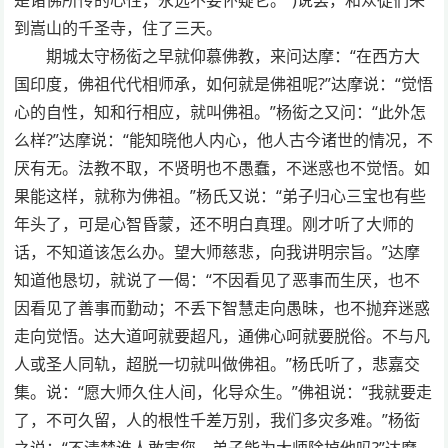
到嵩山的千圣寺，住了三天。
期城太守杨衒之早就仰慕佛教，来问达摩：“在西方大
国印度，佛祖代代相师承，如何就是佛祖呢?”达摩说：“觉悟
心的自性，知和行相应，就叫佛祖。”杨衒之又问：“此外怎
么样?”达摩说：“能知晓他人内心，他人古今诸世的情况，不
厌有无。法教不取，不贤明也不愚蠢，不迷惑也不觉悟。如
果能这样，就称为佛祖。”杨氏又说：“弟子归心三宝也有些
年头了，可是心智昏蒙，还不明白真理。刚才听了大师的
话，不知道该怎么办。望大师慈悲，向我讲明宗旨。”达摩
知道他恳切，就说了一偈：“不因看见了恶事而生厌，也不
因看见了善事而勤动；不丢下智慧走向愚昧，也不抛弃迷惑
走向觉悟。达大道呵就要超凡，通佛心呵就要脱俗。不与凡
人或圣人同轨，超脱一切就叫做佛祖。”杨氏听了，悲嘉交
集。说：“愿大师久住人间，化导众生。”佛祖说：“我就要走
了，不可久留，人的根性千差万别，我们多灾多难。”杨衒
之说：“不清楚谁人敢害您，弟子能为大师除掉他吗?”达摩