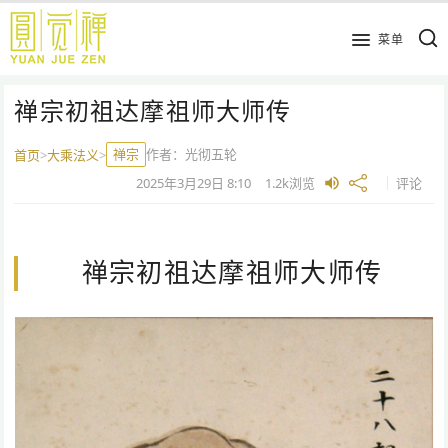
跳
到
菜单
主
要
禅宗初祖达摩祖师大师传
内
容
禅宗
作者：
光彻五轮
首页
>
大乘法义
>
2025年3月29日
8:10
1.2k
浏览
评论
禅宗初祖达摩祖师大师传