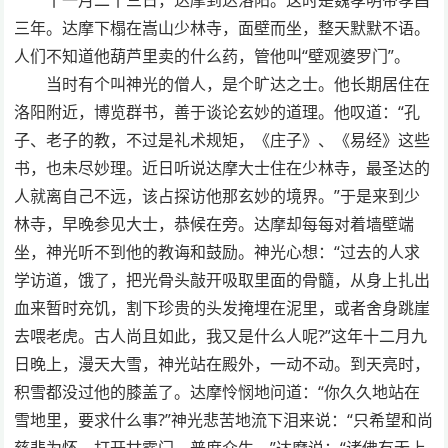
三年。达摩下榻在嵩山少林寺，面壁而坐，整天默默不语。
人们不知道他葫芦里卖的什么药，管他叫“壁观婆罗门”。
当时有个叫神光的僧人，是个旷达之士。他长期居住在
洛阳附近，博览群书，善于谈论玄妙的道理。他叹道：“孔
子、老子的教，不过是礼术规矩，《庄子》、《易经》这些
书，也未尽妙理。近日听说达摩大士住在少林寺，最圣达的
人就离自己不远，该占探访他那玄妙的境界。”于是来到少
林寺，早晚参见大士，恭候在旁。达摩却每每对着墙壁端
坐，神光听不到他的教诲和鼓励。神光心想：“过去的人求
学访道，饿了，把光骨头敲开吸取里面的骨髓，从身上扎出
血来暂时充饥，割下珍贵的头发掩埋在泥里，或者舍身跳崖
去喂老虎。古人尚且如此，我又是什么人呢?”这年十二月九
日晚上，漫天大雪，神光站在殿外，一动不动。到天亮时，
积雪都没过他的膝盖了。达摩怜悯地问道：“你久久地站在
雪地里，要求什么事?”神光悲苦地流下泪来说：“只希望和尚
慈悲为怀，打开甘露门，普度众生。”达摩说：“诸佛有无上