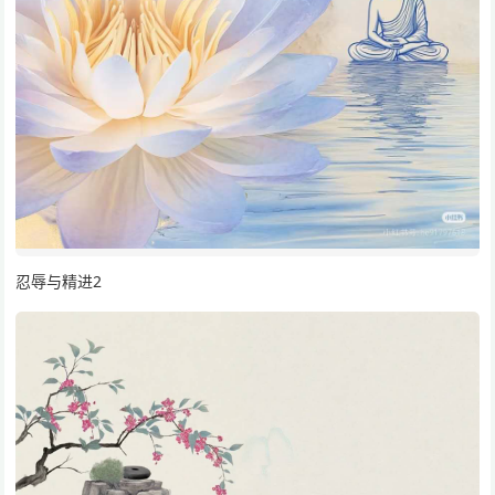
忍辱与精进2