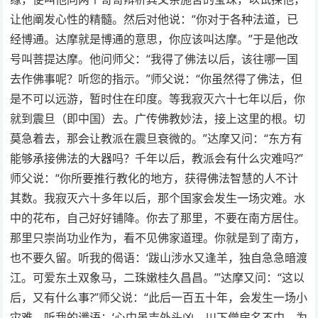
让他阐发心性的精髓。然后对他说：“你对于各种法道，已
经博通。达摩就是博通的意思，你应该叫达摩。”于是他改
号叫菩提达摩。他问师父：“我得了佛法以后，该往哪一国
去作佛事呢？听您的指示。”师父说：“你虽然得了佛法，但
是不可以远游，暂时住在印度。等我寂灭六十七年以后，你
就到震旦（即中国）去。广传佛教妙法，接上这里的根。切
莫急着去，那会让教派在震旦衰微的。”达摩又问：“东方有
能够承接佛法的大器吗？千年以后，教派会有什么灾难吗?”
师父说：“你所要推行教化的地方，获得佛法智慧的人不计
其数。我寂灭六十多年以后，那个国家会发生一场灾难。水
中的花布，自己好好铺降。你去了那里，不要在南方居住。
那里只崇尚功业作为，看不见佛家道理。你就是到了南方，
也不要久留。听我的偈语：‘跋山涉水又逢羊，独自急急暗渡
江。可爱东土双象马，二珠嫩桂久昌昌。’”达摩又问：“这以
后，又有什么事?”师父说：“此后一百五十年，会发生一场小
灾难。听我的谶语：‘心中虽吉外头凶，川下僧房名不中。为