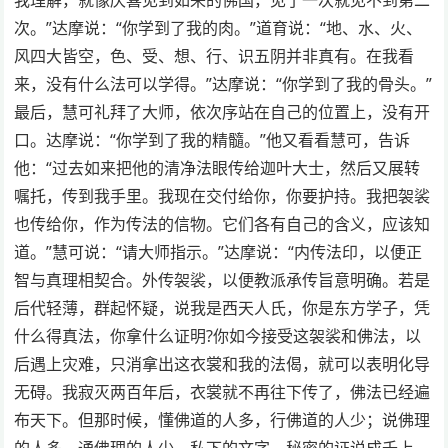
次。”达摩说：“你学到了我的肉。”道育说：“地、水、火、
风四大皆空，色、受、想、行、识五阴并非真有。在我看
来，没有什么法可以学得。”达摩说：“你学到了我的骨头。”
最后，慧可礼拜了大师，依次序站在自己的位置上，没有开
口。达摩说：“你学到了我的精髓。”他又看看慧可，告诉
他：“过去如来把他的清净法眼传给迦叶大士，然后又展转
嘱托，传到我手里。我现在交付给你，你要护持。我把袈裟
也传给你，作为传法的信物。它们各有自己的含义，应该知
道。”慧可说：“请大师指示。”达摩说：“内传法印，以便正
智与真理相契合。外传袈裟，以便教派承传旨意明确。若是
后代轻薄，群起怀疑，说我是西天人氏，你是东方学子，凭
什么得真法，你拿什么证明?你如今接受这袈裟和佛法，以
后遇上灾难，只消拿出这衣裳和我的法偈，就可以表明化导
无碍。我寂灭两百年后，衣裳就不再往下传了，佛法已经遍
布天下。但那时候，懂佛道的人多，行佛道的人少；说佛理
的人多，通佛理的人少。私下的文字，秘密的证说成千上