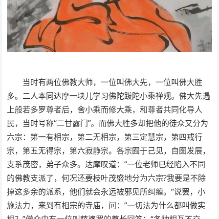
当时有两位佛教大师，一位叫佛大先，一位叫佛大胜
多。二人本同达摩一块儿学习佛陀跋陀小乘禅观。佛大先遇
上般若多罗尊者后，舍小乘而修大乘，和尊者共同化导人
民，当时号称“二甘露门”。而佛大胜多却把他的徒众又分为
六宗：第一有相宗，第二无相宗，第三定慧宗，第四戒行
宗，第五无得宗，第六寂静宗。各宗囿于己见，自图发展，
支系茂密，弟子众多。达摩叹道：“一位老师已经陷入不同
的佛教支派了，何况还要枝叶茂盛地分为六宗?我要是不除
掉这多余的派系，他们就会永远被邪见所纠缠。”说罢，小
施法力，来到有相宗的寺庙，问：“一切法为什么都叫做实
相？”僧众中有一位叫萨婆罗的尊长回答：“各种相互不交