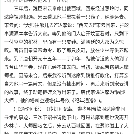
三年后，魏臣宋云奉命出使西域，回来经过葱岭时，同
达摩祖师相遇。宋云看见他手里提着一只鞋子，翩翩远去。
宋云问：“大师往哪儿去?”达摩说：“西天去!”宋云回来，把这
事源源本本告诉大家。等到他的门人启开坟墓看时，只剩下
一付空空的棺材，里面有一只皮鞋。满朝廷的人都为之惊
叹。官员们奉皇帝命令，取了那只皮鞋，放在少林寺供养起
来。到了唐朝开元十五年——丁卯年，鞋被信道的人偷到了
五台山华严寺，现在已经不知去向。当初，梁武帝遇到达摩
师祖，因缘未合。后来武帝听到达摩到魏推行教化，打算亲
自为他写一篇碑文，但是没有抽出时间。再后来听到宋云讲
的故事，终于动笔把碑文写出来了。唐代宗谥达摩为“圆觉
大师”。他的塔叫空观塔(年号依《纪年通谱》)。
(《通论》说：《传灯》记载，魏孝明帝钦服达摩非同
寻常的事迹，三次下诏书请他下山，可是达摩到底也没离开
少林寺。大师圆寂之后，宋云从西域回国，在葱岭碰上了大
师。孝庄帝下令打开墓穴。这时是《南史》所说的普通八