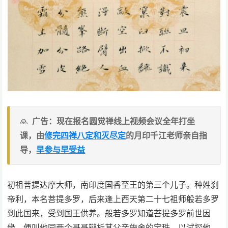
广告：现在报名圆觉禅线上视频会议全年打坐
课，由
修完四禅八定和灭尽定
的月印千江老师亲自指
导，
早参与早受益
初祖菩提达摩大师，南印度国香至王的第三个儿子。种姓刹
帝利，本名菩提多罗，后来逢上西天第二十七祖师般若多罗
到此国来，受到国王供养。般若多罗知道菩提多罗前世因
缘，便叫他同两个哥哥辩析其父亲施舍的宝珠，以试探他，