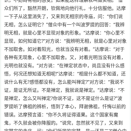
众们所了，豁然开朗，钦佩地向他行礼，十分信服他。达摩
一下子从这里消失了，又来到无相宗的寺庙，问：“你们说
无相，怎么证明它？”僧众中有一个叫波罗提的回答：“我辨
明无相，就是心里不显现对象的形象。”达摩说：“你心里不
显现，如何知道它?”对方说：“我辨明无相，就是心里对对象
不加取舍。如对着阳光，也就当没有对着。”达摩说：“对于
各种有无现象，心里不加取舍。又，对着光明当没有对着，
光明也就没有。”对方说：“在禅定状态中，尚且没有什么感
悟，何况还想知道无相呢!”达摩说：“相是什么都不知道，还
说什么有无?感悟都没有，怎么能叫禅定?”对方说：“我说不
证，是证无所证。不是禅定，我就说是禅定。”达摩说：“不
是禅定，怎么又叫禅定?你说不证，这不是证什么是证?”波
罗提听了佛祖的辨析，悟到了本心，拜谢佛祖，忏悔以前的
错误。达摩预言道：“你不久将证得道果。这个国家有魔
鬼，不久就会被你降服的。”说完，忽然就不见了，又来到
定慧宗的寺庙，问：“你们所学的定慧，是一还是二?”僧众中