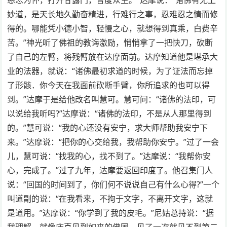
妙道，是天长地久勤奋精进，行难行之事，忍难忍之情而修
得的。哪能凭小德小智，轻慢之心，就想得到真乘，白费辛
苦。”神光听了佛祖的教诲激励，悄悄拿了一把快刀，砍断
了自己的左臂，将残臂放在达摩面前。达摩知道他是堪承大
业的法器，就说：“诸佛最初求道的时候，为了证法而忘掉
了形骸．你今天在我面前砍断手臂，你所追求的也可以得
到。”达摩于是给他改名叫慧可。慧可问：“诸佛的法印，可
以说给我听吗?”达摩说：“诸佛的法印，不是从人那里得到
的。”慧可说：“我的心还没有安宁，求大师帮助我安宁下
来。”达摩说：“把你的心交给我，我帮助你安宁。”过了一会
儿，慧可说：“找我的心，找不到了。”达摩说：“我帮你安
心，完成了。”过了九年，达摩要返回印度了。他召集门人
说：“回国的时间到了，你们何不说说自己有什么心得?”一个
叫道副的说：“在我看来，不拘于文字，不离开文字，这就
是道用。”达摩说：“你学到了我的皮毛。”尼姑总持说：“据
我理解，就像庆喜见到如来的佛国，见了一次就见不到第二