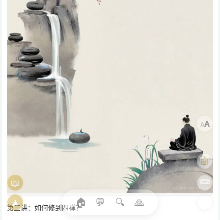
A
A
🤖
📖
🎨
🏠
💬
🔍
🙏
🧘
🌓
第三讲：如何修到四禅？