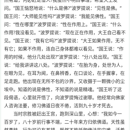
问。”国王恼怒地说：“什么是佛?”波罗提说：“见性是佛。”
国王问：“大师能见性吗?”波罗提说：“我能见佛性。”国王
问：“性在哪里?”波罗提说：“性在作用上。”国王说：“什么
作用?我没看见。”波罗提说：“现在正在作用，大王自己看不
见。”国王说：“我有它吗?”波罗提说：“大王如果作用，无不
有它；如果不作用，连自己身体都难以看见。”国王说：“作
用的时候，他分几处出现?”波罗提说：“分八处出现。”国王
说：“给我讲讲这八处。”波罗提说：“在胎为身，处世为人，
在眼为见，在耳为闻，在鼻辨香，在口谈论，在手握拿，在
足走跑。他出现在无所不包的沙界，又收摄于一颗微小的尘
埃中。知道的说是佛性，不知道的说是精魂。”国王听了这
段偈语，心里就开悟了，向波罗提悔过谢罪。他经常向佛家
人咨询法要，修习佛道日夜不倦，活到九十岁才死去。
当时宗胜被赶出王宫，跑到深山里，心想：“我如今一
百岁了，八十岁前行事不端，二十年来方归依佛道。天性虽
然愚昧，行为可没有差错。既然不能抵御佛法的灾难，活着