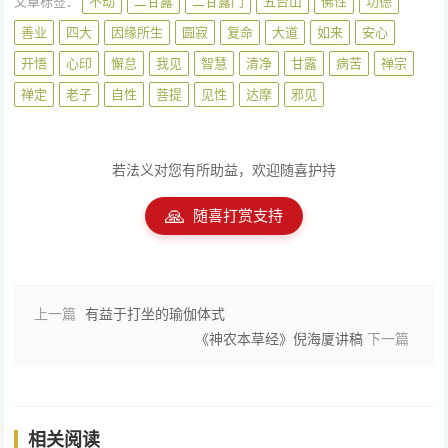
文章标签：
不动
二甘露
二甘露门
五台山
佛性
功德
善业
四大
因缘所生
圆寂
复命
大道
如来
安心
开悟
心印
懈怠
我见
智慧
清净
甘露
病苦
禅宗
禅定
老子
自性
菩提
见性
达摩
邪见
若法义对您有所助益，欢迎随喜护持
🙏
随喜打赏支持
上一篇
有益于打坐的瑜伽体式
《神农本草经》倪海厦讲稿
下一篇
相关阅读