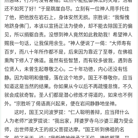
还不如死了好！”于是跳崖自尽。立刻有一位神人用手托住
了他，把他放在岩石上，身体安然无损。宗胜说：“我惭愧
地跻身佛门，本该以宣扬正法为使命，却不能去除国王的偏
见，所以捐躯自责。没想到神人竟然如此救助我！希望神人
赐我一句话，让我保用余生。”神人便说了一偈：“大师寿有
百岁，而八十年所作都不是，后来因为靠近了至尊，在佛祖
熏陶下修人了佛道。虽然有些智慧，而有较多彼我，遇到各
位贤人，未曾生起尊敬之心。二十年功德，内心还没有恬
静。因为聪明和傲慢，落在这个地步。国王不尊敬你，应当
知道这是当然的结果。你如果从今以后不再疏慢怠惰，不久
就会成就奇智。圣人们都是潜心修炼才得道的，如来也不例
外。”宗胜听了偈语高兴起来，便在岩间静静地坐禅。
这时，国王又问波罗提：“仁人聪明善辩，应当拜什么
人为老师?”波罗提说：“我出家，拜婆罗寺乌沙婆三藏为受业
师，出世师是大王的叔父菩提达摩。”国王听到佛祖的名
字，惊了半天，说：“我惭愧地继承了王位，德性鄙薄，又