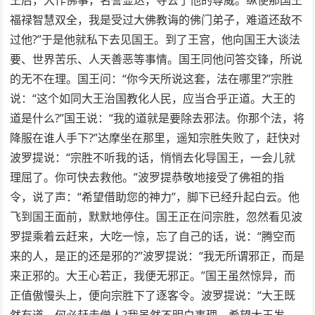
福禄智慧双全，我是受过大佛教诲的佛门弟子，难道还敌不
过他?”于是他就私下去见国王。到了王宫，他向国王大谈法
要、世界苦乐、人天善恶等事情。国王同他问答交锋，所说
的无不在理。国王问：“你今天所说这套，法在哪里?”宗胜
说：“这个如同大王治国教化人民，应当合乎正道。大王的
道是什么?”国王说：“我的道就是要除去邪法。你那个法，将
降服在谁人手下?”达摩坐在那里，遥知宗胜失败了，赶快对
波罗提说：“宗胜不听我的话，悄悄去化导国王，一会儿就
理屈了。你可快去救他。”波罗提恭敬地接受了佛祖的指
令，说了声：“希望借助您的神力”，脚下已经升起白云。他
飞到国王面前，默默地停住。国王正在问宗胜，忽然看见波
罗提乘着云赶来，大吃一惊，忘了自己的话，说：“腾空而
来的人，是正的还是邪的?”波罗提说：“我无所谓邪正，而是
来正邪的。大王心若正，我便无邪正。”国王虽然惊异，而
正值傲慢头上，便向宗胜下了逐客令。波罗提说：“大王既
然有道，何必赶走僧人?我虽然不明白事理，希望大王发