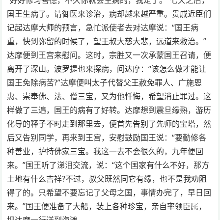
国王生病了。请御医来诊治，病却越来越严重。贵戚近臣们
记起达摩大师的预言，急忙派使者去对达摩说：“国王病
重，快到弥留的时候了，望王叔大慈大悲，远道来救治。”
达摩便到王宫来慰问。这时，宗胜又一次承蒙国王召请，便
离开了深山。波罗提也来探病，问达摩：“该怎么做才能让
国王免除病苦?”达摩便叫太子代替父王赦免罪人、广施恩
惠、崇奉佛、法、僧三宝，又为他忏悔，希望消止罪过。这
样做了三遍，国王的病有了好转。达摩想到震旦缘熟，游历
化导的释子不时走到那里去，便首先告别了先师的宝塔，然
后又告别同学，再来到王宫，安慰鼓励国王说：“要勤修各
种善业，护持佛家三宝。我这一去不会很久的，九年便回
来。”国王听了涕泪交流，说：“这个国家有什么不好，那方
土地有什么吉祥?不过，叔父既然同它有缘，也不是我劝阻
得了的。只希望不要忘记了父母之国，事情办完了，早日回
来。”国王便准备了大船，装上各种珍宝，亲自率领臣属，
把达摩一行送到海滩。