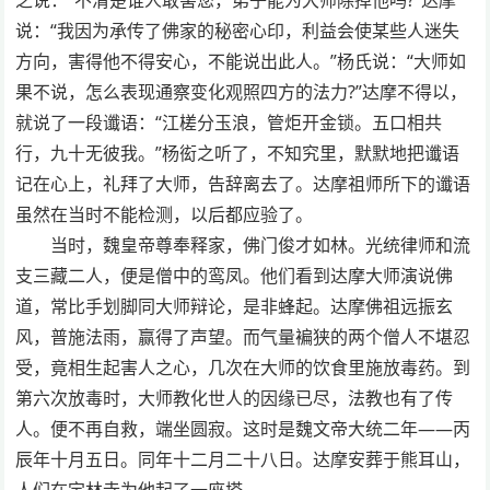
说：“我因为承传了佛家的秘密心印，利益会使某些人迷失
方向，害得他不得安心，不能说出此人。”杨氏说：“大师如
果不说，怎么表现通察变化观照四方的法力?”达摩不得以，
就说了一段谶语：“江槎分玉浪，管炬开金锁。五口相共
行，九十无彼我。”杨衒之听了，不知究里，默默地把谶语
记在心上，礼拜了大师，告辞离去了。达摩祖师所下的谶语
虽然在当时不能检测，以后都应验了。
当时，魏皇帝尊奉释家，佛门俊才如林。光统律师和流
支三藏二人，便是僧中的鸾凤。他们看到达摩大师演说佛
道，常比手划脚同大师辩论，是非蜂起。达摩佛祖远振玄
风，普施法雨，赢得了声望。而气量褊狭的两个僧人不堪忍
受，竟相生起害人之心，几次在大师的饮食里施放毒药。到
第六次放毒时，大师教化世人的因缘已尽，法教也有了传
人。便不再自救，端坐圆寂。这时是魏文帝大统二年——丙
辰年十月五日。同年十二月二十八日。达摩安葬于熊耳山，
人们在定林寺为他起了一座塔。