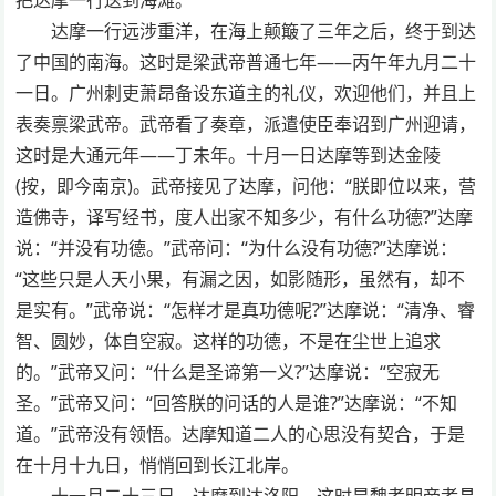
达摩一行远涉重洋，在海上颠簸了三年之后，终于到达
了中国的南海。这时是梁武帝普通七年——丙午年九月二十
一日。广州刺吏萧昂备设东道主的礼仪，欢迎他们，并且上
表奏禀梁武帝。武帝看了奏章，派遣使臣奉诏到广州迎请，
这时是大通元年——丁未年。十月一日达摩等到达金陵
(按，即今南京)。武帝接见了达摩，问他：“朕即位以来，营
造佛寺，译写经书，度人出家不知多少，有什么功德?”达摩
说：“并没有功德。”武帝问：“为什么没有功德?”达摩说：
“这些只是人天小果，有漏之因，如影随形，虽然有，却不
是实有。”武帝说：“怎样才是真功德呢?”达摩说：“清净、睿
智、圆妙，体自空寂。这样的功德，不是在尘世上追求
的。”武帝又问：“什么是圣谛第一义?”达摩说：“空寂无
圣。”武帝又问：“回答朕的问话的人是谁?”达摩说：“不知
道。”武帝没有领悟。达摩知道二人的心思没有契合，于是
在十月十九日，悄悄回到长江北岸。
十一月二十三日，达摩到达洛阳。这时是魏孝明帝孝昌