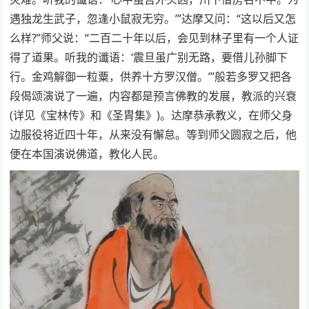
遇独龙生武子，忽逢小鼠寂无穷。’”达摩又问：“这以后又怎
么样?”师父说：“二百二十年以后，会见到林子里有一个人证
得了道果。听我的谶语：‘震旦虽广别无路，要借儿孙脚下
行。金鸡解御一粒粟，供养十方罗汉僧。’”般若多罗又把各
段偈颂演说了一遍，内容都是预言佛教的发展，教派的兴衰
(详见《宝林传》和《圣胄集》)。达摩恭承教义，在师父身
边服役将近四十年，从来没有懈怠。等到师父圆寂之后，他
便在本国演说佛道，教化人民。