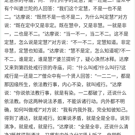
有个叫婆兰陀的人回答：“我们这个定慧，不是一也不是
二。”达摩说：“既然不是一也不是二，为什么叫定慧?”对方
说：“既在定中又是非定。既在慧中，又是非慧。一就是非
一，二也是不二。”达摩说：“当一不一，当二不二。这不是
定慧，怎么说是定慧?”对方说：“不一不二，定慧知道。非定
非慧，定慧也知道。”达摩说：“慧不是定，怎么知道呢?不一
不二，谁是定，谁是慧?”婆兰提听了，疑心涣然冰释。达摩
又来到第四处戒行宗的寺庙，问：“什么叫戒?什么叫行?这
戒行是一还是二?”僧众中有一个贤人回答：“一二二一，都是
那因缘所生，依法教行事，内心不染，就叫戒行。”达摩
说：“你说依法教行事，就是有染。一二都破了，还说什么
依法教。你这两种说法矛盾，不能诉诸行动。内外都不明
确，如何叫做戒?”对方说：“我有内我外我，完全知彼知己。
得到了通达，就是戒行。如果说矛盾，就是全是全非。说到
清净，就是戒，就是行。”达摩说：“全是全非，还说什么清
净?既然得到通达，又哪有内外之分?”贤人听了，自觉惭