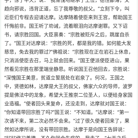
趋向邪说，违背正道，忘了我尊敬的叔父。”立刻下令，叫
近臣们专程去迎请达摩。达摩随着使臣来到王宫，帮助国王
忏悔前非。国王听了劝诫，流着眼泪向达摩谢罪。又下诏
书，请宗胜回国。大臣禀奏：“宗胜被贬斥之后，跳崖自杀
了。”国王对达摩说：“宗胜的死，都是我的错。如何能大发
慈悲，免去我的罪过?”佛祖说：“宗胜现在正在岩石上休息，
只消派使臣去召，马上就会回来。”国王便派使臣进山，果
然看见宗胜在那里端坐静思。听说国王召他回去，宗胜说：
“深愧国王美意，贫道立誓居处在岩泉了。何况，王国之
中，贤德如林，达摩是大王的叔父，佛家六众的导师，波罗
提是佛法中的龙象，希望大王推崇二位圣人，以便给身家国
业造福。”使者回头来复命，还没走到，达摩就对国王说：
“你知道带回宗胜了吗?”国王说：“不知道。”达摩说：“第一
次请不来，第二次必然不会来。”过了很久使者回来了，果
然如达摩所说，没有带回宗胜。达摩于是向国王告辞说：
“好好修习善德，不久你就会生病的，我走了。”七天之后，