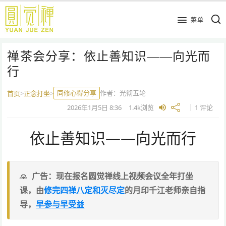
跳
到
菜单
主
要
禅茶会分享：依止善知识——向光而
内
容
行
同修心得分享
作者：
光彻五轮
首页
>
正念打坐
>
2026年1月5日
8:36
1.4k
浏览
1 评论
依止善知识——向光而行
广告：现在报名圆觉禅线上视频会议全年打坐
课，由
修完四禅八定和灭尽定
的月印千江老师亲自指
导，
早参与早受益