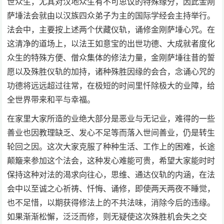
世众生，尤其对汉地众生有不可思议的特殊缘分，因此金刚
萨埵法会就由以汉族四众弟子为主的国际学经会主持举行。
法会中，主要按上述两个伏藏仪轨，诵修金刚萨埵心咒。在
这清净的道场上，以法王如意宝的出世功德、大成就者度化
众生的特殊方便、僧众集体的修法力量，金刚萨埵往昔的誓
愿以及殊胜仪轨的加持，诸种殊胜因缘的会合，念诵心咒的
功德将远远超过往常，在极短的时间里忏除极大的业障，给
全世界带来和平与幸福。
在家里大家所造的业绝大部分是恶业与无记业，难得的一些
善业也因教理缺乏、发心不足等而落入世间善业，仍是转生
轮回之因。这次大家克服了种种生活、工作上的困难，长途
颠簸来参加这个法会，这种发心难能可贵，希望大家能时时
保持这种对法的渴求向往心，思维、通达仪轨的内涵，在法
会中以至诚之心祈祷、忏悔、诵修，即使两天两夜不睡觉，
也不足惜，以期获得修法上的不共法味，消除今后的违缘。
如果渐渐松懈，泛泛而修，则无疑使这次殊胜机会失之交