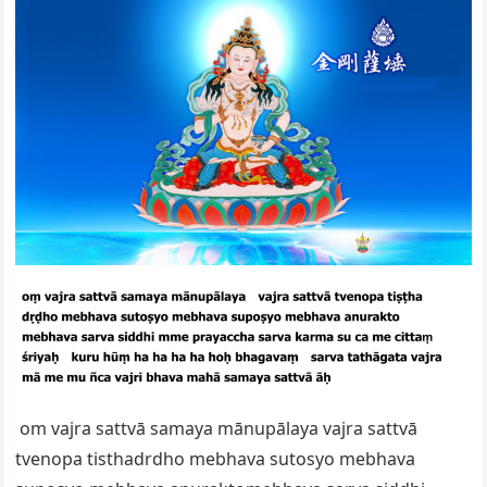
om vajra sattvā samaya mānupālaya vajra sattvā
tvenopa tisthadrdho mebhava sutosyo mebhava