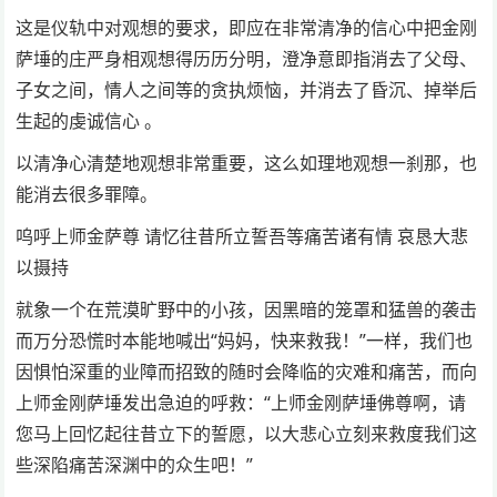
这是仪轨中对观想的要求，即应在非常清净的信心中把金刚
萨埵的庄严身相观想得历历分明，澄净意即指消去了父母、
子女之间，情人之间等的贪执烦恼，并消去了昏沉、掉举后
生起的虔诚信心 。
以清净心清楚地观想非常重要，这么如理地观想一刹那，也
能消去很多罪障。
呜呼上师金萨尊 请忆往昔所立誓吾等痛苦诸有情 哀恳大悲
以摄持
就象一个在荒漠旷野中的小孩，因黑暗的笼罩和猛兽的袭击
而万分恐慌时本能地喊出“妈妈，快来救我！”一样，我们也
因惧怕深重的业障而招致的随时会降临的灾难和痛苦，而向
上师金刚萨埵发出急迫的呼救：“上师金刚萨埵佛尊啊，请
您马上回忆起往昔立下的誓愿，以大悲心立刻来救度我们这
些深陷痛苦深渊中的众生吧！”