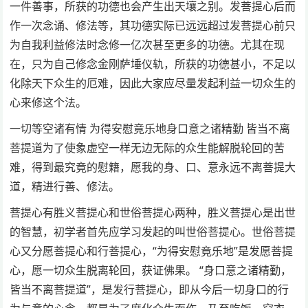
一件善事，所获的功德也会产生出天壤之别。发菩提心后而
作一次念诵、修法等，其功德实际已远远超过发菩提心前只
为自我利益修法时念修一亿次甚至更多的功德。尤其在现
在，只为自己修念金刚萨埵仪轨，所获的功德甚小，不足以
化除天下众生的厄难，因此大家应尽量发起利益一切众生的
心来修这个法。
一切等空诸有情 为得安慰竟乐地身口意之诸精勤 皆当不离
菩提道为了使象虚空一样无边无际的众生能解脱轮回的苦
难，得到最究竟的慰籍，愿我的身、口、意永远不离菩提大
道，精进行善、修法。
菩提心有胜义菩提心和世俗菩提心两种，胜义菩提心是出世
的智慧，初学者首先应学习发起的叫世俗菩提心。世俗菩提
心又分愿菩提心和行菩提心，“为得安慰竟乐地”是发愿菩提
心，愿一切众生脱离轮回，获证佛果。 “身口意之诸精勤，
皆当不离菩提道”，是发行菩提心，即从今后一切身口的行