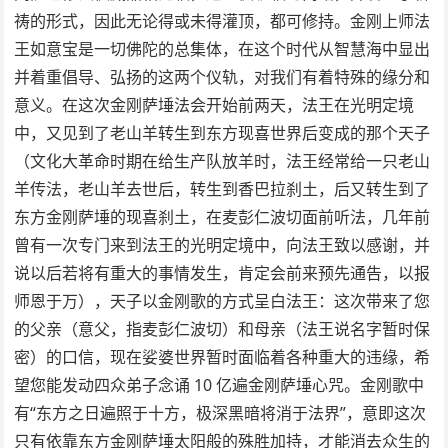
祷的形式，因此无论得或未得灌顶，都可修持。金刚上师法
王如意宝是一切佛陀的总集体，在这个时代从智慧海中显出
并着重倡导、弘扬的这两个仪轨，对我们有着特殊的缘分和
意义。在这次金刚萨埵法会开始前两天，法王在光明定境
中，又见到了老山羊转生到东方现喜世界后变成的那个天子
（文化大革命时期在给生产队放羊时，法王经常给一只老山
羊传法，老山羊去世后，转生到香巴拉刹土，后又转生到了
东方金刚萨埵的现喜刹土，在麦彭仁波切面前听法，几年前
曾有一次专门来到法王的光明定境中，向法王致以感谢，并
说以后若将有重大的事情发生，肯定会前来预先通告，以报
师恩于万），天子以金刚歌的方式呈白法王：这次带来了您
的父亲（意父，指麦彭仁波切）和母亲（法王说名字暂时保
密）的口信，现在娑婆世界暂时面临着各种重大的违缘，希
望您能发动四众弟子念诵 10 亿遍金刚萨埵心咒。金刚歌中
有“东方之日遍照于十方，极深黑暗将消于法界”，意即这次
只有依靠东方金刚萨埵太阳般的殊胜加持，才能消去众生的