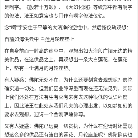
是啊字。《般若十万颂》、《大幻化网》等续部中都有啊字
的修法，法王如意宝也专门作有啊字修法仪轨。
念“啊”字安住于平等的大清净的空性中，然后按仪轨观想：
自前如海供云中 白莲月轮座垫上
在自身前面一肘高的虚空中，观想出如大海般广阔无边的精
美供品，在这供品之上，再观想出一朵大白莲花，在莲花
上，垫有一个满月的月轮座垫。
有人疑惑：佛陀无处不在，为什么还要刻意去观想呢？佛陀
确实遍一切处，但我们因业障深重而现在还无法见到，实际
上我们还处在万法有生有灭有来有去这种很低的认识程度
上，因此法王在此处从我们凡夫的心理出发，以如梦如幻的
要求去观想，迎请一个金刚萨埵佛尊。
又有人疑惑：佛陀已远离一切贪执，为什么在迎请时还需观
想这么多的供品还有洁白的莲花、月轮座垫呢？佛陀确实也