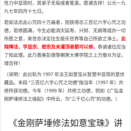
性力中显现时，其弟子无垢戒者笔录。愿诸吉祥！公元一九
九七年四月十七日。
若如法念此心咒四十万遍者，则获得念三百亿六字心咒之功
德，若修圆满，今生必能消灾延寿、兴财、无病等成办一切
所愿之意，来世亦决定往生极乐世界等自己所欲之净土。
此
除障法，学显宗、密宗及未灌顶者都可以修
。
恭请诸位应当
了知此理。此乃晋美彭措等喇荣大佛学院之上万僧众为证，
增吉祥！
（说明：此仪轨为 1997 年法王如意宝从智慧中显现的意伏
藏品。末段 “三百亿六字心咒之功德”指当年（1997 年）共
修所获功德。今年（1999 年）共修之功德，则如《广弘金
刚萨埵修法之缘起》中所云，为“三千亿心咒”的功德。）
《金刚萨埵修法如意宝珠》讲