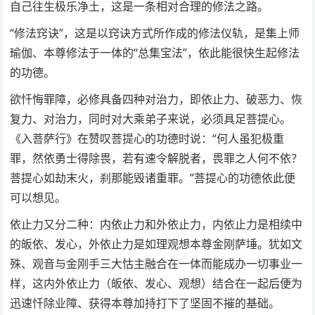
自己往生极乐净土，这是一条相对合理的修法之路。
“修法窍诀”，这是以窍诀方式所作成的修法仪轨，是集上师
瑜伽、本尊修法于一体的“总集宝法”，依此能很快生起修法
的功德。
欲忏悔罪障，必修具备四种对治力，即依止力、破恶力、恢
复力、对治力，同时对大乘弟子来说，必须具足菩提心。
《入菩萨行》在赞叹菩提心的功德时说：“何人虽犯极重
罪，然依勇士得除畏，若有速令解脱者，畏罪之人何不依？
菩提心如劫末火，刹那能毁诸重罪。”菩提心的功德依此便
可以想见。
依止力又分二种：内依止力和外依止力，内依止力是相续中
的皈依、发心，外依止力是如理观想本尊金刚萨埵。犹如文
殊、观音与金刚手三大怙主融合在一体而能成办一切事业一
样，这内外依止力（皈依、发心、观想）结合在一起后便为
迅速忏除业障、获得本尊加持打下了坚固不摧的基础。