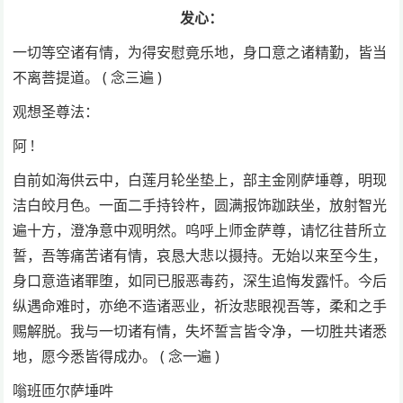
发心：
一切等空诸有情，为得安慰竟乐地，身口意之诸精勤，皆当
不离菩提道。 ( 念三遍 )
观想圣尊法：
阿 !
自前如海供云中，白莲月轮坐垫上，部主金刚萨埵尊，明现
洁白皎月色。一面二手持铃杵，圆满报饰跏趺坐，放射智光
遍十方，澄净意中观明然。呜呼上师金萨尊，请忆往昔所立
誓，吾等痛苦诸有情，哀恳大悲以摄持。无始以来至今生，
身口意造诸罪堕，如同已服恶毒药，深生追悔发露忏。今后
纵遇命难时，亦绝不造诸恶业，祈汝悲眼视吾等，柔和之手
赐解脱。我与一切诸有情，失坏誓言皆令净，一切胜共诸悉
地，愿今悉皆得成办。 ( 念一遍 )
嗡班匝尔萨埵吽