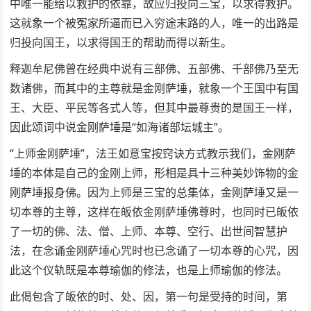
中唯一能给以救护的依靠，故应归投向三宝，以求得救护。
这就象一个被冤家所逼而已入穷途末路的人，唯一的出路是
归投向国王，以求得国王的帮助而得以新生。
释迦牟尼佛曾在经典中说有三部佛、五部佛、千部佛乃至无
数诸佛，而其中的主尊就是金刚萨埵，就象一个王国中有国
王、大臣、平民等各式人等，但其中最尊贵的是国王一样，
因此颂词中说金刚萨埵是“如海诸部坛城主”。
“上师金刚萨埵”，法王如意宝按窍诀方式教示我们，金刚萨
埵的本体是自己的金刚上师，形相是具十三种美妙饰物的金
刚萨埵报身佛。因为上师是三宝的总集体，金刚萨埵又是一
切本尊的主尊，这样在皈依金刚萨埵佛尊时，也同时已皈依
了一切的佛、法、僧、上师、本尊、空行、出世间智慧护
法，在念诵金刚萨埵心咒时也已念诵了一切本尊的心咒，因
此这个仪轨既是本尊瑜伽的修法，也是上师瑜伽的修法。
此偈包含了皈依的时、处、因，第一句是受持的时间，第