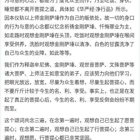
为与意的心念，都是为了度化众生而作，乃至吃饭、穿衣、
睡觉都不离开菩提之道，具体如《华严经·净行品》所示。
因本仪轨以上师金刚萨埵作为自己的皈依处，故一切的身口
的行为与意的心念都以忆念祈祷金刚萨埵、忏悔罪业为主，
如走路时观想金刚萨埵在头顶，吃饭时观想金刚萨埵在喉间
享受供养，洗脸时观想金刚萨埵以清净、白色的甘露洗净了
自己与众生的业障，如此等等。
我们作为释迦牟尼佛、金刚萨埵、观世音菩萨、文殊菩萨等
诸大菩萨、上师法王如意宝的弟子，应该努力向他们学习，
把眼光放远，放宽，尽量为众生着想，尽量生起菩提心，而
不要斤斤计较于今生的名、利、享受。事实上，也正是在发
起了真正的菩提心后，今生的名、利、享受反倒会纷纷不期
而至。
这个颂词共念三遍，在念第一遍时，观想自己已生起了愿菩
提心；在念第二遍时，观想自己已生起了行菩提心；念第三
遍时，观想愿、行菩提心都已非常坚固。