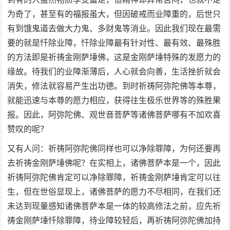
为奇了，甚至有的福报虽大，但因破戒而业障重的，后世只
有到饿鬼道去做大力鬼、多财鬼等消业。因此我们现在最需
要的就是忏除业障，忏除业障最有针对性、最有效、最殊胜
的方法即是祈祷金刚萨埵佛，这是金刚萨埵特殊的发愿力的
缘故。待我们的业障渐薄后，人心就会向善，生活挫折就会
消失，修法就容易产生出功德。到时祈祷阿弥陀佛等本尊，
就能迅速与本尊的愿力相应，获得往生极乐世界等的殊胜果
报。因此，阿弥陀佛、观世音菩萨等诸佛菩萨哪有不加欢喜
赞叹的呢？
又有人问：祈祷阿弥陀佛同样也可以净除罪障，为何还要再
去祈祷金刚萨埵佛呢？在实相上，诸佛菩萨本是一个，因此
祈祷阿弥陀佛肯定可以净除罪障，祈祷金刚萨埵肯定可以往
生，但在世俗显现上，诸佛菩萨的愿力不尽相同，在我们还
未达到现量感知诸佛菩萨本是一体的较高修法之前，应先祈
祷金刚萨埵忏除罪障，待业障较轻后，再祈祷阿弥陀佛加持