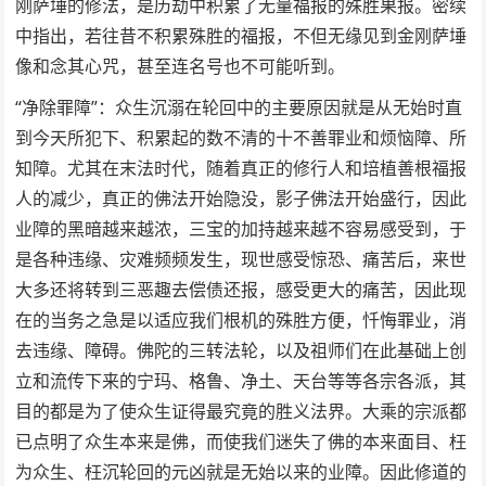
刚萨埵的修法，是历劫中积累了无量福报的殊胜果报。密续
中指出，若往昔不积累殊胜的福报，不但无缘见到金刚萨埵
像和念其心咒，甚至连名号也不可能听到。
“净除罪障”：众生沉溺在轮回中的主要原因就是从无始时直
到今天所犯下、积累起的数不清的十不善罪业和烦恼障、所
知障。尤其在末法时代，随着真正的修行人和培植善根福报
人的减少，真正的佛法开始隐没，影子佛法开始盛行，因此
业障的黑暗越来越浓，三宝的加持越来越不容易感受到，于
是各种违缘、灾难频频发生，现世感受惊恐、痛苦后，来世
大多还将转到三恶趣去偿债还报，感受更大的痛苦，因此现
在的当务之急是以适应我们根机的殊胜方便，忏悔罪业，消
去违缘、障碍。佛陀的三转法轮，以及祖师们在此基础上创
立和流传下来的宁玛、格鲁、净土、天台等等各宗各派，其
目的都是为了使众生证得最究竟的胜义法界。大乘的宗派都
已点明了众生本来是佛，而使我们迷失了佛的本来面目、枉
为众生、枉沉轮回的元凶就是无始以来的业障。因此修道的