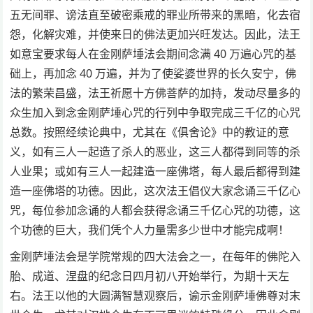
五无间罪、谤法直至破密乘戒的罪业所带来的黑暗，化去宿
怨，化解灾难，并使来日的佛法更加兴旺发达。因此，法王
如意宝要求每人在金刚萨埵法会期间念满 40 万遍心咒的基
础上，再加念 40 万遍，并为了使娑婆世界的长久安宁，佛
法的繁荣昌盛，法王祈愿十方佛菩萨的加持，发动尽量多的
众生加入到念金刚萨埵心咒的行列中争取完成三千亿的心咒
总数。按照经续论典中，尤其在《俱舍论》中的教证的意
义，如有三人一起造了杀人的恶业，这三人都得到同等的杀
人业果；或如有三人一起建造一座佛塔，每人最后都得到建
造一座佛塔的功德。因此，这次法王倡仪大家念诵三千亿心
咒，每位参加念诵的人都会获得念诵三千亿心咒的功德，这
个功德的巨大，我们凭个人力量需多少世中才能完成啊！
金刚萨埵法会是学院常规的四大法会之一，在每年的佛陀入
胎、成道、涅盘的纪念日四月初八开始举行，为期十天左
右。法王以他的大圆满智慧观察后，谕示金刚萨埵佛尊对末