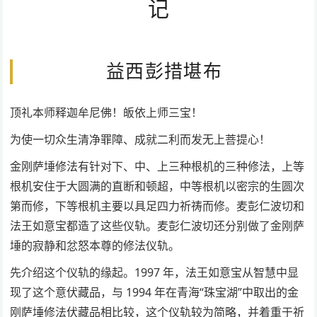
记
益西彭措堪布
顶礼本师释迦牟尼佛！皈依上师三宝！
为使一切众生清净罪障、成就二利而发无上菩提心！
金刚萨埵修法有针对下、中、上三种根机的三种修法，上等
根机安住于大圆满的直断和顿超，中等根机以密宗的生圆次
第而修，下等根机主要以具足四力祈祷而修。麦彭仁波切和
法王如意宝都造了这些仪轨。麦彭仁波切还分别做了金刚萨
埵的寂静和忿怒本尊的修法仪轨。
先介绍这个仪轨的缘起。1997 年，法王如意宝从智慧中显
现了这个意伏藏品，与 1994 年在青海“珠宝湖”中取出的金
刚萨埵修法伏藏品相比较，这个仪轨较为简略，并着重于祈