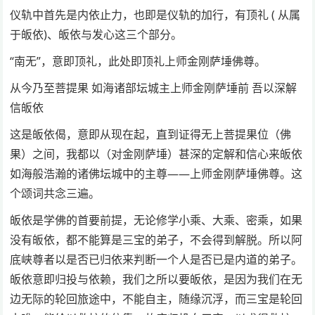
仪轨中首先是内依止力，也即是仪轨的加行，有顶礼 ( 从属
于皈依)、皈依与发心这三个部分。
“南无”，意即顶礼，此处即顶礼上师金刚萨埵佛尊。
从今乃至菩提果 如海诸部坛城主上师金刚萨埵前 吾以深解
信皈依
这是皈依偈，意即从现在起，直到证得无上菩提果位（佛
果）之间，我都以（对金刚萨埵）甚深的定解和信心来皈依
如海般浩瀚的诸佛坛城中的主尊――上师金刚萨埵佛尊。这
个颂词共念三遍。
皈依是学佛的首要前提，无论修学小乘、大乘、密乘，如果
没有皈依，都不能算是三宝的弟子，不会得到解脱。所以阿
底峡尊者以是否已归依来判断一个人是否已是内道的弟子。
皈依意即归投与依赖，我们之所以要皈依，是因为我们在无
边无际的轮回旅途中，不能自主，随缘沉浮，而三宝是轮回