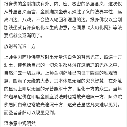
报身佛的金刚跏趺有外、内、密、极密的多层含义，这次仅
从外层含义而言，金刚跏趺坐表示殊胜了义的法界本性，远
离四边、八戏，不会堕入轮回和涅盘的边，报身佛仅以金刚
跏趺坐就有许多度化众生的密意，在闻思《大幻化网》等法
要后就会逐渐明了。
放射智光遍十方
上师金刚萨埵佛尊放射出无量洁白色的智慧光芒，照遍十方
刹土，使包括自己的一切众生都沐浴在这清凉的光辉之中，
自然消去一切业障。上师金刚萨埵已内证了圆满的胜观智
慧，圆满了无缘的大悲，其本体是无漏的究竟智慧，在外境
的显现上则以无量的光芒照射十方，度化十方的众生。当年
释迦牟尼佛在印度金刚座说法时也常放光遍照十方，阿弥陀
佛眉间白毫也常放光遍照十方，这光芒虽然凡夫难以见到，
而圣者菩萨可以现量见到。
澄净意中观明然