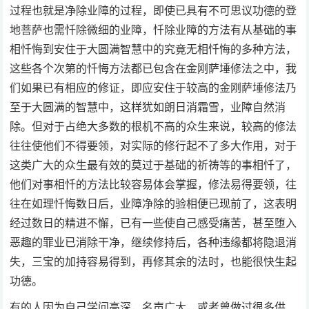
过程也就是净除业障的过程，即使已具有不可思议功德的登
地菩萨也需忏除微细的业障，忏除业障的方法有从基础的事
相忏悔到安住于大圆满智慧中的究竟无相忏悔的多种方法，
这些各个次第的忏悔方法都已包含在金刚萨埵修法之中，我
们如果已有相应的修证，即应安住于较高的金刚萨埵修法乃
至于大圆满的智慧中，这样犹如朗日消霜雪，业障自然消
除。但对于占绝大多数的根机不高的众生来说，较高的修法
往往使他们不得要领，对实际的修行起不了多大作用，对于
这类广大的众生最有效的莫过于基础的祈祷等的事相忏了，
他们对事相忏的方法比较容易体会掌握，修法易得要领，往
往在如理忏悔数日后，业障净除的验相便已现前了，这表明
经过数日的精进不懈，已有一些使自己感受痛苦，甚至堕入
恶趣的罪业已消除干净，继续修持后，各种违缘都将隐退消
失，三宝的加持容易得到，再修其余的法时，也能很快生起
功德。
有的人因为自己学问高深，名声广大，或者曾做过很多供