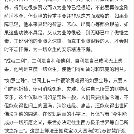
养，得到过很多赞叹而以为业障已经很轻，不必要再修金刚
萨埵本尊，但业障的轻重主要并非从这方面观察的，如果业
障已轻，他本来具足的智慧、悲心、出离心等都会现前，如
果这些功德不具足，又认为业障很轻，则无疑已中了傲慢之
毒，正说明他的业障之深重。而真正业障很轻的人，才会时
时不忘忏悔，为一切众生的安乐精进不懈。
“成就二利”，二利是自利和他利，自利是自己成就无上佛
果，他利是普度一切众生，使他们得到暂时和究竟的利益。
“如意宝珠”，世间上有一种很珍贵难得的如意宝珠，只要人
们向他祈祷，便可消除饥寒、灾难，获得自己所需的财物和
安乐。这个仪轨也同如意宝珠一般，人们只要虔诚念诵，不
但能获得世间上的圆满，消除违缘、痛苦，还能获得出世间
佛法功德的圆满。在仪轨后面的小字上，具体写着 “今生能
成办一切所愿之义，来世亦决定往生西方极乐世界等自己所
欲之净土”。这是上师法王如意宝以大圆满的究竟智慧所观