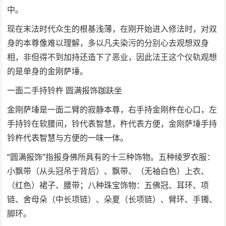
中。
现在末法时代众生的根基浅薄，在刚开始进入修法时，对双
身的本尊像难以理解，多以凡夫染污的分别心去观想双身
相，非但得不到加持还造下了恶业，因此法王这个仪轨观想
的是单身的金刚萨埵。
一面二手持铃杵 圆满报饰跏趺坐
金刚萨埵是一面二臂的寂静本尊，右手持金刚杵在心口，左
手持铃在软腰间，铃代表智慧，杵代表方便，金刚萨埵手持
铃杵代表智慧与方便的一味一体。
“圆满报饰”指报身佛所具有的十三种饰物。五种绫罗衣服：
小飘带（从头冠吊于背后）、飘带、（无袖白色）上衣、
（红色）裙子、腰带；八种珠宝饰物：五佛冠、耳环、项
链、舍母朵（中长项链）、朵夏（长项链）、臂环、手镯、
脚环。