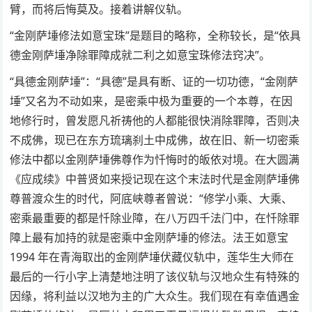
臂，而将后悔莫及。接着讲解仪轨。
“金刚萨埵修法如意宝珠”是题目的略称，全称较长，是“依具
德金刚萨埵净除罪障成就二利之如意宝珠修法窍决”。
“具德金刚萨埵”：“具德”是具有断、证的一切功德，“金刚萨
埵”又名为不动如来，是密乘中极为重要的一个本尊，在因
地修行时，曾发愿凡祈祷他的人都能很快消除罪障，否则决
不成佛，现已在东方琉璃刹土中成佛，故在旧、新一切密乘
修法中都以金刚萨埵佛尊作为忏悔时的皈依对境。在大圆满
《应成续》中普贤如来授记现在这个末法时代是金刚萨埵佛
尊普渡众生的时代，阿底峡尊者曾说：“修学小乘、大乘、
密乘最重要的都是忏除业障，在八万四千法门中，在忏除罪
障上最有加持的就是密乘中金刚萨埵的修法。法王如意宝
1994 年在青海取出的金刚萨埵伏藏仪轨中，莲华生大师在
最后的一行小字上清楚地注明了该仪轨与汉地众生有特殊的
因缘，将利益以汉地为主的广大众生。我们现在有幸值遇金