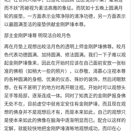
而不妖”而被视为素洁高雅的象征。而犹如十五晚上圆满月
轮的座垫，一方面表示业障净除的清净功德，另一方面表示
以最圆满圣洁的座垫供献金刚萨埵本尊。
部主金刚萨埵尊 明现洁白皎月色
再在月垫上观想出皎洁月色的透明上师金刚萨埵佛尊。皎月
色代表功德圆满、加持圆满、修法圆满。我们一下子难以观
起金刚萨埵像来，因此在开始时应该在自己面前安放一张标
准的佛相（如稍大一些的照片），以恭敬、渴慕心注视本尊
的各种圆满的身相、优美的仪态、殊妙的装饰，然后闭眼默
想，在有不甚明了的地方时再开眼注视。开始时可以观想头
足手等局部，逐渐连成一体。同时了知真正的金刚萨报身佛
无处不在，目前虚空中就肯定安住有金刚萨埵，而且现在观
想的佛身并不是观想后才有，而是本来如此，自己的观想只
是使本来如此的佛像在脑海中逐渐明显而已。配合以这样的
定解，就能较快地把金刚萨埵清晰地观想成功，而印在心