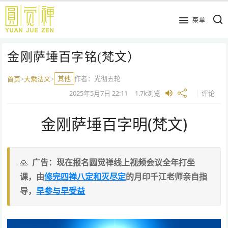
跳
到
菜单
主
要
金刚萨埵百字铭(梵文）
内
容
其他
作者：
光彻五轮
首页
>
大乘法义
>
2025年5月7日
22:11
1.7k
浏览
评论
金刚萨埵百字明(梵文)
广告：现在报名圆觉禅线上视频会议全年打坐
课，由
修完四禅八定和灭尽定
的月印千江老师亲自指
导，
早参与早受益