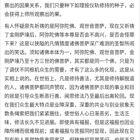
察出的因果关系，我们只要种下如理按仪轨修持的种子，必
会获得上师所观察出的果。
有人怀疑原先祈祷的是阿弥陀佛、观世音菩萨，现在又祈祷
了金刚萨埵后，阿弥陀佛等本尊是否会不高兴，是否会怪罪
下来？这是以狭隘的凡情猜度诸佛菩萨深广难测的圣智所闹
出的笑话。须知诸佛本体为一，阿弥陀佛、观世音菩萨、金
刚萨埵乃至十方三世的佛菩萨，其实都是同一个佛，只是为
了调伏不同根机众生的需要，才有了这么多的化现，这是从
实相上说的。在世俗上，凡是修持善法，尤其是修持解脱道
的人，诸佛菩萨都同声赞叹，因为诸佛菩萨示现的事业和目
的就是引导众生断恶行善、闻思修法乃至最后出离轮回。现
在我们众生最大特点是业障深重，深重的共业与别业就象无
数条绳索把我们紧紧捆住，使世俗人心日渐恶劣，生活乏
味，修法长久不见进展。即使具有福报，但是这福报也因业
障所缚而很难现前；或者福报与苦报同时显现，因此现在见
到有的人虽然物质享受富足，但精神却异常苦闷，也就不足