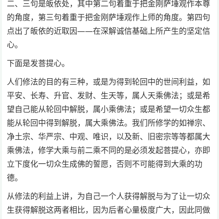
二、三句是皈依处，其中第二句着重于把金刚萨埵观作本尊
的角度，第三句着重于把金刚萨埵观作上师的角度。第四句
点出了皈依的近取因――在深解诚信基础上所产生的坚定信
心。
下面是发菩提心。
人们修法的目的有三种，或是为得到轮回中的世间利益，如
平安、长寿、升官、发财、生天等，属人天乘佛法；或是希
望自己能从轮回中解脱，属小乘佛法；或是希望一切众生都
能从轮回中得到解脱，属大乘佛法。我们所修学的如禅宗、
净土宗、华严宗、中观、唯识，以及新、旧密宗等等都属大
乘佛法，修学大乘与前二乘不同的是必须发起菩提心，亦即
立下度化一切众生成佛的誓愿，否则不可能得到大乘的功
德。
从修法的利益上讲，为自己一个人获得解脱与为了让一切众
生获得解脱这两者相比，因为后者心量极度广大，因此同做