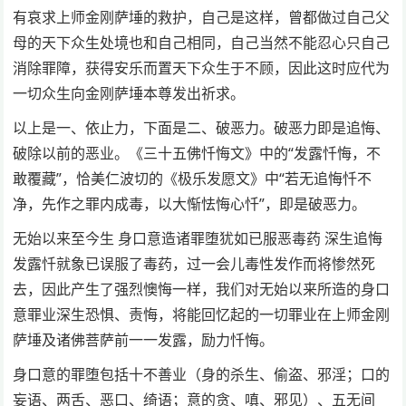
有哀求上师金刚萨埵的救护，自己是这样，曾都做过自己父
母的天下众生处境也和自己相同，自己当然不能忍心只自己
消除罪障，获得安乐而置天下众生于不顾，因此这时应代为
一切众生向金刚萨埵本尊发出祈求。
以上是一、依止力，下面是二、破恶力。破恶力即是追悔、
破除以前的恶业。《三十五佛忏悔文》中的“发露忏悔，不
敢覆藏”，恰美仁波切的《极乐发愿文》中“若无追悔忏不
净，先作之罪内成毒，以大惭怯悔心忏”，即是破恶力。
无始以来至今生 身口意造诸罪堕犹如已服恶毒药 深生追悔
发露忏就象已误服了毒药，过一会儿毒性发作而将惨然死
去，因此产生了强烈懊悔一样，我们对无始以来所造的身口
意罪业深生恐惧、责悔，将能回忆起的一切罪业在上师金刚
萨埵及诸佛菩萨前一一发露，励力忏悔。
身口意的罪堕包括十不善业（身的杀生、偷盗、邪淫；口的
妄语、两舌、恶口、绮语；意的贪、嗔、邪见）、五无间