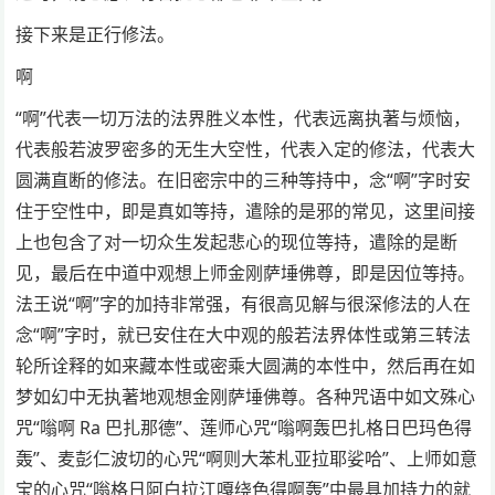
接下来是正行修法。
啊
“啊”代表一切万法的法界胜义本性，代表远离执著与烦恼，
代表般若波罗密多的无生大空性，代表入定的修法，代表大
圆满直断的修法。在旧密宗中的三种等持中，念“啊”字时安
住于空性中，即是真如等持，遣除的是邪的常见，这里间接
上也包含了对一切众生发起悲心的现位等持，遣除的是断
见，最后在中道中观想上师金刚萨埵佛尊，即是因位等持。
法王说“啊”字的加持非常强，有很高见解与很深修法的人在
念“啊”字时，就已安住在大中观的般若法界体性或第三转法
轮所诠释的如来藏本性或密乘大圆满的本性中，然后再在如
梦如幻中无执著地观想金刚萨埵佛尊。各种咒语中如文殊心
咒“嗡啊 Ra 巴扎那德”、莲师心咒“嗡啊轰巴扎格日巴玛色得
轰”、麦彭仁波切的心咒“啊则大苯札亚拉耶娑哈”、上师如意
宝的心咒“嗡格日阿白拉江嘎绕色得啊轰”中最具加持力的就