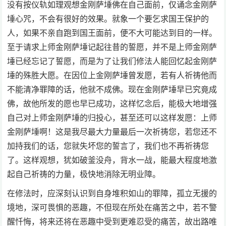
没有按仪轨如理观想金刚萨埵佛在自己面前，仅诵念金刚萨
埵心咒，不会有很好的效果。就象一个要乞求国王保护的
人，如果不亲自跑到国王面前，便不大可能达到目的一样。
至于请求上师金刚萨埵记起往昔的誓愿，并不是上师金刚萨
埵已经忘记了誓愿，而是为了让我们修法人能回忆起金刚萨
埵的殊胜大愿。在因位上金刚萨埵曾发愿，若有人祈祷他而
不能清净罪障的话，他就不成佛。现在金刚萨埵早已究竟成
佛，故他所发的愿也早已成功，这样忆念后，能极大地增强
自己对上师金刚萨埵的归投心，甚至还可以这样发愿：上师
金刚萨埵啊！这是我尽最大力量最后一次祈祷您，若您还不
加持我们的话，您就失坏您的誓言了，我们也不再祈祷您
了。这样观想，犹如破釜没舟，背水一战，能最大程度地激
起自己祈祷的力量，极快地消除无明业障。
在修法时，应深刻认识到自身堆积如山的罪障，孤立无援的
境地，深可畏惧的恶趣，不但现在所处在痛苦之中，若不警
醒忏悔，将来还将在恶趣中受到更难忍受的痛苦，故出路唯