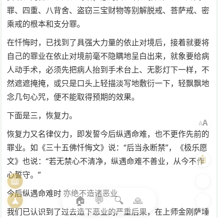
罪、四重、八背舍、盗窃三宝财物等别解脱戒、菩萨戒、密
乘戒的根本和支分罪。
在忏悔时，已找到了具强大力量的依止对境后，接着就要将
自己的罪业在依止对境前毫不隐瞒地呈白出来，就象要给病
人动手术，必须先把病人抬到手术台上、无影灯下一样，不
然遮遮掩掩，或只是口头上轻描淡写地敷衍一下，轻飘飘地
念几句心咒，便不能取得预期的效果。
下面是三，恢复力。
A
A
恢复力又名律仪力，即发誓今后纵遇命难，也不更作先前的
罪业。如《三十五佛忏悔文》说：“后当永断禁”，《极乐愿
🤖
文》也说：“若无禁心不清净，纵遇命难不善业，从今不作
心誓守。”
📖
🎨
今后纵遇命难时 亦绝不造诸恶业
🏠
💬
🔍
🙏
🧘
🌓
我们已认识到了过去造下恶业的严重后果，在上师金刚萨埵