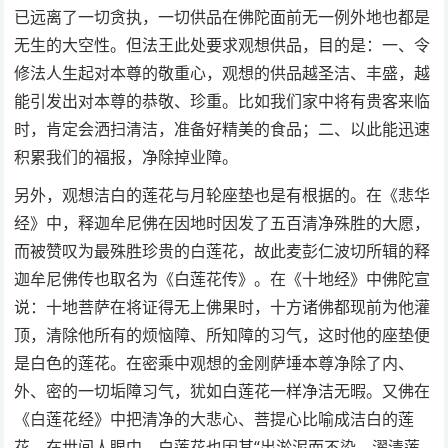
已远离了一切贪执，一切供品在佛陀面前无一例外地也都是
无生的大空性。但法王此处要求观想供品，目的是：一、令
修法人生起对本尊的敬重心，观想的供品越圣洁、丰盛，越
能引发出对本尊的恭敬、珍重。比如我们家中将有贵客来临
时，肯定会洒扫清洁，准备好精美的食品；二、以此能迅速
积累我们的福报，净除掉业障。
另外，观想洁白的莲花与月轮座垫也是有根据的。在《悲华
经》中，释迦牟尼佛在因地时因发了五百清净殊胜的大愿，
而被赞叹为最殊胜珍贵的白莲花，故此麦彭仁波切所辑的释
迦牟尼佛传也取名为《白莲花传》。在《十地经》中佛陀宣
说：十地菩萨在将证得无上佛果时，十方诸佛都现前为他灌
顶，清除他所有的烦恼障、所知障的习气，这时他的座垫便
是白色的莲花。在密乘中观想的金刚萨埵本尊净除了内、
外、密的一切垢障习气，犹如白莲花一样净洁无暇。又佛在
《白莲花经》中把清净的大悲心、菩提心比喻成洁白的莲
花。在世间人眼中，白莲花也因其“出淤泥而不染，濯清莲