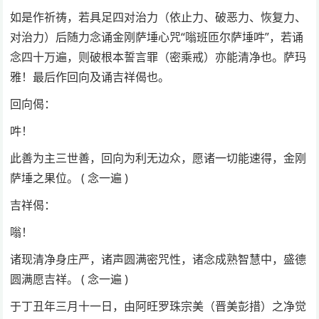
如是作祈祷，若具足四对治力（依止力、破恶力、恢复力、
对治力）后随力念诵金刚萨埵心咒“嗡班匝尔萨埵吽”，若诵
念四十万遍，则破根本誓言罪（密乘戒）亦能清净也。萨玛
雅！最后作回向及诵吉祥偈也。
回向偈：
吽！
此善为主三世善，回向为利无边众，愿诸一切能速得，金刚
萨埵之果位。 ( 念一遍 )
吉祥偈：
嗡！
诸现清净身庄严，诸声圆满密咒性，诸念成熟智慧中，盛德
圆满愿吉祥。 ( 念一遍 )
于丁丑年三月十一日，由阿旺罗珠宗美（晋美彭措）之净觉