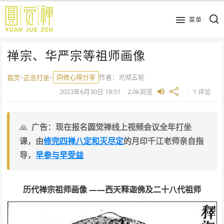
跳
到
菜单
主
要
禅宗、华严宗等祖师画像
内
容
同修心得分享
作者：
光彻五轮
首页
>
正念打坐
>
2023年6月30日
18:51
2.0k
浏览
1 评论
广告：现在报名圆觉禅线上视频会议全年打坐
课，由
修完四禅八定和灭尽定
的月印千江老师亲自指
导，
早参与早受益
历代禅宗祖师画像 ——西天释迦佛及二十八代祖师