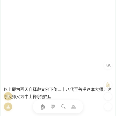
A
A
🤖
以上即为西天自释迦文佛下传二十八代至菩提达摩大师，达
📖
🎨
摩大师又为中土禅宗初祖。
🏠
💬
🔍
🙏
🧘
🌓