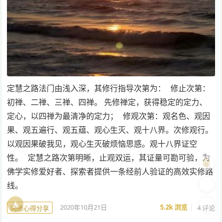
定慧之路法门由浅入深，其修行指导次第为： 修止次第：
初禅、二禅、三禅、四禅。 先修禅定，获得稳定的定力、
定心，以四禅为最清净的定力； 修观次第：观名色、观因
果、观五遍行、观五蕴、观心生灭、观十八界。次修观行。
以观因果破我见，观心生灭破烦恼思惑。观十八界证空
性。 定慧之路次第明晰，止观双运，其证量可勘可验，为
🤖
佛学实修爱好者、探索者提供一条经前人验证的高效实修路
🎨
线。
🧘
🌓
2020年10月21日
5.2k
浏览
4 评论
同修心得分享