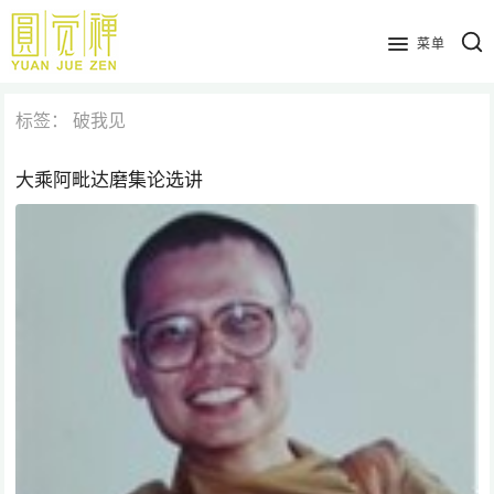
跳
到
菜单
主
要
标签：
破我见
内
容
大乘阿毗达磨集论选讲