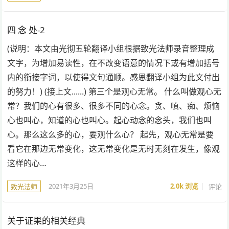
四 念 处-2
(说明：本文由光彻五轮翻译小组根据致光法师录音整理成
文字，为增加易读性，在不改变语意的情况下或有增加括号
内的衔接字词，以使得文句通顺。感恩翻译小组为此文付出
的努力！) (接上文......) 第三个是观心无常。 什么叫做观心无
常？我们的心有很多、很多不同的心念。贪、嗔、痴、烦恼
心也叫心，知道的心也叫心。起心动念的念头，我们也叫
心。那么这么多的心，要观什么心？ 起先，观心无常是要
看它在那边无常变化，这无常变化是无时无刻在发生，像观
这样的心…
2021年3月25日
2.0k
浏览
评论
致光法师
关于证果的相关经典