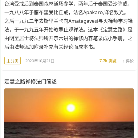
台湾受戒后到泰国森林道场参学，两年后于泰国受沙弥戒，
一九八八年于腊布里受比丘戒，法名Apakaro,译名致光。
之后一九九二年去斯里兰卡向Amatagavesi寻灭禅师学习禅
法，于一九九五年开始教导止观禅法。这本《定慧之路》是
由明至居士将法师所开示六讲的禅修内容笔录成小手册，之
后由法师添加附录补充有关经论而成本书。
2020年10月21日
7.7k
浏览
1 评论
未分类
定慧之路禅修法门简述