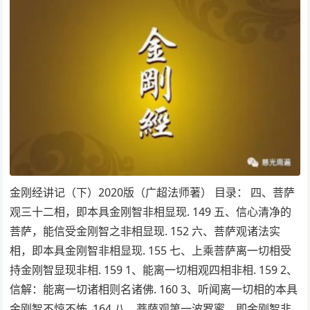
金刚经讲记（下）2020版（广超法师著） 目录： 四、菩萨
观三十二相，即本具金刚智非相显现. 149 五、信心清净的
菩萨，能信受金刚智之非相显现. 152 六、菩萨观诸法实
相，即本具金刚智非相显现. 155 七、上乘菩萨离一切相受
持金刚智显现非相. 159 1、能离一切相观四相非相. 159 2、
信解：能离一切诸相则名诸佛. 160 3、听闻离一切相的本具
金刚智不惊不怖. 164 八、菩萨观第一波罗蜜，即金刚智非