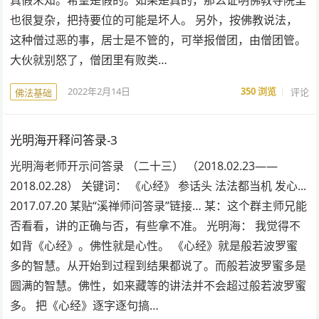
也很复杂，把持要位的可能是坏人。 另外，按佛教说法，
这种僧过恶的事，居士是不管的，可举报僧团，由僧团管。
大伙就别怒了，僧团里有败类…
2022年2月14日
350
浏览
评论
佛法基础
光明海开释问答录-3
光明海老师开示问答录 （二十三） （2018.02.23——
2018.02.28） 关键词： 《心经》 参话头 法法都当机 发心...
2017.07.20 某贴“溪禅师问答录”链接… 某：这个群主师兄能
否看看，讲的正确与否，有些拿不准。 光明海： 我觉得不
如背《心经》。佛性就是心性。 《心经》就是般若波罗蜜
多的智慧。从开始到过程到结果都说了。而般若波罗蜜多是
圆满的智慧。佛性，如来藏等的讲法并不会超过般若波罗蜜
多。 把《心经》逐字逐句搞…