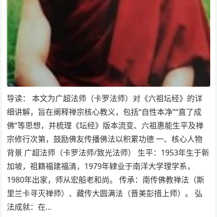
导读： 本文为广超法师（卡罗法师）对《六祖坛经》的详
细讲解，旨在阐释禅宗核心教义，包括“自性本净”“直了成
佛”等思想，并梳理《坛经》版本流变、六祖惠能生平及禅
宗修行次第，鼓励佛友传播佛法以积累功德 一、核心人物
背景 广超法师（卡罗法师/致光法师） 生平：1953年生于新
加坡，祖籍福建福清，1979年肄业于南洋大学理学系，
1980年出家，师从宏船老和尚。 传承：南传佛教禅法（斯
里兰卡寻灭禅师）、藏传大圆满法（晋美彭措上师）。 弘
法成就：在…