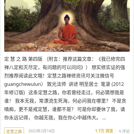
定 慧 之 路 第四版 （附言：推荐这篇文章：《我已修完四
禅八定和灭尽定，有问题的可以问问》） 想实修实证的强
烈推荐阅读此文哦！定慧之路禅修资讯可关注微信号
guangchewulun） 致光法师 讲述 明至居士 笔录 (2012
年修订版) 这条定慧之路，你若曾经走过，何必猜想我是
谁！ 我本无我，常漂流生死海，何必问我在哪里？ 不是贪
嗔痴，更不是戒定慧，谁都不是？ 可是你却要休了我，请
你永远记得， 你越无我，我在你心中越伟大。 …
2022年2月14日
1.7万
浏览
6 评论
定慧之路