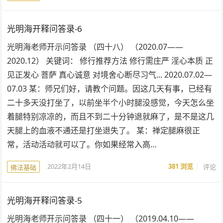
光明海开释问答录-6
光明海老师开示问答录 （四十八） （2020.07——
2020.12） 关键词： 修行推荐方法 修行需庄严 淫心本质 正
见正发心 菩萨 真心诚意 对境舍心断尽习气... 2020.07.02—
07.03 某：师兄们好，请教个问题。因这几天有事，已经有
二十多天没打坐了，以前坐半个小时腿没感觉，今天怎么坐
着腿特别凉凉的，而且不到二十分钟退就麻了，是不是这几
天腿上的血液不通还是打坐退失了。 某：禅定腿麻很正
常，活动活动就可以了。你如果经常入高…
2022年2月14日
381
浏览
评论
佛法基础
光明海开释问答录-5
光明海老师开示问答录 （四十一） （2019.04.10——