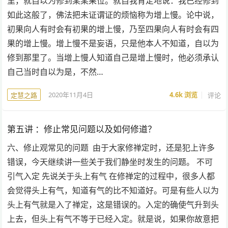
里，就自以为修到某某果位。就自我肯定地说：我已经修到
如此这般了，佛法把未证谓证的烦恼称为增上慢。论中说，
初果向人有时会有初果的增上慢，乃至四果向人有时会有四
果的增上慢。增上慢不是妄语，只是他本人不知道，自以为
修到那里了。当增上慢人知道自己是增上慢时，他必须承认
自己当时自以为是，不然…
2020年11月4日
4.6k
浏览
评论
定慧之路
第五讲 ：修止常见问题以及如何修道？
六、修止观常见的问题 由于大家修禅定时，还是犯上许多
错误，今天继续讲一些关于我们静坐时发生的问题。 不可
引气入定 先说关于头上有气 在修禅定的过程中，很多人都
会觉得头上有气，知道有气的比不知道好。可是有些人以为
头上有气就是入了禅定，这是错误的。入定的确使气升到头
上去，但头上有气不等于已经入定。就是说，如果你故意把