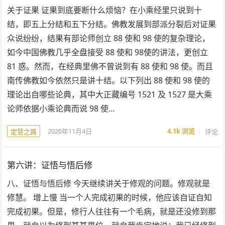
关于证果 证果到底要断什么烦恼？在小乘经里只说到十
结，即五上分结和五下分结。佛教发展到部派分裂后对证果
众说纷纷，结果有部论师创立 88 使和 98 使的复杂理论，
如今中国佛教几乎全盘接受 88 使和 98使的讲法，更创立
81 惑。然而，在经典里佛不曾说到有 88 使和 98 使。而且
南传佛教如今依然只是讲十结。以下列出 88 使和 98 使的
理论出自哪些论典，其中大正藏编号 1521 及 1527 是大乘
论师依据小乘论典而说 98 使…
2020年11月4日
4.1k
浏览
评论
定慧之路
第六讲：证悟与悟后修
八、证悟与悟后修 今天继续讲关于修观的问题。修观就是
修慧。 增上慢 当一个人完成初果的时候，他应该自证自知
完成初果。但是，修行人往往有一个毛病，就是还没修到那