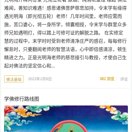
难闻，善知识难遇！感恩诸佛菩萨慈悲加持，令末学有缘得
遇光明海（即光彻五轮）老师！几年时间里，老师应需而
施，苦口婆心，将一身所学，倾囊相授，令末学与群里众多
师兄如遇明灯，得以踏上可修可证的解脱之路。 在实修定
慧的过程中，末学时时受到老师清净庄严的感召，每每修行
懈怠时，只要翻阅老师的智慧法语，心中即倍感清凉，顿生
精进之力。正是光明海老师的慈悲接引与教授，才使自己生
起对佛法的坚定信心和…
2022年2月8日
382
浏览
评论
佛法基础
学佛修行路线图