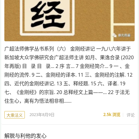
广超法师佛学丛书系列（六） 金刚经讲记 一九八六年讲于
新加坡大众学佛研究会广超法师主讲 如月、果逸合录 (2020
年再版) 目 录 目 录... 2 序 言... 7 金刚经简介... 9 一 、金
刚经的流传. 9 二、金刚经的译本. 11 三、金刚经的注解. 12
四、近代的金刚经讲记. 13 五、释经题. 15 六、译者. 19
七、《金刚经》的宗旨. 20 总释经文上篇——... 22 于法无
住生心，离有为悟法相非相...…
2023年8月9日
2.5k
浏览
评论
大乘法义
解脱与利他的发心