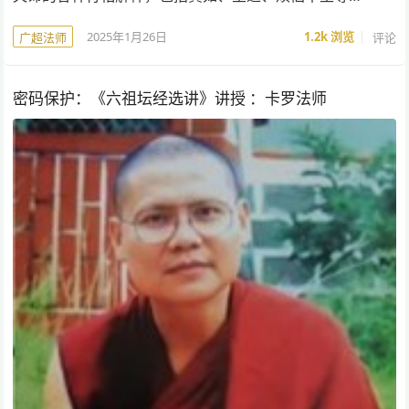
2025年1月26日
1.2k
浏览
评论
广超法师
密码保护：《六祖坛经选讲》讲授 ：卡罗法师