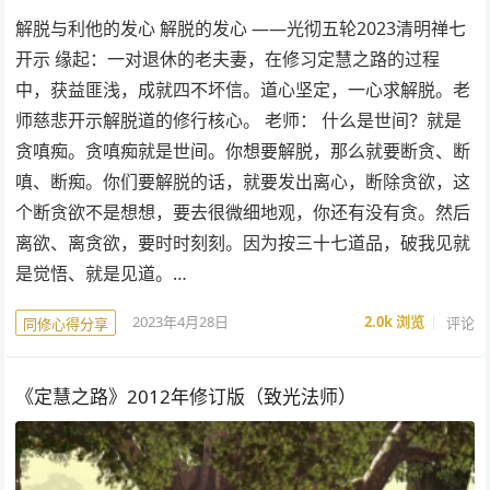
解脱与利他的发心 解脱的发心 ——光彻五轮2023清明禅七
开示 缘起：一对退休的老夫妻，在修习定慧之路的过程
中，获益匪浅，成就四不坏信。道心坚定，一心求解脱。老
师慈悲开示解脱道的修行核心。 老师： 什么是世间？就是
贪嗔痴。贪嗔痴就是世间。你想要解脱，那么就要断贪、断
嗔、断痴。你们要解脱的话，就要发出离心，断除贪欲，这
个断贪欲不是想想，要去很微细地观，你还有没有贪。然后
离欲、离贪欲，要时时刻刻。因为按三十七道品，破我见就
是觉悟、就是见道。…
2023年4月28日
2.0k
浏览
评论
同修心得分享
《定慧之路》2012年修订版（致光法师）