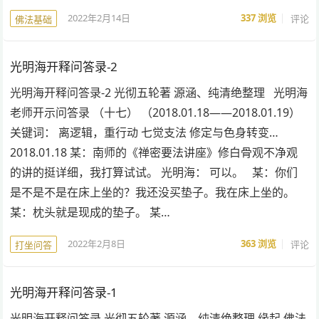
2022年2月14日
337
浏览
评论
佛法基础
光明海开释问答录-2
光明海开释问答录-2 光彻五轮著 源涵、纯清绝整理 光明海
老师开示问答录 （十七） （2018.01.18——2018.01.19）
关键词： 离逻辑，重行动 七觉支法 修定与色身转变…
2018.01.18 某：南师的《禅密要法讲座》修白骨观不净观
的讲的挺详细，我打算试试。 光明海： 可以。 某：你们
是不是不是在床上坐的？我还没买垫子。我在床上坐的。
某：枕头就是现成的垫子。 某…
2022年2月8日
363
浏览
评论
打坐问答
光明海开释问答录-1
光明海开释问答录 光彻五轮著 源涵、纯清绝整理 缘起 佛法