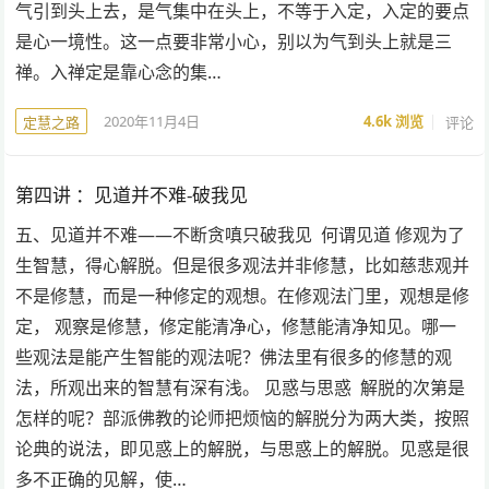
气引到头上去，是气集中在头上，不等于入定，入定的要点
是心一境性。这一点要非常小心，别以为气到头上就是三
禅。入禅定是靠心念的集…
2020年11月4日
4.6k
浏览
评论
定慧之路
第四讲 ：见道并不难-破我见
五、见道并不难——不断贪嗔只破我见 何谓见道 修观为了
生智慧，得心解脱。但是很多观法并非修慧，比如慈悲观并
不是修慧，而是一种修定的观想。在修观法门里，观想是修
定， 观察是修慧，修定能清净心，修慧能清净知见。哪一
些观法是能产生智能的观法呢？佛法里有很多的修慧的观
法，所观出来的智慧有深有浅。 见惑与思惑 解脱的次第是
怎样的呢？部派佛教的论师把烦恼的解脱分为两大类，按照
论典的说法，即见惑上的解脱，与思惑上的解脱。见惑是很
多不正确的见解，使…