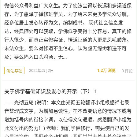
微信公众号利益广大众生。为了使法宝得以长远和多渠道保
存，为了惠泽于禅修班学员，为了给未来更多学法众导航，
经多位居士发心转译为文，编制成书。 现代社会信息发
达，经典随处可以获取，学佛似乎变得十分容易，真正的修
行人很少，而真正实修实证，悟道证道的人更是凤毛麟角。
末法众生，要么对修道不生信心，认为虚无缥缈和遥不可
及；要么陷入口头鸡汤，无…
2022年2月2日
1.2万
浏览
9 评论
佛法基础
关于佛学基础知识及发心的开示（下）-1
——光彻五轮 (说明：本文由光彻五轮翻译小组根据禅七录
音整理成文字，为增加易读性，在不改变语意的情况下或有
增加括号内的衔接字词，以使得文句通顺。感恩翻译小组为
此文付出的努力！) 老师：我们学佛修行，需要使自己的发
心是清净的。我们这个动机啊，我们常常走着走着会迷失了