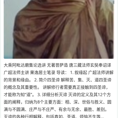
大乘阿毗达磨集论选讲 无著菩萨造 唐三藏法师玄奘奉诏译
广超法师主讲 果逸居士笔录 导读： 1. 叙缘起 广超法师讲解
的背景和缘由。 2. 简介四圣谛 解释苦、集、灭、道四圣谛
的概念及其重要性。 讲解修行者需要真正接触到四圣谛，
才能称为知“道”。 3. 详细分析灭谛 灭谛的定义及其12个方
面的阐释，归纳为8个主要方面：相、深、世俗与胜义、圆
满与不圆满、庄严与不庄严、有余与无余、最胜、差别。
灭谛的各种行相解释，包括真如、圣道、烦恼不生等…