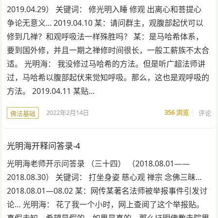
2019.04.29） 关键词： 修光明入睡 修观 出离心和菩提心
争论无意义... 2019.04.10 某：请问群主，观腹部起伏可以
修到几禅？和观呼吸法一样殊胜吗？ 某：是马哈希体系，
要到国外修，并且一期之禅修时间很长，一般工薪族不太合
适。 光明海： 我没修过马哈希的方法。但是听广超法师讲
过，马哈希以腹部起伏来觉知呼吸。那么，这也是观呼吸的
方法。 2019.04.11 某贴…
2022年2月14日
356
浏览
评论
佛法基础
光明海开释问答录-4
光明海老师开示问答录 （三十四） （2018.08.01——
2018.08.30） 关键词： 打坐身姿 慈心观 禅宗 念佛三昧...
2018.08.01—08.02 某：网传某著名法师被举报事件引发讨
论… 光明海： 花了我一个小时，网上查阅了这个举报贴。
真假未知。希望是假的。如果是真的，那么证明佛教寺院里