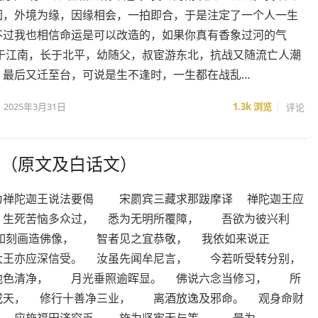
因，外境为缘，因缘相会，一拍即合，于是注定了一个人一生
不过我也相信命运是可以改造的，如果你真有香象过河的气
生于江南，长于北平，幼随父，叔宦游东北，抗战又随流亡人潮
，最后又迁至台，可说是生不逢时，一生都在战乱…
2025年3月31日
1.3k
浏览
评论
偈（原文及白话文）
为禅陀迦王说法要偈 宋罽宾三藏求那跋摩译 禅陀迦王应
生死苦恼多众过， 悉为无明所覆障， 吾欲为彼兴利
如刻画造佛像， 智者见之宜恭敬， 我依如来说正
王亦应深信受。 汝虽先闻牟尼言， 今若听受转分别，
色清净， 月光垂照逾晖显。 佛说六念当修习， 所
戒天， 修行十善净三业， 离酒放逸及邪命。 观身命财
 应施福田济穷乏， 施为坚牢无与等， 最为…