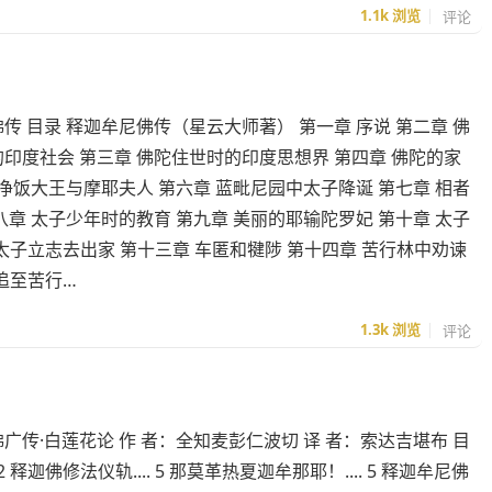
1.1k
浏览
评论
传 目录 释迦牟尼佛传（星云大师著） 第一章 序说 第二章 佛
印度社会 第三章 佛陀住世时的印度思想界 第四章 佛陀的家
 净饭大王与摩耶夫人 第六章 蓝毗尼园中太子降诞 第七章 相者
八章 太子少年时的教育 第九章 美丽的耶输陀罗妃 第十章 太子
 太子立志去出家 第十三章 车匿和犍陟 第十四章 苦行林中劝谏
追至苦行…
1.3k
浏览
评论
广传·白莲花论 作 者：全知麦彭仁波切 译 者：索达吉堪布 目
. 2 释迦佛修法仪轨.... 5 那莫革热夏迦牟那耶！.... 5 释迦牟尼佛