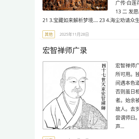
广传·白莲花论
13 二 发愿
21 3.宝藏如来解析梦境.... 23 4.海尘劝请众生发心
其他
2025年11月28日
宏智禅师广录
宏智禅师
所可用。
间遇本色
否则虽日
者。始余
故人。去
尝谓师曰
声…