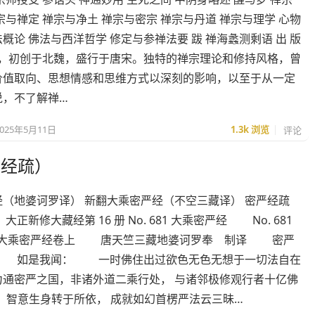
宗与禅定 禅宗与净土 禅宗与密宗 禅宗与丹道 禅宗与理学 心物
概论 佛法与西洋哲学 修定与参禅法要 跋 禅海蠡测剩语 出 版
禅宗，初创于北魏，盛行于唐宋。独特的禅宗理论和修持风格，曾
价值取向、思想情感和思维方式以深刻的影响，以至于从一定
说，不了解禅…
2025年5月11日
1.3k
浏览
评论
及经疏）
经（地婆诃罗译） 新翻大乘密严经（不空三藏译） 密严经疏
大正新修大藏经第 16 册 No. 681 大乘密严经 No. 681
682] 大乘密严经卷上 唐天竺三藏地婆诃罗奉 制译 密严
 如是我闻： 一时佛住出过欲色无色无想于一切法自在
力通密严之国，非诸外道二乘行处， 与诸邻极修观行者十亿佛
，智意生身转于所依， 成就如幻首楞严法云三昧…