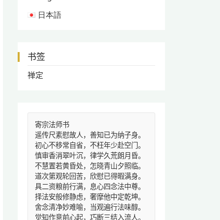
日本語
书签
禅定
寄宗法师书
遥传尺素慰故人，善知已为纳子身。
初心不移常自省，不枉年少赴空门。
慎审香消翠叶沉，律学久荒朗月昏。
不慧置若黄昏处，怎晓青山夕照临。
道次第观轮回苦，欣慰已得暇满身。
具二资粮前行满，息心四念法中尊。
择法安般修静虑，奢摩他中定乾坤。
舍念清净妙难喻，当观遍行法味醇。
觉知作意前心起，巧断三结入流人。