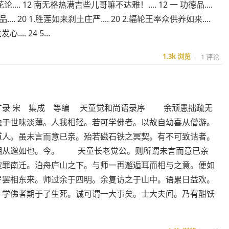
.... 12 南无格热满吉些儿哥嘛不达雅！.... 12 一 功德品....
品.... 20 1.胜莲如来刹土庄严.... 20 2.辐轮王率众供养如来....
.... 24 5…
1.3k
浏览
1 评论
广录 宋 集成 等编 天童觉和尚语录序 余顽愚拙疏无
独于世味淡薄。人我相轻。若可学佛者。以故自幼喜从僧游。
道人。虽未言而意已亲。殆若磁石铁之冥契。有不可致诘者。
相从邈如也。今。 天童长老觉公。则所谓未言而意已亲
被罪南迁。泊舟庐山之下。与师一再邂逅耳而相与之意。便如
岁罢相东来。师过余于四明。余复访之于山中。语累日益欢。
。学佛者期于了生死。诚可谓一大事矣。士大夫间。乃有酣饫