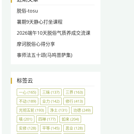
脱俗-tosu
暑期9天静心打坐课程
2026端午10天脱俗气质养成交流课
摩诃脱俗心得分享
事师法五十颂(马鸣菩萨集)
标签云
一心
(165)
三昧
(137)
三界
(163)
不动
(189)
业力
(142)
修行
(413)
光彻五轮
(193)
净土
(131)
功德
(249)
嗔
(201)
四禅
(177)
如来
(204)
实修
(128)
平等
(145)
恶业
(128)