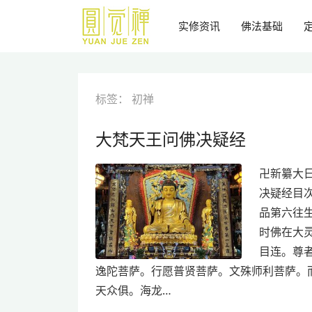
跳
到
实修资讯
佛法基础
主
要
内
容
标签：
初禅
大梵天王问佛决疑经
卍新纂大日
决疑经目
品第六往生
时佛在大
目连。尊
逸陀菩萨。行愿普贤菩萨。文殊师利菩萨。
天众俱。海龙…