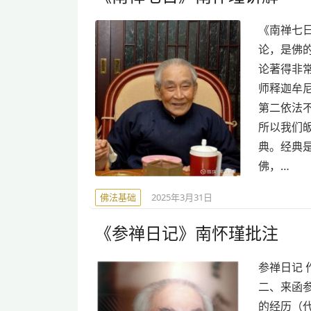
《南禅七日
论，是佛
论著得非
师释迦牟
第二依法
所以我们
典。经典
佛，…
佛法基础
2025年3月31日
《参禅日记》南怀瑾批注
参禅日记 
二、来函参
的经历（代