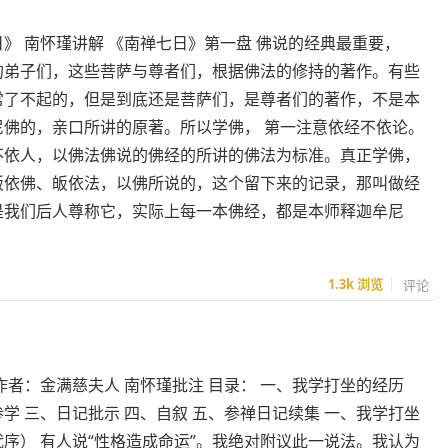
》 南怀瑾讲解 《南禅七日》第一盘 佛说的经典最重要，
的弟子们，这些菩萨与尊者们，根据佛法的修持的著作。有些
常了不起的，但是到底还是菩萨们，是尊者们的著作，不是本
尼佛的，亲口所讲的原著。所以学佛， 第一注意依经不依论。
不依人，以佛法佛说的佛经的所讲的佛法为标准。真正学佛，
皈依佛、皈依法，以佛所说的，这个留下来的记录，那叫做经
是我们后人尊称它，实际上每一本佛经，都是本师释迦牟尼
1.3k
浏览
评论
作者：金满慈夫人 南怀瑾批注 目录： 一、我学打坐的经历
学 三、日记批示 四、自叙 五、参禅日记续集 一、我学打坐
序） 有人说“性格造成命运”。我绝对附议此一说法。我认为