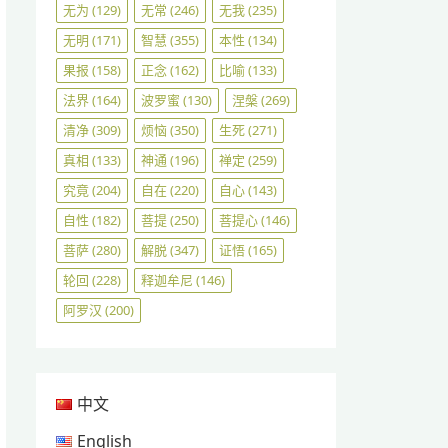
无为
(129)
无常
(246)
无我
(235)
无明
(171)
智慧
(355)
本性
(134)
果报
(158)
正念
(162)
比喻
(133)
法界
(164)
波罗蜜
(130)
涅槃
(269)
清净
(309)
烦恼
(350)
生死
(271)
真相
(133)
神通
(196)
禅定
(259)
究竟
(204)
自在
(220)
自心
(143)
自性
(182)
菩提
(250)
菩提心
(146)
菩萨
(280)
解脱
(347)
证悟
(165)
轮回
(228)
释迦牟尼
(146)
阿罗汉
(200)
中文
English