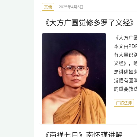
其他
2025年4月6日
《大方广圆觉修多罗了义经
《大方广
本文由PD
有大量识
义经》，略
是讲述如
觉悟有圆
的重要教
广超法师
《南禅七日》南怀瑾讲解