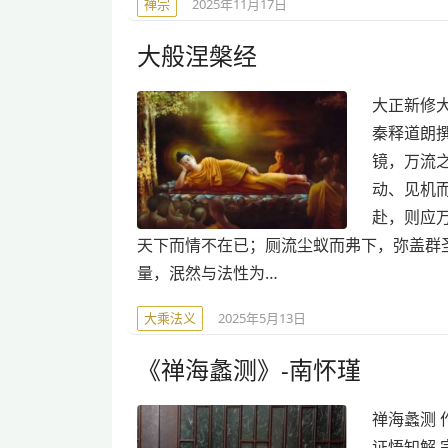
禅宗
2025年11月17日
大般涅槃经
大正新修大藏
秦释道朗
镜，万流
动、见机
赴，则应
天下而情不在已；厕流尘蚁而弗下，弥盖群
量，泯然与法性为…
大乘法义
2025年5月13日
《禅海蠡测》-南怀瑾
禅海蠡测 
证悟知解 