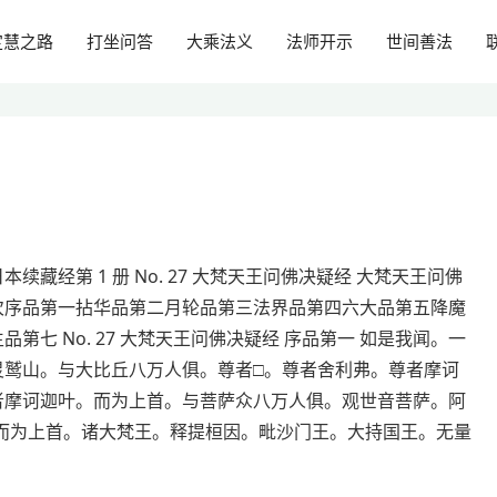
定慧之路
打坐问答
大乘法义
法师开示
世间善法
本续藏经第 1 册 No. 27 大梵天王问佛决疑经 大梵天王问佛
次序品第一拈华品第二月轮品第三法界品第四六大品第五降魔
品第七 No. 27 大梵天王问佛决疑经 序品第一 如是我闻。一
灵鹫山。与大比丘八万人俱。尊者□。尊者舍利弗。尊者摩诃
者摩诃迦叶。而为上首。与菩萨众八万人俱。观世音菩萨。阿
而为上首。诸大梵王。释提桓因。毗沙门王。大持国王。无量