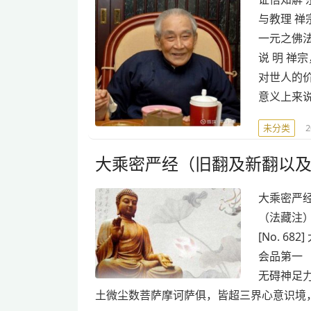
与教理 禅
一元之佛法
说 明 
对世人的
意义上来
未分类
大乘密严经（旧翻及新翻以
大乘密严
（法藏注） 
[No. 
会品第一
无碍神足
土微尘数菩萨摩诃萨俱，皆超三界心意识境