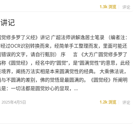
1.3k
浏览
评论
》讲记
圆觉修多罗了义经》讲记 广超法师讲解逸居士笔录 （编者注：
F经过OCR识别转换而来，经简单手工整理而发，里面可能还
别错误的文字，请自行甄别） 序 言 《大方广圆觉修多罗了
称《圆觉经》，经名中的“圆觉”，是“圆满觉性”的意思，此经
来境界，阐扬万法实相是本来圆满觉性的经典。 大乘佛法说，
满与不圆满的差别，佛的觉悟是最圆满的。《圆觉经》所阐明
法是：一切法都是圆觉妙心的显现，…
2025年4月5日
1.2k
浏览
评论