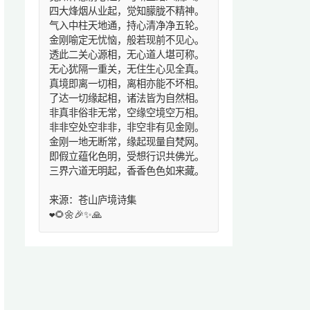
四大烽烟从业起，觉知朦胧不精神。
气入中柱天地通，持心清净净五轮。
金刚喻定无忧恼，般若现前不见心。
透此二关心源相，无心道人堪可称。
无心犹隔一重关，无住生心见全真。
真境即离一切相，离相亦能不坏相。
了达一切缘起相，诸法皆为自然相。
非真非俗非无常，空缘空境空万相。
非非空处空非非，非空非有见金刚。
金刚一地无断常，缘起现量自梵网。
即假立蕴化色明，受想行识共佛光。
三界六道无明起，香香色色如来藏。
来源：苍山庐境诗集
❤️🌻🌼🎉✨🙏