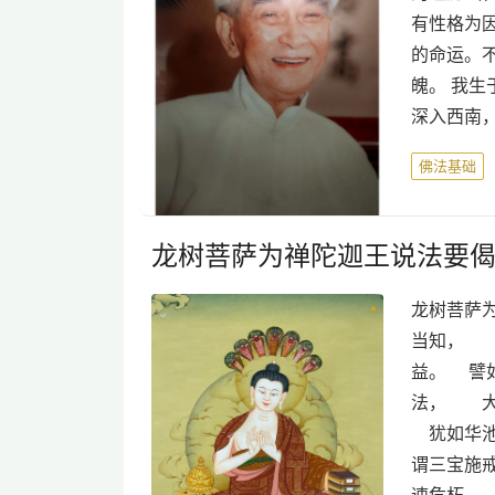
有性格为
的命运。
魄。 我
深入西南
佛法基础
龙树菩萨为禅陀迦王说法要
龙树菩萨
当知， 
益。 譬
法， 大
犹如华池
谓三宝施
速危朽，