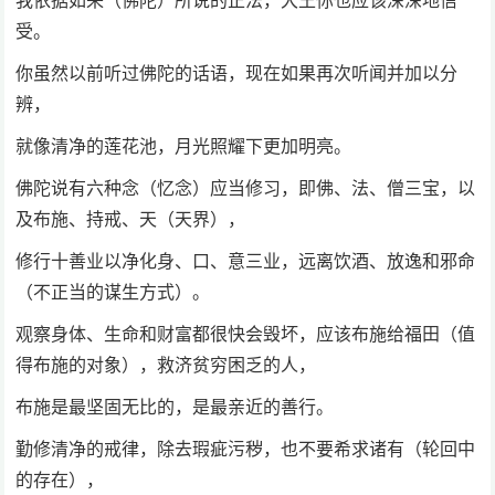
我依据如来（佛陀）所说的正法，大王你也应该深深地信
受。
你虽然以前听过佛陀的话语，现在如果再次听闻并加以分
辨，
就像清净的莲花池，月光照耀下更加明亮。
佛陀说有六种念（忆念）应当修习，即佛、法、僧三宝，以
及布施、持戒、天（天界），
修行十善业以净化身、口、意三业，远离饮酒、放逸和邪命
（不正当的谋生方式）。
观察身体、生命和财富都很快会毁坏，应该布施给福田（值
得布施的对象），救济贫穷困乏的人，
布施是最坚固无比的，是最亲近的善行。
勤修清净的戒律，除去瑕疵污秽，也不要希求诸有（轮回中
的存在），