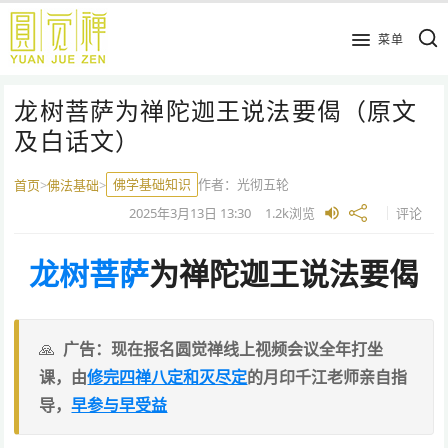
跳
到
菜单
主
要
龙树菩萨为禅陀迦王说法要偈（原文
内
容
及白话文）
佛学基础知识
作者：
光彻五轮
首页
>
佛法基础
>
2025年3月13日
13:30
1.2k
浏览
评论
龙树菩萨
为禅陀迦王说法要偈
广告：现在报名圆觉禅线上视频会议全年打坐
课，由
修完四禅八定和灭尽定
的月印千江老师亲自指
导，
早参与早受益