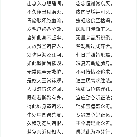
出息入息眠睡间， 念念恒谢常衰灭，
不久便当见磨灭， 皮肉臭烂甚可恶，
青瘀胀坏脓血流， 虫蛆唼食至枯竭，
发毛爪齿各分散， 风吹日曝渐干尽。
当知此身不坚牢， 无量众苦所积聚，
是故贤圣诸智人， 皆观斯过咸弃舍。
须弥巨海及江河， 七日并照皆融竭，
如此坚固尚摧毁， 况复若斯危脆身。
无常既至无救护， 不可恃怙及追求，
是故大王常谛观， 速生厌离求胜法。
人身难得法难闻， 犹如盲龟遇浮孔，
既获若斯希有身， 宜应勤心听正法；
得此妙身造诸恶， 譬如宝器盛众毒。
生处中国遇善友， 专念发心起正愿，
久殖功德具诸根， 王今满足此众善。
若复亲近见知人， 佛说此为净梵行，