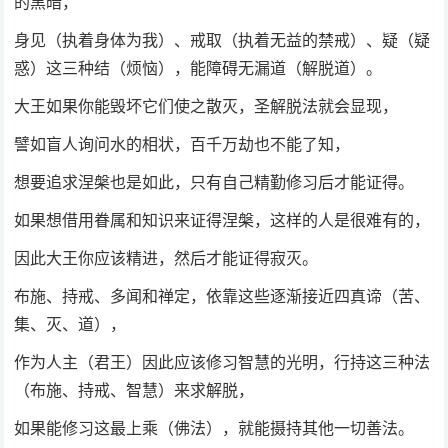
的黑暗，
身见（执着身体为我）、戒取（执着无益的禁戒）、疑（疑
惑）这三种结（烦恼），能障碍无漏道（解脱道）。
大王如果你能毁坏它们使之散灭，圣解脱法就会显现，
譬如盲人询问水的相状，百千万劫也不能了知，
想要追求涅槃也是如此，只有自己精勤修习后才能证得。
如果想借用眷属和知识来证得涅槃，这样的人是很难有的，
因此大王你应该精进，然后才能证得寂灭。
布施、持戒、多闻和禅定，依靠这些逐渐接近四真谛（苦、
集、灭、道），
作为人主（君王）因此应该修习智慧的光明，行持这三种法
（布施、持戒、智慧）来求解脱，
如果能修习这最上乘（佛法），就能摄持其他一切善法。