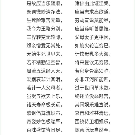
是故应当乐随顺， 诸佛由此证涅槃。
既遇微妙清净法， 应当志求离欲道，
生死险难苦无量， 穷劫宣说莫能尽，
我今为王略分别， 应当谛听善思惟。
三界转变无轮际， 父母妻子更相因，
怨亲憎爱无常处， 如旋火轮岂穷已。
无始生死世界来， 计饮母乳多大海，
若不精勤证空智， 将来复饮无穷限。
周流五道经人天， 若积身骨高须弥，
爱别哀悲计其泪， 亦非江河所能匹，
若计一人父母者， 过于世间草木数。
虽受五欲天上乐， 终还坠没恶趣苦，
诸天寿命极长远， 其间娱乐难宣说，
歌讴倡舞流妙声， 哀音和雅甚清远，
奇姿妙色极端严， 围绕侍卫相娱乐，
百味盛馔皆具足， 随意所玩自然至，