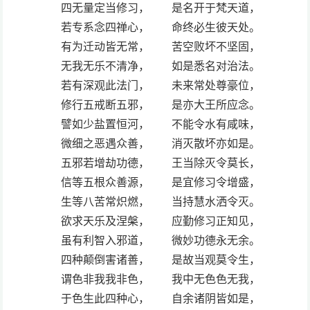
四无量定当修习， 是名开于梵天道，
若专系念四禅心， 命终必生彼天处。
有为迁动皆无常， 苦空败坏不坚固，
无我无乐不清净， 如是悉名对治法。
若有深观此法门， 未来常处尊豪位，
修行五戒断五邪， 是亦大王所应念。
譬如少盐置恒河， 不能令水有咸味，
微细之恶遇众善， 消灭散坏亦如是。
五邪若增劫功德， 王当除灭令莫长，
信等五根众善源， 是宜修习令增盛，
生等八苦常炽燃， 当持慧水洒令灭。
欲求天乐及涅槃， 应勤修习正知见，
虽有利智入邪道， 微妙功德永无余。
四种颠倒害诸善， 是故当观莫令生，
谓色非我我非色， 我中无色色无我，
于色生此四种心， 自余诸阴皆如是，