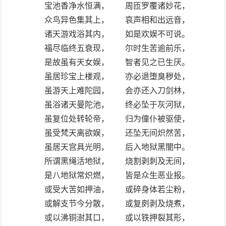
宝池香净水恒满， 周匝罗覆诸妙花，
众鸟异色集其上， 哀声相和出远音，
诸天游戏浴其内， 如是欢娱不可说。
福尽临终五衰现， 尔时生苦逾前乐，
是故虽有天女娱， 智者见之已生厌。
虽居珍宝上楼观， 亦必退堕臭秽处，
虽游天上难陀园， 会亦还入刀剑林，
虽浴诸天曼陀池， 终必坠于灰河狱，
虽复位处转轮帝， 归为僮仆被驱使，
虽受梵天离欲娱， 还坠无间炽然苦，
虽居天宫具光明， 后入地狱黑闇中。
所谓黑绳活地狱， 烧割剥刺及无间，
是八地狱常炽燃， 皆是众生恶业报。
或受大苦如押油， 或碎身体若尘粉，
或解支节今分散， 或复㓟剥及烧煮，
或以沸铜澍其口， 或以铁押裂其形，