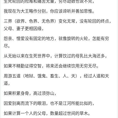
生死轮回的险难和痛苦无量，穷尽劫数也说不完，
我现在为大王略作分别，你应该谛听并善加思惟。
三界（欲界、色界、无色界）变化无常，没有轮回的终点，
父母、妻子更相因缘，
怨亲、憎爱没有固定的地方，就像旋转的火轮，怎能有穷
尽。
从无始以来在生死世界中，计算饮过的母乳比大海还多，
如果不精勤证得空智，将来还会继续饮用无穷无尽。
周游五道（地狱、饿鬼、畜生、人、天），经过人道和天
道，
如果积累身骨，高过须弥山，
因爱别离而流下的眼泪，也不是江河所能比拟的，
如果计算一个人的父母，数量超过世间的草木。