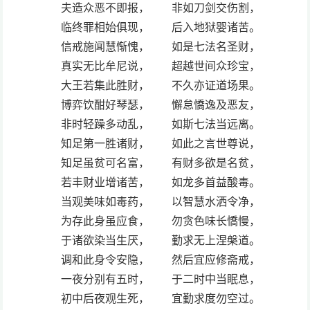
夫造众恶不即报， 非如刀剑交伤割，
临终罪相始俱现， 后入地狱婴诸苦。
信戒施闻慧惭愧， 如是七法名圣财，
真实无比牟尼说， 超越世间众珍宝，
大王若集此胜财， 不久亦证道场果。
博弈饮酣好琴瑟， 懈怠憍逸及恶友，
非时轻躁多动乱， 如斯七法当远离。
知足第一胜诸财， 如此之言世尊说，
知足虽贫可名富， 有财多欲是名贫，
若丰财业增诸苦， 如龙多首益酸毒。
当观美味如毒药， 以智慧水洒令净，
为存此身虽应食， 勿贪色味长憍慢，
于诸欲染当生厌， 勤求无上涅槃道。
调和此身令安隐， 然后宜应修斋戒，
一夜分别有五时， 于二时中当眠息，
初中后夜观生死， 宜勤求度勿空过。