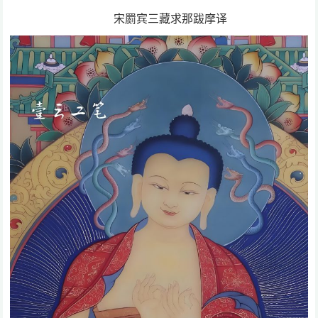
宋罽宾三藏求那跋摩译