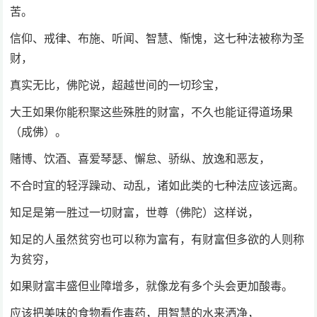
苦。
信仰、戒律、布施、听闻、智慧、惭愧，这七种法被称为圣
财，
真实无比，佛陀说，超越世间的一切珍宝，
大王如果你能积聚这些殊胜的财富，不久也能证得道场果
（成佛）。
赌博、饮酒、喜爱琴瑟、懈怠、骄纵、放逸和恶友，
不合时宜的轻浮躁动、动乱，诸如此类的七种法应该远离。
知足是第一胜过一切财富，世尊（佛陀）这样说，
知足的人虽然贫穷也可以称为富有，有财富但多欲的人则称
为贫穷，
如果财富丰盛但业障增多，就像龙有多个头会更加酸毒。
应该把美味的食物看作毒药，用智慧的水来洒净，