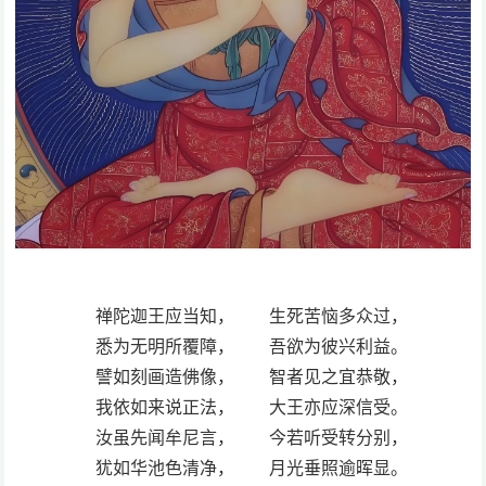
禅陀迦王应当知， 生死苦恼多众过，
悉为无明所覆障， 吾欲为彼兴利益。
譬如刻画造佛像， 智者见之宜恭敬，
我依如来说正法， 大王亦应深信受。
汝虽先闻牟尼言， 今若听受转分别，
犹如华池色清净， 月光垂照逾晖显。