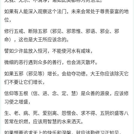
无我、无乐、不清净，诸如此类都称为对治法。
如果有人能深入观察这个法门，未来会常处于尊贵豪富的地
位，
修行五戒、断除五邪（邪见、邪思惟、邪语、邪业、邪
命），这也是大王所应该念的。
譬如少许盐放入恒河，不能使河水有咸味，
微细的恶行遇到众多的善行，也会消灭散坏。
如果五邪（邪见等）增长，会劫夺功德，大王你应该除灭它
们不要让它们增长，
信仰等五根（信、进、念、定、慧）是众善的源泉，应该修
习使之增盛，
生、老、病、死、爱别离、怨憎会、求不得、五阴炽盛等八
苦常在炽燃，应该用智慧的水来洒灭。
如果想要追求天上的快乐和涅槃，就应该勤修习正知见，