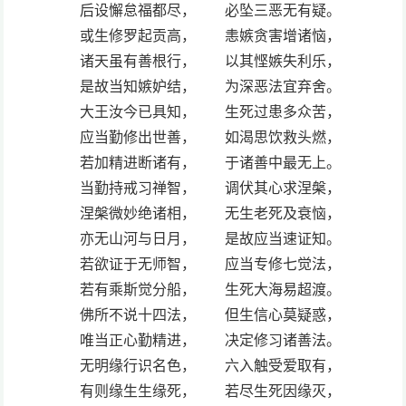
后设懈怠福都尽， 必坠三恶无有疑。
或生修罗起贡高， 恚嫉贪害增诸恼，
诸天虽有善根行， 以其悭嫉失利乐，
是故当知嫉妒结， 为深恶法宜弃舍。
大王汝今已具知， 生死过患多众苦，
应当勤修出世善， 如渴思饮救头燃，
若加精进断诸有， 于诸善中最无上。
当勤持戒习禅智， 调伏其心求涅槃，
涅槃微妙绝诸相， 无生老死及衰恼，
亦无山河与日月， 是故应当速证知。
若欲证于无师智， 应当专修七觉法，
若有乘斯觉分船， 生死大海易超渡。
佛所不说十四法， 但生信心莫疑惑，
唯当正心勤精进， 决定修习诸善法。
无明缘行识名色， 六入触受爱取有，
有则缘生生缘死， 若尽生死因缘灭，