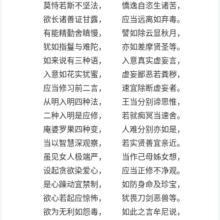
莫恃若斯不坚法， 憍逸自恣生诸苦，
欲长诸善证甘露， 应当远离如弃毒。
有能精勤舍瞋慢， 譬如除云显秋月，
犹如指鬘与难陀， 亦如差摩贤圣等。
如来说有三种语， 入意真实虚妄言，
入意如花实犹蜜， 虚妄鄙恶若粪秽，
应当修习前二言， 速宜除断虚妄者。
从明入明四种法， 王当分别谛思惟，
二种入明是应修， 若就痴冥当速舍。
庵婆罗果四种变， 人难分别亦如是，
当以智慧深观察， 若实贤善宜亲近。
虽见女人极端严， 当作己母姊女想，
设起贪欲染爱心， 应当正修不净观。
是心躁动宜禁制， 如防身命及珍宝，
欲心若起应惊怖， 犹畏刀剑恶兽等。
欲为无利如怨毒， 如此之言牟尼说，