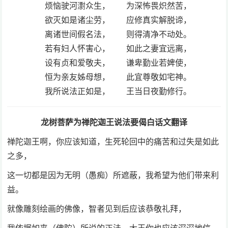
烦恼驶河㵱众生， 为深怖畏炽然苦，
欲灭如是诸尘劳， 应修真实解脱谛，
离诸世间假名法， 则得清净不动处。
若有妇人怀害心， 如此之妻宜远离，
设有贞和爱敬夫， 谦卑勤业若婢使，
恒为亲友姊母想， 此宜尊敬如宅神。
我所说法正如是， 王当日夜勤修行。
龙树菩萨为禅陀迦王说法要偈
白话文翻译
禅陀迦王啊，你应该知道，生死轮回中的痛苦和过失是如此
之多，
这一切都是因为无明（愚痴）所遮蔽，我希望为他们带来利
益。
就像雕刻绘画的佛像，智者见到后应该恭敬礼拜，