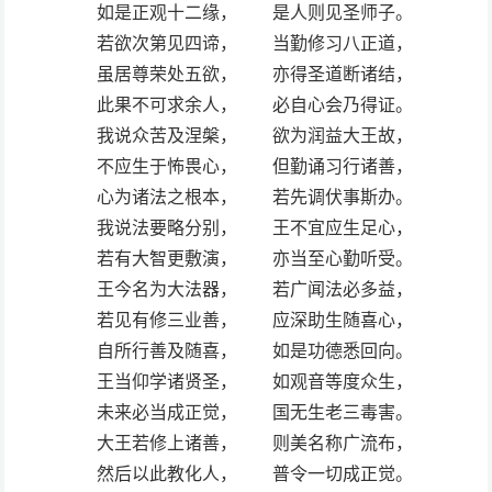
如是正观十二缘， 是人则见圣师子。
若欲次第见四谛， 当勤修习八正道，
虽居尊荣处五欲， 亦得圣道断诸结，
此果不可求余人， 必自心会乃得证。
我说众苦及涅槃， 欲为润益大王故，
不应生于怖畏心， 但勤诵习行诸善，
心为诸法之根本， 若先调伏事斯办。
我说法要略分别， 王不宜应生足心，
若有大智更敷演， 亦当至心勤听受。
王今名为大法器， 若广闻法必多益，
若见有修三业善， 应深助生随喜心，
自所行善及随喜， 如是功德悉回向。
王当仰学诸贤圣， 如观音等度众生，
未来必当成正觉， 国无生老三毒害。
大王若修上诸善， 则美名称广流布，
然后以此教化人， 普令一切成正觉。