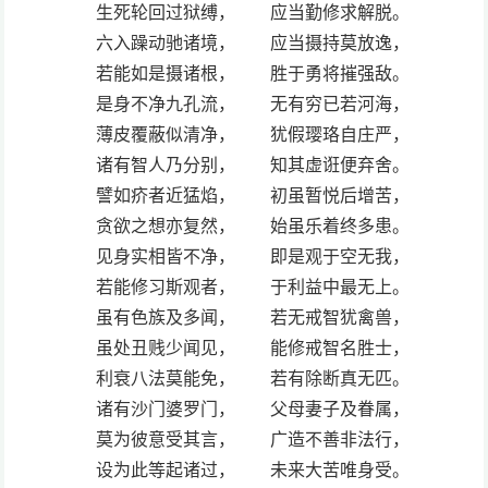
生死轮回过狱缚， 应当勤修求解脱。
六入躁动驰诸境， 应当摄持莫放逸，
若能如是摄诸根， 胜于勇将摧强敌。
是身不净九孔流， 无有穷已若河海，
薄皮覆蔽似清净， 犹假璎珞自庄严，
诸有智人乃分别， 知其虚诳便弃舍。
譬如疥者近猛焰， 初虽暂悦后增苦，
贪欲之想亦复然， 始虽乐着终多患。
见身实相皆不净， 即是观于空无我，
若能修习斯观者， 于利益中最无上。
虽有色族及多闻， 若无戒智犹禽兽，
虽处丑贱少闻见， 能修戒智名胜士，
利衰八法莫能免， 若有除断真无匹。
诸有沙门婆罗门， 父母妻子及眷属，
莫为彼意受其言， 广造不善非法行，
设为此等起诸过， 未来大苦唯身受。