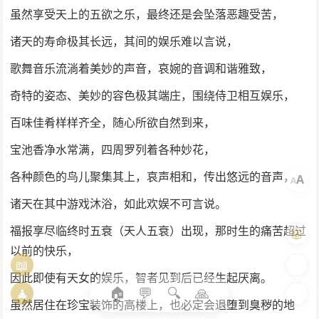
虽然享受天上的五欲之乐，最终还是会坠落恶趣受苦，
诸天的寿命极其长远，其间的娱乐难以言说，
歌舞音乐流淌着美妙的声音，哀婉的音调和谐雅致，
奇特的姿态、美妙的容色极其端庄，围绕侍卫相互娱乐，
百味佳肴样样齐全，随心所欲自然到来，
宝池香净水常满，四周罗列着各种妙花，
各种颜色的鸟儿聚集其上，哀声相和，传出悠远的音声，
A
A
诸天在其中游戏沐浴，如此欢娱不可言说。
福报享尽临终时五衰（天人五衰）出现，那时生的痛苦超过
🤖
以前的快乐，
📖
🎨
因此即使有天女的娱乐，智者见到后已经生起厌离。
🏠
💬
🔍
🙏
🧘
🌓
虽然居住在珍宝装饰的高楼上，也必定会退堕到臭秽的地