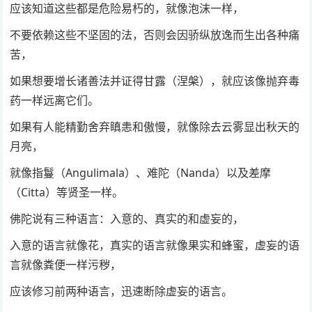
应该知道这些都是危险易朽的，就像泡沫一样，
不要依赖这些不坚固的法，否则会因骄纵放逸而生出各种痛
苦，
如果想要增长诸善法并证得甘露（涅槃），就应该像抛弃毒
药一样远离它们。
如果有人能精勤舍弃瞋恚和傲慢，就像除去云雾显出秋天的
月亮，
就像指鬘（Angulimala）、难陀（Nanda）以及差摩
（Citta）等贤圣一样。
佛陀说有三种语言：入意的、真实的和虚妄的，
入意的语言就像花，真实的语言就像果实和蜂蜜，虚妄的语
言就像粪便一样污秽，
应该修习前两种语言，迅速断除虚妄的语言。