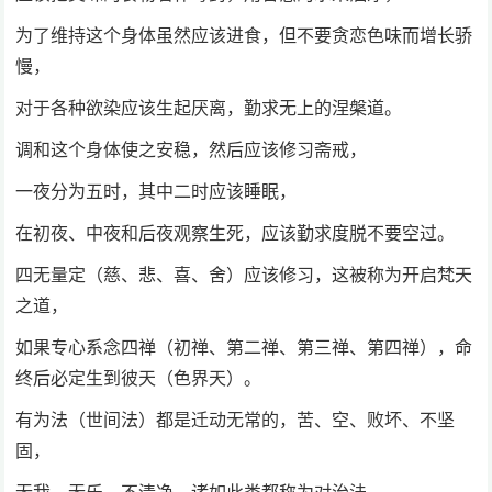
为了维持这个身体虽然应该进食，但不要贪恋色味而增长骄
慢，
对于各种欲染应该生起厌离，勤求无上的涅槃道。
调和这个身体使之安稳，然后应该修习斋戒，
一夜分为五时，其中二时应该睡眠，
在初夜、中夜和后夜观察生死，应该勤求度脱不要空过。
四无量定（慈、悲、喜、舍）应该修习，这被称为开启梵天
之道，
如果专心系念四禅（初禅、第二禅、第三禅、第四禅），命
终后必定生到彼天（色界天）。
有为法（世间法）都是迁动无常的，苦、空、败坏、不坚
固，