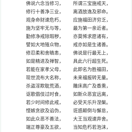
佛说六念当修习， 所谓三宝施戒天，
修行十善净三业， 离酒放逸及邪命。
观身命财速危朽， 应施福田济穷乏，
施为坚牢无与等， 最为第一亲近者。
勤修净戒除瑕秽， 亦莫悕求愿诸有，
譬如大地殖众物， 戒亦如是生诸善。
修忍柔和舍瞋恚， 佛说是行最无上，
如是精进及禅智， 具此六行超生死。
若能在家孝父母， 此即名为胜福田，
现世流布大名称， 未来福报转无量。
杀盗淫欺耽荒酒， 雕床高广及香熏，
讴歌倡伎过时食， 如斯众恶宜远离，
若少时间修此戒， 必受天乐升涅槃。
悭嫉贪欲及谄伪， 诳惑颠倒与懈怠，
如此众恶不善法， 大王当观速弃舍。
端正尊豪及五欲， 当知危朽若泡沫，