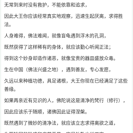
无常到来时没有救护，不能依靠和追求，
因此大王你应该经常真实地观察，迅速生起厌离，求得胜
法。
人身难得，佛法难闻，就像盲龟遇到浮木的孔洞，
既然获得了这样稀有的身体，就应该勤心听闻正法；
得到这个妙身却造作诸恶，就像宝贵的器皿盛放众毒。
生在中国（佛法兴盛之地），遇到善友，专心发愿，
久远以来种植功德，具足诸根，大王你现在已经满足了这些
善缘。
如果再亲近有见识的人，佛陀说这是清净的梵行（修行），
因此应该乐于随顺，诸佛因此证得涅槃。
既然遇到了微妙的清净法，就应该立志求得离欲之道，