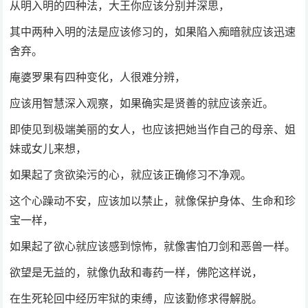
从明入明的四种法，大王你应该分别并深思，
其中两种入明的法是应该修习的，如果陷入痴暗就应该迅速
舍弃。
庵婆罗果有四种变化，人很难分辨，
应该用智慧深入观察，如果确实是贤善的就应该亲近。
即使见到极端美丽的女人，也应该把她当作自己的母亲、姐
妹或女儿来想，
如果起了贪欲染污的心，就应该正确修习不净观。
这个心躁动不安，应该加以禁止，就像保护身体、生命和珍
宝一样，
如果起了欲心就应该感到惊怖，就像害怕刀剑和恶兽一样。
欲望是无益的，就像仇敌和毒药一样，佛陀这样说，
在生死轮回中经历牢狱的束缚，应该勤修求得解脱。