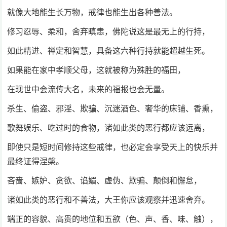
就像大地能生长万物，戒律也能生出各种善法。
修习忍辱、柔和，舍弃瞋恚，佛陀说这是最无上的行持，
如此精进、禅定和智慧，具备这六种行持就能超越生死。
如果能在家中孝顺父母，这就被称为殊胜的福田，
在现世中会流传大名，未来的福报也会无量。
杀生、偷盗、邪淫、欺骗、沉迷酒色、奢华的床铺、香熏，
歌舞娱乐、吃过时的食物，诸如此类的恶行都应该远离，
即使只是短时间修持这些戒律，也必定会享受天上的快乐并
最终证得涅槃。
吝啬、嫉妒、贪欲、谄媚、虚伪、欺骗、颠倒和懈怠，
诸如此类的恶行和不善法，大王你应该观察并迅速舍弃。
端正的容貌、高贵的地位和五欲（色、声、香、味、触），