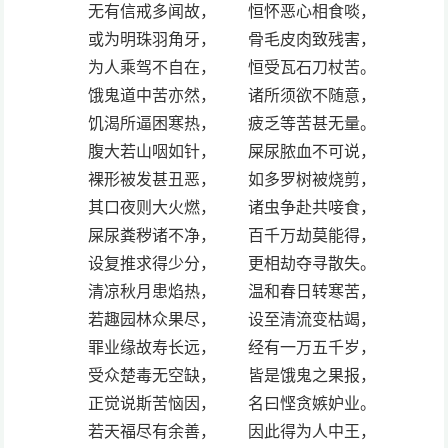
无有信戒多闻故， 恒怀恶心相食啖，
或为明珠羽角牙， 骨毛皮肉致残害，
为人乘驾不自在， 恒受瓦石刀杖苦。
饿鬼道中苦亦然， 诸所须欲不随意，
饥渴所逼困寒热， 疲乏等苦甚无量。
腹大若山咽如针， 屎尿脓血不可说，
裸形被发甚丑恶， 如多罗树被烧剪，
其口夜则大火燃， 诸虫争赴共唼食，
屎尿粪秽诸不净， 百千万劫莫能得，
设复推求得少分， 更相劫夺寻散失。
清凉秋月患焰热， 温和春日转寒苦，
若趣园林众果尽， 设至清流变枯竭，
罪业缘故寿长远， 经有一万五千岁，
受众楚毒无空缺， 皆是饿鬼之果报，
正觉说斯苦恼因， 名曰悭贪嫉妒业。
若天福尽有余善， 因此得为人中王，