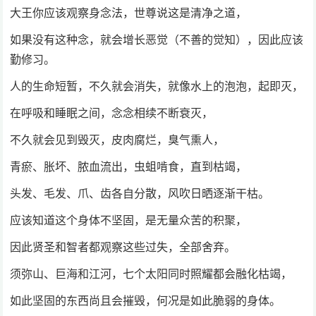
大王你应该观察身念法，世尊说这是清净之道，
如果没有这种念，就会增长恶觉（不善的觉知），因此应该
勤修习。
人的生命短暂，不久就会消失，就像水上的泡泡，起即灭，
在呼吸和睡眠之间，念念相续不断衰灭，
不久就会见到毁灭，皮肉腐烂，臭气熏人，
青瘀、胀坏、脓血流出，虫蛆啃食，直到枯竭，
头发、毛发、爪、齿各自分散，风吹日晒逐渐干枯。
应该知道这个身体不坚固，是无量众苦的积聚，
因此贤圣和智者都观察这些过失，全部舍弃。
须弥山、巨海和江河，七个太阳同时照耀都会融化枯竭，
如此坚固的东西尚且会摧毁，何况是如此脆弱的身体。