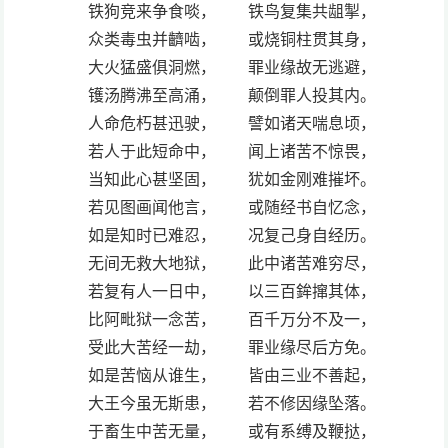
铁狗竞来争食啖， 铁鸟复集共龃掣，
众类毒虫并䶩啮， 或烧铜柱贯其身，
大火猛盛俱洞燃， 罪业缘故无逃避，
镬汤腾沸至高涌， 颠倒罪人投其内。
人命危朽甚迅驶， 譬如诸天喘息顷，
若人于此短命中， 闻上诸苦不惊畏，
当知此心甚坚固， 犹如金刚难摧坏。
若见图画闻他言， 或随经书自忆念，
如是知时已难忍， 况复己身自经历。
无间无救大地狱， 此中诸苦难穷尽，
若复有人一日中， 以三百鉾撺其体，
比阿毗狱一念苦， 百千万分不及一，
受此大苦经一劫， 罪业缘尽后方免。
如是苦恼从谁生， 皆由三业不善起，
大王今虽无斯患， 若不修因缘坠落。
于畜生中苦无量， 或有系缚及鞭挞，