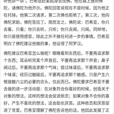
听他讲一讲”。巴希亚赶紧起身去找佛。他在路上遇到佛
陀，请佛陀为他开示。佛陀回答说现在不是时候，因为他正
在托钵。他第二次请求，第二次佛也拒绝了。第三次，他向
佛陀求助，佛陀答应了。简而言之，佛陀说：巴希亚，你只
去看，只看；你只去听，只听；你只去闻，只闻。同样地，
你只是使用感官，除此之外不做任何进一步的事情。巴希亚
明白了佛陀建议他做的事，他证得了阿罗汉。
佛陀建议巴希亚怎么做呢？眼睛看到东西后，不要再追求那
个东西；耳朵听完某个声音后，不要再追求那个声音；鼻子
闻过后，不要再追求那个气味；尝过味道后，不要再追求那
个味道；经历过触碰后，不要再追求那个触感。只是产生六
根接触六尘的必要的念头，仅此而已。佛陀要求巴希亚不要
去做的进一步活动是：在对象符合你喜好的时候，创造关于
对象的想法，这样的想法会促进依恋；如果对象不合你的喜
好，产生不喜欢的想法，这会助长厌恶。这种依恋和厌恶促
进了贪爱。巴希亚理解了佛陀告诉他的话，他因此发展了正