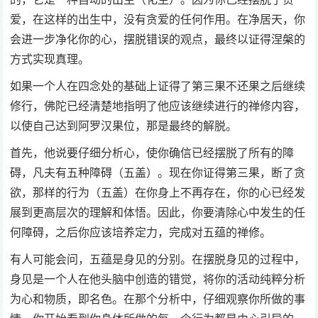
爱，在这样的出生中，没有贪爱的任何作用。在净居天，你
会进一步净化你的心，摆脱错误的观点，最终以证得涅槃的
方式实现真理。
如果一个人在四念处的基础上证得了第三果不还果之后继续
修行，佛陀已经清楚地指明了他应该继续进行的禅修内容，
以使自己达到阿罗汉果位，那是最终的解脱。
首先，他说要仔细分析心，使你确信已经摆脱了所有的障
碍，凡夫有五种障碍（五盖）。现在你证得第三果，断了贪
欲，那样的行为（五盖）在你身上不再存在，你的心已经发
展到更高层次的理解和体悟。因此，你要清除心中发生的任
何障碍，之后你应该培养定力，完成对五蕴的禅修。
有人可能会问，五蕴是身见的分别。在摆脱身见的过程中，
身见是一个人在他头脑中创造的错觉，将你的活动纯粹分析
为心和物质，即名色。在那个分析中，仔细观察你所做的事