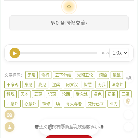
🧘
💬
0
条同修交流
›
▶
0.0%
文章标签：
无常
修行
五下分结
光彻五轮
烦恼
散乱
A
A
不净观
身见
我见
涅槃
阿罗汉
智慧
无我
法念处
解脱
天地
五蕴
识蕴
轮回
受念处
名色
初果
三果
🤖
四念处
心念处
禅修
嗔
寻灭尊者
梵行已立
业力
📖
🎨
🏠
💬
🔍
🙏
🧘
🌓
若法义对您有所助益，欢迎随喜护持