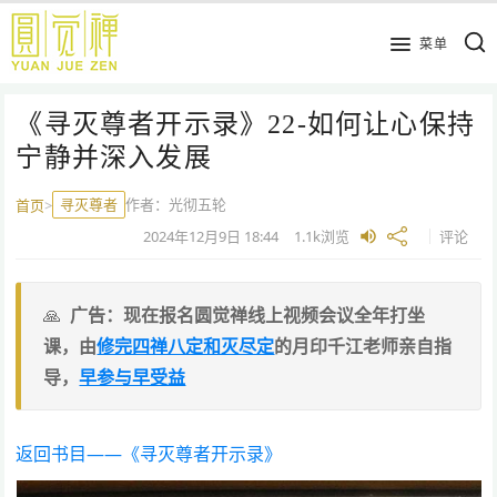
跳
到
菜单
主
要
《寻灭尊者开示录》22-如何让心保持
内
容
宁静并深入发展
寻灭尊者
作者：
光彻五轮
首页
>
2024年12月9日
18:44
1.1k
浏览
评论
广告：现在报名圆觉禅线上视频会议全年打坐
课，由
修完四禅八定和灭尽定
的月印千江老师亲自指
导，
早参与早受益
返回书目——《寻灭尊者开示录》