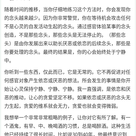
随着时间的推移，当你仔细地练习这个方法时，你会发现你
的念头越来越少。因为你非常警觉，你在等待机会攻击任何
不是心灵的自发活动生起的念头。通过感官体验某事的念头
创造，不是那些念头，那些念头是无法停止的。（那些念
头）是由你发展出来以助长厌恶或依恋的后续念头，那些是
你要处理的念头。最终的结果是，你的心会始终处于宁静
中。
你听到一些东西，仅此而已，它是无常的。它不再促进对任
何感官对象产生依恋或厌恶的想法。所会发生的事情是你开
始让心灵保持宁静、宁静、宁静。我一直强调，是依恋和厌
恶的推动，让心的贪爱坚定不移。如果依恋或厌恶的念头无
力生起，贪爱的维系就会无力，贪爱也就会变得微弱。
我想举一个非常非常粗略的例子，让你对它有所了解。有一
个酒鬼，有早、中、晚喝酒的习惯，总是喝醉酒。这种生活
他已经持续了很长时间，比如说30到40年，他最终意识到