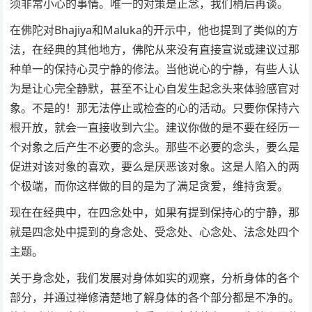
须非常小心的事情。唯一的对策是正念，我们稍后再谈。
在佛陀对Bhajiya和Maluka的开示中，他也提到了类似的方
法，在经典的其他地方，佛陀从来没有直接宣说或建议过那
种单一的保持心灵宁静的修法。当他说心的宁静，有些人认
为是让心完全静默，甚至不让心自发生起念头来体验感官对
象。不是的！那无法停止或检查的心的活动。只要你保持六
根开放，就会一直接收到六尘。建议你做的是不要在经历一
个对象之后产生不必要的念头。那些不必要的念头，要么是
促进对该对象的喜欢，要么是厌恶该对象。这是人陷入的两
个极端，而你这样做的目的是为了满足贪爱，维持贪爱。
现在在经典中，在四念处中，如果有提到保持心的宁静，那
就是四念处中提到的身念处、受念处、心念处、法念处四个
主题。
关于身念处，我们发展对身体如实的观察，分析身体的各个
部分，并通过禅修清楚地了解身体的各个部分都是不净的。