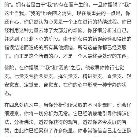
的”。拥有者是由于“我”的存在而产生的，一旦你摆脱了“我”
这个自我，“我的”也会随之消失。现在最重要的一点是，你
还有心，你仍然认为心灵是一个正在进行的持续过程。你已
经利用这种力量去除了大部分的烦恼。你仔细分析过自己，
并达到了只剩下心的阶段。由于你获得的错误经验和得出的
错误结论而造成的所有其他烦恼，所有这些你都已经克服
了。而正是这个所谓的心，才是一个人最终要处理的东西。
佛陀，在你摆脱了“我”和“我的”之后，他教导你修行七觉
支。七觉支包括念觉支、择法觉支、精进觉支、喜觉支、轻
安觉支、定觉支、舍觉支，在你的心中形成一种宁静的状
态。
在四念处练习中，当你分析你所采取的不同步骤时，你会仔
细观察，你将一切分析为无常。它已经清楚地引导你辨识佛
法，分析佛法，透过你获得的观智，透过你迄今发展的智
慧，由此你已经累积了许多能量。你非常确信自己走在正确