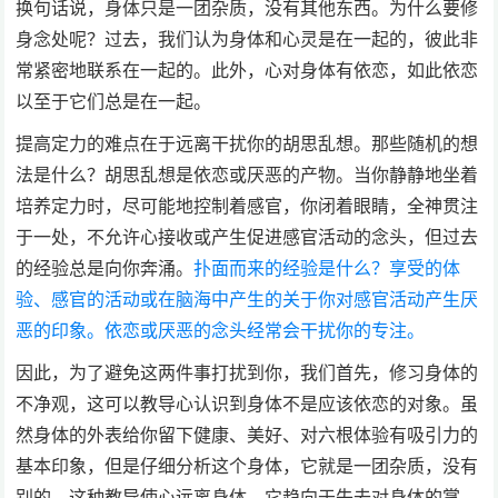
换句话说，身体只是一团杂质，没有其他东西。为什么要修
身念处呢？过去，我们认为身体和心灵是在一起的，彼此非
常紧密地联系在一起的。此外，心对身体有依恋，如此依恋
以至于它们总是在一起。
提高定力的难点在于远离干扰你的胡思乱想。那些随机的想
法是什么？胡思乱想是依恋或厌恶的产物。当你静静地坐着
培养定力时，尽可能地控制着感官，你闭着眼睛，全神贯注
于一处，不允许心接收或产生促进感官活动的念头，但过去
的经验总是向你奔涌。
扑面而来的经验是什么？享受的体
验、感官的活动或在脑海中产生的关于你对感官活动产生厌
恶的印象。依恋或厌恶的念头经常会干扰你的专注。
因此，为了避免这两件事打扰到你，我们首先，修习身体的
不净观，这可以教导心认识到身体不是应该依恋的对象。虽
然身体的外表给你留下健康、美好、对六根体验有吸引力的
基本印象，但是仔细分析这个身体，它就是一团杂质，没有
别的。这种教导使心远离身体，它趋向于失去对身体的掌