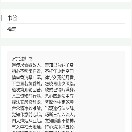
书签
禅定
寄宗法师书
遥传尺素慰故人，善知已为纳子身。
初心不移常自省，不枉年少赴空门。
慎审香消翠叶沉，律学久荒朗月昏。
不慧置若黄昏处，怎晓青山夕照临。
道次第观轮回苦，欣慰已得暇满身。
具二资粮前行满，息心四念法中尊。
择法安般修静虑，奢摩他中定乾坤。
舍念清净妙难喻，当观遍行法味醇。
觉知作意前心起，巧断三结入流人。
四大烽烟从业起，觉知朦胧不精神。
气入中柱天地通，持心清净净五轮。