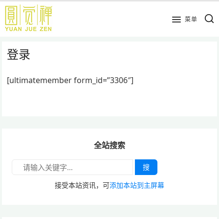
跳
到
菜单
主
要
登录
内
容
[ultimatemember form_id=”3306″]
全站搜索
搜
接受本站资讯，可
添加本站到主屏幕