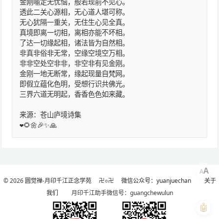
金刚喻定无忧恼，般若现前不见心。
透此二关心源相，无心道人堪可称。
无心犹隔一重关，无住生心见全真。
真境即离一切相，离相亦能不坏相。
了达一切缘起相，诸法皆为自然相。
非真非俗非无常，空缘空境空万相。
非非空处空非非，非空非有见金刚。
金刚一地无断常，缘起现量自梵网。
即假立蕴化色明，受想行识共佛光。
三界六道无明起，香香色色如来藏。
来源：苍山庐境诗集
❤️🌻🌼🎉✨🙏
A
A
© 2026
圆觉禅-月印千江正念学苑
卍○卍
微信公众号：yuanjuechan
关于
我们
月印千江助手微信号：guangchewulun
🤖