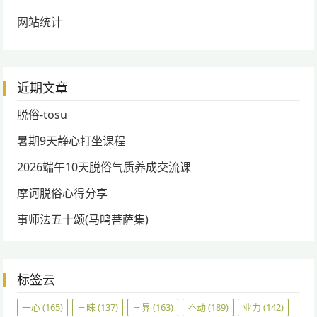
网站统计
近期文章
脱俗-tosu
暑期9天静心打坐课程
2026端午10天脱俗气质养成交流课
摩诃脱俗心得分享
事师法五十颂(马鸣菩萨集)
标签云
一心
(165)
三昧
(137)
三界
(163)
不动
(189)
业力
(142)