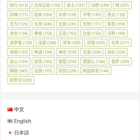
修行
(413)
光彻五轮
(193)
净土
(131)
功德
(249)
嗔
(201)
四禅
(177)
如来
(204)
实修
(128)
平等
(145)
恶业
(128)
无为
(129)
无常
(246)
无我
(235)
无明
(171)
智慧
(355)
本性
(134)
果报
(158)
正念
(162)
比喻
(133)
法界
(164)
波罗蜜
(130)
涅槃
(269)
清净
(309)
烦恼
(350)
生死
(271)
真相
(133)
神通
(196)
禅定
(259)
究竟
(204)
自在
(220)
自心
(143)
自性
(182)
菩提
(250)
菩提心
(146)
菩萨
(280)
解脱
(347)
证悟
(165)
轮回
(228)
释迦牟尼
(146)
阿罗汉
(200)
中文
English
日本語