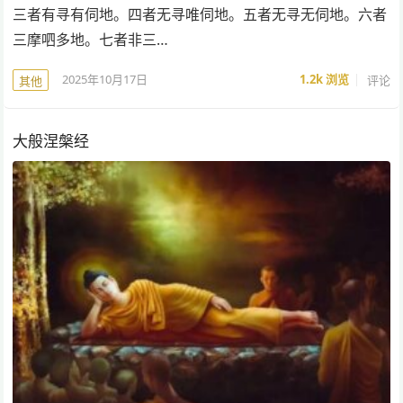
三者有寻有伺地。四者无寻唯伺地。五者无寻无伺地。六者
三摩呬多地。七者非三…
2025年10月17日
1.2k
浏览
评论
其他
大般涅槃经