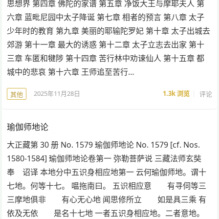
思想界 第四章 佛陀的家谱 第五章 净饭大王与摩耶夫人 第
六章 蓝毗尼园中太子降诞 第七章 相者的预言 第八章 太子
少年时的教育 第九章 美丽的耶输陀罗妃 第十章 太子出城去
郊游 第十一章 最大的诱惑 第十二章 太子立志去出家 第十
三章 车匿和犍陟 第十四章 苦行林中劝谏仙人 第十五章 都
城中的悲哀 第十六章 王师追至苦行…
2025年11月28日
1.3k
浏览
评论
其他
瑜伽师地论
大正藏第 30 册 No. 1579 瑜伽师地论 No. 1579 [cf. Nos.
1580-1584] 瑜伽师地论卷第一 弥勒菩萨说 三藏法师玄奘
奉 诏译 本地分中五识身相应地第一 云何瑜伽师地。谓十
七地。何等十七。 嗢拖南曰。 五识相应意 有寻伺等三
三摩地俱非 有心无心地 闻思修所立 如是具三乘 有
依及无依 是名十七地 一者五识身相应地。二者意地。