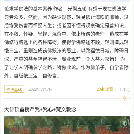
论求学佛法的基本素养 作者：光彻五轮 有感于现在佛法学
习者众多，然而，因为缺少观察，轻易依止海吹的邪师，过
后饱受伤害而怀疑人生；或者因不懂得观察确定是善知识，
在不敬、怀疑、轻视、混俗中，依止所谓的老师，造成在学
佛修行路途上的各种障碍，使得学佛路途不顺，轻则造成轻
慢三宝，重则造成谤佛毁法的恶业，以致福德日减，障碍日
深，严重的甚至神智不清，魔业现前，令人甚为叹惜！ 为
了让学人明确参学之路，特做此论。作为佛弟子，自学者除
外，自皈依三宝，自修自…
2023年7月7日
2.6k
浏览
1 评论
佛法基础
🤖
大佛顶首楞严咒+咒心+梵文教念
🎨
🧘
🌓