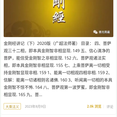
金刚经讲记（下）2020版（广超法师著） 目录： 四、菩萨
观三十二相，即本具金刚智非相显现. 149 五、信心清净的
菩萨，能信受金刚智之非相显现. 152 六、菩萨观诸法实
相，即本具金刚智非相显现. 155 七、上乘菩萨离一切相受
持金刚智显现非相. 159 1、能离一切相观四相非相. 159 2、
信解：能离一切诸相则名诸佛. 160 3、听闻离一切相的本具
金刚智不惊不怖. 164 八、菩萨观第一波罗蜜，即金刚智非
相显现. 165 九、菩…
2023年8月9日
2.0k
浏览
评论
大乘法义