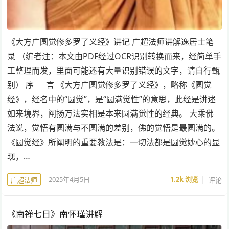
《大方广圆觉修多罗了义经》讲记 广超法师讲解逸居士笔
录 （编者注：本文由PDF经过OCR识别转换而来，经简单手
工整理而发，里面可能还有大量识别错误的文字，请自行甄
别） 序 言 《大方广圆觉修多罗了义经》，略称《圆觉
经》，经名中的“圆觉”，是“圆满觉性”的意思，此经是讲述
如来境界，阐扬万法实相是本来圆满觉性的经典。 大乘佛
法说，觉悟有圆满与不圆满的差别，佛的觉悟是最圆满的。
《圆觉经》所阐明的重要教法是：一切法都是圆觉妙心的显
现，…
2025年4月5日
1.2k
浏览
评论
广超法师
《南禅七日》南怀瑾讲解