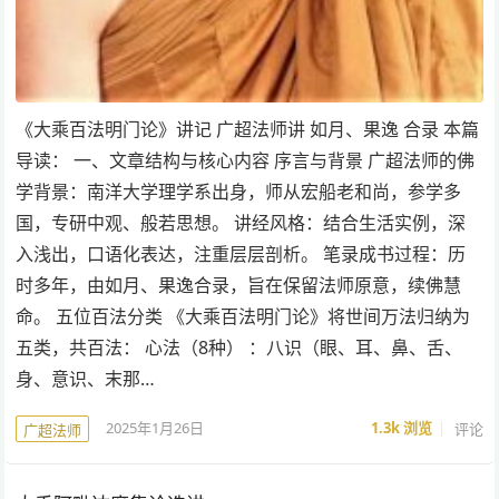
《大乘百法明门论》讲记 广超法师讲 如月、果逸 合录 本篇
导读： 一、文章结构与核心内容 序言与背景 广超法师的佛
学背景：南洋大学理学系出身，师从宏船老和尚，参学多
国，专研中观、般若思想。 讲经风格：结合生活实例，深
入浅出，口语化表达，注重层层剖析。 笔录成书过程：历
时多年，由如月、果逸合录，旨在保留法师原意，续佛慧
命。 五位百法分类 《大乘百法明门论》将世间万法归纳为
五类，共百法： 心法（8种） ：八识（眼、耳、鼻、舌、
身、意识、末那…
2025年1月26日
1.3k
浏览
评论
广超法师