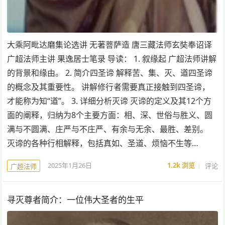
大乘阿毗达磨集论选讲 无著菩萨造 唐三藏法师玄奘奉诏译
广超法师主讲 果逸居士笔录 导读： 1. 叙缘起 广超法师讲解
的背景和缘由。 2. 简介四圣谛 解释苦、集、灭、道四圣谛
的概念及其重要性。 讲解修行者需要真正接触到四圣谛，
才能称为知“道”。 3. 详细分析灭谛 灭谛的定义及其12个方
面的阐释，归纳为8个主要方面：相、深、世俗与胜义、圆
满与不圆满、庄严与不庄严、有余与无余、最胜、差别。
灭谛的各种行相解释，包括真如、圣道、烦恼不生等…
2025年1月26日
1.2k
浏览
评论
广超法师
寻灭尊者简介：一位伟大圣者的生平