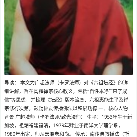
导读： 本文为广超法师（卡罗法师）对《六祖坛经》的详
细讲解，旨在阐释禅宗核心教义，包括“自性本净”“直了成
佛”等思想，并梳理《坛经》版本流变、六祖惠能生平及禅
宗修行次第，鼓励佛友传播佛法以积累功德 一、核心人物
背景 广超法师（卡罗法师/致光法师） 生平：1953年生于新
加坡，祖籍福建福清，1979年肄业于南洋大学理学系，
1980年出家，师从宏船老和尚。 传承：南传佛教禅法（斯