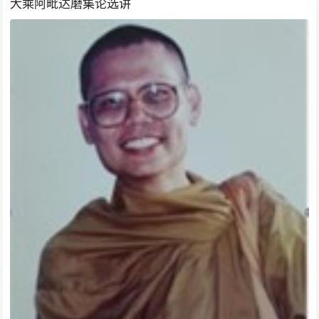
大乘阿毗达磨集论选讲