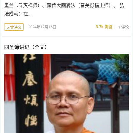
里兰卡寻灭禅师）、藏传大圆满法（晋美彭措上师）。 弘
法成就：在…
2024年12月16日
3.7k
浏览
1 评论
大乘法义
四圣谛讲记（全文）