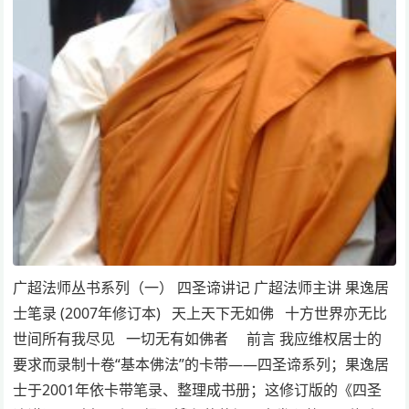
广超法师丛书系列（一） 四圣谛讲记 广超法师主讲 果逸居
士笔录 (2007年修订本) 天上天下无如佛 十方世界亦无比
世间所有我尽见 一切无有如佛者 前言 我应维权居士的
要求而录制十卷“基本佛法”的卡带——四圣谛系列；果逸居
士于2001年依卡带笔录、整理成书册；这修订版的《四圣