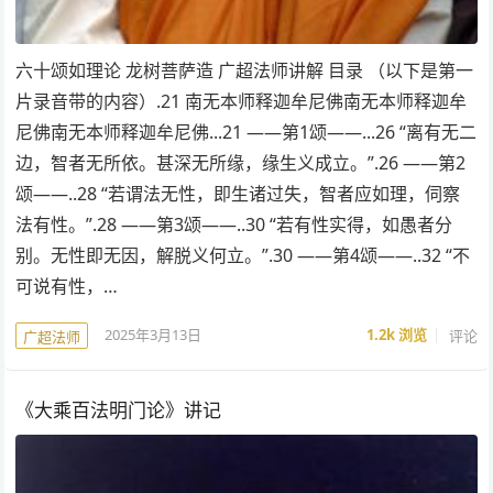
六十颂如理论 龙树菩萨造 广超法师讲解 目录 （以下是第一
片录音带的内容）.21 南无本师释迦牟尼佛南无本师释迦牟
尼佛南无本师释迦牟尼佛...21 ——第1颂——...26 “离有无二
边，智者无所依。甚深无所缘，缘生义成立。”.26 ——第2
颂——..28 “若谓法无性，即生诸过失，智者应如理，伺察
法有性。”.28 ——第3颂——..30 “若有性实得，如愚者分
别。无性即无因，解脱义何立。”.30 ——第4颂——..32 “不
可说有性，…
2025年3月13日
1.2k
浏览
评论
广超法师
《大乘百法明门论》讲记