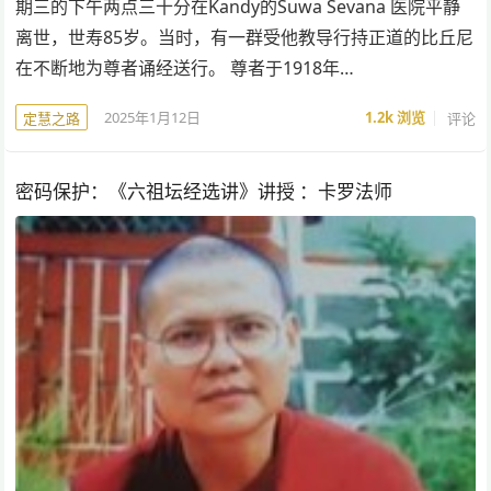
期三的下午两点三十分在Kandy的Suwa Sevana 医院平静
离世，世寿85岁。当时，有一群受他教导行持正道的比丘尼
在不断地为尊者诵经送行。 尊者于1918年…
2025年1月12日
1.2k
浏览
评论
定慧之路
密码保护：《六祖坛经选讲》讲授 ：卡罗法师