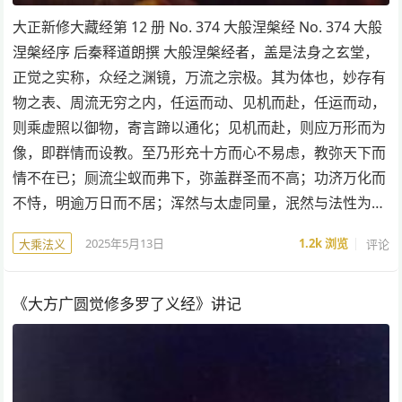
大正新修大藏经第 12 册 No. 374 大般涅槃经 No. 374 大般
涅槃经序 后秦释道朗撰 大般涅槃经者，盖是法身之玄堂，
正觉之实称，众经之渊镜，万流之宗极。其为体也，妙存有
物之表、周流无穷之内，任运而动、见机而赴，任运而动，
则乘虚照以御物，寄言蹄以通化；见机而赴，则应万形而为
像，即群情而设教。至乃形充十方而心不易虑，教弥天下而
情不在已；厕流尘蚁而弗下，弥盖群圣而不高；功济万化而
不恃，明逾万日而不居；浑然与太虚同量，泯然与法性为…
2025年5月13日
1.2k
浏览
评论
大乘法义
《大方广圆觉修多罗了义经》讲记