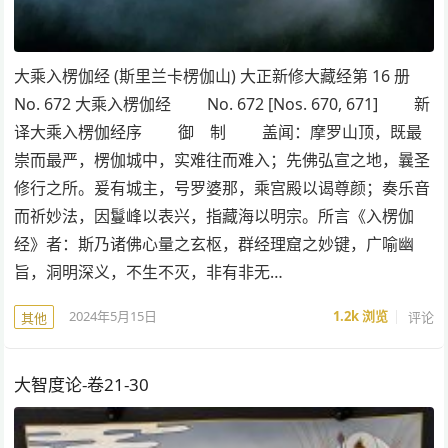
大乘入楞伽经 (斯里兰卡楞伽山) 大正新修大藏经第 16 册
No. 672 大乘入楞伽经 No. 672 [Nos. 670, 671] 新
译大乘入楞伽经序 御 制 盖闻：摩罗山顶，既最
崇而最严，楞伽城中，实难往而难入；先佛弘宣之地，曩圣
修行之所。爰有城主，号罗婆那，乘宫殿以谒尊颜；奏乐音
而祈妙法，因鬘峰以表兴，指藏海以明宗。所言《入楞伽
经》者：斯乃诸佛心量之玄枢，群经理窟之妙键，广喻幽
旨，洞明深义，不生不灭，非有非无…
2024年5月15日
1.2k
浏览
评论
其他
大智度论-卷21-30