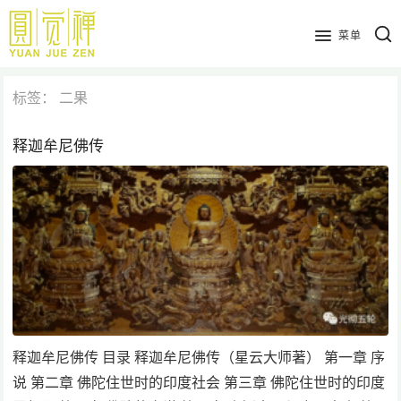
跳
到
菜单
主
要
标签：
二果
内
容
释迦牟尼佛传
释迦牟尼佛传 目录 释迦牟尼佛传（星云大师著） 第一章 序
说 第二章 佛陀住世时的印度社会 第三章 佛陀住世时的印度