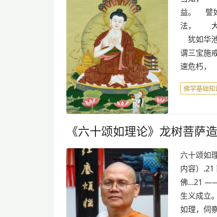
益。 譬
法， 大
犹如华池
谓三宝施
速危朽，
佛学基础知
《六十颂如理论》龙树菩萨造
六十颂如理
内容）.2
佛...21
生义成立。
如理，伺察