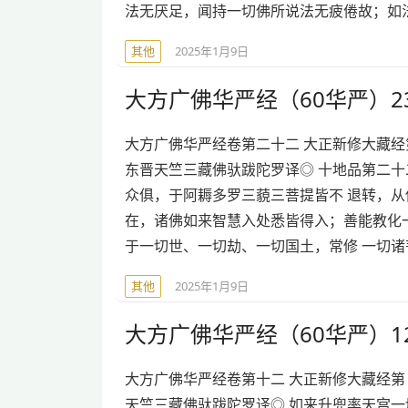
法无厌足，闻持一切佛所说法无疲倦故；如
其他
2025年1月9日
大方广佛华严经（60华严）23
大方广佛华严经卷第二十二 大正新修大藏经第 9
东晋天竺三藏佛驮跋陀罗译◎ 十地品第二十
众俱，于阿耨多罗三藐三菩提皆不 退转，从
在，诸佛如来智慧入处悉皆得入；善能教化
于一切世、一切劫、一切国土，常修 一切诸
其他
2025年1月9日
大方广佛华严经（60华严）12
大方广佛华严经卷第十二 大正新修大藏经第 9 
天竺三藏佛驮跋陀罗译◎ 如来升兜率天宫一