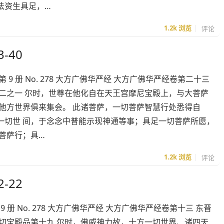
法资生具足，…
1.2k
浏览
评论
-40
 册 No. 278 大方广佛华严经 大方广佛华严经卷第二十三
二之一 尔时，世尊在他化自在天王宫摩尼宝殿上，与大菩萨
他方世界俱来集会。 此诸菩萨，一切菩萨智慧行处悉得自
一切世 间，于念念中普能示现神通等事；具足一切菩萨所愿，
菩萨行；具…
1.2k
浏览
评论
-22
册 No. 278 大方广佛华严经 大方广佛华严经卷第十三 东晋
切宝殿品第十九 尔时，佛威神力故，十方一切世界、诸四天