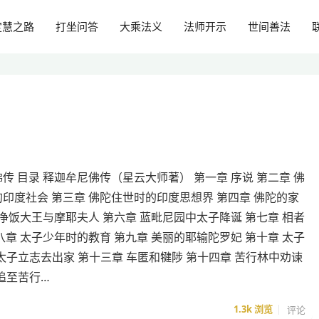
定慧之路
打坐问答
大乘法义
法师开示
世间善法
传 目录 释迦牟尼佛传（星云大师著） 第一章 序说 第二章 佛
印度社会 第三章 佛陀住世时的印度思想界 第四章 佛陀的家
 净饭大王与摩耶夫人 第六章 蓝毗尼园中太子降诞 第七章 相者
八章 太子少年时的教育 第九章 美丽的耶输陀罗妃 第十章 太子
 太子立志去出家 第十三章 车匿和犍陟 第十四章 苦行林中劝谏
追至苦行…
1.3k
浏览
评论