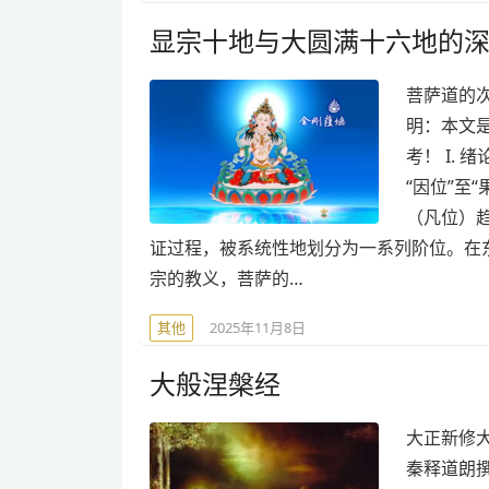
显宗十地与大圆满十六地的
菩萨道的
明：本文
考！ I.
“因位”至
（凡位）
证过程，被系统性地划分为一系列阶位。在
宗的教义，菩萨的…
其他
2025年11月8日
大般涅槃经
大正新修大藏
秦释道朗