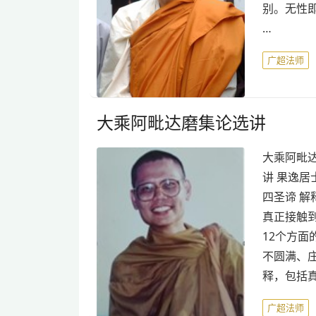
别。无性即
…
广超法师
大乘阿毗达磨集论选讲
大乘阿毗达
讲 果逸居
四圣谛 
真正接触到
12个方
不圆满、
释，包括
广超法师