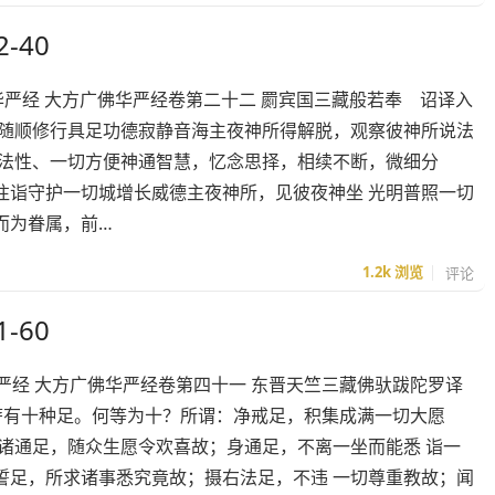
-40
方广佛华严经 大方广佛华严经卷第二十二 罽宾国三藏般若奉 诏译入
子随顺修行具足功德寂静音海主夜神所得解脱，观察彼神所说法
量法性、一切方便神通智慧，忆念思择，相续不断，微细分
往诣守护一切城增长威德主夜神所，见彼夜神坐 光明普照一切
而为眷属，前…
1.2k
浏览
评论
-60
广佛华严经 大方广佛华严经卷第四十一 东晋天竺三藏佛驮跋陀罗译
萨有十种足。何等为十？所谓：净戒足，积集成满一切大愿
诸通足，随众生愿令欢喜故；身通足，不离一坐而能悉 诣一
誓足，所求诸事悉究竟故；摄右法足，不违 一切尊重教故；闻