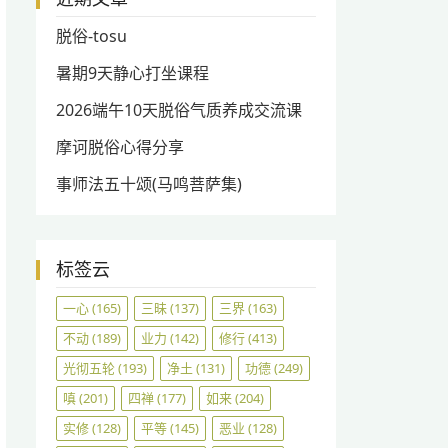
脱俗-tosu
暑期9天静心打坐课程
2026端午10天脱俗气质养成交流课
摩诃脱俗心得分享
事师法五十颂(马鸣菩萨集)
标签云
一心
(165)
三昧
(137)
三界
(163)
不动
(189)
业力
(142)
修行
(413)
光彻五轮
(193)
净土
(131)
功德
(249)
嗔
(201)
四禅
(177)
如来
(204)
实修
(128)
平等
(145)
恶业
(128)