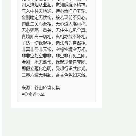
四大烽烟从业起，觉知朦胧不精神。
气入中柱天地通，持心清净净五轮。
金刚喻定无忧恼，般若现前不见心。
透此二关心源相，无心道人堪可称。
无心犹隔一重关，无住生心见全真。
真境即离一切相，离相亦能不坏相。
了达一切缘起相，诸法皆为自然相。
非真非俗非无常，空缘空境空万相。
非非空处空非非，非空非有见金刚。
金刚一地无断常，缘起现量自梵网。
即假立蕴化色明，受想行识共佛光。
三界六道无明起，香香色色如来藏。
来源：苍山庐境诗集
❤️🌻🌼🎉✨🙏