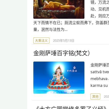
镜，万流
动、见机
赴，则应
天下而情不在已；厕流尘蚁而弗下，弥盖群
量，泯然与法性为…
大乘法义
2025年5月13日
金刚萨埵百字铭(梵文）
金刚萨埵百字明(
sattvā tv
mebhava 
karma su 
其他
20
《大方广圆觉修多罗了义经