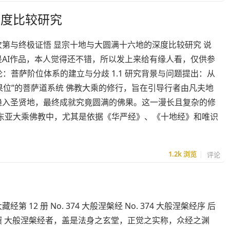
深度比较研究
次第与终极证悟 显宗十地与大圆满十六地的深度比较研究 说
是AI作品，本人觉得还不错，所以发上来给有缘人看，仅供参
 绪论：菩萨阶位体系的建立与分歧 1.1 研究背景与问题提出：从
“果位”的菩萨道系统 佛教大乘的修行，旨在引导行者由凡夫地
趋入圣贤地，最终成就究竟圆满的佛果。这一漫长且复杂的修
东亚大乘佛教中，尤其是依据《华严经》、《十地经》和唯识
1.2k
浏览
评论
经第 12 册 No. 374 大般涅槃经 No. 374 大般涅槃经序 后
撰 大般涅槃经者，盖是法身之玄堂，正觉之实称，众经之渊