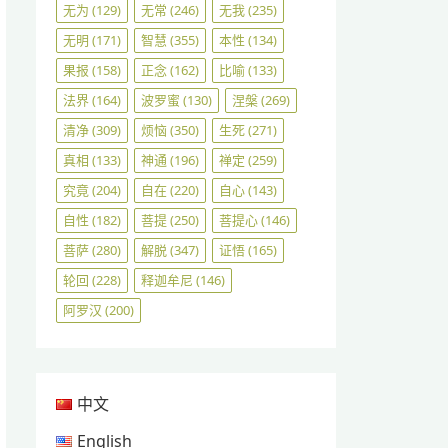
无为
(129)
无常
(246)
无我
(235)
无明
(171)
智慧
(355)
本性
(134)
果报
(158)
正念
(162)
比喻
(133)
法界
(164)
波罗蜜
(130)
涅槃
(269)
清净
(309)
烦恼
(350)
生死
(271)
真相
(133)
神通
(196)
禅定
(259)
究竟
(204)
自在
(220)
自心
(143)
自性
(182)
菩提
(250)
菩提心
(146)
菩萨
(280)
解脱
(347)
证悟
(165)
轮回
(228)
释迦牟尼
(146)
阿罗汉
(200)
中文
English