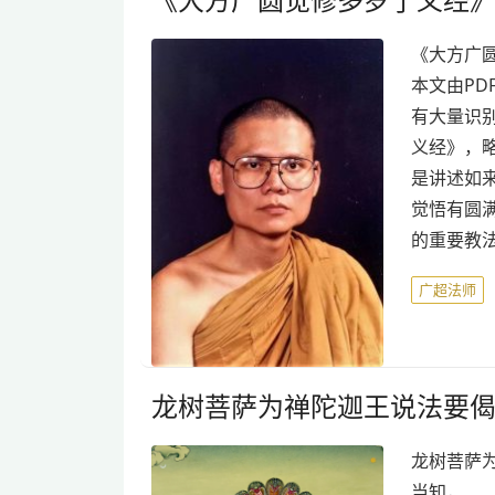
《大方广
本文由PD
有大量识
义经》，略
是讲述如
觉悟有圆
的重要教
广超法师
龙树菩萨为禅陀迦王说法要
龙树菩萨
当知， 