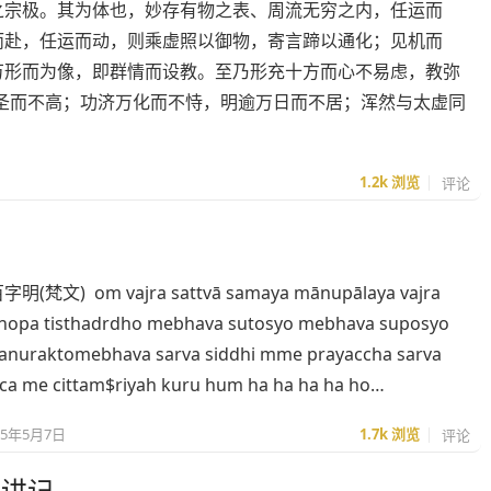
之宗极。其为体也，妙存有物之表、周流无穷之内，任运而
而赴，任运而动，则乘虚照以御物，寄言蹄以通化；见机而
万形而为像，即群情而设教。至乃形充十方而心不易虑，教弥
圣而不高；功济万化而不恃，明逾万日而不居；浑然与太虚同
1.2k
浏览
评论
梵文) om vajra sattvā samaya mānupālaya vajra
enopa tisthadrdho mebhava sutosyo mebhava suposyo
anuraktomebhava sarva siddhi mme prayaccha sarva
ca me cittam$riyah kuru hum ha ha ha ha ho…
25年5月7日
1.7k
浏览
评论
》讲记