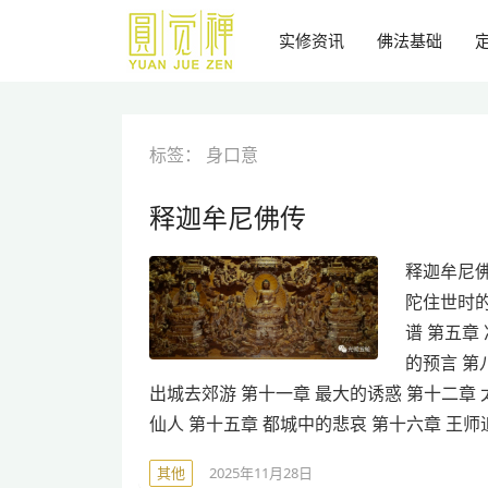
跳
到
实修资讯
佛法基础
主
要
内
容
标签：
身口意
释迦牟尼佛传
释迦牟尼佛
陀住世时的
谱 第五章
的预言 第
出城去郊游 第十一章 最大的诱惑 第十二章
仙人 第十五章 都城中的悲哀 第十六章 王师
其他
2025年11月28日