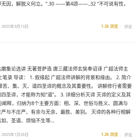
无因，解脱义何立。”.30 ——第4颂——..32 “不可说有性，
2025年3月13日
1.2k
浏览
评论
磨集论选讲 无著菩萨造 唐三藏法师玄奘奉诏译 广超法师主
士笔录 导读： 1. 叙缘起 广超法师讲解的背景和缘由。 2. 简介
解释苦、集、灭、道四圣谛的概念及其重要性。 讲解修行者需要
四圣谛，才能称为知“道”。 3. 详细分析灭谛 灭谛的定义及其
面的阐释，归纳为8个主要方面：相、深、世俗与胜义、圆满与
庄严与不庄严、有余与无余、最胜、差别。 灭谛的各种行相解
真如、圣道、烦恼不生等…
2025年1月26日
1.2k
浏览
评论