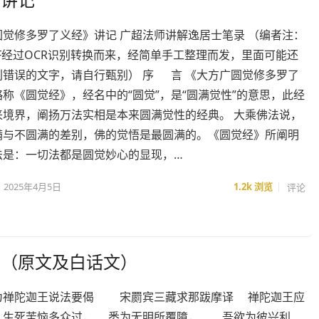
圆觉修多罗了义经》讲记 广超法师讲解逸居士笔录 （编者注：
F经过OCR识别转换而来，经简单手工整理而发，里面可能还
别错误的文字，请自行甄别） 序 言 《大方广圆觉修多罗了
称《圆觉经》，经名中的“圆觉”，是“圆满觉性”的意思，此经
来境界，阐扬万法实相是本来圆满觉性的经典。 大乘佛法说，
满与不圆满的差别，佛的觉悟是最圆满的。《圆觉经》所阐明
法是：一切法都是圆觉妙心的显现，…
2025年4月5日
1.2k
浏览
评论
偈（原文及白话文）
为禅陀迦王说法要偈 宋罽宾三藏求那跋摩译 禅陀迦王应
生死苦恼多众过， 悉为无明所覆障， 吾欲为彼兴利