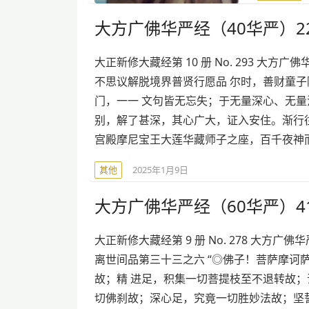
大方广佛华严经（40华严）22
大正新修大藏经第 10 册 No. 293 大
不思议解脱境界普贤行愿品 尔时，善财童
门，一一 文句皆无忘失；于无量深心、无
别，解了甚深，其心广大，证入安住。渐行
宫殿摩尼宝王大莲华藏师子之座，百千夜神
其他
2025年1月9日
大方广佛华严经（60华严）41
大正新修大藏经第 9 册 No. 278 大方
离世间品第三十三之六 “◎佛子！菩萨摩诃
故；精 进足，积集一切菩提枝至不退转故；
切佛刹故；深心足，究竟一切胜妙法故；坚