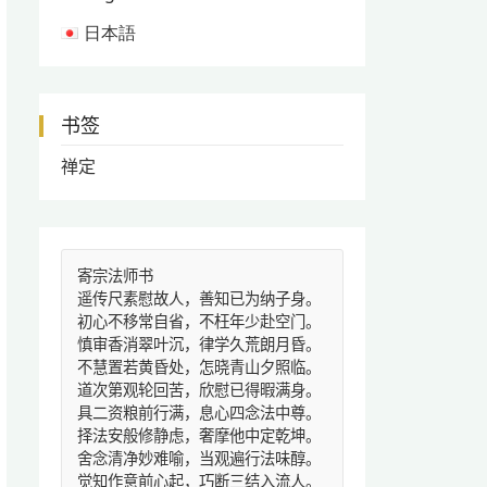
日本語
书签
禅定
寄宗法师书
遥传尺素慰故人，善知已为纳子身。
初心不移常自省，不枉年少赴空门。
慎审香消翠叶沉，律学久荒朗月昏。
不慧置若黄昏处，怎晓青山夕照临。
道次第观轮回苦，欣慰已得暇满身。
具二资粮前行满，息心四念法中尊。
择法安般修静虑，奢摩他中定乾坤。
舍念清净妙难喻，当观遍行法味醇。
觉知作意前心起，巧断三结入流人。