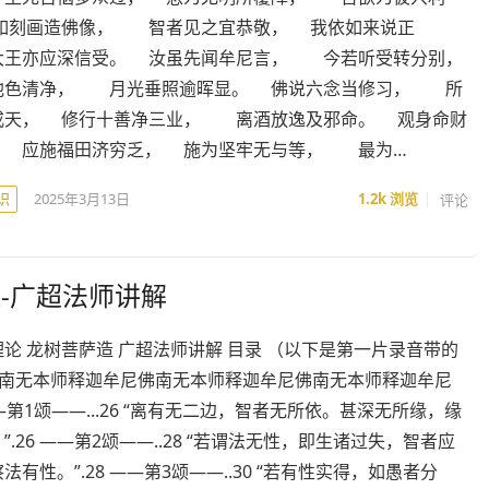
如刻画造佛像， 智者见之宜恭敬， 我依如来说正
王亦应深信受。 汝虽先闻牟尼言， 今若听受转分别，
色清净， 月光垂照逾晖显。 佛说六念当修习， 所
戒天， 修行十善净三业， 离酒放逸及邪命。 观身命财
 应施福田济穷乏， 施为坚牢无与等， 最为…
识
2025年3月13日
1.2k
浏览
评论
-广超法师讲解
论 龙树菩萨造 广超法师讲解 目录 （以下是第一片录音带的
1 南无本师释迦牟尼佛南无本师释迦牟尼佛南无本师释迦牟尼
 ——第1颂——...26 “离有无二边，智者无所依。甚深无所缘，缘
”.26 ——第2颂——..28 “若谓法无性，即生诸过失，智者应
法有性。”.28 ——第3颂——..30 “若有性实得，如愚者分