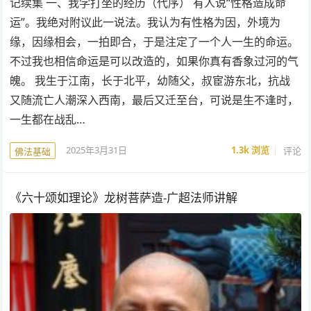
记续集 一、我学打坐的经历（代序） 有人说“性格造成命
运”。我绝对附议此一说法。我认为有性格为因，外境为
缘，因缘相会，一拍即合，于是注定了一个人一生的命运。
不过我也相信命运是可以改造的，如果你真有香象过河的气
魄。 我生于江南，长于北平，幼随父，叔宦游东北，抗战
又随流亡人潮深入西南，最后又迁至台，可说是生不逢时，
一生都在战乱…
2025年3月31日
1.3k
浏览
评论
佛法基础
《六十颂如理论》龙树菩萨造-广超法师讲解