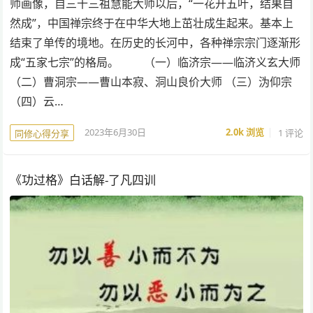
师画像，自三十三祖慧能大师以后，“一花开五叶，结果自
然成”，中国禅宗终于在中华大地上茁壮成生起来。基本上
结束了单传的境地。在历史的长河中，各种禅宗宗门逐渐形
成“五家七宗”的格局。 （一）临济宗——临济义玄大师
（二）曹洞宗——曹山本寂、洞山良价大师 （三）沩仰宗
（四）云…
2023年6月30日
2.0k
浏览
1 评论
同修心得分享
《功过格》白话解-了凡四训