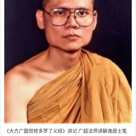
《大方广圆觉修多罗了义经》讲记 广超法师讲解逸居士笔