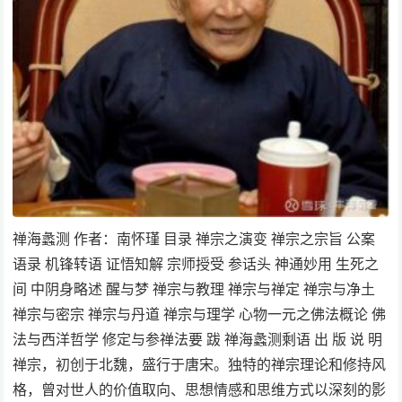
禅海蠡测 作者：南怀瑾 目录 禅宗之演变 禅宗之宗旨 公案
语录 机锋转语 证悟知解 宗师授受 参话头 神通妙用 生死之
间 中阴身略述 醒与梦 禅宗与教理 禅宗与禅定 禅宗与净土
禅宗与密宗 禅宗与丹道 禅宗与理学 心物一元之佛法概论 佛
法与西洋哲学 修定与参禅法要 跋 禅海蠡测剩语 出 版 说 明
禅宗，初创于北魏，盛行于唐宋。独特的禅宗理论和修持风
格，曾对世人的价值取向、思想情感和思维方式以深刻的影