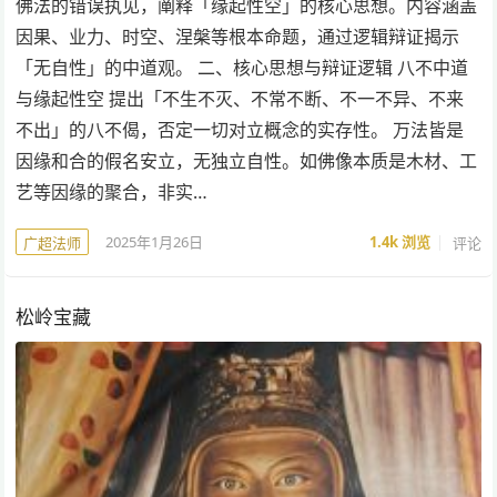
佛法的错误执见，阐释「缘起性空」的核心思想。内容涵盖
因果、业力、时空、涅槃等根本命题，通过逻辑辩证揭示
「无自性」的中道观。 二、核心思想与辩证逻辑 八不中道
与缘起性空 提出「不生不灭、不常不断、不一不异、不来
不出」的八不偈，否定一切对立概念的实存性。 万法皆是
因缘和合的假名安立，无独立自性。如佛像本质是木材、工
艺等因缘的聚合，非实…
2025年1月26日
1.4k
浏览
评论
广超法师
松岭宝藏