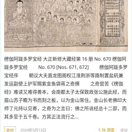
楞伽阿跋多罗宝经 大正新修大藏经第 16 册 No. 670 楞伽阿
跋多罗宝经 No. 670 [Nos. 671, 672] 楞伽阿跋多罗
宝经序 朝议大夫直龙图阁权江淮荆浙等路制置盐矾兼
发运副使上护军赐紫金鱼袋蒋之奇撰 之奇尝苦《楞伽
经》难读又难得善本，会南都太子太保致政张公施此经，而
眉山苏子瞻为书而刻之板，以为金山常住。金山长老佛印大
师了元持以见寄，之奇为之言曰：佛之所说经总十二部，而
其多至于五千卷。方其正法流行之…
2024年5月13日
1.1k
浏览
评论
其他