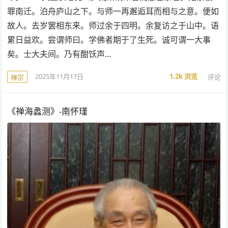
罪南迁。泊舟庐山之下。与师一再邂逅耳而相与之意。便如
故人。去岁罢相东来。师过余于四明。余复访之于山中。语
累日益欢。尝谓师曰。学佛者期于了生死。诚可谓一大事
矣。士大夫间。乃有酣饫声…
2025年11月17日
1.2k
浏览
评论
禅宗
《禅海蠡测》-南怀瑾