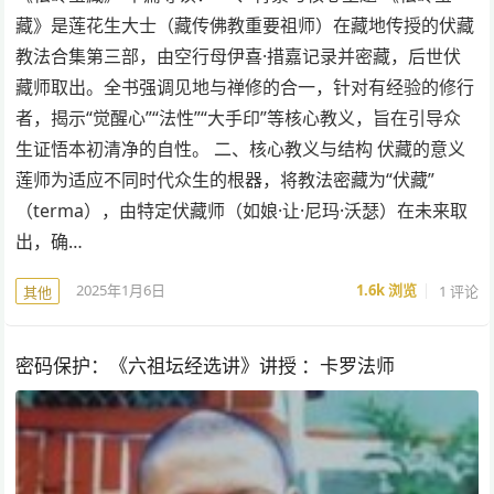
藏》是莲花生大士（藏传佛教重要祖师）在藏地传授的伏藏
教法合集第三部，由空行母伊喜·措嘉记录并密藏，后世伏
藏师取出。全书强调见地与禅修的合一，针对有经验的修行
者，揭示“觉醒心”“法性”“大手印”等核心教义，旨在引导众
生证悟本初清净的自性。 二、核心教义与结构 伏藏的意义
莲师为适应不同时代众生的根器，将教法密藏为“伏藏”
（terma），由特定伏藏师（如娘·让·尼玛·沃瑟）在未来取
出，确…
2025年1月6日
1.6k
浏览
1 评论
其他
密码保护：《六祖坛经选讲》讲授 ：卡罗法师