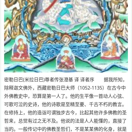
密勒日巴(米拉日巴)尊者传张澄基 译 译者序 据我所知，
除释迦文佛外，西藏密勒日巴大师（1052-1135）在古今中
外佛教史中，恐算是第一人了。他的生平像一首动人心弦、
可歌可泣的史诗，他的诗歌是至精至要、千古不朽的教言。
在修持上，他的造诣可谓独步古今，比起其他许多佛教的圣
哲来，总觉有过之无不及。他说的法是人人能懂的，直接了
当的。一般传记中的佛教圣哲们，不是某某佛的化身，就是