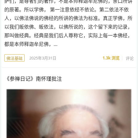
萨们，是尊者们的著作，不是本师释迦牟尼佛的，亲口所讲
的原著。所以学佛， 第一注意依经不依论。第二依法不依
人，以佛法佛说的佛经的所讲的佛法为标准。真正学佛，所
以我们皈依佛、皈依法，以佛所说的，这个留下来的记录，
那叫做经典。经典是我们后人尊称它，实际上每一本佛经，
都是本师释迦牟尼佛，…
2025年3月31日
1.3k
浏览
评论
佛法基础
《参禅日记》南怀瑾批注