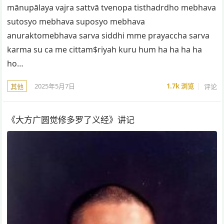
mānupālaya vajra sattvā tvenopa tisthadrdho mebhava
sutosyo mebhava suposyo mebhava
anuraktomebhava sarva siddhi mme prayaccha sarva
karma su ca me cittam$riyah kuru hum ha ha ha ha
ho…
2025年5月7日
1.7k
浏览
评论
其他
《大方广圆觉修多罗了义经》讲记