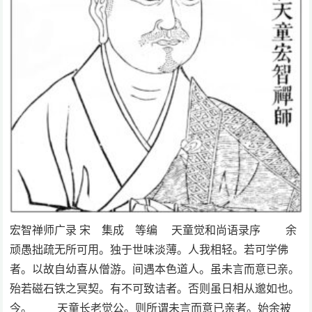
宏智禅师广录 宋 集成 等编 天童觉和尚语录序 余
顽愚拙疏无所可用。独于世味淡薄。人我相轻。若可学佛
者。以故自幼喜从僧游。间遇本色道人。虽未言而意已亲。
殆若磁石铁之冥契。有不可致诘者。否则虽日相从邈如也。
今。 天童长老觉公。则所谓未言而意已亲者。始余被