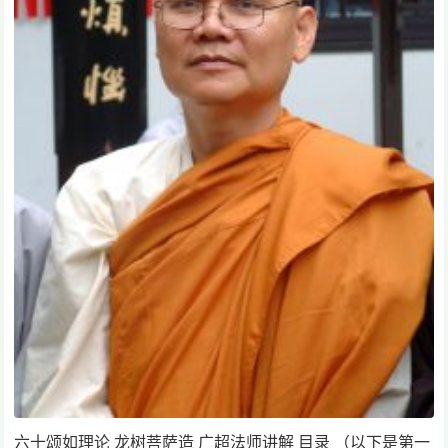
六十颂如理论 龙树菩萨造 广超法师讲解 目录 （以下是第一