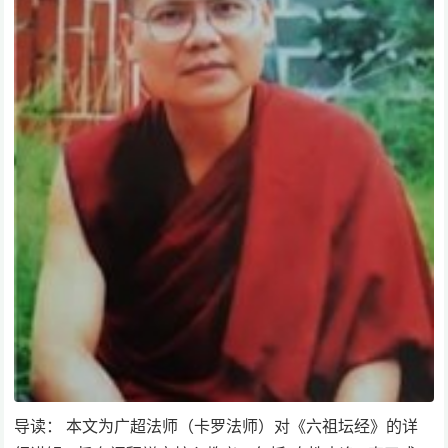
导读： 本文为广超法师（卡罗法师）对《六祖坛经》的详