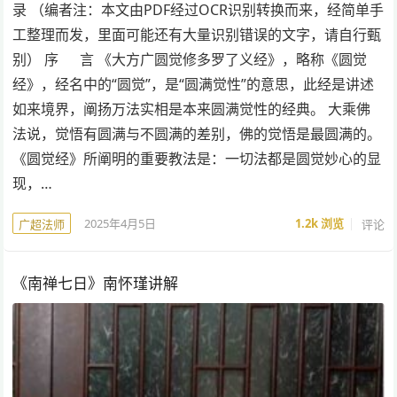
录 （编者注：本文由PDF经过OCR识别转换而来，经简单手
工整理而发，里面可能还有大量识别错误的文字，请自行甄
别） 序 言 《大方广圆觉修多罗了义经》，略称《圆觉
经》，经名中的“圆觉”，是“圆满觉性”的意思，此经是讲述
如来境界，阐扬万法实相是本来圆满觉性的经典。 大乘佛
法说，觉悟有圆满与不圆满的差别，佛的觉悟是最圆满的。
《圆觉经》所阐明的重要教法是：一切法都是圆觉妙心的显
现，…
2025年4月5日
1.2k
浏览
评论
广超法师
《南禅七日》南怀瑾讲解