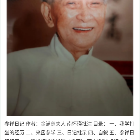
参禅日记 作者：金满慈夫人 南怀瑾批注 目录： 一、我学打
坐的经历 二、来函参学 三、日记批示 四、自叙 五、参禅日