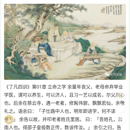
《了凡四训》第01章 立命之学 ​余童年丧父，老母命弃举业
🤖
学医，谓可以养生，可以济人，且习一艺以成名，尔父夙心
也。后余在慈云寺，遇一老者，修髯伟貌，飘飘若仙，余敬
🎨
礼之。语余曰：「子仕路中人也，明年即进学，何不读
🧘
🌓
书？」 余告以故，并叩老者姓氏里居。 曰：「吾姓孔，云
南人也。得邵子皇极数正传，数该传汝。」 余引之归，告