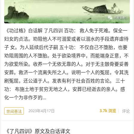
《功过格》白话解 了凡四训 百功： 救人免于死难。保全一
妇女的贞洁。劝阻他人不可溺爱或者以溺水的手段遗弃虐待
子 女。为人延续后代子嗣 五十功： 不仅自己不堕胎，也要
劝阻周围的人不堕胎。处于欲染境界中，而能端身正意，不
为欲爱所染。收养一个无依无靠的人。对于无主骸骨要妥善
安葬。救济一个流离失所之人。说明一个人的冤屈，令其洗
刷冤屈，还公道于人。发表有利于社会百姓的言论。 三十
功： 布施土地于贫穷无地之人，安葬已经逝去的亲人。感
化一个为非作歹的…
2023年4月17日
3.7k
浏览
评论
世间善法
《了凡四训》原文及白话译文