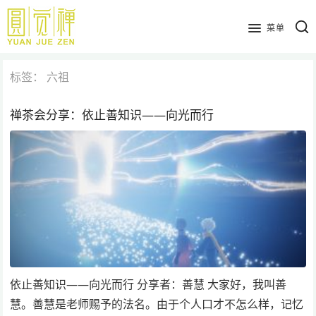
跳
到
菜单
主
要
标签：
六祖
内
容
禅茶会分享：依止善知识——向光而行
依止善知识——向光而行 分享者：善慧 大家好，我叫善
慧。善慧是老师赐予的法名。由于个人口才不怎么样，记忆