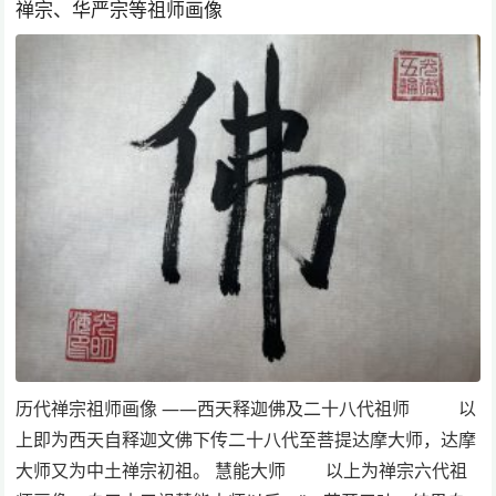
禅宗、华严宗等祖师画像
历代禅宗祖师画像 ——西天释迦佛及二十八代祖师 以
上即为西天自释迦文佛下传二十八代至菩提达摩大师，达摩
大师又为中土禅宗初祖。 慧能大师 以上为禅宗六代祖