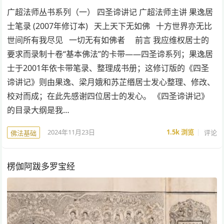
广超法师丛书系列（一） 四圣谛讲记 广超法师主讲 果逸居
士笔录 (2007年修订本) 天上天下无如佛 十方世界亦无比
世间所有我尽见 一切无有如佛者 前言 我应维权居士的
要求而录制十卷“基本佛法”的卡带——四圣谛系列；果逸居
士于2001年依卡带笔录、整理成书册；这修订版的《四圣
谛讲记》则由果逸、梁月娥和苏芷缗居士发心整理、修改、
校对而成；在此先感谢四位居士的发心。 《四圣谛讲记》
的目录大纲是我…
2024年11月23日
1.5k
浏览
评论
佛法基础
楞伽阿跋多罗宝经