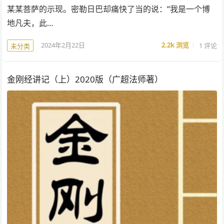
某某菩萨的示现。密勒日巴却痛快了当的说：“我是一个博
地凡夫，此…
2024年2月22日
2.2k
浏览
1 评论
未分类
金刚经讲记（上）2020版（广超法师著）