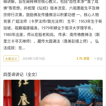
细讲解，旨在阐释禅宗核心教义，包括“自性本净”“直了成
佛”等思想，并梳理《坛经》版本流变、六祖惠能生平及禅
宗修行次第，鼓励佛友传播佛法以积累功德 一、核心人物
背景 广超法师（卡罗法师/致光法师） 生平：1953年生于新
加坡，祖籍福建福清，1979年肄业于南洋大学理学系，
1980年出家，师从宏船老和尚。 传承：南传佛教禅法（斯
里兰卡寻灭禅师）、藏传大圆满法（晋美彭措上师）。 弘
法成就：在…
2024年12月16日
3.7k
浏览
1 评论
大乘法义
四圣谛讲记（全文）