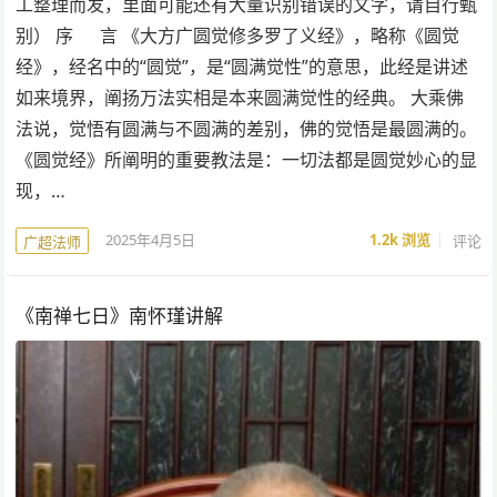
工整理而发，里面可能还有大量识别错误的文字，请自行甄
别） 序 言 《大方广圆觉修多罗了义经》，略称《圆觉
经》，经名中的“圆觉”，是“圆满觉性”的意思，此经是讲述
如来境界，阐扬万法实相是本来圆满觉性的经典。 大乘佛
法说，觉悟有圆满与不圆满的差别，佛的觉悟是最圆满的。
《圆觉经》所阐明的重要教法是：一切法都是圆觉妙心的显
现，…
2025年4月5日
1.2k
浏览
评论
广超法师
《南禅七日》南怀瑾讲解