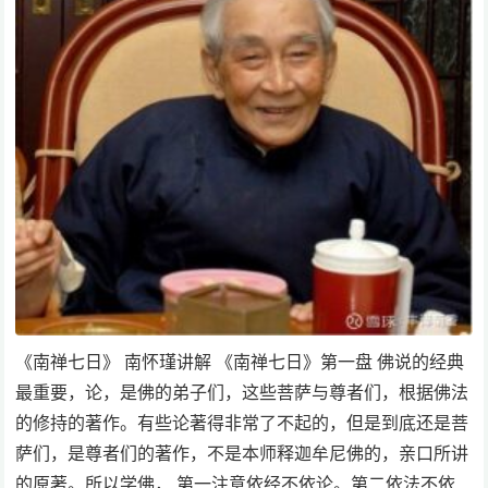
《南禅七日》 南怀瑾讲解 《南禅七日》第一盘 佛说的经典
最重要，论，是佛的弟子们，这些菩萨与尊者们，根据佛法
的修持的著作。有些论著得非常了不起的，但是到底还是菩
萨们，是尊者们的著作，不是本师释迦牟尼佛的，亲口所讲
的原著。所以学佛， 第一注意依经不依论。第二依法不依