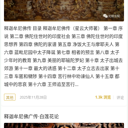
释迦牟尼佛传 目录 释迦牟尼佛传（星云大师著） 第一章 序
说 第二章 佛陀住世时的印度社会 第三章 佛陀住世时的印度
思想界 第四章 佛陀的家谱 第五章 净饭大王与摩耶夫人 第
六章 蓝毗尼园中太子降诞 第七章 相者的预言 第八章 太子
少年时的教育 第九章 美丽的耶输陀罗妃 第十章 太子出城去
郊游 第十一章 最大的诱惑 第十二章 太子立志去出家 第十
三章 车匿和犍陟 第十四章 苦行林中劝谏仙人 第十五章 都
城中的悲哀 第十六章 王师追至苦行…
2025年11月28日
1.3k
浏览
评论
其他
释迦牟尼佛广传·白莲花论