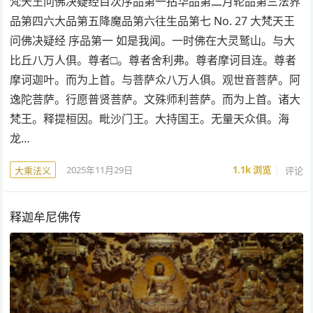
梵天王问佛决疑经目次序品第一拈华品第二月轮品第三法界
品第四六大品第五降魔品第六往生品第七 No. 27 大梵天王
问佛决疑经 序品第一 如是我闻。一时佛在大灵鹫山。与大
比丘八万人俱。尊者□。尊者舍利弗。尊者摩诃目连。尊者
摩诃迦叶。而为上首。与菩萨众八万人俱。观世音菩萨。阿
逸陀菩萨。行愿普贤菩萨。文殊师利菩萨。而为上首。诸大
梵王。释提桓因。毗沙门王。大持国王。无量天众俱。海
龙…
2025年11月29日
1.1k
浏览
评论
大乘法义
释迦牟尼佛传