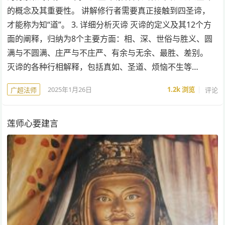
的概念及其重要性。 讲解修行者需要真正接触到四圣谛，
才能称为知“道”。 3. 详细分析灭谛 灭谛的定义及其12个方
面的阐释，归纳为8个主要方面：相、深、世俗与胜义、圆
满与不圆满、庄严与不庄严、有余与无余、最胜、差别。
灭谛的各种行相解释，包括真如、圣道、烦恼不生等…
2025年1月26日
1.2k
浏览
评论
广超法师
莲师心要建言