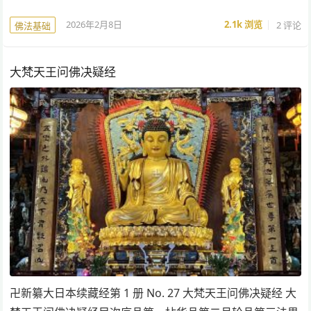
2026年2月8日
2.1k
浏览
2 评论
佛法基础
大梵天王问佛决疑经
卍新纂大日本续藏经第 1 册 No. 27 大梵天王问佛决疑经 大