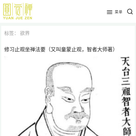
跳
到
菜单
主
要
标签：
欲界
内
容
修习止观坐禅法要（又叫童蒙止观，智者大师著）