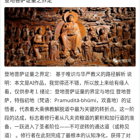
登地菩萨证量之界定
登地菩萨证量之界定： 基于唯识与华严教义的路径解析 说
明：本文是AI作品，我觉得还不错，所以放上来给有缘人
看，仅供参考 I. 绪论：登地菩萨证量的界定与地位 登地菩
萨，特指初地（梵语：Pramuditā-bhūmi，欢喜地）的证
悟者，代表着大乘佛教解脱道中最为关键的转折点。这一阶
段的达成，标志着修行者从凡夫资粮道的累积和加行道的准
备，一跃进入了圣者阶位——不可逆转的通达道（或称见
道） 。修行者在此刻完成了最根本的认知净化，获得了对