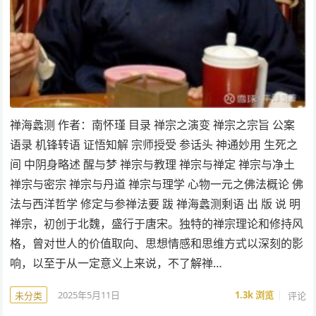
禅海蠡测 作者：南怀瑾 目录 禅宗之演变 禅宗之宗旨 公案
语录 机锋转语 证悟知解 宗师授受 参话头 神通妙用 生死之
间 中阴身略述 醒与梦 禅宗与教理 禅宗与禅定 禅宗与净土
禅宗与密宗 禅宗与丹道 禅宗与理学 心物一元之佛法概论 佛
法与西洋哲学 修定与参禅法要 跋 禅海蠡测剩语 出 版 说 明
禅宗，初创于北魏，盛行于唐宋。独特的禅宗理论和修持风
格，曾对世人的价值取向、思想情感和思维方式以深刻的影
响，以至于从一定意义上来说，不了解禅…
2025年5月11日
1.3k
浏览
评论
未分类