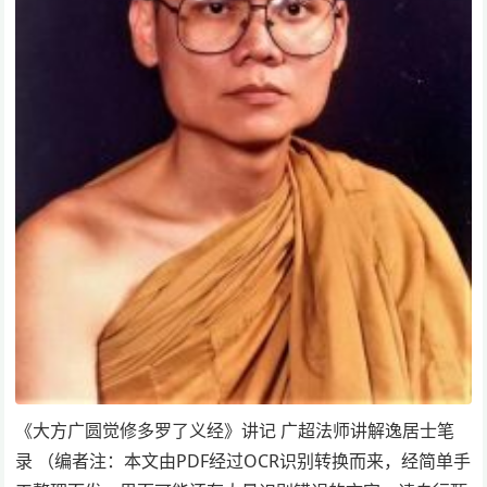
《大方广圆觉修多罗了义经》讲记 广超法师讲解逸居士笔
录 （编者注：本文由PDF经过OCR识别转换而来，经简单手