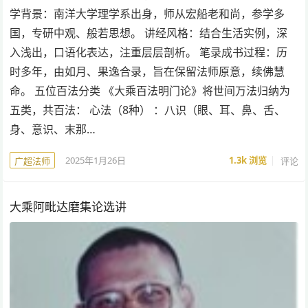
学背景：南洋大学理学系出身，师从宏船老和尚，参学多
国，专研中观、般若思想。 讲经风格：结合生活实例，深
入浅出，口语化表达，注重层层剖析。 笔录成书过程：历
时多年，由如月、果逸合录，旨在保留法师原意，续佛慧
命。 五位百法分类 《大乘百法明门论》将世间万法归纳为
五类，共百法： 心法（8种） ：八识（眼、耳、鼻、舌、
身、意识、末那…
2025年1月26日
1.3k
浏览
评论
广超法师
大乘阿毗达磨集论选讲