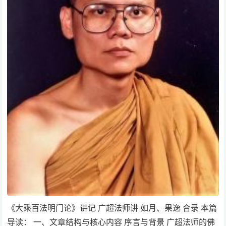
《大乘百法明门论》讲记 广超法师讲 如月、果逸 合录 本篇
导读： 一、文章结构与核心内容 序言与背景 广超法师的佛