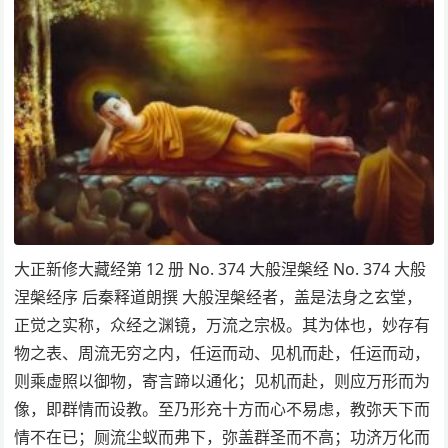
大正新修大藏经第 12 册 No. 374 大般涅槃经 No. 374 大般
涅槃经序 后秦释道朗撰 大般涅槃经者，盖是法身之玄堂，
正觉之实称，众经之渊镜，万流之宗极。其为体也，妙存有
物之表、周流无穷之内，任运而动、见机而赴，任运而动，
则乘虚照以御物，寄言蹄以通化；见机而赴，则应万形而为
像，即群情而设教。至乃形充十方而心不易虑，教弥天下而
情不在已；厕流尘蚁而弗下，弥盖群圣而不高；功济万化而