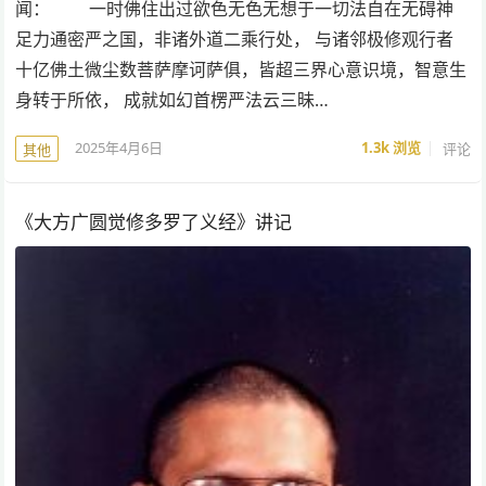
闻： 一时佛住出过欲色无色无想于一切法自在无碍神
足力通密严之国，非诸外道二乘行处， 与诸邻极修观行者
十亿佛土微尘数菩萨摩诃萨俱，皆超三界心意识境，智意生
身转于所依， 成就如幻首楞严法云三昧…
2025年4月6日
1.3k
浏览
评论
其他
《大方广圆觉修多罗了义经》讲记