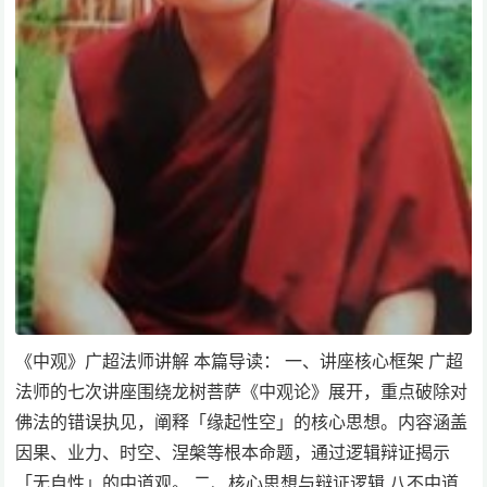
《中观》广超法师讲解 本篇导读： 一、讲座核心框架 广超
法师的七次讲座围绕龙树菩萨《中观论》展开，重点破除对
佛法的错误执见，阐释「缘起性空」的核心思想。内容涵盖
因果、业力、时空、涅槃等根本命题，通过逻辑辩证揭示
「无自性」的中道观。 二、核心思想与辩证逻辑 八不中道