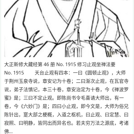
大正新修大藏经第 46 册 No. 1915 修习止观坐禅法要
No. 1915 天台止观有四本：一曰《圆顿止观》，大师
于荆州玉泉寺说，章安记为十卷；二曰渐次止观，在瓦官寺
说，弟子法慎记，本三十卷，章安治定为十卷，今《禅波罗
蜜》是；三曰不定止观。即陈尚书令毛喜请大师出，有一
卷，今《六妙门》是；四曰小止观，即今文是，大师为俗兄
陈针出，寔大部之梗概，入道之枢机，曰止观、曰定慧、曰
寂照、曰明静，皆同出而异名也。若夫穷万法之源底，考诸
佛…