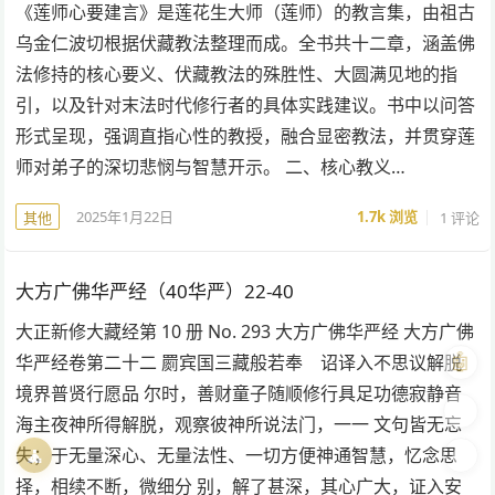
《莲师心要建言》是莲花生大师（莲师）的教言集，由祖古
乌金仁波切根据伏藏教法整理而成。全书共十二章，涵盖佛
法修持的核心要义、伏藏教法的殊胜性、大圆满见地的指
引，以及针对末法时代修行者的具体实践建议。书中以问答
形式呈现，强调直指心性的教授，融合显密教法，并贯穿莲
师对弟子的深切悲悯与智慧开示。 二、核心教义…
2025年1月22日
1.7k
浏览
1 评论
其他
大方广佛华严经（40华严）22-40
大正新修大藏经第 10 册 No. 293 大方广佛华严经 大方广佛
🤖
华严经卷第二十二 罽宾国三藏般若奉 诏译入不思议解脱
境界普贤行愿品 尔时，善财童子随顺修行具足功德寂静音
🎨
海主夜神所得解脱，观察彼神所说法门，一一 文句皆无忘
🧘
🌓
失；于无量深心、无量法性、一切方便神通智慧，忆念思
择，相续不断，微细分 别，解了甚深，其心广大，证入安