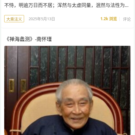
不恃，明逾万日而不居；浑然与太虚同量，泯然与法性为…
2025年5月13日
1.2k
浏览
评论
大乘法义
《禅海蠡测》-南怀瑾