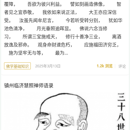
覆障， 吾欲为彼兴利益。 譬如刻画造佛像， 智
者见之宜恭敬， 我依如来说正法， 大王亦应深信
受。 汝虽先闻牟尼言， 今若听受转分别， 犹如华
池色清净， 月光垂照逾晖显。 佛说六念当修
习， 所谓三宝施戒天， 修行十善净三业， 离酒
放逸及邪命。 观身命财速危朽， 应施福田济穷乏，
施为坚牢无与等， 最为…
2025年3月13日
1.2k
浏览
评论
佛学基础知识
镇州临济慧照禅师语录