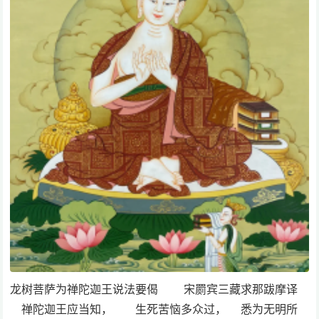
龙树菩萨为禅陀迦王说法要偈 宋罽宾三藏求那跋摩译
禅陀迦王应当知， 生死苦恼多众过， 悉为无明所