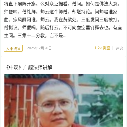
将直下展阵开旗。么对众证据看。僧问。如何是佛法大意。
师便喝。僧礼拜。师云这个师僧。却堪持论。问师唱谁家
曲。宗风嗣阿谁。师云。我在黄檗处。三度发问三度被打。
僧拟议。师便喝。随后打云。不可向虚空里钉橛去也。有座
主问。三乘十二分教。岂不是…
2025年2月28日
1.2k
浏览
评论
大乘法义
《中观》广超法师讲解