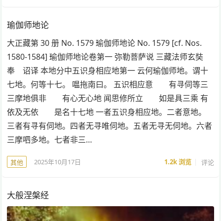
瑜伽师地论
大正藏第 30 册 No. 1579 瑜伽师地论 No. 1579 [cf. Nos.
1580-1584] 瑜伽师地论卷第一 弥勒菩萨说 三藏法师玄奘
奉 诏译 本地分中五识身相应地第一 云何瑜伽师地。谓十
七地。何等十七。 嗢拖南曰。 五识相应意 有寻伺等三
三摩地俱非 有心无心地 闻思修所立 如是具三乘 有
依及无依 是名十七地 一者五识身相应地。二者意地。
三者有寻有伺地。四者无寻唯伺地。五者无寻无伺地。六者
三摩呬多地。七者非三…
2025年10月17日
1.2k
浏览
评论
其他
大般涅槃经