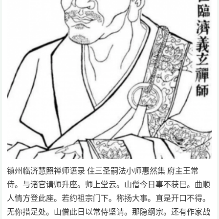
镇州临济慧照禅师语录 住三圣嗣法小师惠然集 府主王常
侍。与诸官请师升座。师上堂云。山僧今日事不获巳。曲顺
人情方登此座。若约祖宗门下。称扬大事。直是开口不得。
无你措足处。山僧此日以常侍坚请。那隐纲宗。还有作家战