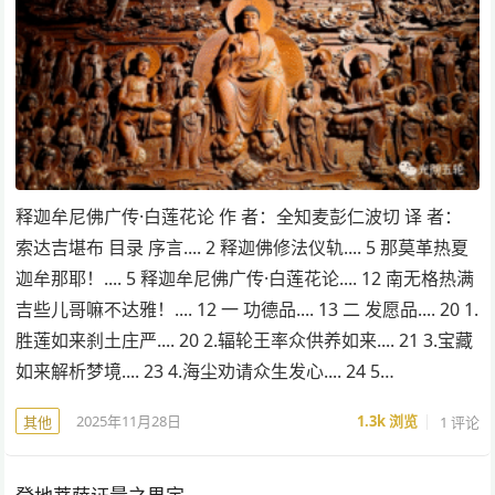
释迦牟尼佛广传·白莲花论 作 者：全知麦彭仁波切 译 者：
索达吉堪布 目录 序言.... 2 释迦佛修法仪轨.... 5 那莫革热夏
迦牟那耶！.... 5 释迦牟尼佛广传·白莲花论.... 12 南无格热满
吉些儿哥嘛不达雅！.... 12 一 功德品.... 13 二 发愿品.... 20 1.
胜莲如来刹土庄严.... 20 2.辐轮王率众供养如来.... 21 3.宝藏
如来解析梦境.... 23 4.海尘劝请众生发心.... 24 5…
2025年11月28日
1.3k
浏览
1 评论
其他