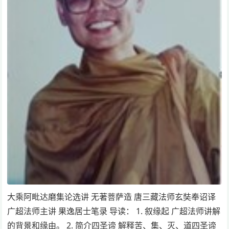
大乘阿毗达磨集论选讲 无著菩萨造 唐三藏法师玄奘奉诏译
广超法师主讲 果逸居士笔录 导读： 1. 叙缘起 广超法师讲解
的背景和缘由。 2. 简介四圣谛 解释苦、集、灭、道四圣谛