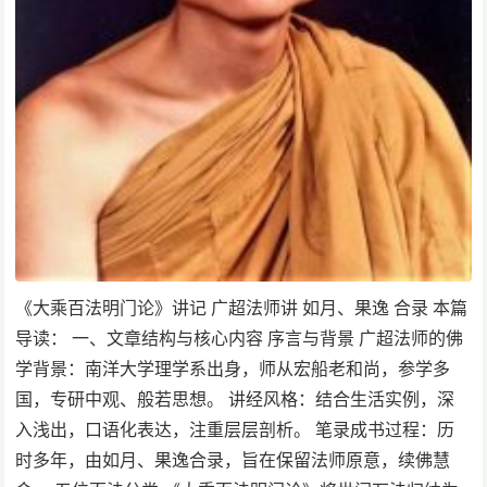
《大乘百法明门论》讲记 广超法师讲 如月、果逸 合录 本篇
导读： 一、文章结构与核心内容 序言与背景 广超法师的佛
学背景：南洋大学理学系出身，师从宏船老和尚，参学多
国，专研中观、般若思想。 讲经风格：结合生活实例，深
入浅出，口语化表达，注重层层剖析。 笔录成书过程：历
时多年，由如月、果逸合录，旨在保留法师原意，续佛慧