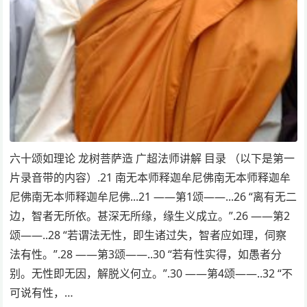
六十颂如理论 龙树菩萨造 广超法师讲解 目录 （以下是第一
片录音带的内容）.21 南无本师释迦牟尼佛南无本师释迦牟
尼佛南无本师释迦牟尼佛...21 ——第1颂——...26 “离有无二
边，智者无所依。甚深无所缘，缘生义成立。”.26 ——第2
颂——..28 “若谓法无性，即生诸过失，智者应如理，伺察
法有性。”.28 ——第3颂——..30 “若有性实得，如愚者分
别。无性即无因，解脱义何立。”.30 ——第4颂——..32 “不
可说有性，…