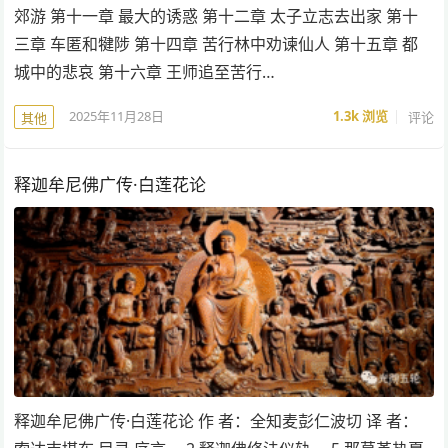
郊游 第十一章 最大的诱惑 第十二章 太子立志去出家 第十
三章 车匿和犍陟 第十四章 苦行林中劝谏仙人 第十五章 都
城中的悲哀 第十六章 王师追至苦行…
2025年11月28日
1.3k
浏览
评论
其他
释迦牟尼佛广传·白莲花论
释迦牟尼佛广传·白莲花论 作 者：全知麦彭仁波切 译 者：