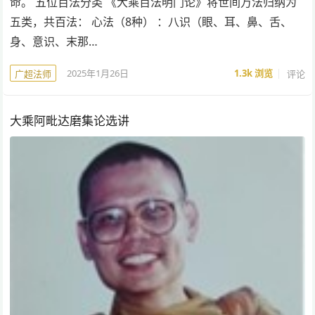
命。 五位百法分类 《大乘百法明门论》将世间万法归纳为
五类，共百法： 心法（8种） ：八识（眼、耳、鼻、舌、
身、意识、末那…
2025年1月26日
1.3k
浏览
评论
广超法师
大乘阿毗达磨集论选讲