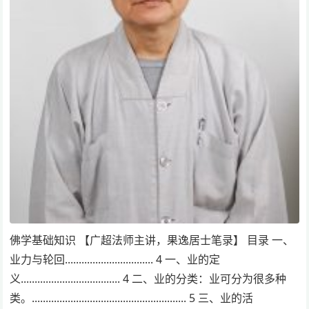
佛学基础知识 【广超法师主讲，果逸居士笔录】 目录 一、
业力与轮回................................ 4 一、业的定
义.................................... 4 二、业的分类：业可分为很多种
类。........................................................ 5 三、业的活