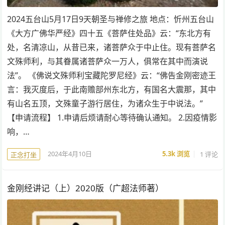
2024五台山5月17日9天朝圣与禅修之旅 地点：忻州五台山
《大方广佛华严经》四十五《菩萨住处品》云：“东北方有
处，名清凉山，从昔已来，诸菩萨众于中止住。现有菩萨名
文殊师利，与其眷属诸菩萨众一万人，俱常在其中而演说
法”。 《佛说文殊师利宝藏陀罗尼经》云：“佛告金刚密迹王
言：我灭度后，于此南赡部州东北方，有国名大震那，其中
有山名五顶，文殊童子游行居住，为诸众生于中说法。”
【申请流程】 1.申请后烦请耐心等待确认通知。 2.因疫情影
响，…
2024年4月10日
5.3k
浏览
1 评论
正念打坐
金刚经讲记（上）2020版（广超法师著）