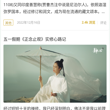
1108)又同印度善慧称(贾曹杰注中说是尼泊尔人)，依照迦湿
弥罗国本，经过修订和润文，成为现在流通的藏文颂本。…
2022年12月16日
2.4k
浏览
评论
其他
五一假期《正念止观》实修心路记
经过短短十天的禅修，我已经深刻明白，佛法不是我以前理