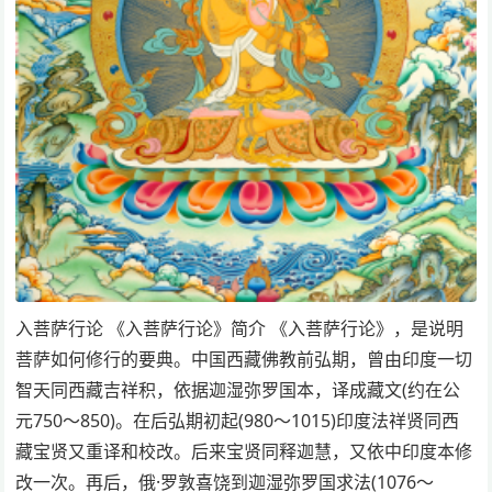
入菩萨行论 《入菩萨行论》简介 《入菩萨行论》，是说明
菩萨如何修行的要典。中国西藏佛教前弘期，曾由印度一切
智天同西藏吉祥积，依据迦湿弥罗国本，译成藏文(约在公
元750～850)。在后弘期初起(980～1015)印度法祥贤同西
藏宝贤又重译和校改。后来宝贤同释迦慧，又依中印度本修
改一次。再后，俄·罗敦喜饶到迦湿弥罗国求法(1076～