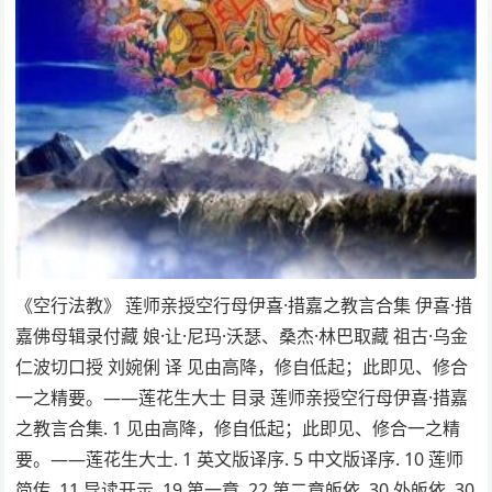
《空行法教》 莲师亲授空行母伊喜·措嘉之教言合集 伊喜·措
嘉佛母辑录付藏 娘·让·尼玛·沃瑟、桑杰·林巴取藏 祖古·乌金
仁波切口授 刘婉俐 译 见由高降，修自低起；此即见、修合
一之精要。——莲花生大士 目录 莲师亲授空行母伊喜·措嘉
之教言合集. 1 见由高降，修自低起；此即见、修合一之精
要。——莲花生大士. 1 英文版译序. 5 中文版译序. 10 莲师
简传. 11 导读开示. 19 第一章. 22 第二章皈依. 30 外皈依. 30