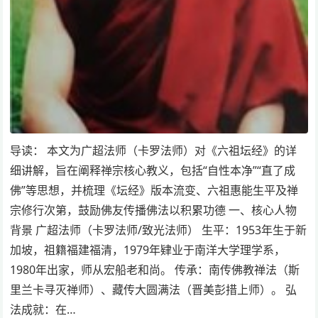
导读： 本文为广超法师（卡罗法师）对《六祖坛经》的详
细讲解，旨在阐释禅宗核心教义，包括“自性本净”“直了成
佛”等思想，并梳理《坛经》版本流变、六祖惠能生平及禅
宗修行次第，鼓励佛友传播佛法以积累功德 一、核心人物
背景 广超法师（卡罗法师/致光法师） 生平：1953年生于新
加坡，祖籍福建福清，1979年肄业于南洋大学理学系，
1980年出家，师从宏船老和尚。 传承：南传佛教禅法（斯
里兰卡寻灭禅师）、藏传大圆满法（晋美彭措上师）。 弘
法成就：在…