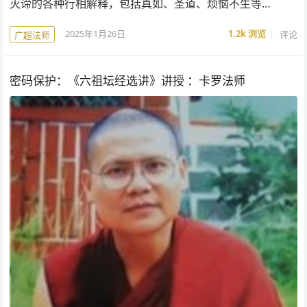
灭谛的各种行相解释，包括真如、圣道、烦恼不生等…
2025年1月26日
1.2k
浏览
评论
广超法师
密码保护：《六祖坛经选讲》讲授 ：卡罗法师