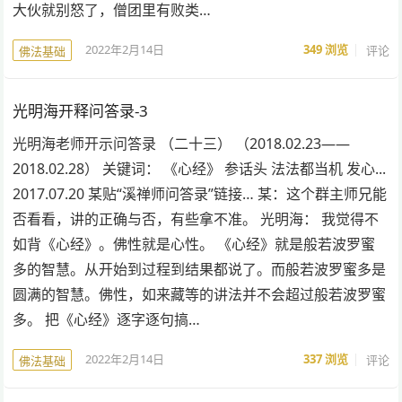
大伙就别怒了，僧团里有败类…
2022年2月14日
349
浏览
评论
佛法基础
光明海开释问答录-3
光明海老师开示问答录 （二十三） （2018.02.23——
2018.02.28） 关键词： 《心经》 参话头 法法都当机 发心...
2017.07.20 某贴“溪禅师问答录”链接… 某：这个群主师兄能
否看看，讲的正确与否，有些拿不准。 光明海： 我觉得不
如背《心经》。佛性就是心性。 《心经》就是般若波罗蜜
多的智慧。从开始到过程到结果都说了。而般若波罗蜜多是
圆满的智慧。佛性，如来藏等的讲法并不会超过般若波罗蜜
多。 把《心经》逐字逐句搞…
2022年2月14日
337
浏览
评论
佛法基础