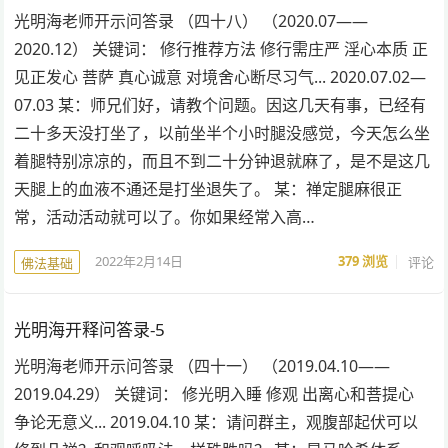
光明海老师开示问答录 （四十八） （2020.07——
2020.12） 关键词： 修行推荐方法 修行需庄严 淫心本质 正
见正发心 菩萨 真心诚意 对境舍心断尽习气... 2020.07.02—
07.03 某：师兄们好，请教个问题。因这几天有事，已经有
二十多天没打坐了，以前坐半个小时腿没感觉，今天怎么坐
着腿特别凉凉的，而且不到二十分钟退就麻了，是不是这几
天腿上的血液不通还是打坐退失了。 某：禅定腿麻很正
常，活动活动就可以了。你如果经常入高…
2022年2月14日
379
浏览
评论
佛法基础
光明海开释问答录-5
光明海老师开示问答录 （四十一） （2019.04.10——
2019.04.29） 关键词： 修光明入睡 修观 出离心和菩提心
争论无意义... 2019.04.10 某：请问群主，观腹部起伏可以