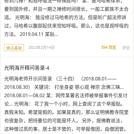
修到几禅？和观呼吸法一样殊胜吗？ 某：是马哈希体系，
要到国外修，并且一期之禅修时间很长，一般工薪族不太合
适。 光明海： 我没修过马哈希的方法。但是听广超法师讲
过，马哈希以腹部起伏来觉知呼吸。那么，这也是观呼吸的
方法。 2019.04.11 某贴…
2022年2月14日
354
浏览
评论
佛法基础
光明海开释问答录-4
光明海老师开示问答录 （三十四） （2018.08.01——
2018.08.30） 关键词： 打坐身姿 慈心观 禅宗 念佛三昧...
2018.08.01—08.02 某：网传某著名法师被举报事件引发讨
论… 光明海： 花了我一个小时，网上查阅了这个举报贴。
真假未知。希望是假的。如果是真的，那么证明佛教寺院里
也很复杂，把持要位的可能是坏人。 另外，按佛教说法，
这种僧过恶的事，居士是不管的，可举报僧团，由僧团管。