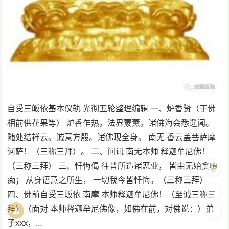
自受三皈依基本仪轨 光彻五轮整理编辑 一、炉香赞（于佛
相前供花果等） 炉香乍热。法界蒙薰。诸佛海会悉遥闻。
随处结祥云。诚意方殷。诸佛现全身。 南无 香云盖菩萨摩
诃萨！（三称三拜）。 二、问讯 南无本师 释迦牟尼佛！
（三称三拜） 三、忏悔偈 往昔所造诸恶业， 皆由无始贪嗔
🤖
痴； 从身语意之所生， 一切我今皆忏悔。（三称三拜）
🎨
四、佛前自受三皈依 南摩 本师释迦牟尼佛！（至诚三称三
拜）（面对 本师释迦牟尼佛像，如佛在前，对佛说：）弟
🧘
🌓
子xxx，…