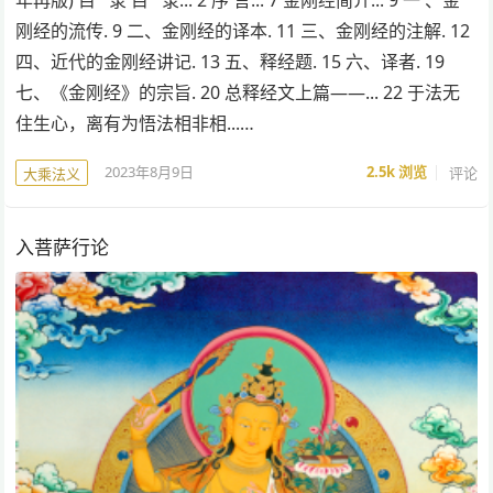
刚经的流传. 9 二、金刚经的译本. 11 三、金刚经的注解. 12
四、近代的金刚经讲记. 13 五、释经题. 15 六、译者. 19
七、《金刚经》的宗旨. 20 总释经文上篇——... 22 于法无
住生心，离有为悟法相非相...…
2023年8月9日
2.5k
浏览
评论
大乘法义
入菩萨行论