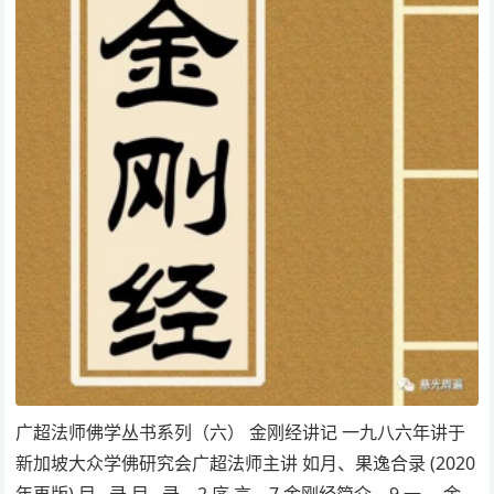
广超法师佛学丛书系列（六） 金刚经讲记 一九八六年讲于
新加坡大众学佛研究会广超法师主讲 如月、果逸合录 (2020
年再版) 目 录 目 录... 2 序 言... 7 金刚经简介... 9 一 、金