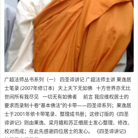
广超法师丛书系列（一） 四圣谛讲记 广超法师主讲 果逸居
士笔录 (2007年修订本) 天上天下无如佛 十方世界亦无比
世间所有我尽见 一切无有如佛者 前言 我应维权居士的
要求而录制十卷“基本佛法”的卡带——四圣谛系列；果逸居
士于2001年依卡带笔录、整理成书册；这修订版的《四圣
谛讲记》则由果逸、梁月娥和苏芷缗居士发心整理、修改、
校对而成；在此先感谢四位居士的发心。 《四圣谛讲记》