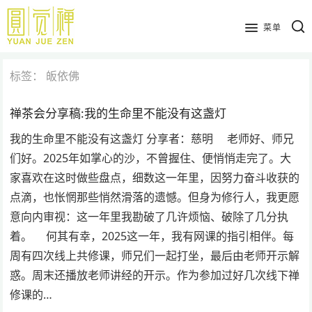
跳
到
菜单
主
要
标签：
皈依佛
内
容
禅茶会分享稿:我的生命里不能没有这盏灯
我的生命里不能没有这盏灯 分享者：慈明 老师好、师兄
们好。2025年如掌心的沙，不曾握住、便悄悄走完了。大
家喜欢在这时做些盘点，细数这一年里，因努力奋斗收获的
点滴，也怅惘那些悄然滑落的遗憾。但身为修行人，我更愿
意向内审视：这一年里我勘破了几许烦恼、破除了几分执
着。 何其有幸，2025这一年，我有网课的指引相伴。每
周有四次线上共修课，师兄们一起打坐，最后由老师开示解
惑。周末还播放老师讲经的开示。作为参加过好几次线下禅
修课的…