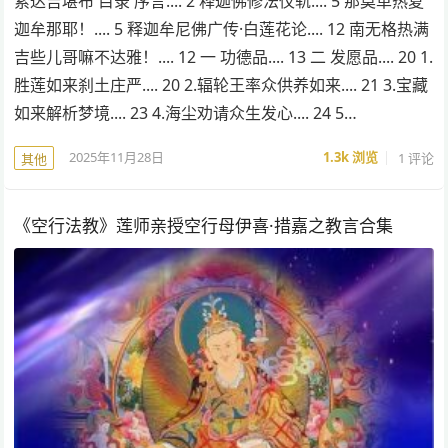
索达吉堪布 目录 序言.... 2 释迦佛修法仪轨.... 5 那莫革热夏
迦牟那耶！.... 5 释迦牟尼佛广传·白莲花论.... 12 南无格热满
吉些儿哥嘛不达雅！.... 12 一 功德品.... 13 二 发愿品.... 20 1.
胜莲如来刹土庄严.... 20 2.辐轮王率众供养如来.... 21 3.宝藏
如来解析梦境.... 23 4.海尘劝请众生发心.... 24 5…
2025年11月28日
1.3k
浏览
1 评论
其他
《空行法教》莲师亲授空行母伊喜·措嘉之教言合集