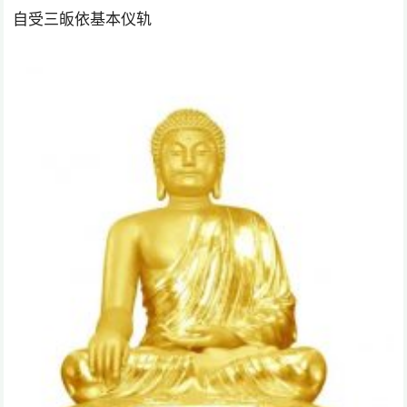
自受三皈依基本仪轨