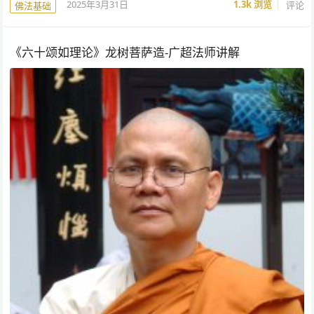
2025年3月31日
1.3k
浏览
评论
佛法基础
《六十颂如理论》龙树菩萨造-广超法师讲解