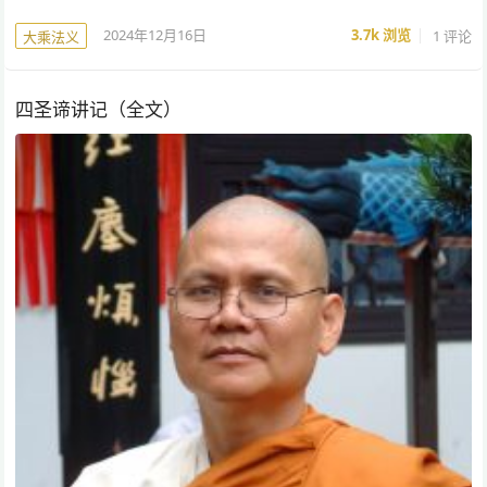
2024年12月16日
3.7k
浏览
1 评论
大乘法义
四圣谛讲记（全文）