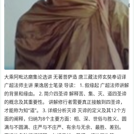
大乘阿毗达磨集论选讲 无著菩萨造 唐三藏法师玄奘奉诏译
广超法师主讲 果逸居士笔录 导读： 1. 叙缘起 广超法师讲解
的背景和缘由。 2. 简介四圣谛 解释苦、集、灭、道四圣谛
的概念及其重要性。 讲解修行者需要真正接触到四圣谛，
才能称为知“道”。 3. 详细分析灭谛 灭谛的定义及其12个方
面的阐释，归纳为8个主要方面：相、深、世俗与胜义、圆
满与不圆满、庄严与不庄严、有余与无余、最胜、差别。