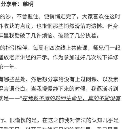
分享者：慈明
心的沙，不曾握住、便悄悄走完了。大家喜欢在这时
斗收获的点滴，也怅惘那些悄然滑落的遗憾。但身
年里我勘破了几许烦恼、破除了几分执着。
课的指引相伴。每周有四次线上共修课，师兄们一起
播放老师讲经的开示。作为参加过好几次线下禅修
第一年。
有哪些益处、然后想分享给没有上过网课、以及素
得言语苍白。当我慢慢静下来的时候，我逐渐听到
就是——“
在我数不清的轮回生命里，真的不能没有
修行。很惭愧的是，在这之前我对佛法的认知几乎是