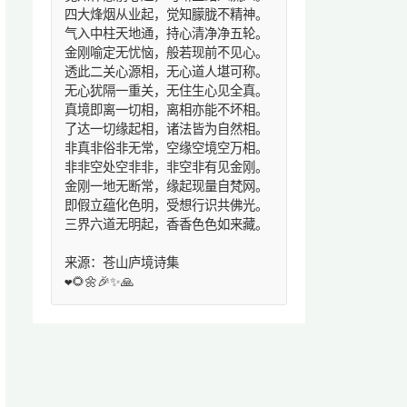
四大烽烟从业起，觉知朦胧不精神。
气入中柱天地通，持心清净净五轮。
金刚喻定无忧恼，般若现前不见心。
透此二关心源相，无心道人堪可称。
无心犹隔一重关，无住生心见全真。
真境即离一切相，离相亦能不坏相。
了达一切缘起相，诸法皆为自然相。
非真非俗非无常，空缘空境空万相。
非非空处空非非，非空非有见金刚。
金刚一地无断常，缘起现量自梵网。
即假立蕴化色明，受想行识共佛光。
三界六道无明起，香香色色如来藏。
来源：苍山庐境诗集
❤️🌻🌼🎉✨🙏