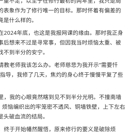
严重不足，以至于在修行最初的两年里，我只是局
的表象作为了修行唯一的目标。那时怀着有偏差的
竟是什么样的。
2024年底，也这是我报网课的缘由。那时我正身
事后想来不过是寻常事，但因我当时烦恼太重、被
找不到半分的安宁。
教老师我该怎么办。老师慈悲为我开示“需要忏
的指导，我修了几天，焦灼的身心终于慢慢平复了些
里，我的心眼竟然瞎到见不到半分光明。不撞南墙
”。烦恼编织出的牢笼密不透风、铜墙铁壁，上下左右
是头破血流的结局。
，终于开始幡然醒悟，原来修行的要义是破除烦