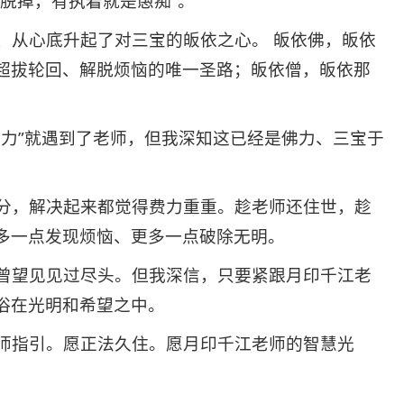
脱掉，有执着就是愚痴”。
从心底升起了对三宝的皈依之心。 皈依佛，皈依
超拔轮回、解脱烦恼的唯一圣路；皈依僧，皈依那
力”就遇到了老师，但我深知这已经是佛力、三宝于
分，解决起来都觉得费力重重。趁老师还住世，趁
多一点发现烦恼、更多一点破除无明。
曾望见见过尽头。但我深信，只要紧跟月印千江老
浴在光明和希望之中。
师指引。愿正法久住。愿月印千江老师的智慧光