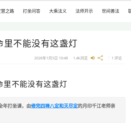
定慧之路
打坐问答
大乘法义
法师开示
世间善法
命里不能没有这盏灯
2026年1月5日
10:48
1.4k
浏览
1 评论
命里不能没有这盏灯
全年打坐课，由
修完四禅八定和灭尽定
的月印千江老师亲