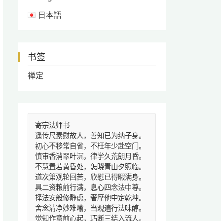
日本語
书签
禅定
寄宗法师书
遥传尺素慰故人，善知已为纳子身。
初心不移常自省，不枉年少赴空门。
慎审香消翠叶沉，律学久荒朗月昏。
不慧置若黄昏处，怎晓青山夕照临。
道次第观轮回苦，欣慰已得暇满身。
具二资粮前行满，息心四念法中尊。
择法安般修静虑，奢摩他中定乾坤。
舍念清净妙难喻，当观遍行法味醇。
觉知作意前心起，巧断三结入流人。