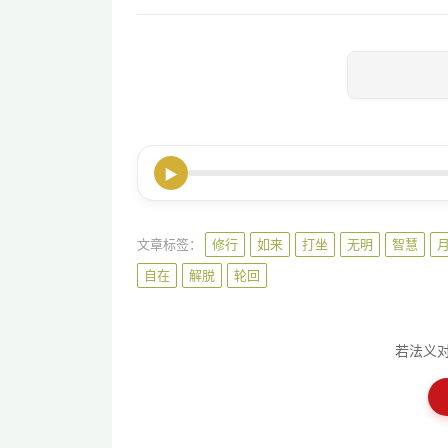
▶
文章标签：
修行
如来
打坐
无明
智慧
自在
解脱
轮回
若法义