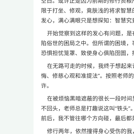
空白。或许正是因为前期的修行资粮
限于打坐、修观，竟肤浅的将求智慧
发心，满心满眼只是想探知：智慧究
开始觉察到这样的发心有问题，是在
陷俗世的困局之中。但所谓的困境，
恐惧担忧笼罩、致使身心俱陷囹圄，
在无路可走的时候，我终于想起来请
悔、修慈心观和准提法”。按照老师
许。
在被烦恼黑暗遮蔽的很长一段时间
不回头，老师总是打趣说这叫“铁头
前后，我不管往哪个方向碰，最后都
修行两年，依然撞得身心受伤的我