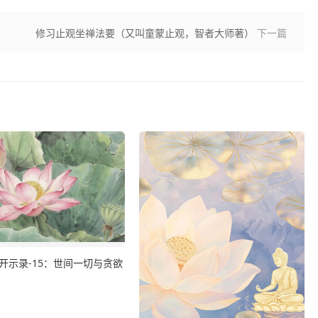
修习止观坐禅法要（又叫童蒙止观，智者大师著）
下一篇
开示录-15：世间一切与贪欲