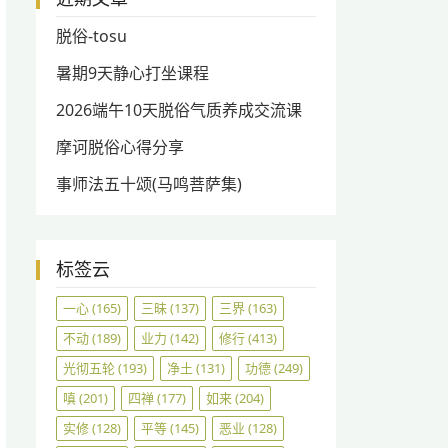
脱俗-tosu
暑期9天静心打坐课程
2026端午10天脱俗气质养成交流课
摩诃脱俗心得分享
事师法五十颂(马鸣菩萨集)
标签云
一心
(165)
三昧
(137)
三界
(163)
不动
(189)
业力
(142)
修行
(413)
光彻五轮
(193)
净土
(131)
功德
(249)
嗔
(201)
四禅
(177)
如来
(204)
实修
(128)
平等
(145)
恶业
(128)