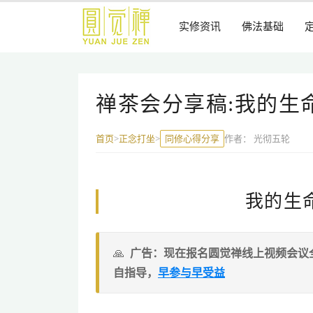
跳
到
实修资讯
佛法基础
主
要
内
容
禅茶会分享稿:我的生
同修心得分享
作者：
光彻五轮
首页
>
正念打坐
>
我的生
广告：现在报名圆觉禅线上视频会议
自指导，
早参与早受益