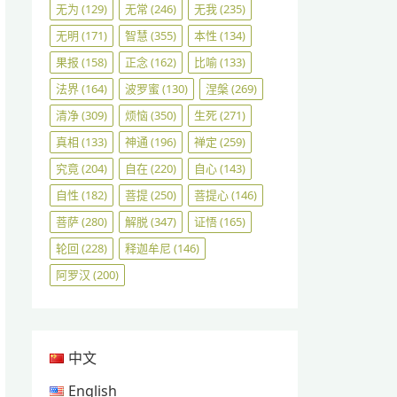
无为
(129)
无常
(246)
无我
(235)
无明
(171)
智慧
(355)
本性
(134)
果报
(158)
正念
(162)
比喻
(133)
法界
(164)
波罗蜜
(130)
涅槃
(269)
清净
(309)
烦恼
(350)
生死
(271)
真相
(133)
神通
(196)
禅定
(259)
究竟
(204)
自在
(220)
自心
(143)
自性
(182)
菩提
(250)
菩提心
(146)
菩萨
(280)
解脱
(347)
证悟
(165)
轮回
(228)
释迦牟尼
(146)
阿罗汉
(200)
中文
English