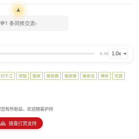
🧘
💬
1
条同修交流
›
0.0%
月印千江
烦恼
皈依
皈依佛
皈依僧
皈依法
禅修
究竟
对您有所助益，欢迎随喜护持
🙏
随喜打赏支持