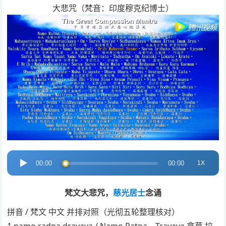
大悲咒（梵音：印度穆克纪博士）
音
1X
00:00
00:00
频
播
梵文大悲咒，
慈光居士
念诵
放
拼音 / 梵文 中文 并排对照（光彻五轮整理核对）
器
1 namo radna drayaya / Namo Ratna – Trayaya 拿莫 拉