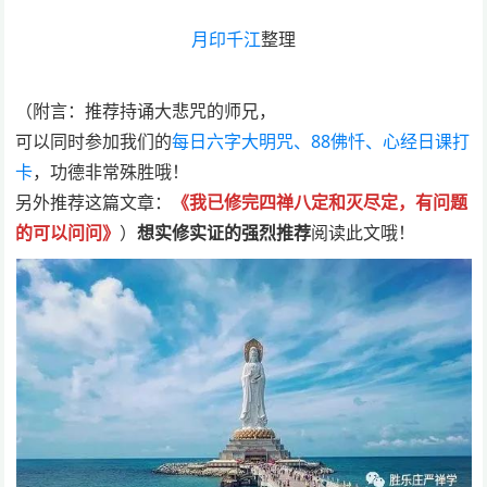
月印千江
整理
（附言：推荐持诵大悲咒的师兄，
可以同时参加我们的
每日六字大明咒、88佛忏、心经日课打
卡
，功德非常殊胜哦！
另外推荐这篇文章：
《我已修完四禅八定和灭尽定，有问题
的可以问问》
）
想实修实证的强烈推荐
阅读此文哦！