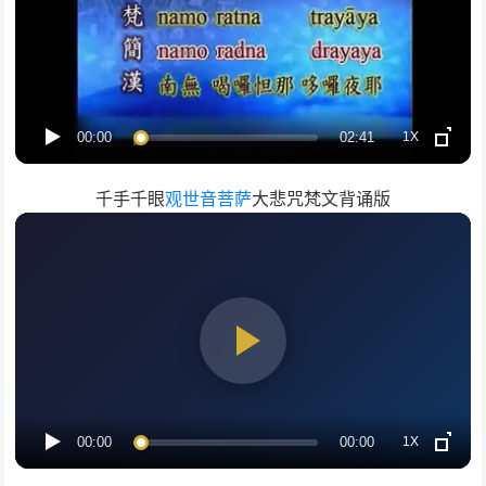
1X
00:00
02:41
千手千眼
观世音菩萨
大悲咒梵文背诵版
1X
00:00
00:00