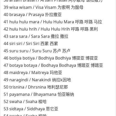
39 wisa wisam / Visa Visam 为索啊 为酸母
40 brasaya / Prasaya 扑拉撒亚
41 hulu hulu mara / Hulu Hulu Mara 呼路 呼路 马拉
42 hulu hulu hrih / Hulu Hulu Hrih 呼路 呼路 黑利
43 sara sara / Sara Sara 撒拉 撒拉
44 siri siri / Siri Siri 西累 西累
45 suru suru / Suru Suru 苏卢 苏卢
46 botiya botiya / Bodhiya Bodhiya 博提亚 博提亚
47 botaya botaya / Bodhaya Bodhaya 博踏亚 博踏亚
48 maidreya / Maitreya 玛他亚
49 naragindi / Narakindi 纳拉k因地
50 trisnina / Dhrsnina 地利瑟尼那
51 payamana / Bhayamana 怕亚嘛纳
52 swaha / Svaha 梭哈
53 sidtaya / Siddhaya 思它亚
54 swaha / Svaha 梭哈