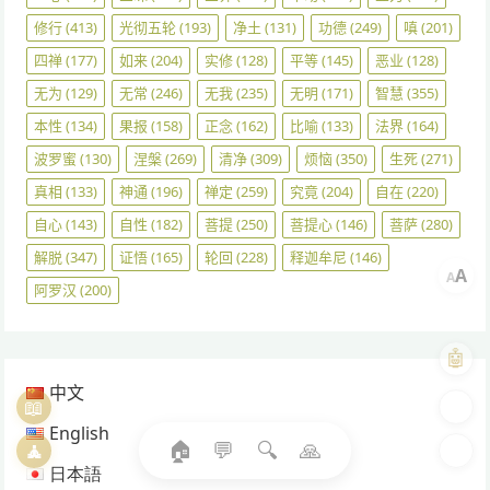
修行
(413)
光彻五轮
(193)
净土
(131)
功德
(249)
嗔
(201)
四禅
(177)
如来
(204)
实修
(128)
平等
(145)
恶业
(128)
无为
(129)
无常
(246)
无我
(235)
无明
(171)
智慧
(355)
本性
(134)
果报
(158)
正念
(162)
比喻
(133)
法界
(164)
波罗蜜
(130)
涅槃
(269)
清净
(309)
烦恼
(350)
生死
(271)
真相
(133)
神通
(196)
禅定
(259)
究竟
(204)
自在
(220)
自心
(143)
自性
(182)
菩提
(250)
菩提心
(146)
菩萨
(280)
解脱
(347)
证悟
(165)
轮回
(228)
释迦牟尼
(146)
A
A
阿罗汉
(200)
🤖
中文
📖
🎨
English
🏠
💬
🔍
🙏
🧘
🌓
日本語