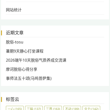
网站统计
近期文章
脱俗-tosu
暑期9天静心打坐课程
2026端午10天脱俗气质养成交流课
摩诃脱俗心得分享
事师法五十颂(马鸣菩萨集)
标签云
一心
(165)
三昧
(137)
三界
(163)
不动
(189)
业力
(142)