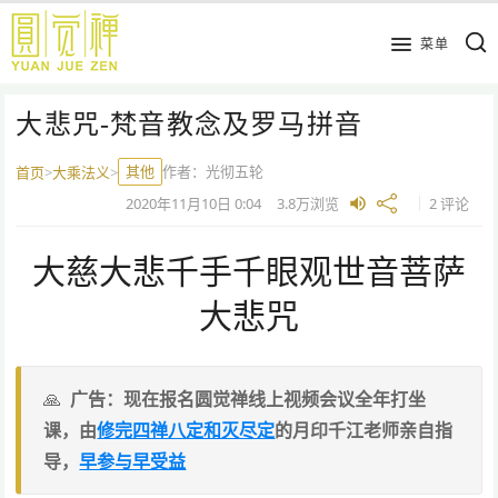
跳
到
菜单
主
要
大悲咒-梵音教念及罗马拼音
内
容
其他
作者：
光彻五轮
首页
>
大乘法义
>
2020年11月10日
0:04
3.8万
浏览
2 评论
大慈大悲千手千眼观世音菩萨
大悲咒
广告：现在报名圆觉禅线上视频会议全年打坐
课，由
修完四禅八定和灭尽定
的月印千江老师亲自指
导，
早参与早受益