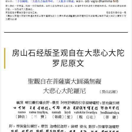
房山石经版圣观自在大悲心大陀
罗尼原文