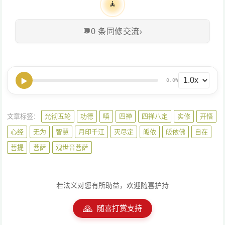
🧘
💬
0
条同修交流
›
▶
0.0%
文章标签：
光彻五轮
功德
嗔
四禅
四禅八定
实修
开悟
心经
无为
智慧
月印千江
灭尽定
皈依
皈依佛
自在
菩提
菩萨
观世音菩萨
若法义对您有所助益，欢迎随喜护持
🙏
随喜打赏支持