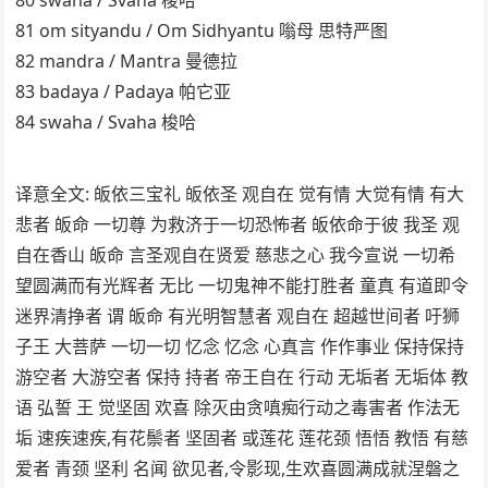
81 om sityandu / Om Sidhyantu 嗡母 思特严图
82 mandra / Mantra 曼德拉
83 badaya / Padaya 帕它亚
84 swaha / Svaha 梭哈
译意全文: 皈依三宝礼 皈依圣 观自在 觉有情 大觉有情 有大
悲者 皈命 一切尊 为救济于一切恐怖者 皈依命于彼 我圣 观
自在香山 皈命 言圣观自在贤爱 慈悲之心 我今宣说 一切希
望圆满而有光辉者 无比 一切鬼神不能打胜者 童真 有道即令
迷界清挣者 谓 皈命 有光明智慧者 观自在 超越世间者 吁狮
子王 大菩萨 一切一切 忆念 忆念 心真言 作作事业 保持保持
游空者 大游空者 保持 持者 帝王自在 行动 无垢者 无垢体 教
语 弘誓 王 觉坚固 欢喜 除灭由贪嗔痴行动之毒害者 作法无
垢 速疾速疾,有花鬃者 坚固者 或莲花 莲花颈 悟悟 教悟 有慈
爱者 青颈 坚利 名闻 欲见者,令影现,生欢喜圆满成就涅磐之