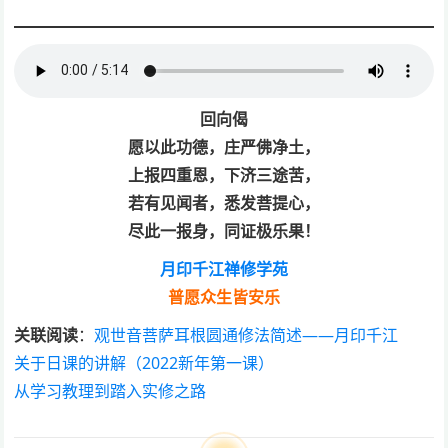
回向偈
愿以此功德，庄严佛净土，
上报四重恩，下济三途苦，
若有见闻者，悉发菩提心，
尽此一报身，同证极乐果！
月印千江禅修学苑
普愿众生皆安乐
关联阅读
：
观世音菩萨耳根圆通修法简述——
月印千江
关于日课的讲解（2022新年第一课）
从学习教理到踏入实修之路