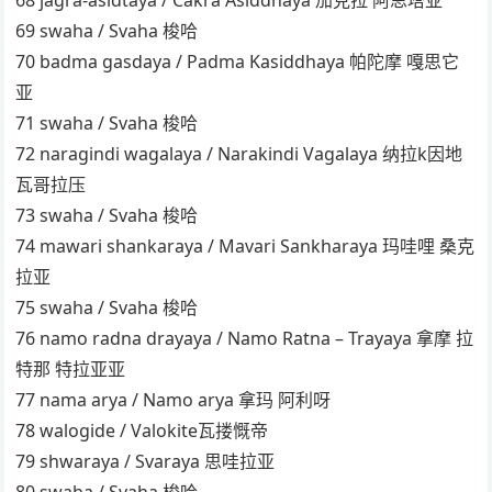
69 swaha / Svaha 梭哈
70 badma gasdaya / Padma Kasiddhaya 帕陀摩 嘎思它
亚
71 swaha / Svaha 梭哈
72 naragindi wagalaya / Narakindi Vagalaya 纳拉k因地
瓦哥拉压
73 swaha / Svaha 梭哈
74 mawari shankaraya / Mavari Sankharaya 玛哇哩 桑克
拉亚
75 swaha / Svaha 梭哈
76 namo radna drayaya / Namo Ratna – Trayaya 拿摩 拉
特那 特拉亚亚
77 nama arya / Namo arya 拿玛 阿利呀
78 walogide / Valokite瓦搂慨帝
79 shwaraya / Svaraya 思哇拉亚
80 swaha / Svaha 梭哈