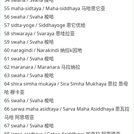
55 maha-sidtaya / Maha-siddhaya 马哈思它亚
56 swaha / Svaha 梭哈
57 sidta-yoge / Siddhayoge 思它优给
58 shwaraya / Svaraya 思哇拉亚
59 swaha / Svaha 梭哈
60 naragindi / Narakindi 纳拉k因地
61 swaha / Svaha 梭哈
62 maranara / Maranara 马拉纳拉
63 swaha / Svaha 梭哈
64 shira simha mukaya / Sira Simha Mukhaya 思拉 思母
哈 穆卡亚
65 swaha / Svaha 梭哈
66 sarwa maha asidtaya / Sarva Maha Asiddhaya 思瓦拉
马哈 阿思塔亚
67 swaha / Svaha 梭哈
68 jagra-asidtaya / Cakra Asiddhaya 加克拉 阿思塔亚