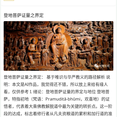
登地菩萨证量之界定
登地菩萨证量之界定： 基于唯识与华严教义的路径解析 说
明：本文是AI作品，我觉得还不错，所以放上来给有缘人
看，仅供参考 I. 绪论：登地菩萨证量的界定与地位 登地菩
萨，特指初地（梵语：Pramuditā-bhūmi，欢喜地）的证
悟者，代表着大乘佛教解脱道中最为关键的转折点。这一阶
段的达成，标志着修行者从凡夫资粮道的累积和加行道的准