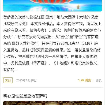
菩萨道的次第与终极证悟 显宗十地与大圆满十六地的深度
比较研究 说明：本文是AI作品，本人觉得还不错，所以发上
来给有缘人看，仅供参考！ I. 绪论：菩萨阶位体系的建立与
分歧 1.1 研究背景与问题提出：从“因位”至“果位”的菩萨道
系统 佛教大乘的修行，旨在引导行者由凡夫地（凡位）趋
入圣贤地，最终成就究竟圆满的佛果。这一漫长且复杂的修
证过程，被系统性地划分为一系列阶位。在东亚大乘佛教
中，尤其是依据《华严经》、《十地经》和唯识宗的教义，
菩萨的…
2025年11月8日
1.2k
浏览
评论
其他
明心见性就是登地菩萨吗