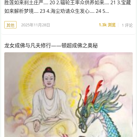
胜莲如来刹土庄严.... 20 2.辐轮王率众供养如来.... 21 3.宝藏
如来解析梦境.... 23 4.海尘劝请众生发心.... 24 5…
2025年11月28日
1.3k
浏览
1 评论
其他
龙女成佛与凡夫修行——顿超成佛之奥秘