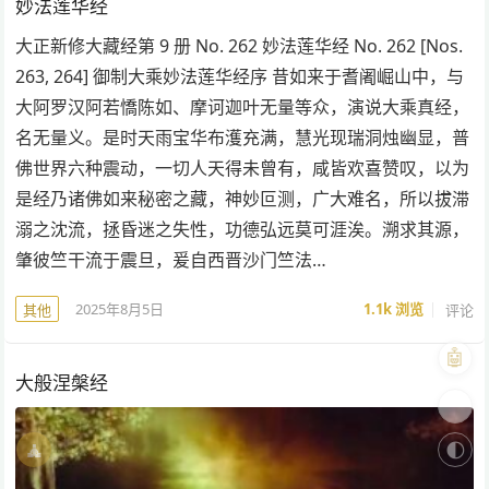
妙法莲华经
大正新修大藏经第 9 册 No. 262 妙法莲华经 No. 262 [Nos.
263, 264] 御制大乘妙法莲华经序 昔如来于耆阇崛山中，与
大阿罗汉阿若憍陈如、摩诃迦叶无量等众，演说大乘真经，
名无量义。是时天雨宝华布濩充满，慧光现瑞洞烛幽显，普
佛世界六种震动，一切人天得未曾有，咸皆欢喜赞叹，以为
是经乃诸佛如来秘密之藏，神妙叵测，广大难名，所以拔滞
溺之沈流，拯昏迷之失性，功德弘远莫可涯涘。溯求其源，
肇彼竺干流于震旦，爰自西晋沙门竺法…
2025年8月5日
1.1k
浏览
评论
其他
🤖
大般涅槃经
🎨
🧘
🌓