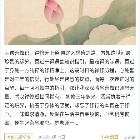
幸遇善知识，得修无上道 自踏入禅修之路，方知这世间最
珍贵的缘分，莫过于得遇善知识指引，最难得的际遇，莫过
于身处一方纯粹的修持净土。这段时日的禅修历程，心处皆
是对三宝的信受，行处尽是智慧的提点，而每一次迷茫时的
点醒、每一回困顿中的指引，都让我深深感念善知识师恩无
量、感叹禅修班世间稀有。 初修三年多来，我常执着于禅
定的境界，执着于身体的感受，却忘了修行的本真在于修
心。一味追求清净，反倒在生活中自寻烦恼，心念稍有偏
颇，便生起杂念邪思。是老师一…
2026年3月11日
1.4k
浏览
2 评论
同修心得分享