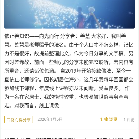
依止善知识——向光而行 分享者：善慧 大家好，我叫善
慧。善慧是老师赐予的法名。由于个人口才不怎么样，记忆
力不是很好，故提前整理此文，作为今日分享的文字稿。另
因时差缘故，前面一些师兄的分享未能完整聆听，若内容有
所重合，还请诸位包涵。 自2019年开始接触佛法，至今一
直依止老师修学。因长期居住海外，这几年我每年回国都会
参加线下课程，年度线上课程亦从未间断，受益良多。 作
为一名在家居士，我的惰性较重，也极易被世俗事务牵着
走。对我而言，线上课像…
2026年1月5日
1.4k
浏览
1 评论
同修心得分享