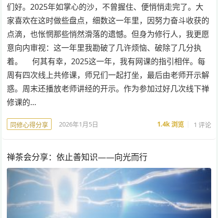
们好。2025年如掌心的沙，不曾握住、便悄悄走完了。大
家喜欢在这时做些盘点，细数这一年里，因努力奋斗收获的
点滴，也怅惘那些悄然滑落的遗憾。但身为修行人，我更愿
意向内审视：这一年里我勘破了几许烦恼、破除了几分执
着。 何其有幸，2025这一年，我有网课的指引相伴。每
周有四次线上共修课，师兄们一起打坐，最后由老师开示解
惑。周末还播放老师讲经的开示。作为参加过好几次线下禅
修课的…
2026年1月5日
1.4k
浏览
1 评论
同修心得分享
禅茶会分享：依止善知识——向光而行