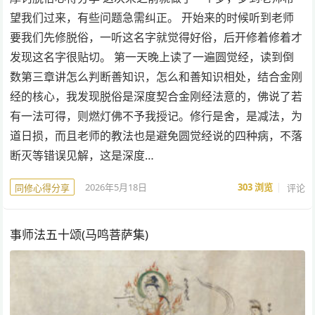
望我们过来，有些问题急需纠正。 开始来的时候听到老师
要我们先修脱俗，一听这名字就觉得好俗，后开修着修着才
发现这名字很贴切。 第一天晚上读了一遍圆觉经，读到倒
数第三章讲怎么判断善知识，怎么和善知识相处，结合金刚
经的核心，我发现脱俗是深度契合金刚经法意的，佛说了若
有一法可得，则燃灯佛不予我授记。修行是舍，是减法，为
道日损，而且老师的教法也是避免圆觉经说的四种病，不落
断灭等错误见解，这是深度…
2026年5月18日
303
浏览
评论
同修心得分享
事师法五十颂(马鸣菩萨集)