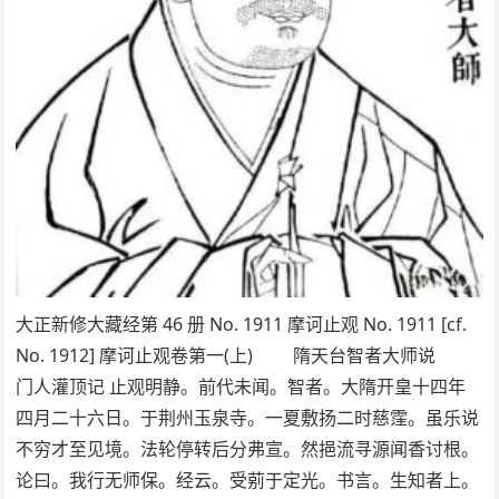
大正新修大藏经第 46 册 No. 1911 摩诃止观 No. 1911 [cf.
No. 1912] 摩诃止观卷第一(上) 隋天台智者大师说
门人灌顶记 止观明静。前代未闻。智者。大隋开皇十四年
四月二十六日。于荆州玉泉寺。一夏敷扬二时慈霔。虽乐说
不穷才至见境。法轮停转后分弗宣。然挹流寻源闻香讨根。
论曰。我行无师保。经云。受莂于定光。书言。生知者上。