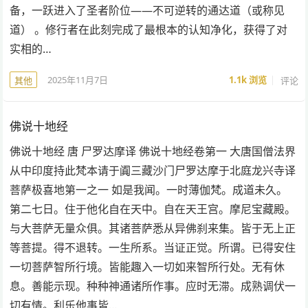
备，一跃进入了圣者阶位——不可逆转的通达道（或称见
道） 。修行者在此刻完成了最根本的认知净化，获得了对
实相的…
2025年11月7日
1.1k
浏览
评论
其他
佛说十地经
佛说十地经 唐 尸罗达摩译 佛说十地经卷第一 大唐国僧法界
从中印度持此梵本请于阗三藏沙门尸罗达摩于北庭龙兴寺译
菩萨极喜地第一之一 如是我闻。一时薄伽梵。成道未久。
第二七日。住于他化自在天中。自在天王宫。摩尼宝藏殿。
与大菩萨无量众俱。其诸菩萨悉从异佛刹来集。皆于无上正
等菩提。得不退转。一生所系。当证正觉。所谓。已得安住
一切菩萨智所行境。皆能趣入一切如来智所行处。无有休
息。善能示现。种种神通诸所作事。应时无滞。成熟调伏一
切有情。利乐他事皆…