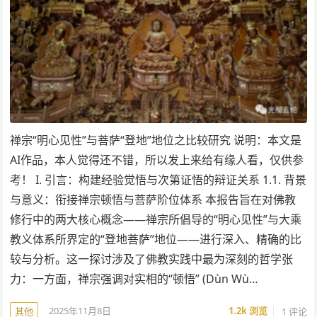
禅宗“明心见性”与菩萨“登地”地位之比较研究 说明：本文是
AI作品，本人觉得还不错，所以发上来给有缘人看，仅供参
考！ I. 引言：构建经验觉悟与次第证悟的辩证关系 1.1. 背景
与意义：衔接禅宗顿悟与菩萨阶位体系 本报告旨在对佛教
修行中的两大核心概念——禅宗所倡导的“明心见性”与大乘
教义体系所界定的“登地菩萨”地位——进行深入、精确的比
较与分析。这一探讨涉及了佛教实践中最为深刻的哲学张
力：一方面，禅宗强调对实相的“顿悟” (Dùn Wù…
2025年11月8日
1.2k
浏览
1 评论
其他