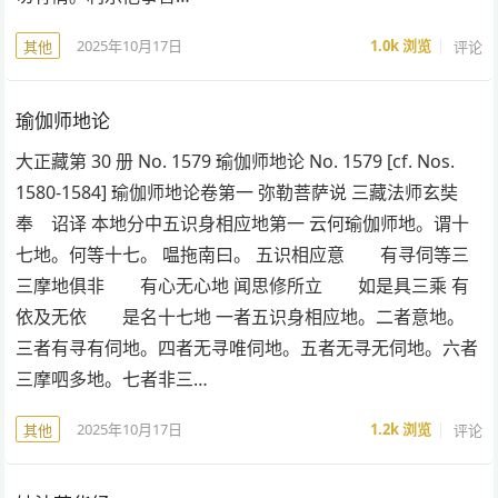
2025年10月17日
1.0k
浏览
评论
其他
瑜伽师地论
大正藏第 30 册 No. 1579 瑜伽师地论 No. 1579 [cf. Nos.
1580-1584] 瑜伽师地论卷第一 弥勒菩萨说 三藏法师玄奘
奉 诏译 本地分中五识身相应地第一 云何瑜伽师地。谓十
七地。何等十七。 嗢拖南曰。 五识相应意 有寻伺等三
三摩地俱非 有心无心地 闻思修所立 如是具三乘 有
依及无依 是名十七地 一者五识身相应地。二者意地。
三者有寻有伺地。四者无寻唯伺地。五者无寻无伺地。六者
三摩呬多地。七者非三…
2025年10月17日
1.2k
浏览
评论
其他