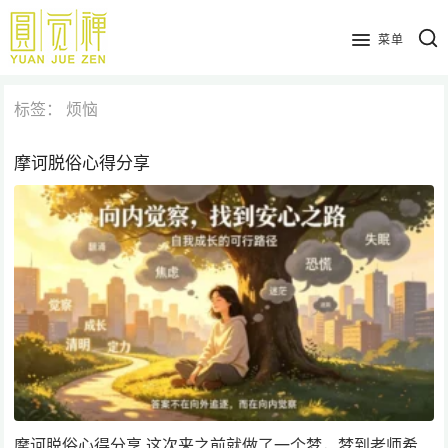
跳
到
菜单
主
要
标签：
烦恼
内
容
摩诃脱俗心得分享
摩诃脱俗心得分享 这次来之前就做了一个梦，梦到老师希