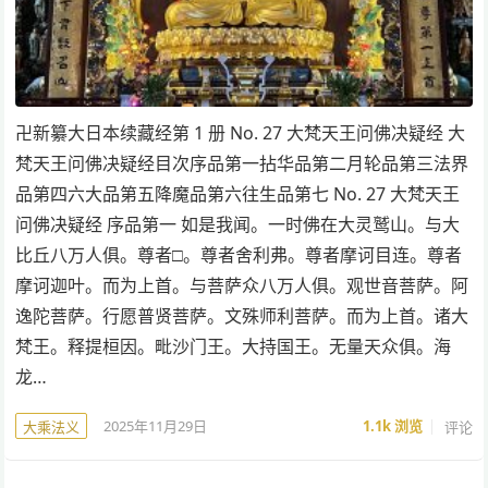
卍新纂大日本续藏经第 1 册 No. 27 大梵天王问佛决疑经 大
梵天王问佛决疑经目次序品第一拈华品第二月轮品第三法界
品第四六大品第五降魔品第六往生品第七 No. 27 大梵天王
问佛决疑经 序品第一 如是我闻。一时佛在大灵鹫山。与大
比丘八万人俱。尊者□。尊者舍利弗。尊者摩诃目连。尊者
摩诃迦叶。而为上首。与菩萨众八万人俱。观世音菩萨。阿
逸陀菩萨。行愿普贤菩萨。文殊师利菩萨。而为上首。诸大
梵王。释提桓因。毗沙门王。大持国王。无量天众俱。海
龙…
2025年11月29日
1.1k
浏览
评论
大乘法义