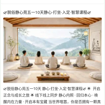
🌿脱俗静心苑五一10天静心·打坐·入定·智慧课程🌿
🌿脱俗静心苑五一10天 静心·打坐·入定·智慧课程🌿 🌟 开启
正念与成长之旅 🌟 线下线上同步 静心内照 · 回归本心 · 唤
醒内在力量 · 开启本有宝藏 当世界喧嚣，你是否拥有一颗真