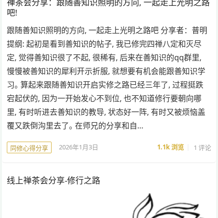
禅茶会分享：跟随善知识照明的⽅向, ⼀起⾛上光明之路
吧!
跟随善知识照明的⽅向, ⼀起⾛上光明之路吧 分享者：普明
提纲: 起初是看到善知识的帖⼦, 我已修完四禅⼋定和灭尽
定, 觉得善知识很了不起, 很稀有, 后来在善知识的qq群⾥,
慢慢被善知识的犀利开示折服, 就想要有机会能跟善知识学
习｡ 算起来跟随善知识开启实修之路已经三年了, 过程挺跌
宕起伏的, 因为⼀开始发⼼不到位, 也不知道修⾏要朝向哪
⾥, 有时听进去善知识的教导, 状态好⼀阵, 有时⼜被烦恼盖
覆⼜跌倒沟⾥去了｡ 在师兄的分享和⾃…
2026年1月3日
1.1k
浏览
1 评论
同修心得分享
线上禅茶会分享-修行之路