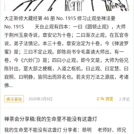
大正新修大藏经第 46 册 No. 1915 修习止观坐禅法要
No. 1915 天台止观有四本：一曰《圆顿止观》，大师
于荆州玉泉寺说，章安记为十卷；二曰渐次止观，在瓦官寺
说，弟子法慎记，本三十卷，章安治定为十卷，今《禅波罗
蜜》是；三曰不定止观。即陈尚书令毛喜请大师出，有一
卷，今《六妙门》是；四曰小止观，即今文是，大师为俗兄
陈针出，寔大部之梗概，入道之枢机，曰止观、曰定慧、曰
寂照、曰明静，皆同出而异名也。若夫穷万法之源底，考诸
佛…
2026年2月8日
2.1k
浏览
2 评论
佛法基础
禅茶会分享稿:我的生命里不能没有这盏灯
我的生命里不能没有这盏灯 分享者：慈明 老师好、师兄