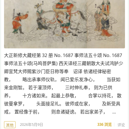
大正新修大藏经第 32 册 No. 1687 事师法五十颂 No. 1687
事师法五十颂(马鸣菩萨集) 西天译经三藏朝散大夫试鸿胪少
卿宣梵大师赐紫沙门臣日称等奉 诏译 依诸经律秘密
教， 略出承事师仪轨， 闻已爱乐发净心， 当获如
来金刚智。 若于灌顶师， 三时伸礼奉， 则为已供
养， 十方诸如来。 起最上恭敬， 合掌以持花， 散
彼曼拿罗， 头面接足礼。 彼师或在家， 及新受具
戒， 置经像于前， 则息诸疑谤。 若出家弟子， …
2026年5月9日
336
浏览
评论
其他