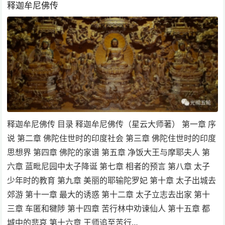
释迦牟尼佛传
释迦牟尼佛传 目录 释迦牟尼佛传（星云大师著） 第一章 序
说 第二章 佛陀住世时的印度社会 第三章 佛陀住世时的印度
思想界 第四章 佛陀的家谱 第五章 净饭大王与摩耶夫人 第
六章 蓝毗尼园中太子降诞 第七章 相者的预言 第八章 太子
少年时的教育 第九章 美丽的耶输陀罗妃 第十章 太子出城去
郊游 第十一章 最大的诱惑 第十二章 太子立志去出家 第十
三章 车匿和犍陟 第十四章 苦行林中劝谏仙人 第十五章 都
城中的悲哀 第十六章 王师追至苦行…