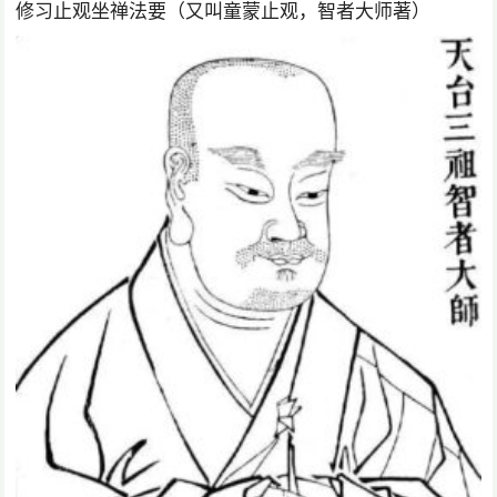
修习止观坐禅法要（又叫童蒙止观，智者大师著）