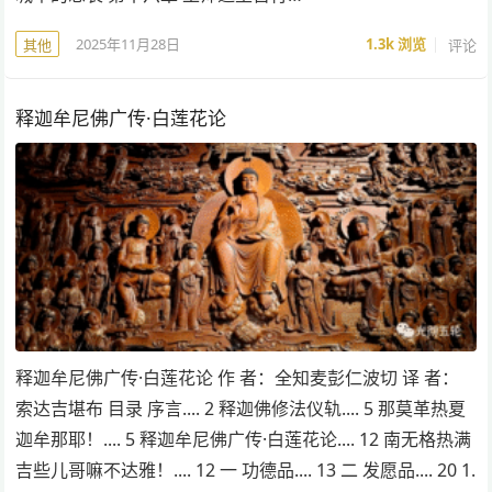
2025年11月28日
1.3k
浏览
评论
其他
释迦牟尼佛广传·白莲花论
释迦牟尼佛广传·白莲花论 作 者：全知麦彭仁波切 译 者：
索达吉堪布 目录 序言.... 2 释迦佛修法仪轨.... 5 那莫革热夏
迦牟那耶！.... 5 释迦牟尼佛广传·白莲花论.... 12 南无格热满
吉些儿哥嘛不达雅！.... 12 一 功德品.... 13 二 发愿品.... 20 1.