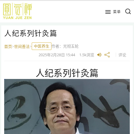
跳
到
菜单
主
要
人纪系列针灸篇
内
容
中医养生
作者：
光彻五轮
首页
>
世间善法
>
2025年2月28日
15:44
1.5k
浏览
评论
人纪系列针灸篇