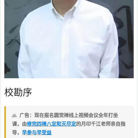
校勘序
广告：现在报名圆觉禅线上视频会议全年打坐
课，由
修完四禅八定和灭尽定
的月印千江老师亲自指
导，
早参与早受益