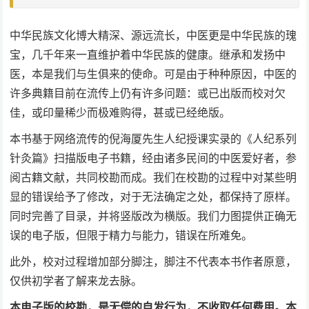
中华民族文化博大精深、源远流长，中医更是中华民族的瑰
宝，几千年来一直维护着中华民族的健康。继承和发扬中
医，本是我们与生俱来的使命。可是由于种种原因，中医的
许多典籍目前在流传上仍有许多问题：或已出版而校对欠
佳，或印量稀少而极难购得，甚或已经绝版。
本书基于网络流传的倪海厦先生人纪授课实录的《人纪系列
针灸篇》扫描版电子书籍，经由诸多民间的中医爱好者，参
阅古籍文献，共同校勘而成。我们在校勘的过程中对某些明
显的错误给予了修改，对于无法确定之处，都保持了原样。
同时完善了目录，并将竖版改为横版。我们力图提供正确无
误的电子版，但限于精力与能力，错误在所难免。
此外，校对过程增加部分脚注，脚注不代表本书作者原意，
仅供初学者了解来龙去脉。
本电子版的校勘，是无偿的自发行为，不收取任何费用。本