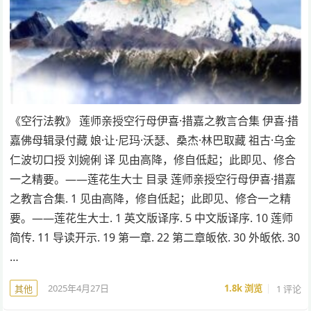
《空行法教》 莲师亲授空行母伊喜·措嘉之教言合集 伊喜·措
嘉佛母辑录付藏 娘·让·尼玛·沃瑟、桑杰·林巴取藏 祖古·乌金
仁波切口授 刘婉俐 译 见由高降，修自低起；此即见、修合
一之精要。——莲花生大士 目录 莲师亲授空行母伊喜·措嘉
之教言合集. 1 见由高降，修自低起；此即见、修合一之精
要。——莲花生大士. 1 英文版译序. 5 中文版译序. 10 莲师
简传. 11 导读开示. 19 第一章. 22 第二章皈依. 30 外皈依. 30
…
2025年4月27日
1.8k
浏览
1 评论
其他