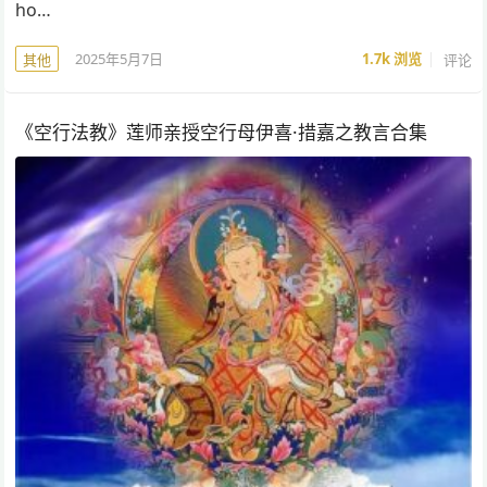
ho…
2025年5月7日
1.7k
浏览
评论
其他
《空行法教》莲师亲授空行母伊喜·措嘉之教言合集