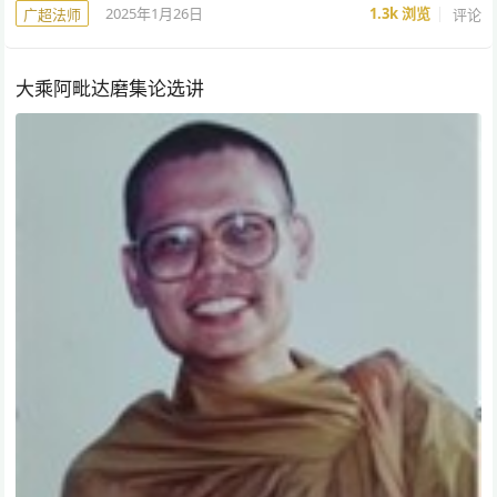
2025年1月26日
1.3k
浏览
评论
广超法师
大乘阿毗达磨集论选讲