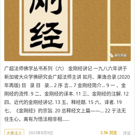
广超法师佛学丛书系列（六） 金刚经讲记 一九八六年讲于
新加坡大众学佛研究会广超法师主讲 如月、果逸合录 (2020
年再版) 目 录 目 录... 2 序 言... 7 金刚经简介... 9 一 、金
刚经的流传. 9 二、金刚经的译本. 11 三、金刚经的注解. 12
四、近代的金刚经讲记. 13 五、释经题. 15 六、译者. 19
七、《金刚经》的宗旨. 20 总释经文上篇——... 22 于法无
住生心，离有为悟法相非相...…
2023年8月9日
2.5k
浏览
评论
大乘法义