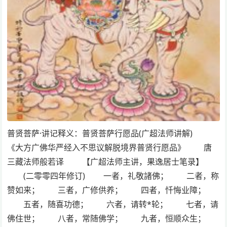
普贤菩萨·讲记释义：普贤菩萨行愿品(广超法师讲解)
《大方广佛华严经入不思议解脱境界普贤行愿品》 唐
三藏法师般若译 【广超法师主讲，果逸居士笔录】
(二零零四年修订) 一者，礼敬諸佛； 二者，称
赞如来； 三者，广修供养； 四者，忏悔业障；
五者，随喜功德； 六者，请转*轮； 七者，请
佛住世； 八者，常随佛学； 九者，恒顺众生；