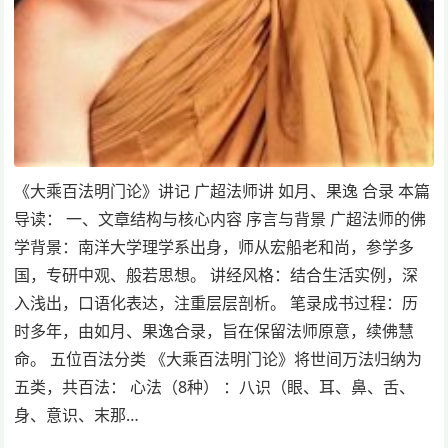
《大乘百法明门论》讲记 广超法师讲 如月、果逸 合录 本篇
导读： 一、文章结构与核心内容 序言与背景 广超法师的佛
学背景：南洋大学理学系出身，师从宏船老和尚，参学多
国，专研中观、般若思想。 讲经风格：结合生活实例，深
入浅出，口语化表达，注重层层剖析。 笔录成书过程：历
时多年，由如月、果逸合录，旨在保留法师原意，续佛慧
命。 五位百法分类 《大乘百法明门论》将世间万法归纳为
五类，共百法： 心法（8种） ：八识（眼、耳、鼻、舌、
身、意识、末那…