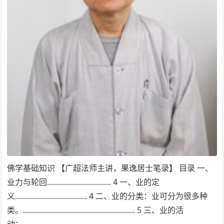
佛学基础知识 【广超法师主讲，果逸居士笔录】 目录 一、
业力与轮回................................ 4 一、业的定
义.................................... 4 二、业的分类：业可分为很多种
类。........................................................ 5 三、业的活