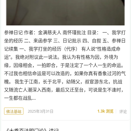
参禅日记 作者：金满慈夫人 南怀瑾批注 目录： 一、我学打
坐的经历 二、来函参学 三、日记批示 四、自叙 五、参禅日
记续集 一、我学打坐的经历（代序） 有人说“性格造成命
运”。我绝对附议此一说法。我认为有性格为因，外境为
缘，因缘相会，一拍即合，于是注定了一个人一生的命运。
不过我也相信命运是可以改造的，如果你真有香象过河的气
魄。 我生于江南，长于北平，幼随父，叔宦游东北，抗战
又随流亡人潮深入西南，最后又迁至台，可说是生不逢时，
一生都在战乱…
2025年3月31日
1.3k
浏览
评论
佛法基础
《大乘百法明门论》讲记