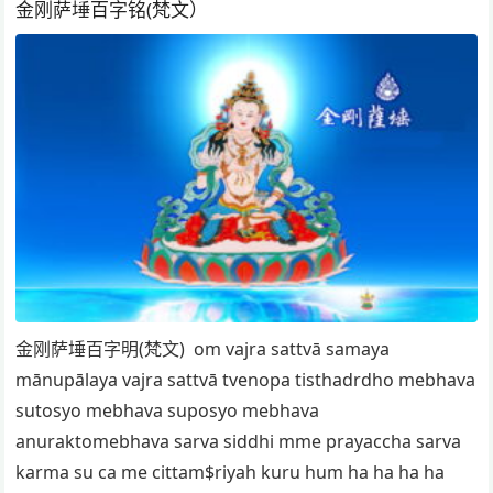
金刚萨埵百字铭(梵文）
金刚萨埵百字明(梵文) om vajra sattvā samaya
mānupālaya vajra sattvā tvenopa tisthadrdho mebhava
sutosyo mebhava suposyo mebhava
anuraktomebhava sarva siddhi mme prayaccha sarva
karma su ca me cittam$riyah kuru hum ha ha ha ha