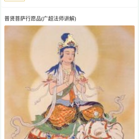
普贤菩萨行愿品(广超法师讲解)