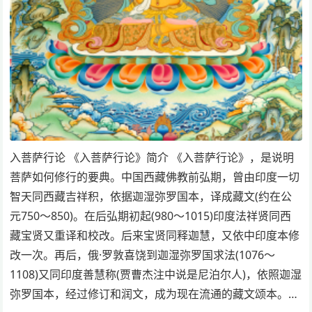
入菩萨行论 《入菩萨行论》简介 《入菩萨行论》，是说明
菩萨如何修行的要典。中国西藏佛教前弘期，曾由印度一切
智天同西藏吉祥积，依据迦湿弥罗国本，译成藏文(约在公
元750～850)。在后弘期初起(980～1015)印度法祥贤同西
藏宝贤又重译和校改。后来宝贤同释迦慧，又依中印度本修
改一次。再后，俄·罗敦喜饶到迦湿弥罗国求法(1076～
1108)又同印度善慧称(贾曹杰注中说是尼泊尔人)，依照迦湿
弥罗国本，经过修订和润文，成为现在流通的藏文颂本。…