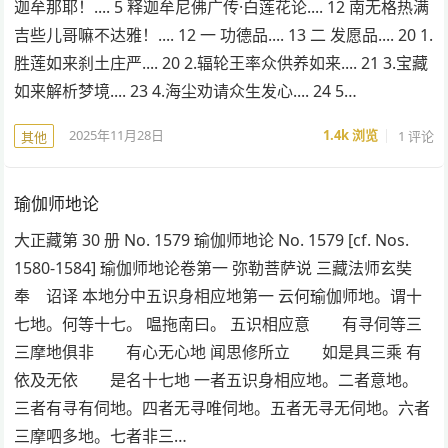
迦牟那耶！.... 5 释迦牟尼佛广传·白莲花论.... 12 南无格热满
吉些儿哥嘛不达雅！.... 12 一 功德品.... 13 二 发愿品.... 20 1.
胜莲如来刹土庄严.... 20 2.辐轮王率众供养如来.... 21 3.宝藏
如来解析梦境.... 23 4.海尘劝请众生发心.... 24 5…
2025年11月28日
1.4k
浏览
1 评论
其他
瑜伽师地论
大正藏第 30 册 No. 1579 瑜伽师地论 No. 1579 [cf. Nos.
1580-1584] 瑜伽师地论卷第一 弥勒菩萨说 三藏法师玄奘
奉 诏译 本地分中五识身相应地第一 云何瑜伽师地。谓十
七地。何等十七。 嗢拖南曰。 五识相应意 有寻伺等三
三摩地俱非 有心无心地 闻思修所立 如是具三乘 有
依及无依 是名十七地 一者五识身相应地。二者意地。
三者有寻有伺地。四者无寻唯伺地。五者无寻无伺地。六者
三摩呬多地。七者非三…