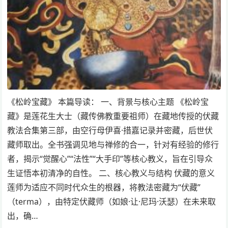
《松岭宝藏》 本篇导读： 一、背景与核心主题 《松岭宝
藏》是莲花生大士（藏传佛教重要祖师）在藏地传授的伏藏
教法合集第三部，由空行母伊喜·措嘉记录并密藏，后世伏
藏师取出。全书强调见地与禅修的合一，针对有经验的修行
者，揭示“觉醒心”“法性”“大手印”等核心教义，旨在引导众
生证悟本初清净的自性。 二、核心教义与结构 伏藏的意义
莲师为适应不同时代众生的根器，将教法密藏为“伏藏”
（terma），由特定伏藏师（如娘·让·尼玛·沃瑟）在未来取
出，确…