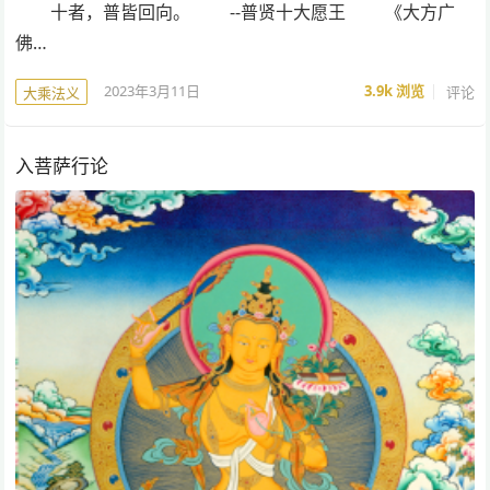
十者，普皆回向。 --普贤十大愿王 《大方广
佛…
2023年3月11日
3.9k
浏览
评论
大乘法义
入菩萨行论