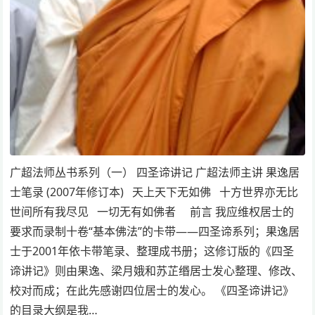
广超法师丛书系列（一） 四圣谛讲记 广超法师主讲 果逸居
士笔录 (2007年修订本) 天上天下无如佛 十方世界亦无比
世间所有我尽见 一切无有如佛者 前言 我应维权居士的
要求而录制十卷“基本佛法”的卡带——四圣谛系列；果逸居
士于2001年依卡带笔录、整理成书册；这修订版的《四圣
谛讲记》则由果逸、梁月娥和苏芷缗居士发心整理、修改、
校对而成；在此先感谢四位居士的发心。 《四圣谛讲记》
的目录大纲是我…