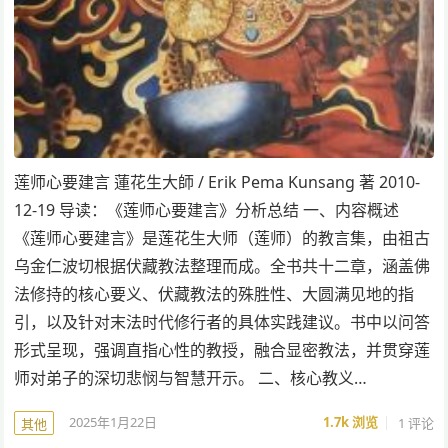
莲师心要建言 蓮花生大師 / Erik Pema Kunsang 著 2010-
12-19 导读：《莲师心要建言》分析总结 一、内容概述
《莲师心要建言》是莲花生大师（莲师）的教言集，由祖古
乌金仁波切根据伏藏教法整理而成。全书共十二章，涵盖佛
法修持的核心要义、伏藏教法的殊胜性、大圆满见地的指
引，以及针对末法时代修行者的具体实践建议。书中以问答
形式呈现，强调直指心性的教授，融合显密教法，并贯穿莲
师对弟子的深切悲悯与智慧开示。 二、核心教义…
2025年1月22日
1.7k
浏览
1 评论
其他