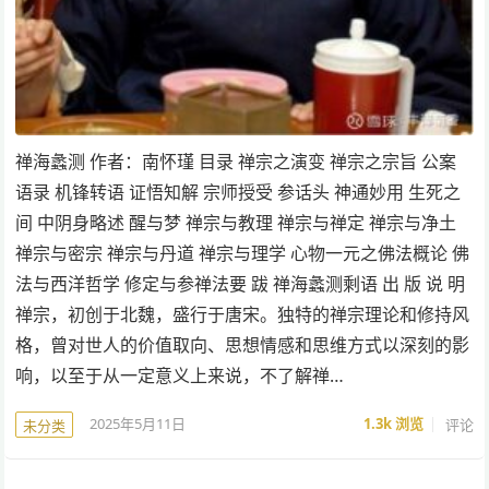
禅海蠡测 作者：南怀瑾 目录 禅宗之演变 禅宗之宗旨 公案
语录 机锋转语 证悟知解 宗师授受 参话头 神通妙用 生死之
间 中阴身略述 醒与梦 禅宗与教理 禅宗与禅定 禅宗与净土
禅宗与密宗 禅宗与丹道 禅宗与理学 心物一元之佛法概论 佛
法与西洋哲学 修定与参禅法要 跋 禅海蠡测剩语 出 版 说 明
禅宗，初创于北魏，盛行于唐宋。独特的禅宗理论和修持风
格，曾对世人的价值取向、思想情感和思维方式以深刻的影
响，以至于从一定意义上来说，不了解禅…
2025年5月11日
1.3k
浏览
评论
未分类