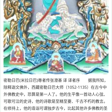
密勒日巴(米拉日巴)尊者传张澄基 译 译者序 据我所知，
除释迦文佛外，西藏密勒日巴大师（1052-1135）在古今中
外佛教史中，恐算是第一人了。他的生平像一首动人心弦、
可歌可泣的史诗，他的诗歌是至精至要、千古不朽的教言。
在修持上，他的造诣可谓独步古今，比起其他许多佛教的圣