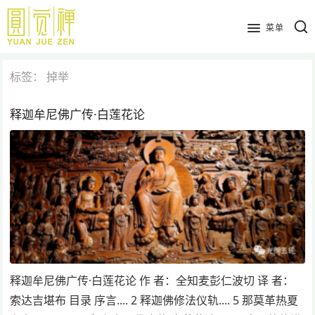
跳
到
菜单
主
要
标签：
掉举
内
容
释迦牟尼佛广传·白莲花论
释迦牟尼佛广传·白莲花论 作 者：全知麦彭仁波切 译 者：
索达吉堪布 目录 序言.... 2 释迦佛修法仪轨.... 5 那莫革热夏