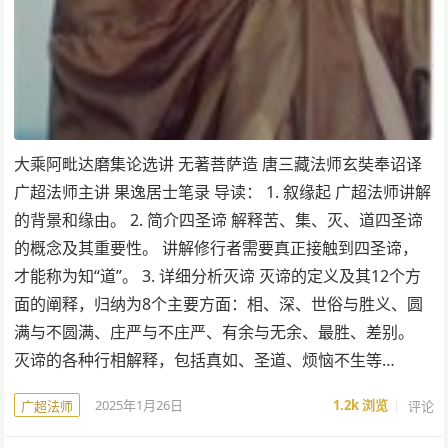
大乘阿毗达磨集论选讲 无著菩萨造 唐三藏法师玄奘奉诏译
广超法师主讲 果逸居士笔录 导读： 1. 叙缘起 广超法师讲解
的背景和缘由。 2. 简介四圣谛 解释苦、集、灭、道四圣谛
的概念及其重要性。 讲解修行者需要真正接触到四圣谛，
才能称为知“道”。 3. 详细分析灭谛 灭谛的定义及其12个方
面的阐释，归纳为8个主要方面：相、深、世俗与胜义、圆
满与不圆满、庄严与不庄严、有余与无余、最胜、差别。
灭谛的各种行相解释，包括真如、圣道、烦恼不生等…
2025年1月26日
1.2k
浏览
评论
广超法师