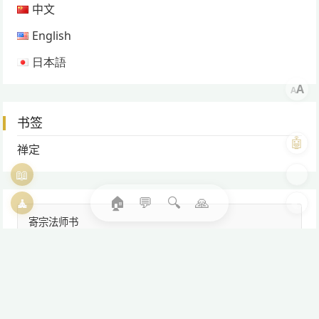
中文
English
日本語
A
A
书签
🤖
禅定
📖
🎨
🏠
💬
🔍
🙏
🧘
🌓
寄宗法师书
遥传尺素慰故人，善知已为纳子身。
初心不移常自省，不枉年少赴空门。
慎审香消翠叶沉，律学久荒朗月昏。
不慧置若黄昏处，怎晓青山夕照临。
道次第观轮回苦，欣慰已得暇满身。
具二资粮前行满，息心四念法中尊。