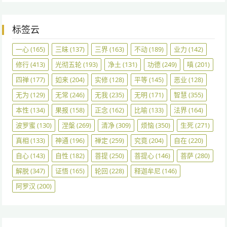
标签云
一心
(165)
三昧
(137)
三界
(163)
不动
(189)
业力
(142)
修行
(413)
光彻五轮
(193)
净土
(131)
功德
(249)
嗔
(201)
四禅
(177)
如来
(204)
实修
(128)
平等
(145)
恶业
(128)
无为
(129)
无常
(246)
无我
(235)
无明
(171)
智慧
(355)
本性
(134)
果报
(158)
正念
(162)
比喻
(133)
法界
(164)
波罗蜜
(130)
涅槃
(269)
清净
(309)
烦恼
(350)
生死
(271)
真相
(133)
神通
(196)
禅定
(259)
究竟
(204)
自在
(220)
自心
(143)
自性
(182)
菩提
(250)
菩提心
(146)
菩萨
(280)
解脱
(347)
证悟
(165)
轮回
(228)
释迦牟尼
(146)
阿罗汉
(200)