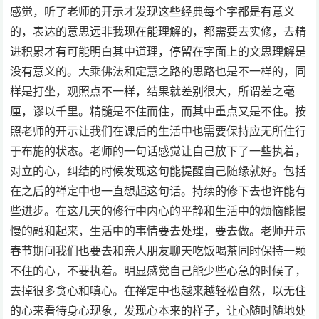
感觉，听了老师的开示才发现这些经典每个字都是有意义
的，表达的意思远非我现在能理解的，都需要去实修，去精
进积累才有可能明白其中道理，停留在字面上的文思理解是
没有意义的。大乘佛法和定慧之路的思路也是不一样的，同
样是打坐，观照点不一样，结果就差别很大，所谓差之毫
厘，谬以千里。精髓是不住而住，而其中重点又是不住。按
照老师的开示让我们在课后的生活中也需要保持应无所住行
于布施的状态。老师的一句话感觉让自己放下了一些执着，
对立的心，纠结的时候发现这句能提醒自己随缘就好。包括
在之后的禅定中也一直想起这句话。持续的修下去也许能有
些进步。在这几天的修行中内心的平静和生活中的烦恼能慢
慢的融和起来，生活中的事情要去处理，要去做。老师开示
春节期间我们也要去和亲人朋友聊天吃饭喝茶同时保持一颗
不住的心，不要执着。明显感觉自己能少些心急的时候了，
去掉很多贪心和嗔心。在禅定中也越来越轻松自然，以无住
的心来看待身心现象，发现心本来的样子，让心随时随地处