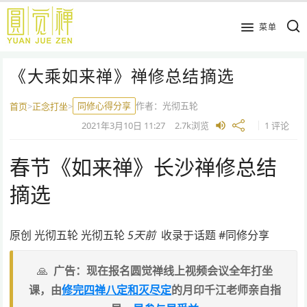
跳
到
菜单
主
要
《大乘如来禅》禅修总结摘选​
内
容
同修心得分享
作者：
光彻五轮
首页
>
正念打坐
>
2021年3月10日
11:27
2.7k
浏览
1 评论
春节《如来禅》长沙禅修总结
摘选​
原创
光彻五轮
光彻五轮
5天前
收录于话题 #同修分享
广告：现在报名圆觉禅线上视频会议全年打坐
课，由
修完四禅八定和灭尽定
的月印千江老师亲自指