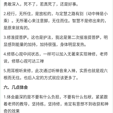
勇敢深入，死不了，若真死了，还是好事。
2.经行，无所住，是放松的，与定慧之路有别（动中禅是小
乘）。无所著心来注意脚，无住而住。智慧不是修出来的，
是原来就有的。
3.修准提菩萨。这也是护法，我这是第二次接准提菩萨，明
显感到能量的加持，加持很强，身体明显发热。
4.修慈心观中间状态，一样可以加入无著来实现禅修，老师
说，修慈心观可达三禅
5.用耳根听来修，此次通过听禅音来入禅，实质也就是观六
根而无住。也后入定的方式就应该更多了。
六、几点体会
1.体会最深的是不要有什么负担，不要有什么包袱，紧紧跟
着老师的教导，坚持练，坚持修，肯定有意想不到收获和神
奇的效果