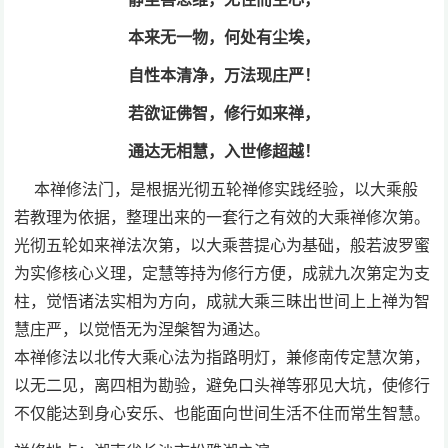
本来无一物，何处有尘埃，
自性本清净，万法现庄严！
若欲证佛智，修行如来禅，
通达无相慧，入世修超越！
本禅修法门，是根据光彻五轮禅修实践经验，以大乘般
若教理为依据，整理出来的一套行之有效的大乘禅修次第。
光彻五轮如来禅法次第，以大乘菩提心为基础，般若波罗蜜
为实修核心义理，定慧等持为修行方便，成就九次第定为支
柱，觉悟诸法实相为方向，成就大乘三昧出世间上上禅为智
慧庄严，以觉悟无为涅槃智为通达。
本禅修法以北传大乘心法为指路明灯，兼修南传定慧次第，
以无二见，离四相为勘验，避免口头禅等邪见大坑，使修行
不仅能达到身心安乐、也能面向世间生活不住而常生智慧。