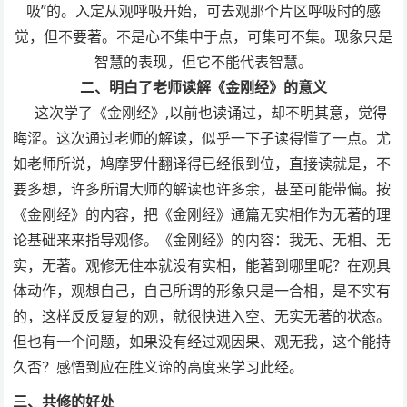
吸”的。入定从观呼吸开始，可去观那个片区呼吸时的感
觉，但不要著。不是心不集中于点，可集可不集。现象只是
智慧的表现，但它不能代表智慧。
二、明白了老师读解《金刚经》的意义
这次学了《金刚经》,以前也读诵过，却不明其意，觉得
晦涩。这次通过老师的解读，似乎一下子读得懂了一点。尤
如老师所说，鸠摩罗什翻译得已经很到位，直接读就是，不
要多想，许多所谓大师的解读也许多余，甚至可能带偏。按
《金刚经》的内容，把《金刚经》通篇无实相作为无著的理
论基础来来指导观修。《金刚经》的内容：我无、无相、无
实，无著。观修无住本就没有实相，能著到哪里呢？在观具
体动作，观想自己，自己所谓的形象只是一合相，是不实有
的，这样反反复复的观，就很快进入空、无实无著的状态。
但也有一个问题，如果没有经过观因果、观无我，这个能持
久否？感悟到应在胜义谛的高度来学习此经。
三、共
修的好处