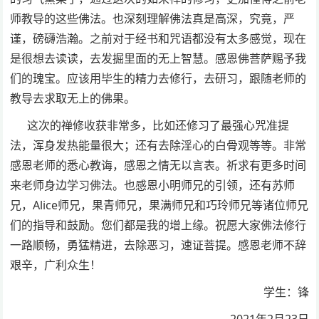
师教导的这些佛法。也深刻理解佛法真是高深，究竟，严
谨，磅礴浩瀚。之前对于经书和咒语都没有太多感觉，现在
是很想去读读，去发掘里面的无上智慧。感恩佛菩萨赐予我
们的瑰宝。应该用毕生的精力去修行，去研习，跟随老师的
教导去求取无上的佛果。
这次的禅修收获非常多，比如还修习了最强心咒准提
法，浑身发热能量很大；还有去除淫心的白骨观等等。非常
感恩老师的悉心教诲，感恩之情无以言表。祈求有更多时间
来老师身边学习佛法。也感恩小明师兄的引领，还有苏师
兄，Alice师兄，果青师兄，果满师兄和巧玲师兄等诸位师兄
们的指导和鼓励。您们都是我的增上缘。祝愿大家佛法修行
一路顺畅，勇猛精进，去除恶习，速证菩提。感恩老师不辞
艰辛，广利众生！
学生：锋