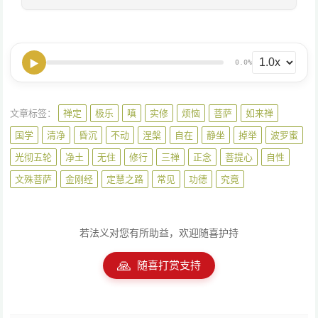
▶
0.0%
文章标签：
禅定
极乐
嗔
实修
烦恼
菩萨
如来禅
国学
清净
昏沉
不动
涅槃
自在
静坐
掉举
波罗蜜
光彻五轮
净土
无住
修行
三禅
正念
菩提心
自性
文殊菩萨
金刚经
定慧之路
常见
功德
究竟
若法义对您有所助益，欢迎随喜护持
🙏
随喜打赏支持