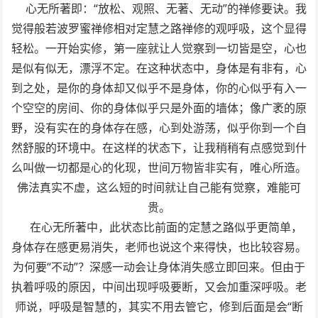
心无所著即：“放松、观照、无著、无动”的禅修要诀。我
觉得般若波罗蜜禅修相对定慧之路禅修的观呼吸，这个显得
轻松。一开始实修，第一座就让人觉察到一切皆是空，心也
是似有似无，漂浮不定。在这种状态中，身体是有非有，心
到之处，是你的身体却又似乎不是身体，你的心似乎有入一
个空空的房间、你的身体似乎只是外面的墙体；像广袤的原
野，没有实在的身体存在感，心到处游荡，似乎你到一个自
然舒服的环境中。在这样的状态下，让我稍稍有点感觉到什
么叫做一切都是心的化现，世间万物皆非实有，唯心所造。
佛法真实不虚，这么短的时间就让自己能有觉察，难能可
贵。
在心无所著中，此状态比前面的定慧之路似乎更简单，
身体存在感更易消失，老师也说这个来得快，也比较容易。
为何要“不动”？深感一动会让身体消失感立即回来。但由于
执着呼吸的原因，中间出现呼吸要断，又会加重深呼吸。老
师说，呼吸是智慧的，其实不用去管它，修到后面是会“断