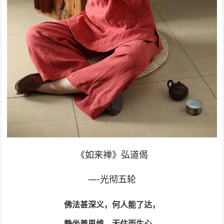
《如来禅》弘道偈
—-光彻五轮
佛法甚深义，何人能了达，
静坐善思维，无住而生心，