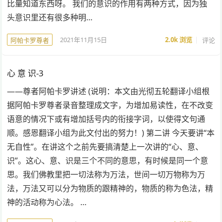
比量知道东西呀。 我们的意识的作用有两种方式，因为独
头意识里还有很多种明…
2021年11月15日
2.0k
浏览
评论
阿帕卡罗尊者
心 意 识-3
——尊者阿帕卡罗讲述 (说明：本文由光彻五轮翻译小组根
据阿帕卡罗尊者录音整理成文字，为增加易读性，在不改变
语意的情况下或有增加括号内的衔接字词，以使得文句通
顺。感恩翻译小组为此文付出的努力！) 第二讲 今天要讲“本
无自性”。在讲这个之前先要搞清楚上一次讲的“心、意、
识”。这心、意、识是三个不同的意思，有时候是同一个意
思。我们佛教里把一切法称为万法，世间一切万物称为万
法，万法又可以分为物质的跟精神的，物质的称为色法，精
神的活动称为心法。 …