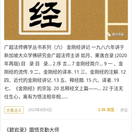
广超法师佛学丛书系列（六） 金刚经讲记 一九八六年讲于
新加坡大众学佛研究会广超法师主讲 如月、果逸合录 (2020
年再版) 目 录 目 录... 2 序 言... 7 金刚经简介... 9 一 、金
刚经的流传. 9 二、金刚经的译本. 11 三、金刚经的注解. 12
四、近代的金刚经讲记. 13 五、释经题. 15 六、译者. 19
七、《金刚经》的宗旨. 20 总释经文上篇——... 22 于法无
住生心，离有为悟法相非相...…
2023年8月9日
2.5k
浏览
评论
大乘法义
《碧岩录》圜悟克勤大师