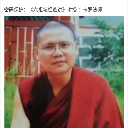
密码保护：《六祖坛经选讲》讲授 ：卡罗法师