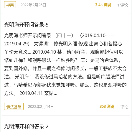
2022年2月26日
3.4k
浏览
1 评论
禅宗
光明海开释问答录-5
光明海老师开示问答录 （四十一） （2019.04.10——
2019.04.29） 关键词： 修光明入睡 修观 出离心和菩提心
争论无意义... 2019.04.10 某：请问群主，观腹部起伏可以
修到几禅？和观呼吸法一样殊胜吗？ 某：是马哈希体系，
要到国外修，并且一期之禅修时间很长，一般工薪族不太合
适。 光明海： 我没修过马哈希的方法。但是听广超法师讲
过，马哈希以腹部起伏来觉知呼吸。那么，这也是观呼吸的
方法。 2019.04.11 某贴…
2022年2月14日
353
浏览
评论
佛法基础
光明海开释问答录-2