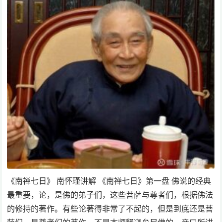
《南禅七日》 南怀瑾讲解 《南禅七日》第一盘 佛说的经典
最重要，论，是佛的弟子们，这些菩萨与尊者们，根据佛法
的修持的著作。有些论著得非常了不起的，但是到底还是菩