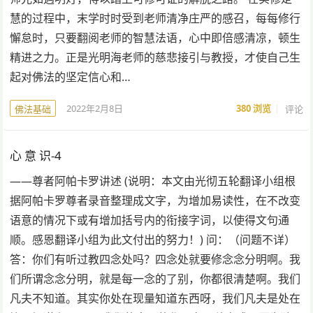
慧的过程中，末学时时受到老师清净庄严的感召，每每修行
懈怠时，只要翻阅老师的智慧法语，心中即倍感清凉，顿生
精进之力。正是光明海老师的慈悲接引与教授，才使自己生
起对佛法的坚定信心和…
2022年2月8日
380
浏览
评论
佛法基础
心 意 识-4
——尊者阿帕卡罗讲述 (说明：本文由光彻五轮翻译小组根
据阿帕卡罗尊者录音整理成文字，为增加易读性，在不改变
语意的情况下或有增加括号内的衔接字词，以使得文句通
顺。感恩翻译小组为此文付出的努力！) 问：（问题不详）
答：你们有听过教四念处吗？四念处就要修念念分明啊。我
们所谓念念分明，就是每一念的了别，你都很清楚啊。我们
凡夫不知道。其实你处在现量知道东西呀，我们凡夫是处在