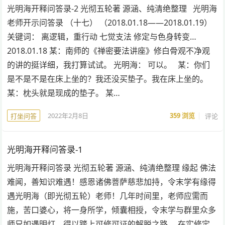
光明海开释问答录-2 光彻五轮著 源涵、纯清绝整理 光明海
老师开示问答录 （十七） （2018.01.18——2018.01.19）
关键词： 离逻辑，重行动 七觉支法 修定与色身转变…
2018.01.18 某：南师的《禅密要法讲座》修白骨观不净观
的讲的挺详细，我打算试试。 光明海： 可以。 某：你们
是不是不是在床上坐的？我还没买垫子。我在床上坐的。
某：枕头就是现成的垫子。 某…
2022年2月8日
359
浏览
评论
打坐问答
光明海开释问答录-1
光明海开释问答录 光彻五轮著 源涵、纯清绝整理 缘起 佛法
难闻，善知识难遇！感恩诸佛菩萨慈悲加持，令末学有缘得
遇光明海（即光彻五轮）老师！几年时间里，老师应需而
施，苦口婆心，将一身所学，倾囊相授，令末学与群里众多
师兄如遇明灯，得以踏上可修可证的解脱之路。 在实修定