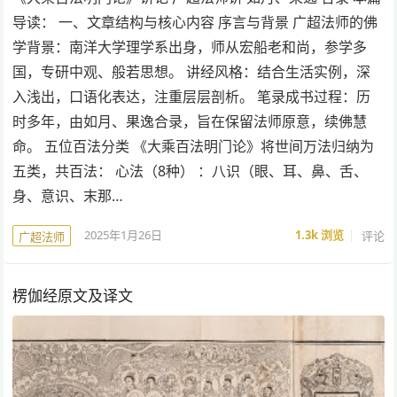
导读： 一、文章结构与核心内容 序言与背景 广超法师的佛
学背景：南洋大学理学系出身，师从宏船老和尚，参学多
国，专研中观、般若思想。 讲经风格：结合生活实例，深
入浅出，口语化表达，注重层层剖析。 笔录成书过程：历
时多年，由如月、果逸合录，旨在保留法师原意，续佛慧
命。 五位百法分类 《大乘百法明门论》将世间万法归纳为
五类，共百法： 心法（8种） ：八识（眼、耳、鼻、舌、
身、意识、末那…
2025年1月26日
1.3k
浏览
评论
广超法师
楞伽经原文及译文