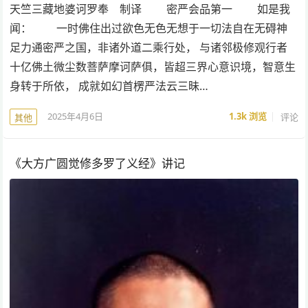
天竺三藏地婆诃罗奉 制译 密严会品第一 如是我
闻： 一时佛住出过欲色无色无想于一切法自在无碍神
足力通密严之国，非诸外道二乘行处， 与诸邻极修观行者
十亿佛土微尘数菩萨摩诃萨俱，皆超三界心意识境，智意生
身转于所依， 成就如幻首楞严法云三昧…
2025年4月6日
1.3k
浏览
评论
其他
《大方广圆觉修多罗了义经》讲记