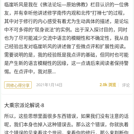
临崖听风是我在《佛法论坛—原始佛教》栏目认识的一位佛
友，并有幸听他讲述修学南传内观和北传“打禅七”的过程，
其中对于修行的内心感受有着尤为生动具体的描述，是论坛
中不可多得的“现身说法”的实例。出于深入探讨目的，同时
也为了尽可能减少交流中语言的模糊性和不确定性，我从自
己经验出发对临崖听风的讲述做了些微点评和扩展性阅读。
需要说明的是，我的经验既是我点评的基础，但同时也可能
是产生新的语言模糊性的因缘，这一点请后来阅读者保持警
惕。在点评中，我对原…
2021年1月14日
2.0k
浏览
评论
同修心得分享
大乘宗派论解说-8
所以，这些思想里面很多东西错误，如果我们没有注意的话
呢，我们本身也掉入这种错误去。那么这个错误，你就执着
这个错误的见来看这个世间，来看你的修行，那么来判断你