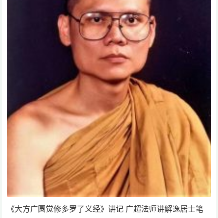
《大方广圆觉修多罗了义经》讲记 广超法师讲解逸居士笔