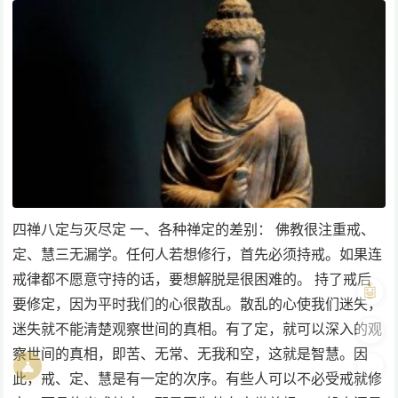
四禅八定与灭尽定 一、各种禅定的差别： 佛教很注重戒、
定、慧三无漏学。任何人若想修行，首先必须持戒。如果连
戒律都不愿意守持的话，要想解脱是很困难的。 持了戒后
🤖
要修定，因为平时我们的心很散乱。散乱的心使我们迷失，
迷失就不能清楚观察世间的真相。有了定，就可以深入的观
🎨
察世间的真相，即苦、无常、无我和空，这就是智慧。因
🧘
🌓
此，戒、定、慧是有一定的次序。有些人可以不必受戒就修