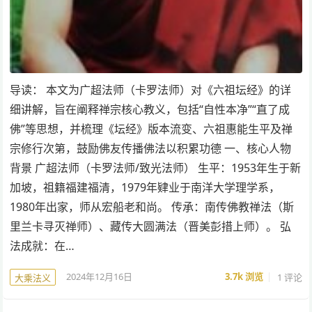
导读： 本文为广超法师（卡罗法师）对《六祖坛经》的详
细讲解，旨在阐释禅宗核心教义，包括“自性本净”“直了成
佛”等思想，并梳理《坛经》版本流变、六祖惠能生平及禅
宗修行次第，鼓励佛友传播佛法以积累功德 一、核心人物
背景 广超法师（卡罗法师/致光法师） 生平：1953年生于新
加坡，祖籍福建福清，1979年肄业于南洋大学理学系，
1980年出家，师从宏船老和尚。 传承：南传佛教禅法（斯
里兰卡寻灭禅师）、藏传大圆满法（晋美彭措上师）。 弘
法成就：在…
2024年12月16日
3.7k
浏览
1 评论
大乘法义