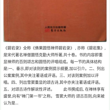
《碧岩录》全称《佛果圆悟禅师碧岩录》 , 亦称《碧岩集》,
是宋代著名禅僧圜悟克勤大师所著,共十卷。书的内容即重
显禅师的百则颂古和圆悟的评唱组成。每一节的具体结构
是:一、垂示,即对该则的案例提示纲要,加以引介。二、列出
公案案例,其中夹注著语或评语。三、对该则案例加以评
唱。四、列出雪窦重显的颂古诗,其中亦夹注著语或评语。
五、对颂古诗作解说性评述。 此书撰成后, 在禅林享有
盛誉,向有“禅门第一书”之称。 雪窦大师的 颂古百则,向来被
认为是…