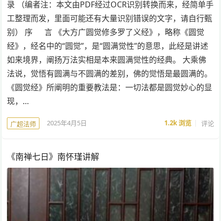
录 （编者注：本文由PDF经过OCR识别转换而来，经简单手
工整理而发，里面可能还有大量识别错误的文字，请自行甄
别） 序 言 《大方广圆觉修多罗了义经》，略称《圆觉
经》，经名中的“圆觉”，是“圆满觉性”的意思，此经是讲述
如来境界，阐扬万法实相是本来圆满觉性的经典。 大乘佛
法说，觉悟有圆满与不圆满的差别，佛的觉悟是最圆满的。
《圆觉经》所阐明的重要教法是：一切法都是圆觉妙心的显
现，…
2025年4月5日
1.2k
浏览
评论
广超法师
《南禅七日》南怀瑾讲解