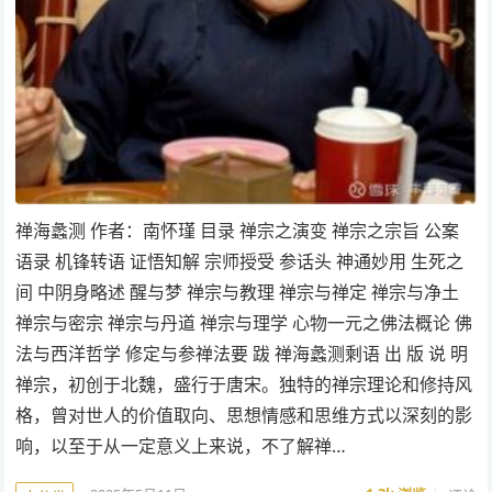
禅海蠡测 作者：南怀瑾 目录 禅宗之演变 禅宗之宗旨 公案
语录 机锋转语 证悟知解 宗师授受 参话头 神通妙用 生死之
间 中阴身略述 醒与梦 禅宗与教理 禅宗与禅定 禅宗与净土
禅宗与密宗 禅宗与丹道 禅宗与理学 心物一元之佛法概论 佛
法与西洋哲学 修定与参禅法要 跋 禅海蠡测剩语 出 版 说 明
禅宗，初创于北魏，盛行于唐宋。独特的禅宗理论和修持风
格，曾对世人的价值取向、思想情感和思维方式以深刻的影
响，以至于从一定意义上来说，不了解禅…