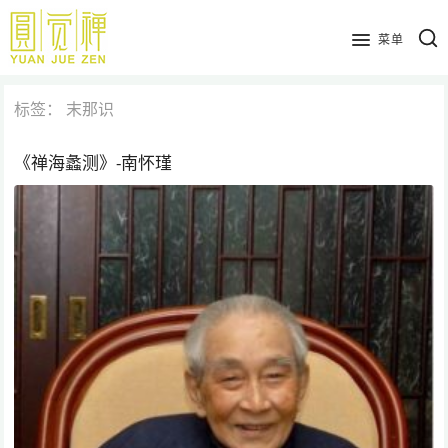
跳
到
菜单
主
要
标签：
末那识
内
容
《禅海蠡测》-南怀瑾