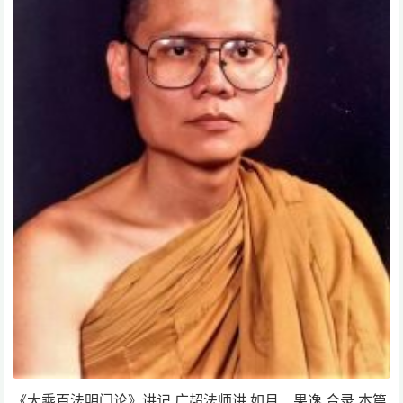
《大乘百法明门论》讲记 广超法师讲 如月、果逸 合录 本篇