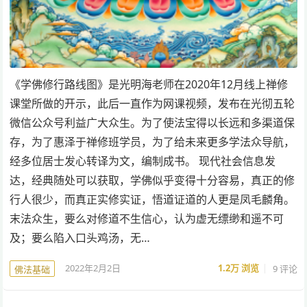
《学佛修行路线图》是光明海老师在2020年12月线上禅修
课堂所做的开示，此后一直作为网课视频，发布在光彻五轮
微信公众号利益广大众生。为了使法宝得以长远和多渠道保
存，为了惠泽于禅修班学员，为了给未来更多学法众导航，
经多位居士发心转译为文，编制成书。 现代社会信息发
达，经典随处可以获取，学佛似乎变得十分容易，真正的修
行人很少，而真正实修实证，悟道证道的人更是凤毛麟角。
末法众生，要么对修道不生信心，认为虚无缥缈和遥不可
及；要么陷入口头鸡汤，无…
2022年2月2日
1.2万
浏览
9 评论
佛法基础