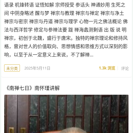
语录 机锋转语 证悟知解 宗师授受 参话头 神通妙用 生死之
间 中阴身略述 醒与梦 禅宗与教理 禅宗与禅定 禅宗与净土
禅宗与密宗 禅宗与丹道 禅宗与理学 心物一元之佛法概论 佛
法与西洋哲学 修定与参禅法要 跋 禅海蠡测剩语 出 版 说 明
禅宗，初创于北魏，盛行于唐宋。独特的禅宗理论和修持风
格，曾对世人的价值取向、思想情感和思维方式以深刻的影
响，以至于从一定意义上来说，不了解禅…
2025年5月11日
1.3k
浏览
评论
未分类
《南禅七日》南怀瑾讲解