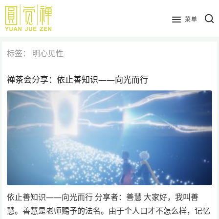
跳
到
菜单
主
要
标签：
明心见性
内
容
禅茶会分享：依止善知识——向光而行
依止善知识——向光而行 分享者：善慧 大家好，我叫善
慧。善慧是老师赐予的法名。由于个人口才不怎么样，记忆