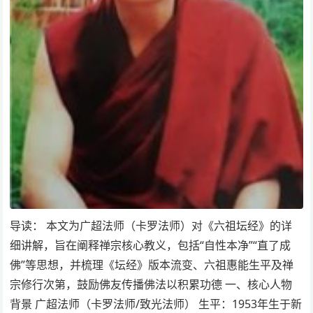
导读： 本文为广超法师（卡罗法师）对《六祖坛经》的详
细讲解，旨在阐释禅宗核心教义，包括“自性本净”“直了成
佛”等思想，并梳理《坛经》版本流变、六祖惠能生平及禅
宗修行次第，鼓励佛友传播佛法以积累功德 一、核心人物
背景 广超法师（卡罗法师/致光法师） 生平：1953年生于新