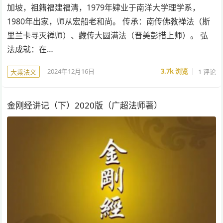
加坡，祖籍福建福清，1979年肄业于南洋大学理学系，
1980年出家，师从宏船老和尚。 传承：南传佛教禅法（斯
里兰卡寻灭禅师）、藏传大圆满法（晋美彭措上师）。 弘
法成就：在…
2024年12月16日
3.7k
浏览
1 评论
大乘法义
金刚经讲记（下）2020版（广超法师著）