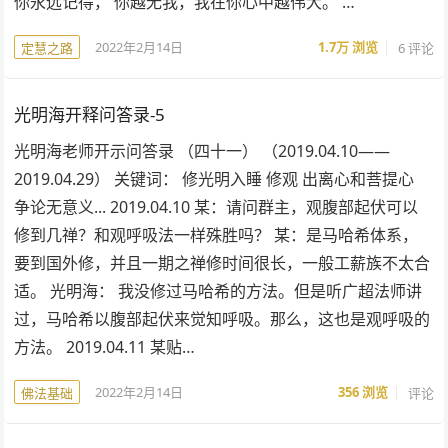
你永远记得， 你越无我，我在你心中越伟大。 …
2022年2月14日
1.7万
浏览
6 评论
定慧之路
光明海开释问答录-5
光明海老师开示问答录 （四十一） （2019.04.10——
2019.04.29） 关键词： 修光明入睡 修观 出离心和菩提心
争论无意义... 2019.04.10 某：请问群主，观腹部起伏可以
修到几禅？和观呼吸法一样殊胜吗？ 某：是马哈希体系，
要到国外修，并且一期之禅修时间很长，一般工薪族不太合
适。 光明海： 我没修过马哈希的方法。但是听广超法师讲
过，马哈希以腹部起伏来觉知呼吸。那么，这也是观呼吸的
方法。 2019.04.11 某贴…
2022年2月14日
356
浏览
评论
佛法基础