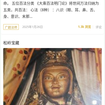
命。 五位百法分类 《大乘百法明门论》将世间万法归纳为
五类，共百法： 心法（8种） ：八识（眼、耳、鼻、舌、
身、意识、末那…
2025年1月26日
1.3k
浏览
评论
广超法师
松岭宝藏