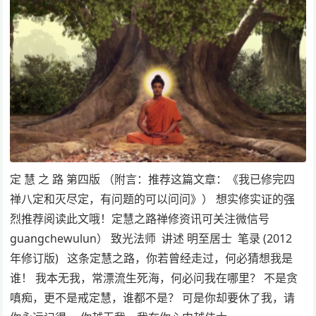
定 慧 之 路 第四版 （附言：推荐这篇文章：《我已修完四
禅八定和灭尽定，有问题的可以问问》） 想实修实证的强
烈推荐阅读此文哦！定慧之路禅修资讯可关注微信号
guangchewulun） 致光法师 讲述 明至居士 笔录 (2012
年修订版) 这条定慧之路，你若曾经走过，何必猜想我是
谁！ 我本无我，常漂流生死海，何必问我在哪里？ 不是贪
嗔痴，更不是戒定慧，谁都不是？ 可是你却要休了我，请