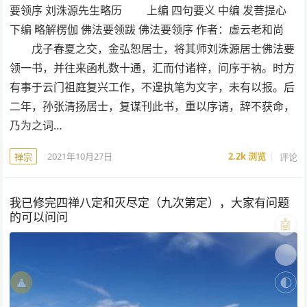
要领序 刘洙源先生略历 上编 四句要义 中编 发菩提心
下编 略解楞伽 佛法要领跋 佛法要领序 作者：虚云老和尚
戊子春夏之交，金弘恕居士，将其师刘洙源居士佛法要
领一书，并往来函札数十通，汇而付诸梓，问序于衲。时方
有事于云门祖庭复兴工作，不遑执笔为文字，未有以报。后
二年，孙张清扬居士，复谋刊此书，重以序请，辞不获命，
乃为之词…
2021年10月27日
2.2k
浏览
评论
禅宗
我已修完四禅八定和灭尽定（九次第定），大家有问题
的可以问问
🤖
🎨
🧘
🌓