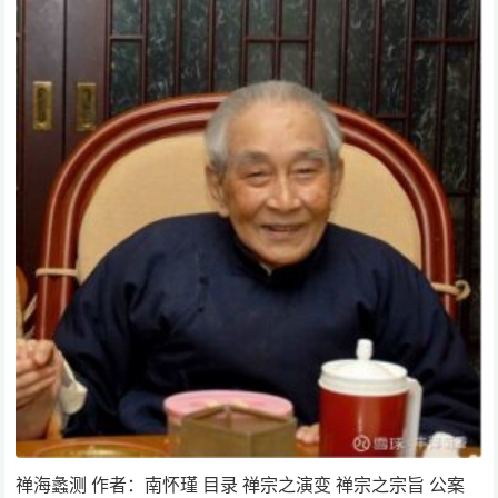
禅海蠡测 作者：南怀瑾 目录 禅宗之演变 禅宗之宗旨 公案