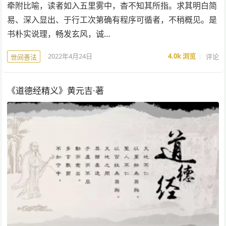
牵附比喻，读者如入五里雾中，杳不知其所指。求其明白简
易、深入显出、于行工次第确有程序可循者，不稍概见。是
书朴实说理，畅发玄风，诚…
2022年4月24日
4.0k
浏览
评论
世间善法
《道德经精义》黄元吉·著