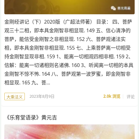
金刚经讲记（下）2020版（广超法师著） 目录： 四、菩萨
观三十二相，即本具金刚智非相显现. 149 五、信心清净的
菩萨，能信受金刚智之非相显现. 152 六、菩萨观诸法实
相，即本具金刚智非相显现. 155 七、上乘菩萨离一切相受
持金刚智显现非相. 159 1、能离一切相观四相非相. 159 2、
信解：能离一切诸相则名诸佛. 160 3、听闻离一切相的本具
金刚智不惊不怖. 164 八、菩萨观第一波罗蜜，即金刚智非
相显现. 165 九、菩…
2023年8月9日
2.0k
浏览
评论
大乘法义
《乐育堂语录》黄元吉