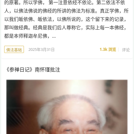
的原著。所以学佛， 第一注意依经不依论。第二依法不依
人，以佛法佛说的佛经的所讲的佛法为标准。真正学佛，所
以我们皈依佛、皈依法，以佛所说的，这个留下来的记录，
那叫做经典。经典是我们后人尊称它，实际上每一本佛经，
都是本师释迦牟尼佛，…
2025年3月31日
1.3k
浏览
评论
佛法基础
《参禅日记》南怀瑾批注