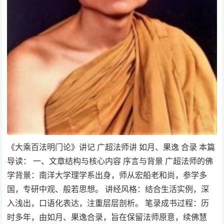
《大乘百法明门论》讲记 广超法师讲 如月、果逸 合录 本篇
导读： 一、文章结构与核心内容 序言与背景 广超法师的佛
学背景：南洋大学理学系出身，师从宏船老和尚，参学多
国，专研中观、般若思想。 讲经风格：结合生活实例，深
入浅出，口语化表达，注重层层剖析。 笔录成书过程：历
时多年，由如月、果逸合录，旨在保留法师原意，续佛慧