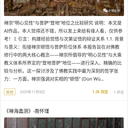
禅宗“明心见性”与菩萨“登地”地位之比较研究 说明：本文是
AI作品，本人觉得还不错，所以发上来给有缘人看，仅供参
考！ I. 引言：构建经验觉悟与次第证悟的辩证关系 1.1. 背景
与意义：衔接禅宗顿悟与菩萨阶位体系 本报告旨在对佛教
修行中的两大核心概念——禅宗所倡导的“明心见性”与大乘
教义体系所界定的“登地菩萨”地位——进行深入、精确的比
较与分析。这一探讨涉及了佛教实践中最为深刻的哲学张
力：一方面，禅宗强调对实相的“顿悟” (Dùn Wù…
2025年11月8日
1.2k
浏览
1 评论
其他
《禅海蠡测》-南怀瑾