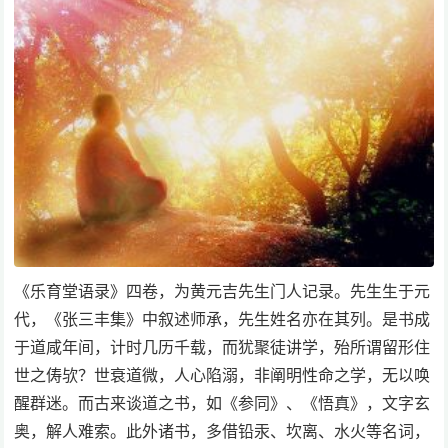
《乐育堂语录》四卷，为黄元吉先生门人记录。先生生于元
代，《张三丰集》中叙述师承，先生姓名亦在其列。是书成
于道咸年间，计时几历千载，而犹聚徒讲学，殆所谓留形住
世之俦欤？世衰道微，人心陷溺，非阐明性命之学，无以唤
醒群迷。而古来谈道之书，如《参同》、《悟真》，文字玄
奥，解人难索。此外诸书，多借铅汞、坎离、水火等名词，