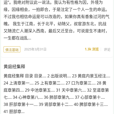
运”。我绝对附议此一说法。我认为有性格为因，外境为
缘，因缘相会，一拍即合，于是注定了一个人一生的命运。
不过我也相信命运是可以改造的，如果你真有香象过河的气
魄。 我生于江南，长于北平，幼随父，叔宦游东北，抗战
又随流亡人潮深入西南，最后又迁至台，可说是生不逢时，
一生都在战乱…
2025年3月31日
1.3k
浏览
评论
佛法基础
黄庭经集释
黄庭经集释 目录 目录.... 2 出版说明.... 23 黄庭内景玉经注....
24 上清章第一.... 25 上有章第二.... 27 口为章第三.... 28 黄
庭章第四.... 29 中池章第五.... 31 天中章第六.... 32 至道章第
七.... 34 心神章第八.... 36 肺部章第九.... 37 心部章第十....
38 肝部章第十一.... 39 肾部章第十二.... 40 脾部章第十三....
41 胆部章…