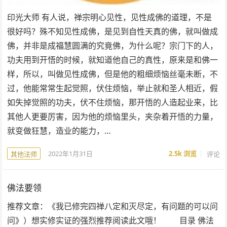
印光大师 有人说，禅宗明心见性，见性成佛的道理，不是
很好吗？殊不知见性成佛，是见到自性天真的佛，就叫做成
佛，并非是成福慧圆满的究竟佛，为什么呢？宗门下的人，
功夫用到开悟的时候，就知道他自己的真性，原来是和佛一
样，所以，叫做见性成佛，但是他的粗细烦恼丝毫未断，不
过，他能常常生起觉照，伏住烦恼，举止就和圣人相近，假
如失掉觉照的功夫，伏不住烦恼，那开悟的人造起业来，比
其他人更要厉害，因为他的烦恼里头，夹杂着开悟的力量，
就变做狂慧，造业的能力，…
2022年1月31日
2.5k
浏览
评论
其他法师
佛法要领
推荐文章：《我已修完四禅八定和灭尽定，有问题的可以问
问》）想实修实证的强烈推荐阅读此文哦！ 目录 佛法