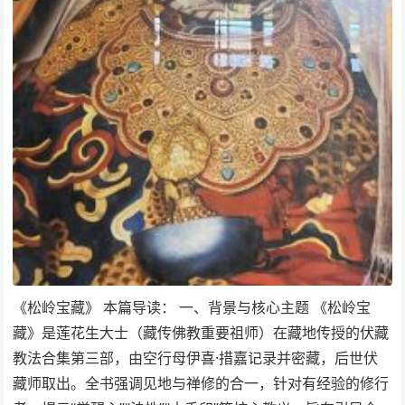
《松岭宝藏》 本篇导读： 一、背景与核心主题 《松岭宝
藏》是莲花生大士（藏传佛教重要祖师）在藏地传授的伏藏
教法合集第三部，由空行母伊喜·措嘉记录并密藏，后世伏
藏师取出。全书强调见地与禅修的合一，针对有经验的修行