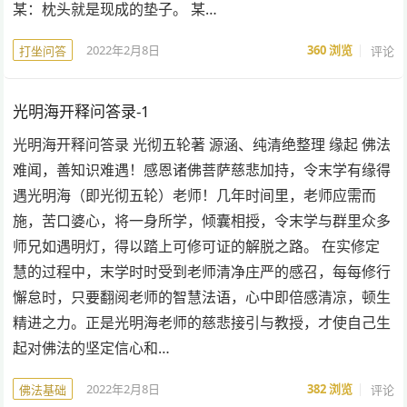
某：枕头就是现成的垫子。 某…
2022年2月8日
360
浏览
评论
打坐问答
光明海开释问答录-1
光明海开释问答录 光彻五轮著 源涵、纯清绝整理 缘起 佛法
难闻，善知识难遇！感恩诸佛菩萨慈悲加持，令末学有缘得
遇光明海（即光彻五轮）老师！几年时间里，老师应需而
施，苦口婆心，将一身所学，倾囊相授，令末学与群里众多
师兄如遇明灯，得以踏上可修可证的解脱之路。 在实修定
慧的过程中，末学时时受到老师清净庄严的感召，每每修行
懈怠时，只要翻阅老师的智慧法语，心中即倍感清凉，顿生
精进之力。正是光明海老师的慈悲接引与教授，才使自己生
起对佛法的坚定信心和…
2022年2月8日
382
浏览
评论
佛法基础