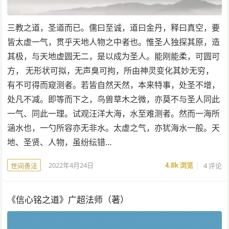
三教之道，圣道而已。儒曰至诚，道曰金丹，释曰真空，要
皆太虚一气，贯乎天地人物之中者也。惟圣人独探其原，造
其极，与天地虚圆无二，是以成为圣人。能刚能柔，可圆可
方， 无形状可拟，无声臭可拘，所由神灵变化其妙无穷，
有不可得而窥测者。若皆自然天然，本来特事，处圣不增，
处凡不减。即等而下之，鸟兽草木之微，亦莫不与圣人同此
一气、同此一理。试观汪洋大海，水至难测者。然而一海所
涵水也，一勺所容亦无非水。太虚之气，亦犹海水一般。天
地、圣贤、人物，虽纷纭错…
2022年4月24日
4.8k
浏览
4 评论
世间善法
《信心铭之道》广超法师（著）