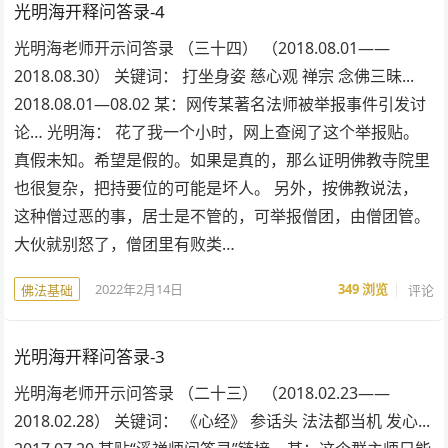
光明海开释问答录-4
光明海老师开示问答录 （三十四） （2018.08.01——
2018.08.30） 关键词： 打坐身姿 慈心观 禅宗 念佛三昧...
2018.08.01—08.02 某：网传某著名法师被举报事件引发讨
论… 光明海： 花了我一个小时，网上查阅了这个举报贴。
真假未知。希望是假的。如果是真的，那么证明佛教寺院里
也很复杂，把持要位的可能是坏人。 另外，按佛教说法，
这种僧过恶的事，居士是不管的，可举报僧团，由僧团管。
大伙就别怒了，僧团里有败类…
2022年2月14日
349
浏览
评论
佛法基础
光明海开释问答录-3
光明海老师开示问答录 （二十三） （2018.02.23——
2018.02.28） 关键词： 《心经》 参话头 法法都当机 发心...