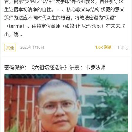
者，揭示“觉醒心”“法性”“大手印”等核心教义，旨在引导众
生证悟本初清净的自性。 二、核心教义与结构 伏藏的意义
莲师为适应不同时代众生的根器，将教法密藏为“伏藏”
（terma），由特定伏藏师（如娘·让·尼玛·沃瑟）在未来取
出，确…
2025年1月6日
1.6k
浏览
1 评论
其他
密码保护：《六祖坛经选讲》讲授 ：卡罗法师