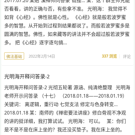
2017.07.20 某贴“溪禅师问答录”链接… 某：这个群主师兄能
否看看，讲的正确与否，有些拿不准。 光明海： 我觉得不
如背《心经》。佛性就是心性。 《心经》就是般若波罗蜜
多的智慧。从开始到过程到结果都说了。而般若波罗蜜多是
圆满的智慧。佛性，如来藏等的讲法并不会超过般若波罗蜜
多。 把《心经》逐字逐句搞…
2022年2月14日
337
浏览
评论
佛法基础
光明海开释问答录-2
光明海开释问答录-2 光彻五轮著 源涵、纯清绝整理 光明海
老师开示问答录 （十七） （2018.01.18——2018.01.19）
关键词： 离逻辑，重行动 七觉支法 修定与色身转变…
2018.01.18 某：南师的《禅密要法讲座》修白骨观不净观
的讲的挺详细，我打算试试。 光明海： 可以。 某：你们
是不是不是在床上坐的？我还没买垫子。我在床上坐的。