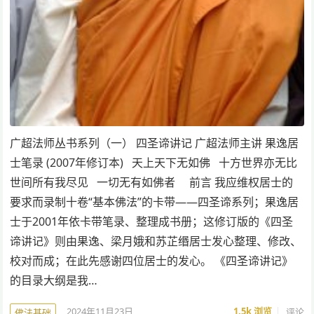
广超法师丛书系列（一） 四圣谛讲记 广超法师主讲 果逸居
士笔录 (2007年修订本) 天上天下无如佛 十方世界亦无比
世间所有我尽见 一切无有如佛者 前言 我应维权居士的
要求而录制十卷“基本佛法”的卡带——四圣谛系列；果逸居
士于2001年依卡带笔录、整理成书册；这修订版的《四圣
谛讲记》则由果逸、梁月娥和苏芷缗居士发心整理、修改、
校对而成；在此先感谢四位居士的发心。 《四圣谛讲记》
的目录大纲是我…
2024年11月23日
1.5k
浏览
评论
佛法基础