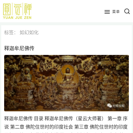
跳
到
菜单
主
要
标签：
如幻如化
内
容
释迦牟尼佛传
释迦牟尼佛传 目录 释迦牟尼佛传（星云大师著） 第一章 序
说 第二章 佛陀住世时的印度社会 第三章 佛陀住世时的印度