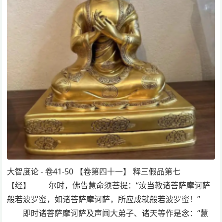
大智度论 - 卷41-50 【卷第四十一】 释三假品第七
【经】 尔时，佛告慧命须菩提：“汝当教诸菩萨摩诃萨
般若波罗蜜，如诸菩萨摩诃萨，所应成就般若波罗蜜！”
即时诸菩萨摩诃萨及声闻大弟子、诸天等作是念：“慧