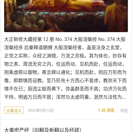
大正新修大藏经第 12 册 No. 374 大般涅槃经 No. 374 大般
涅槃经序 后秦释道朗撰 大般涅槃经者，盖是法身之玄堂，
正觉之实称，众经之渊镜，万流之宗极。其为体也，妙存有
物之表、周流无穷之内，任运而动、见机而赴，任运而动，
则乘虚照以御物，寄言蹄以通化；见机而赴，则应万形而为
像，即群情而设教。至乃形充十方而心不易虑，教弥天下而
情不在已；厕流尘蚁而弗下，弥盖群圣而不高；功济万化而
不恃，明逾万日而不居；浑然与太虚同量，泯然与法性为…
2025年5月13日
1.2k
浏览
评论
大乘法义
大乘密严经（旧翻及新翻以及经疏）