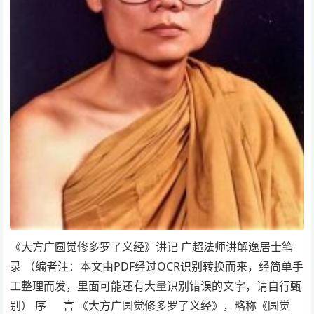
《大方广圆觉修多罗了义经》讲记 广超法师讲解逸居士笔
录 （编者注：本文由PDF经过OCR识别转换而来，经简单手
工整理而发，里面可能还有大量识别错误的文字，请自行甄
别） 序 言 《大方广圆觉修多罗了义经》，略称《圆觉