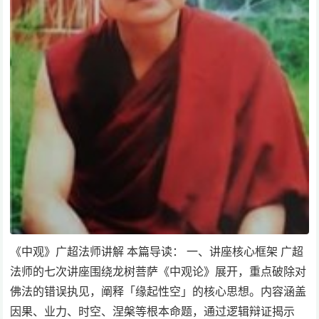
《中观》广超法师讲解 本篇导读： 一、讲座核心框架 广超
法师的七次讲座围绕龙树菩萨《中观论》展开，重点破除对
佛法的错误执见，阐释「缘起性空」的核心思想。内容涵盖
因果、业力、时空、涅槃等根本命题，通过逻辑辩证揭示