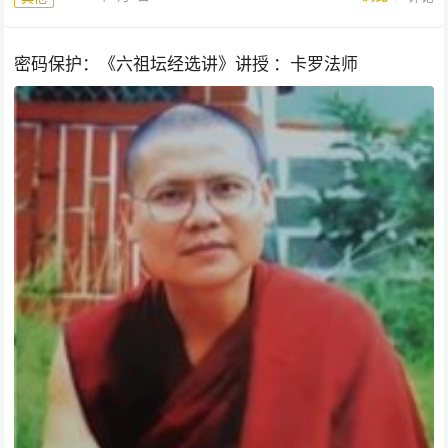
密码保护：《六祖坛经选讲》讲授 ：卡罗法师