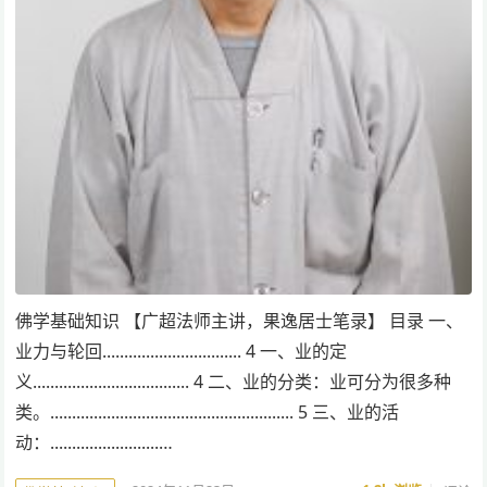
佛学基础知识 【广超法师主讲，果逸居士笔录】 目录 一、
业力与轮回................................ 4 一、业的定
义.................................... 4 二、业的分类：业可分为很多种
类。........................................................ 5 三、业的活
动：.........................…