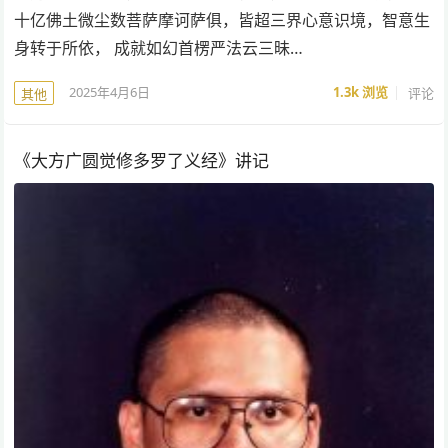
十亿佛土微尘数菩萨摩诃萨俱，皆超三界心意识境，智意生
身转于所依， 成就如幻首楞严法云三昧…
2025年4月6日
1.3k
浏览
评论
其他
《大方广圆觉修多罗了义经》讲记