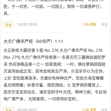
愿，于一切世、一切劫、一切国土，常修 一切诸菩萨行；
具…
2025年1月9日
1.2k
浏览
评论
其他
大方广佛华严经（60华严）1-11
大正新修大藏经第 9 册 No. 278 大方广佛华严经 No. 278
[No. 279] 大方广佛华严经卷第一 东晋天竺三藏佛驮跋陀罗
译 世间净眼品第一之一 如是我闻： 一时，佛在摩竭提国寂
灭道场始成正觉。其地金刚具足严净，众宝杂华以为庄饰，
上妙 宝轮圆满清净，无量妙色种种庄严，犹如大海宝幢幡
盖光明照耀；妙香华鬘，周匝围绕，七 宝罗网弥覆其上，
雨无尽宝显现自在，诸杂宝树华叶光茂，佛神力故；令此场
地广博严净， 光明普照，一切奇特妙宝积…
2025年1月9日
1.2k
浏览
评论
其他