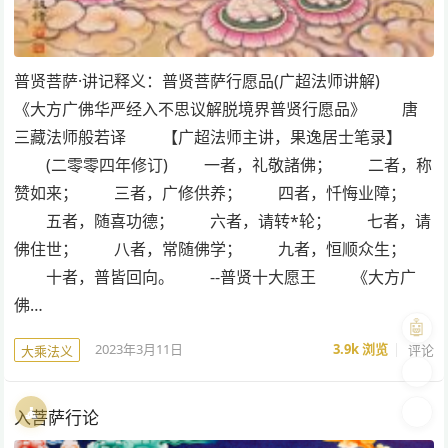
普贤菩萨·讲记释义：普贤菩萨行愿品(广超法师讲解)
《大方广佛华严经入不思议解脱境界普贤行愿品》 唐
三藏法师般若译 【广超法师主讲，果逸居士笔录】
(二零零四年修订) 一者，礼敬諸佛； 二者，称
赞如来； 三者，广修供养； 四者，忏悔业障；
五者，随喜功德； 六者，请转*轮； 七者，请
佛住世； 八者，常随佛学； 九者，恒顺众生；
十者，普皆回向。 --普贤十大愿王 《大方广
佛…
🤖
2023年3月11日
3.9k
浏览
评论
大乘法义
🎨
🧘
🌓
入菩萨行论