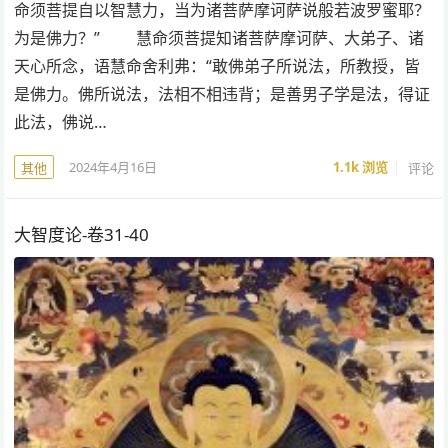
命须菩提自以智慧力，当为诸菩萨摩诃萨说般若波罗蜜耶？
为是佛力？” 慧命须菩提知诸菩萨摩诃萨、大弟子、诸
天心所念，语慧命舍利弗：“敢佛弟子所说法，所教授，皆
是佛力。佛所说法，法相不相违背；是善男子学是法，得证
此法，佛说…
2024年4月16日
1.1k
浏览
评论
其他
大智度论-卷31-40