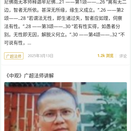
尼佛南无本师释迦牟尼佛...21 ——第1颂——...26 “离有无二
边，智者无所依。甚深无所缘，缘生义成立。”.26 ——第2
颂——..28 “若谓法无性，即生诸过失，智者应如理，伺察
法有性。”.28 ——第3颂——..30 “若有性实得，如愚者分
别。无性即无因，解脱义何立。”.30 ——第4颂——..32 “不
可说有性，…
2025年3月13日
1.2k
浏览
评论
广超法师
《中观》广超法师讲解