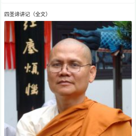
四圣谛讲记（全文）