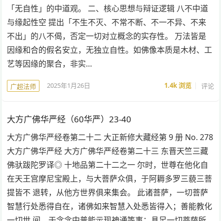
「无自性」的中道观。 二、核心思想与辩证逻辑 八不中道
与缘起性空 提出「不生不灭、不常不断、不一不异、不来
不出」的八不偈，否定一切对立概念的实存性。 万法皆是
因缘和合的假名安立，无独立自性。如佛像本质是木材、工
艺等因缘的聚合，非实…
2025年1月26日
1.4k
浏览
评论
广超法师
大方广佛华严经（60华严）23-40
大方广佛华严经卷第二十二 大正新修大藏经第 9 册 No. 278
大方广佛华严经 大方广佛华严经卷第二十三 东晋天竺三藏
佛驮跋陀罗译◎ 十地品第二十二之一 尔时，世尊在他化自
在天王宫摩尼宝殿上，与大菩萨众俱，于阿耨多罗三藐三菩
提皆不 退转，从他方世界俱来集会。 此诸菩萨，一切菩萨
智慧行处悉得自在，诸佛如来智慧入处悉皆得入；善能教化
一切世 间，于念念中普能示现神通等事；具足一切菩萨所