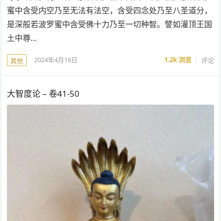
蜜中含受内空乃至无法有法空，含受四念处乃至八圣道分，
是深般若波罗蜜中含受佛十力乃至一切种智。譬如灌顶王国
土中尊…
2024年4月16日
1.2k
浏览
评论
其他
大智度论 – 卷41-50