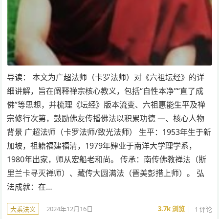
导读： 本文为广超法师（卡罗法师）对《六祖坛经》的详
细讲解，旨在阐释禅宗核心教义，包括“自性本净”“直了成
佛”等思想，并梳理《坛经》版本流变、六祖惠能生平及禅
宗修行次第，鼓励佛友传播佛法以积累功德 一、核心人物
背景 广超法师（卡罗法师/致光法师） 生平：1953年生于新
加坡，祖籍福建福清，1979年肄业于南洋大学理学系，
1980年出家，师从宏船老和尚。 传承：南传佛教禅法（斯
里兰卡寻灭禅师）、藏传大圆满法（晋美彭措上师）。 弘
法成就：在…
2024年12月16日
3.7k
浏览
1 评论
大乘法义