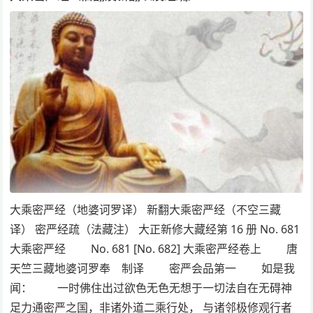
大乘密严经（地婆诃罗译） 新翻大乘密严经（不空三藏
译） 密严经疏（法藏注） 大正新修大藏经第 16 册 No. 681
大乘密严经 No. 681 [No. 682] 大乘密严经卷上 唐
天竺三藏地婆诃罗奉 制译 密严会品第一 如是我
闻： 一时佛住出过欲色无色无想于一切法自在无碍神
足力通密严之国，非诸外道二乘行处， 与诸邻极修观行者