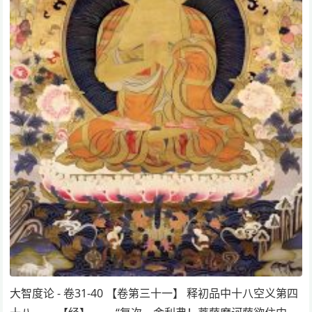
大智度论 - 卷31-40 【卷第三十一】 释初品中十八空义第四