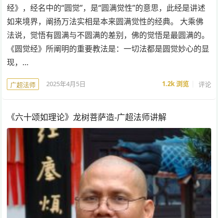
经》，经名中的“圆觉”，是“圆满觉性”的意思，此经是讲述
如来境界，阐扬万法实相是本来圆满觉性的经典。 大乘佛
法说，觉悟有圆满与不圆满的差别，佛的觉悟是最圆满的。
《圆觉经》所阐明的重要教法是：一切法都是圆觉妙心的显
现，…
2025年4月5日
1.2k
浏览
评论
广超法师
《六十颂如理论》龙树菩萨造-广超法师讲解