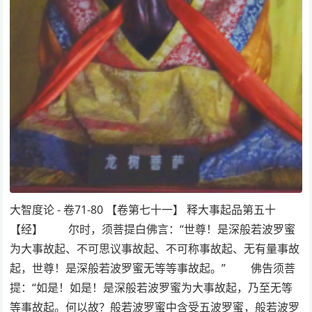
大智度论 - 卷71-80 【卷第七十一】 释大事起品第五十
【经】 尔时，须菩提白佛言：“世尊！是深般若波罗蜜
为大事故起、不可思议事故起、不可称事故起、无有量事故
起，世尊！是深般若波罗蜜无等等事故起。” 佛告须菩
提：“如是！如是！是深般若波罗蜜为大事故起，乃至无等
等事故起。何以故？般若波罗蜜中含受五波罗蜜，般若波罗