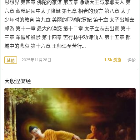
思想界 第四章 佛陀的家谱 第五章 净饭大王与摩耶夫人 第
六章 蓝毗尼园中太子降诞 第七章 相者的预言 第八章 太子
少年时的教育 第九章 美丽的耶输陀罗妃 第十章 太子出城去
郊游 第十一章 最大的诱惑 第十二章 太子立志去出家 第十
三章 车匿和犍陟 第十四章 苦行林中劝谏仙人 第十五章 都
城中的悲哀 第十六章 王师追至苦行…
2025年11月28日
1.3k
浏览
评论
其他
大般涅槃经