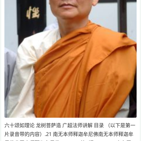
六十颂如理论 龙树菩萨造 广超法师讲解 目录 （以下是第一
片录音带的内容）.21 南无本师释迦牟尼佛南无本师释迦牟