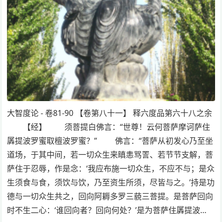
大智度论 - 卷81-90 【卷第八十一】 释六度品第六十八之余
【经】 须菩提白佛言：“世尊！云何菩萨摩诃萨住
羼提波罗蜜取檀波罗蜜？” 佛言：“菩萨从初发心乃至坐
道场，于其中间，若一切众生来瞋恚骂詈、若节节支解，菩
萨住于忍辱，作是念：‘我应布施一切众生，不应不与；是众
生须食与食，须饮与饮，乃至资生所须，尽皆与之。’持是功
德与一切众生共之，回向阿耨多罗三藐三菩提。是菩萨回向
时不生二心：‘谁回向者？回向何处？’是为菩萨住羼提波…