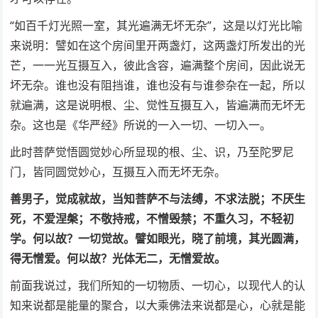
“如百千灯光照一室，其光遍满无坏无杂”，这是以灯光比喻
来说明：譬如在这个房间里开两盏灯，这两盏灯所发出的光
芒，一一光互摄互入，彼此含容，遍满整个房间，因此说无
坏无杂。谁也没有阻挡谁，谁也没有与谁参杂在一起，所以
就遍满，这是说明根、尘、觉性互摄互入，皆遍满而无坏无
杂。这也是《华严经》所说的一入一切、一切入一。
此时菩萨觉悟圆觉妙心所显现的根、尘、识，乃至陀罗尼
门，皆同圆觉妙心，互摄互入而无坏无杂。
善男子，觉成就故，当知菩萨不与法缚，不求法脱；不厌生
死，不爱涅槃；不敬持戒，不憎毁禁；不重久习，不轻初
学。何以故？一切觉故。譬如眼光，晓了前境，其光圆满，
得无憎爱。何以故？光体无二，无憎爱故。
前面我说过，我们所知的一切物质、一切心，以现代人的认
知来说都是能量的聚合，以大乘佛法来说都是心，心就是能