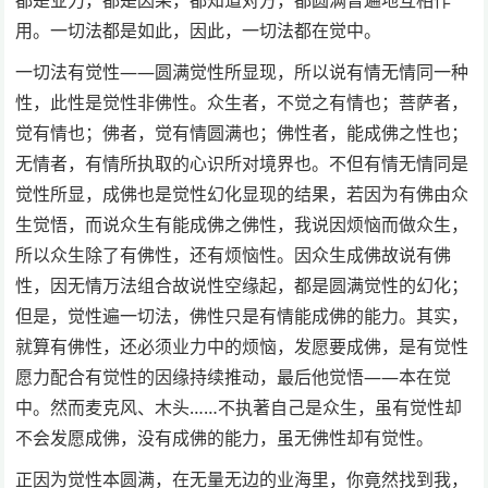
用。一切法都是如此，因此，一切法都在觉中。
一切法有觉性——圆满觉性所显现，所以说有情无情同一种
性，此性是觉性非佛性。众生者，不觉之有情也；菩萨者，
觉有情也；佛者，觉有情圆满也；佛性者，能成佛之性也；
无情者，有情所执取的心识所对境界也。不但有情无情同是
觉性所显，成佛也是觉性幻化显现的结果，若因为有佛由众
生觉悟，而说众生有能成佛之佛性，我说因烦恼而做众生，
所以众生除了有佛性，还有烦恼性。因众生成佛故说有佛
性，因无情万法组合故说性空缘起，都是圆满觉性的幻化；
但是，觉性遍一切法，佛性只是有情能成佛的能力。其实，
就算有佛性，还必须业力中的烦恼，发愿要成佛，是有觉性
愿力配合有觉性的因缘持续推动，最后他觉悟——本在觉
中。然而麦克风、木头……不执著自己是众生，虽有觉性却
不会发愿成佛，没有成佛的能力，虽无佛性却有觉性。
正因为觉性本圆满，在无量无边的业海里，你竟然找到我，