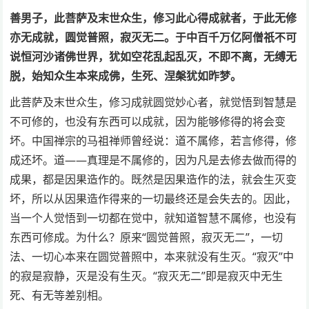
善男子，此菩萨及末世众生，修习此心得成就者，于此无修
亦无成就，圆觉普照，寂灭无二。于中百千万亿阿僧祇不可
说恒河沙诸佛世界，犹如空花乱起乱灭，不即不离，无缚无
脱，始知众生本来成佛，生死、涅槃犹如昨梦。
此菩萨及末世众生，修习成就圆觉妙心者，就觉悟到智慧是
不可修的，也没有东西可以成就，因为能够修得的将会变
坏。中国禅宗的马祖禅师曾经说：道不属修，若言修得，修
成还坏。道——真理是不属修的，因为凡是去修去做而得的
成果，都是因果造作的。既然是因果造作的法，就会生灭变
坏，所以从因果造作得来的一切最终还是会失去的。因此，
当一个人觉悟到一切都在觉中，就知道智慧不属修，也没有
东西可修成。为什么？原来“圆觉普照，寂灭无二”，一切
法、一切心本来在圆觉普照中，本来就没有生灭。“寂灭”中
的寂是寂静，灭是没有生灭。“寂灭无二”即是寂灭中无生
死、有无等差别相。