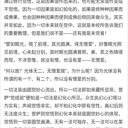
通过修行觉悟，这是因果造作出来的，也可能无常造作变成
不觉悟。因为一切因果是如幻如化的，如果是修种种因果而
成佛果，也会因种种因果而使到成佛后倒回来做众生。其实
并非如此，因为一切本来就在觉中，这就是本经所告诉我们
的重要教理，但是我们说不是——还有我是未觉者！
“譬如眼光，晓了前境，其光圆满，得无憎爱”，好像眼光照
见前境，心未起分别，其时眼光圆满普照，美、恶之色随境
而现，不涉思惟，就没有憎，也没有爱——无憎爱。
“何以故？光体无二，无憎爱故”，为什么呢？因为光体没有
所谓的有一个、有二个，所以没有憎爱的分别。
一切法皆由圆觉妙心流出，所以一切法即如来藏所显现，菩
萨“觉成就”便知道一切法是幻化心所见。众生执幻心幻境以
为实有；声闻觉悟非实，却不知幻化中即有觉性，离幻后则
无法度众生；菩萨则觉悟到幻化本来就是圆觉妙心的体现，
觉悟到一切皆圆觉遍满，无有一法可独存，无一法可以在某