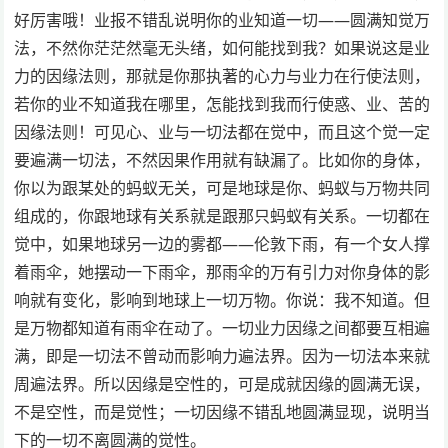
好厉害哦！业报不错乱说明你的业知道一切——圆满知觉万
法，不然你茫茫然毫无头绪，如何能找到我？如果说这是业
力的因缘法则，那就是你那执著的心力与业力在行使法则，
若你的业不知道我在哪里，怎能找到我而行使惑、业、苦的
因缘法则！可见心、业与一切法都在觉中，而且这个觉一定
要遍满一切法，不然因果作用就有缺漏了。比如你的身体，
你以为跟某处的蚂蚁无关，可是地球是你、蚂蚁与万物共同
组成的，你跟地球有关系就是跟那只蚂蚁有关系。一切都在
觉中，如果地球另一边的雾都——伦敦下雨，有一个女人撑
着雨伞，她摆动一下雨伞，那雨伞的万有引力对你身体的影
响就有变化，影响到地球上一切万物。你说：我不知道。但
是万物都知道有雨伞在动了。一切业力因缘之间都要互相遍
满，即是一切法不曾动而影响力遍法界。因为一切法本来就
周遍法界。所以因缘是空性的，可是成就因缘的圆满无误，
不是空性，而是觉性；一切因缘不错乱地圆满显现，说明当
下的一切不离圆满的觉性。