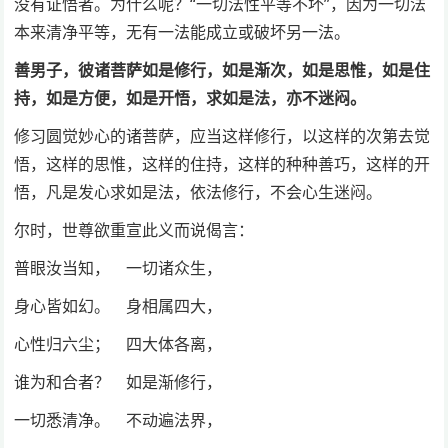
没有证悟者。为什么呢？“一切法性平等不坏”，因为一切法
本来清净平等，无有一法能成立或破坏另一法。
善男子，彼诸菩萨如是修行，如是渐次，如是思惟，如是住
持，如是方便，如是开悟，求如是法，亦不迷闷。
修习圆觉妙心的诸菩萨，应当这样修行，以这样的次第去觉
悟，这样的思惟，这样的住持，这样的种种善巧，这样的开
悟，凡是发心求如是法，依法修行，不会心生迷闷。
尔时，世尊欲重宣此义而说偈言：
普眼汝当知， 一切诸众生，
身心皆如幻。 身相属四大，
心性归六尘； 四大体各离，
谁为和合者？ 如是渐修行，
一切悉清净。 不动遍法界，