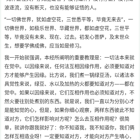
波逐流，没有断灭，也没有能够证悟的人。
“一切佛世界，犹如虚空花，三世悉平等，毕竟无来去”，一
切佛世界，如极乐世界、华藏世界，都如虚空花，三世平
等，毕竟没有未来、现在、过去。初发心菩萨，及末世众
生，想要学佛成佛，应当如是修习。
我一开始就强调，本经所阐明的重要教理是：一切法本来就
在觉中。以因缘来说，任何法互相因缘作用，必须要知道对
方才能够产生因缘。比方说，我们煮一锅绿豆汤，以诸法本
具觉性来说，绿豆、水以及加热的火都要知道对方——都在
觉中。如果以因缘来说，它们互相作用也必须知道对方，不
然火要往别处煮别的东西。就是说，我们一直以为分别心才
是能知觉的心，但是，如果你细心观察，两样东西彼此不知
道对方，它们怎样影响对方呢？怎么去互相作用呢？很简
单，就讲你跟我就好了：你不知道我，我不知道你，我们俩
怎样互相造业呀！一定要知道对方，才能向对方产生嗔心，