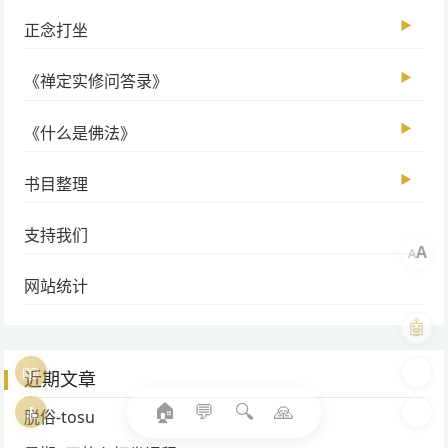
▶
正念打坐
▶
《禅定实修问答录》
▶
《什么是佛法》
▶
书目整理
支持我们
A
A
网站统计
🤖
📖
🎨
近期文章
🏠
💬
🔍
🙏
🧘
🌓
脱俗-tosu