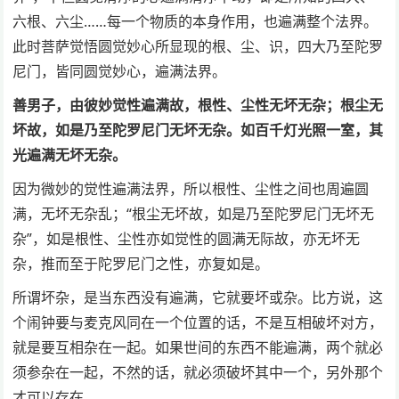
六根、六尘……每一个物质的本身作用，也遍满整个法界。
此时菩萨觉悟圆觉妙心所显现的根、尘、识，四大乃至陀罗
尼门，皆同圆觉妙心，遍满法界。
善男子，由彼妙觉性遍满故，根性、尘性无坏无杂；根尘无
坏故，如是乃至陀罗尼门无坏无杂。如百千灯光照一室，其
光遍满无坏无杂。
因为微妙的觉性遍满法界，所以根性、尘性之间也周遍圆
满，无坏无杂乱；“根尘无坏故，如是乃至陀罗尼门无坏无
杂”，如是根性、尘性亦如觉性的圆满无际故，亦无坏无
杂，推而至于陀罗尼门之性，亦复如是。
所谓坏杂，是当东西没有遍满，它就要坏或杂。比方说，这
个闹钟要与麦克风同在一个位置的话，不是互相破坏对方，
就是要互相杂在一起。如果世间的东西不能遍满，两个就必
须参杂在一起，不然的话，就必须破坏其中一个，另外那个
才可以存在。