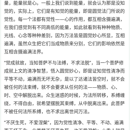
量，能量就是心。一般上我们说到能量，就会认为那是没知
觉的，实际上，它们是有知觉的能量，即是圆觉法门所说的
觉性。每一个法都有觉性——心的作用，都互相含摄遍满，
在我们感觉到有不同高低的能量，如此就看到有种种物质、
光线、心念等种种差别，因为万法皆是圆觉妙心所显，互相
遍满，虽然众生把它们当成物质来分别，它们的影响依然是
互相含摄遍满法界。
“觉成就故，当知菩萨不与法缚，不求法脱”，当一个菩萨修
成就上文的清净智慧，悟入圆觉妙心，即是证知觉性清净而
平等不动，遍满而无坏无杂，是以了达诸法皆空时，就不会
被任何的法束缚，就不会要求从任何的法——物质、心、
时、空中解脱出来。众生迷惑的时候，为法所转移，系缚缠
绕，不得自由，就希望摆脱其束缚，从中脱离出来。此菩萨
不被任何法所系缚，也不求出离世间万法。
“不厌生死，不爱涅槃”，因为觉性清净、平等、不动、遍满