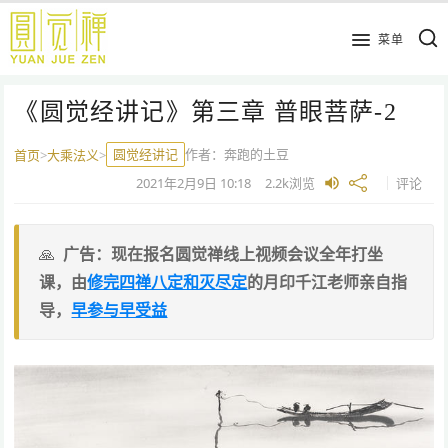
跳
到
菜单
主
要
《圆觉经讲记》第三章 普眼菩萨-2
内
容
圆觉经讲记
作者：
奔跑的土豆
首页
>
大乘法义
>
2021年2月9日
10:18
2.2k
浏览
评论
广告：现在报名圆觉禅线上视频会议全年打坐
课，由
修完四禅八定和灭尽定
的月印千江老师亲自指
导，
早参与早受益