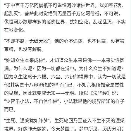
“于中百千万亿阿僧祇不可说恒河沙诸佛世界，犹如空花乱
起乱灭”，菩萨此时觉悟到无量百千万亿阿僧祇，不可说，
像恒河沙数那样多的诸佛世界，犹如空花，乱起乱灭，不实
在地变化。
“不即不离，无缚无脱”，他的心不追随，也不远离，没有被
束缚，也没有解脱。
“始知众生本来成佛”，才知道众生本来是佛——本来觉性圆
满。为什么呢？因为一切都在觉中。为什么众生不知道呢？
因为众生迷惑于六根、六尘、六识的境界中，认为一切就是
他(其实是十八界)所知的样子而已，不知六根所知全是觉性
的显现，因此就变成无知——无明。所以《法华经》说：
“少智乐小法，不自信作佛”，小法就是他的境界所知的样子
而已。
“生死、涅槃犹如昨梦”，生死轮回乃至证入不生不灭的涅槃
境界，好像昨天做梦，今天梦醒了。梦中所见，历历分明；