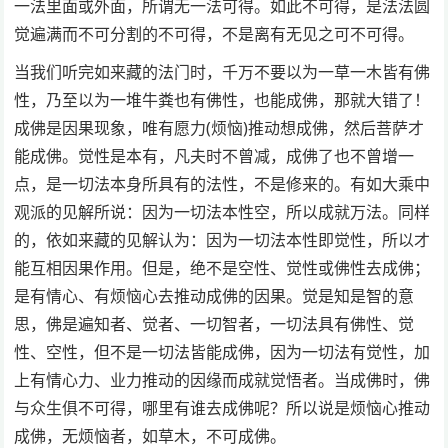
一法里面或外面，所谓无一法可得。如此不可得，是法法圆
觉遍满而不可分割的不可得，不是离有无见之可不可得。
当我们听完如来藏的法门时，千万不要以为一草一木皆有佛
性，乃至以为一堆牛粪也有佛性，也能成佛，那就大错了！
成佛是因果现象，唯有愿力(烦恼)推动想成佛，然后菩萨才
能成佛。觉性是本有，凡夫时不曾减，成佛了也不曾增一
点，是一切法本身所具有的法性，不是修来的。有如大乘中
观派的见解所说：因为一切法本性空，所以成就万法。同样
的，依如来藏的见解认为：因为一切法本性即觉性，所以才
能互相因果作用。但是，绝不是空性、觉性或佛性去成佛；
是有情心、有烦恼心去推动成佛的因果。觉是知是智的意
思，佛是遍知者、觉者、一切智者，一切法具有佛性、觉
性、空性，但不是一切法皆能成佛，因为一切法有觉性，加
上有情心力、业力推动的因缘而成就觉悟者。当成佛时，佛
与众生俱不可得，哪里有谁去成佛呢？所以说是烦恼心推动
成佛，无烦恼者，如草木，不可成佛。