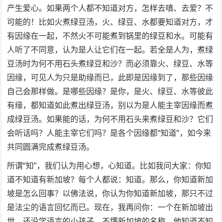
产生爱心。如果两个人都不知道对方，怎样去嗔、去爱？不
可能的！比如火煮绿豆汤，火、绿豆、水都要知道对方，才
有因缘在一起，不然火不可能煮到锅里的绿豆和水。可能有
人听了不同意，认为是人让它们在一起。若全是人为，煮绿
豆汤时为何不用石头煮绿豆和沙？而必须靠火、绿豆、水等
因缘，可见人为只是助缘而已，此即是因缘到了，那些因缘
自己会那样做。是哪些因缘？是你，是火、绿豆、水等彼此
有缘，都知道如此煮出绿豆汤，别以为是人能主宰因缘而煮
成绿豆汤。如果能的话，为何不用石头来煮绿豆和沙？它们
会听话吗？人能主宰它们吗？是各个因缘都“知道”，如今来
共同圆满完成煮绿豆汤。
所谓“知”，我们认为用心想，心知道。比如我问大家：你知
道不知道有新加坡？每个人都说：知道。那么，你知道新加
坡是怎么回事？以佛法说，你认为你知道新加坡，那只不过
是法尘的语言回忆而已。现在，我再问你：一个在新加坡出
世，还没学语言的小孩子，不懂新加坡的名称，他知道不知