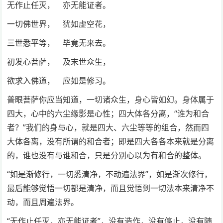
无作止任灭， 亦无能证者。
一切佛世界， 犹如虚空花，
三世悉平等， 毕竟无来去。
初发心菩萨， 及末世众生，
欲求入佛道， 应如是修习。
普眼菩萨你应当知道，一切诸众生，身心皆如幻。身体属于
四大，心中的六尘缘影是心性；四大体各分离，“谁为和合
者？”我们的身与心，就是四大、六尘等等的组合，然而四
大体各离，没有所谓的和合者；即是四大各各本来就是分离
的，谁也没有与谁和合，只是分别心以为有和合的整体。
“如是渐修行，一切悉清净，不动遍法界”，如是渐次修行，
最后能够觉悟一切都是清净，而且觉悟到一切法本来清净不
动，而且周遍法界。
“无作止任灭，亦无能证者”，没有造作，没有停止，没有随