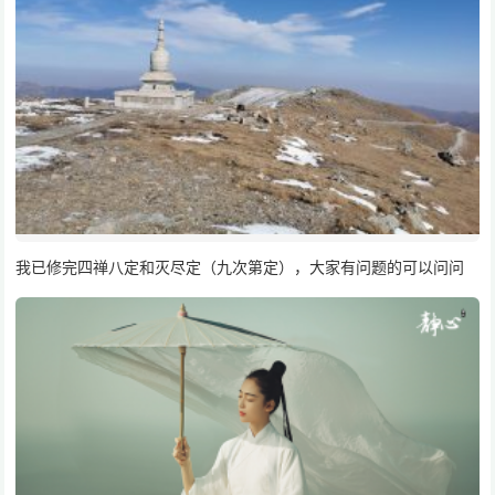
我已修完四禅八定和灭尽定（九次第定），大家有问题的可以问问