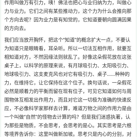
作用叫做万有引力，咦！佛法也把心与业归纳为力，叫做心
力与业力。它们之间有某些推动力，这个力为什么会推向那
个方向去呢？因为业力是有知觉的，它知道要朝向圆满因果
的方向去。
我们应当放开胸怀，把这个“知道”的概念扩大一点，不要认
为知道只是眼睛看，耳朵听。所以一切法互相作用，就要互
相知道对方，不然因缘法则就乱了。好像这朵假花放在这张
桌子上，以科学的原理来说，有月球吸引力、太阳吸引力、
地球吸引力、这支麦克风也对它有吸引力、桌子……种种的
力，在维持它，让它保持在这个位子。换句话说，一朵假花
必然是顺着力的平衡而留在现有位子，可见它知道如何与周
围物体互相发出作用力，而且对它这一切极为准确的快速反
应，不必像科学家那样去计算，难道万物之间的作用力是由
一个叫做“自然”的怪物去计算的吗？但是我们迷惑执著，认
为那些是物质，不会思考，会思考的是心。其实思考是六根
等境界告诉你：这里叫做新加坡。思考只是内心的分别，对