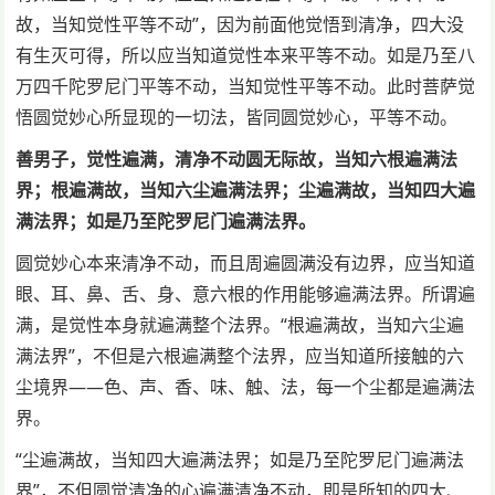
故，当知觉性平等不动”，因为前面他觉悟到清净，四大没
有生灭可得，所以应当知道觉性本来平等不动。如是乃至八
万四千陀罗尼门平等不动，当知觉性平等不动。此时菩萨觉
悟圆觉妙心所显现的一切法，皆同圆觉妙心，平等不动。
善男子，觉性遍满，清净不动圆无际故，当知六根遍满法
界；根遍满故，当知六尘遍满法界；尘遍满故，当知四大遍
满法界；如是乃至陀罗尼门遍满法界。
圆觉妙心本来清净不动，而且周遍圆满没有边界，应当知道
眼、耳、鼻、舌、身、意六根的作用能够遍满法界。所谓遍
满，是觉性本身就遍满整个法界。“根遍满故，当知六尘遍
满法界”，不但是六根遍满整个法界，应当知道所接触的六
尘境界——色、声、香、味、触、法，每一个尘都是遍满法
界。
“尘遍满故，当知四大遍满法界；如是乃至陀罗尼门遍满法
界”，不但圆觉清净的心遍满清净不动，即是所知的四大、