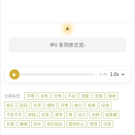
🧘
💬
0
条同修交流
›
▶
0.0%
文章标签：
平等
本性
空性
不动
涅槃
无我
渐修
极乐
轮回
生死
佛性
开悟
修行
如来
证悟
不生不灭
烦恼
无常
清净
嗔
业力
无明
如来藏
业报
解脱
四大
如幻如化
圆觉妙心
觉性
法性