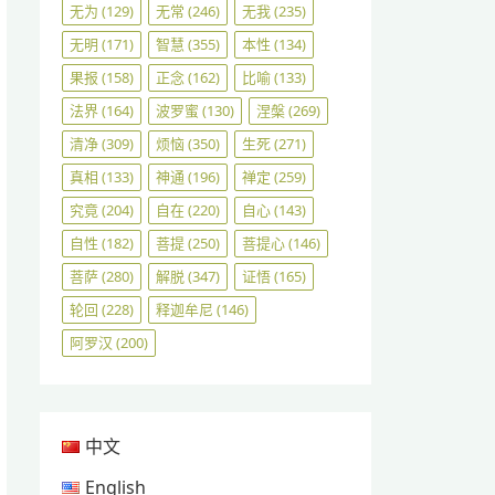
无为
(129)
无常
(246)
无我
(235)
无明
(171)
智慧
(355)
本性
(134)
果报
(158)
正念
(162)
比喻
(133)
法界
(164)
波罗蜜
(130)
涅槃
(269)
清净
(309)
烦恼
(350)
生死
(271)
真相
(133)
神通
(196)
禅定
(259)
究竟
(204)
自在
(220)
自心
(143)
自性
(182)
菩提
(250)
菩提心
(146)
菩萨
(280)
解脱
(347)
证悟
(165)
轮回
(228)
释迦牟尼
(146)
阿罗汉
(200)
中文
English