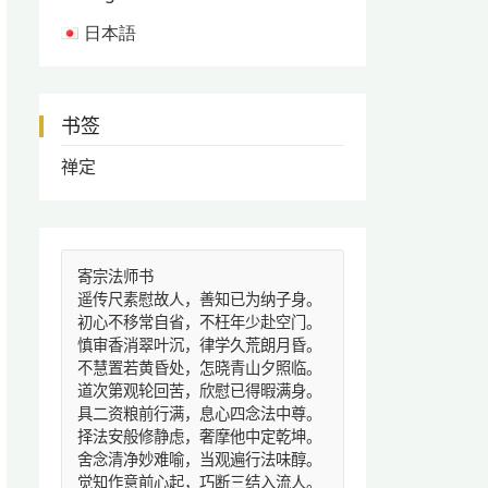
日本語
书签
禅定
寄宗法师书
遥传尺素慰故人，善知已为纳子身。
初心不移常自省，不枉年少赴空门。
慎审香消翠叶沉，律学久荒朗月昏。
不慧置若黄昏处，怎晓青山夕照临。
道次第观轮回苦，欣慰已得暇满身。
具二资粮前行满，息心四念法中尊。
择法安般修静虑，奢摩他中定乾坤。
舍念清净妙难喻，当观遍行法味醇。
觉知作意前心起，巧断三结入流人。