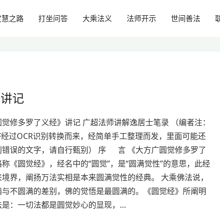
定慧之路
打坐问答
大乘法义
法师开示
世间善法
》讲记
圆觉修多罗了义经》讲记 广超法师讲解逸居士笔录 （编者注：
F经过OCR识别转换而来，经简单手工整理而发，里面可能还
别错误的文字，请自行甄别） 序 言 《大方广圆觉修多罗了
称《圆觉经》，经名中的“圆觉”，是“圆满觉性”的意思，此经
来境界，阐扬万法实相是本来圆满觉性的经典。 大乘佛法说，
满与不圆满的差别，佛的觉悟是最圆满的。《圆觉经》所阐明
法是：一切法都是圆觉妙心的显现，…