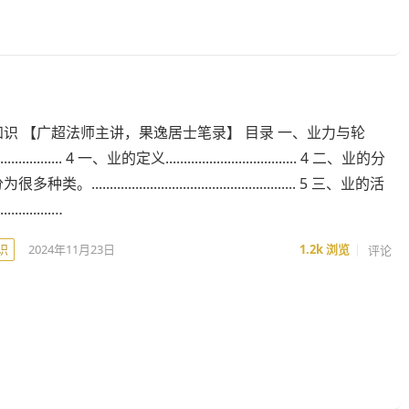
识 【广超法师主讲，果逸居士笔录】 目录 一、业力与轮
.................... 4 一、业的定义.................................... 4 二、业的分
........................................................ 5 三、业的活
.............…
识
2024年11月23日
1.2k
浏览
评论