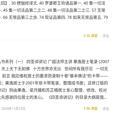
】. 30 楞伽经译文. 40 罗婆那王劝请品第一. 40 集一切法
 45 集一切法品第二之二. 48 集一切法品第二之三. 57 无常
 66 无常品第三之余. 74 现证品第四. 78 如来无常品第五. 79
2.1k
浏览
评论
书系列（一） 四圣谛讲记 广超法师主讲 果逸居士笔录 (2007
 天上天下无如佛 十方世界亦无比 世间所有我尽见 一切无
前言 我应维权居士的要求而录制十卷“基本佛法”的卡带——
；果逸居士于2001年依卡带笔录、整理成书册；这修订版的
讲记》则由果逸、梁月娥和苏芷缗居士发心整理、修改、校对
此先感谢四位居士的发心。 《四圣谛讲记》的目录大纲是我…
2024年11月23日
1.5k
浏览
评论