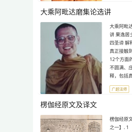
大乘阿毗达磨集论选讲
大乘阿毗达
讲 果逸居
四圣谛 
真正接触到
12个方
不圆满、
释，包括
广超法师
楞伽经原文及译文
楞伽经原文
之一】. 1