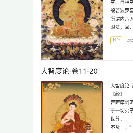
空、自相
般若波罗
所谓内六
眼法；耳
其他
20
大智度论-卷11-20
大智度论-
【经】
菩萨摩诃
于一切弟
世尊； 
不及一。