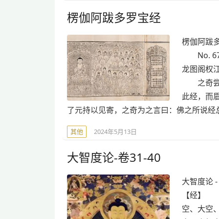
楞伽阿跋多罗宝经
楞伽阿跋多
No. 6
龙图阁权
之奇尝苦
此经，而
了元持以见寄，之奇为之言曰：佛之所说经
其他
2024年5月13日
大智度论-卷31-40
大智度论 
【经】 
空、大空