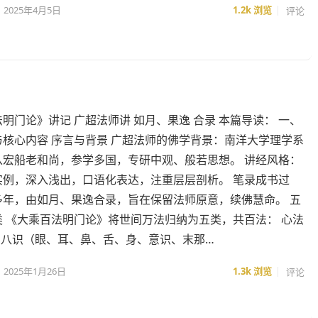
2025年4月5日
1.2k
浏览
评论
明门论》讲记 广超法师讲 如月、果逸 合录 本篇导读： 一、
与核心内容 序言与背景 广超法师的佛学背景：南洋大学理学系
从宏船老和尚，参学多国，专研中观、般若思想。 讲经风格：
实例，深入浅出，口语化表达，注重层层剖析。 笔录成书过
多年，由如月、果逸合录，旨在保留法师原意，续佛慧命。 五
类 《大乘百法明门论》将世间万法归纳为五类，共百法： 心法
：八识（眼、耳、鼻、舌、身、意识、末那…
2025年1月26日
1.3k
浏览
评论