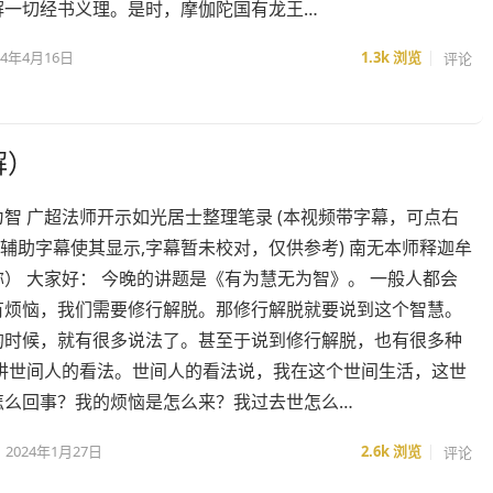
解一切经书义理。是时，摩伽陀国有龙王…
24年4月16日
1.3k
浏览
评论
解）
智 广超法师开示如光居士整理笔录 (本视频带字幕，可点右
打开辅助字幕使其显示,字幕暂未校对，仅供参考) 南无本师释迦牟
） 大家好： 今晚的讲题是《有为慧无为智》。 一般人都会
有烦恼，我们需要修行解脱。那修行解脱就要说到这个智慧。
的时候，就有很多说法了。甚至于说到修行解脱，也有很多种
先讲世间人的看法。世间人的看法说，我在这个世间生活，这世
怎么回事？我的烦恼是怎么来？我过去世怎么…
2024年1月27日
2.6k
浏览
评论