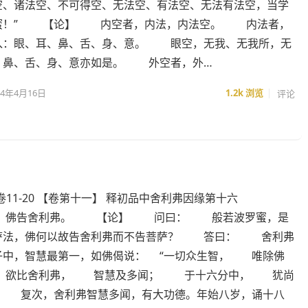
空、诸法空、不可得空、无法空、有法空、无法有法空，当学
蜜！” 【论】 内空者，内法，内法空。 内法者，
入：眼、耳、鼻、舌、身、意。 眼空，无我、无我所，无
、鼻、舌、身、意亦如是。 外空者，外…
24年4月16日
1.2k
浏览
评论
卷11-20 【卷第十一】 释初品中舍利弗因缘第十六
 佛告舍利弗。 【论】 问曰： 般若波罗蜜，是
萨法，佛何以故告舍利弗而不告菩萨？ 答曰： 舍利弗
子中，智慧最第一，如佛偈说： “一切众生智， 唯除佛
欲比舍利弗， 智慧及多闻； 于十六分中， 犹尚
” 复次，舍利弗智慧多闻，有大功德。年始八岁，诵十八