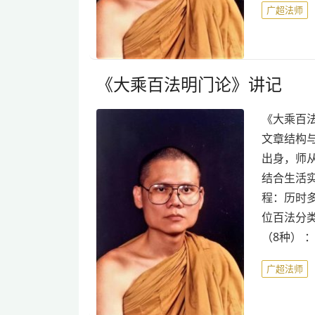
广超法师
《大乘百法明门论》讲记
《大乘百法
文章结构
出身，师
结合生活
程：历时
位百法分
（8种） 
广超法师