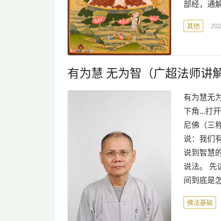
部经，通
其他
20
有为慧 无为智（广超法师讲
有为慧无为
下角...
尼佛（三称
说：我们
说到智慧
说法。 
间到底是
佛法基础