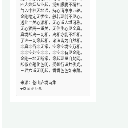
四大烽烟从业起，觉知朦胧不精神。
气入中柱天地通，持心清净净五轮。
金刚喻定无忧恼，般若现前不见心。
透此二关心源相，无心道人堪可称。
无心犹隔一重关，无住生心见全真。
真境即离一切相，离相亦能不坏相。
了达一切缘起相，诸法皆为自然相。
非真非俗非无常，空缘空境空万相。
非非空处空非非，非空非有见金刚。
金刚一地无断常，缘起现量自梵网。
即假立蕴化色明，受想行识共佛光。
三界六道无明起，香香色色如来藏。
来源：苍山庐境诗集
❤️🌻🌼🎉✨🙏