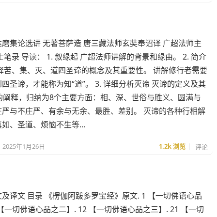
磨集论选讲 无著菩萨造 唐三藏法师玄奘奉诏译 广超法师主
士笔录 导读： 1. 叙缘起 广超法师讲解的背景和缘由。 2. 简介
解释苦、集、灭、道四圣谛的概念及其重要性。 讲解修行者需要
四圣谛，才能称为知“道”。 3. 详细分析灭谛 灭谛的定义及其
面的阐释，归纳为8个主要方面：相、深、世俗与胜义、圆满与
庄严与不庄严、有余与无余、最胜、差别。 灭谛的各种行相解
真如、圣道、烦恼不生等…
2025年1月26日
1.2k
浏览
评论
及译文 目录 《楞伽阿跋多罗宝经》原文. 1 【一切佛语心品
 【一切佛语心品之二】. 12 【一切佛语心品之三】. 21 【一切