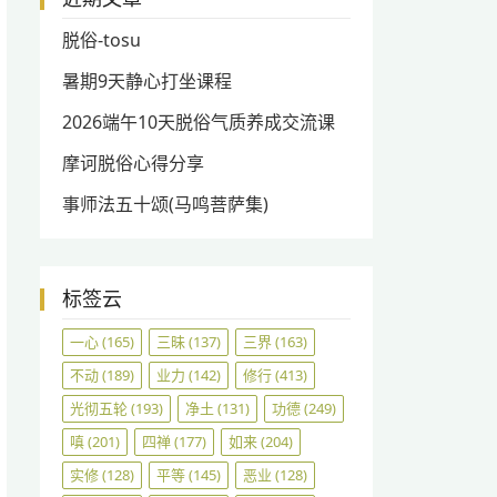
脱俗-tosu
暑期9天静心打坐课程
2026端午10天脱俗气质养成交流课
摩诃脱俗心得分享
事师法五十颂(马鸣菩萨集)
标签云
一心
(165)
三昧
(137)
三界
(163)
不动
(189)
业力
(142)
修行
(413)
光彻五轮
(193)
净土
(131)
功德
(249)
嗔
(201)
四禅
(177)
如来
(204)
实修
(128)
平等
(145)
恶业
(128)