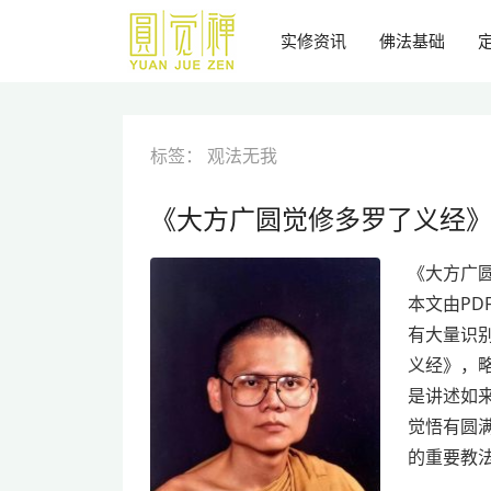
跳
到
实修资讯
佛法基础
主
要
内
容
标签：
观法无我
《大方广圆觉修多罗了义经
《大方广
本文由PD
有大量识
义经》，略
是讲述如
觉悟有圆
的重要教