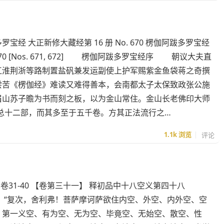
罗宝经 大正新修大藏经第 16 册 No. 670 楞伽阿跋多罗宝经
70 [Nos. 671, 672] 楞伽阿跋多罗宝经序 朝议大夫直
江淮荆浙等路制置盐矾兼发运副使上护军赐紫金鱼袋蒋之奇撰
《楞伽经》难读又难得善本，会南都太子太保致政张公施
眉山苏子瞻为书而刻之板，以为金山常住。金山长老佛印大师
总十二部，而其多至于五千卷。方其正法流行之…
1.1k
浏览
评论
- 卷31-40 【卷第三十一】 释初品中十八空义第四十八
“复次，舍利弗！菩萨摩诃萨欲住内空、外空、内外空、空
、第一义空、有为空、无为空、毕竟空、无始空、散空、性