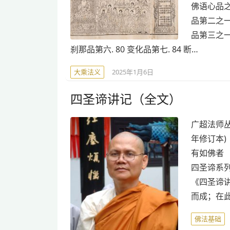
佛语心品之四
品第二之一.
品第三之一.
刹那品第六. 80 变化品第七. 84 断…
大乘法义
2025年1月6日
四圣谛讲记（全文）
广超法师丛
年修订本)
有如佛者 
四圣谛系列
《四圣谛
而成；在
佛法基础