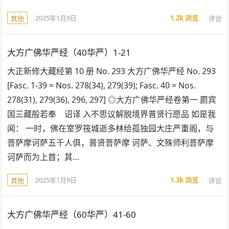
2025年1月9日
1.2k
浏览
评论
其他
大方广佛华严经（40华严）1-21
大正新修大藏经第 10 册 No. 293 大方广佛华严经 No. 293
[Fasc. 1-39 = Nos. 278(34), 279(39); Fasc. 40 = Nos.
278(31), 279(36), 296, 297] ◎大方广佛华严经卷第一 罽宾
国三藏般若奉 诏译 入不思议解脱境界普贤行愿品 如是我
闻： 一时，佛在室罗筏城逝多林给孤独园大庄严重阁，与
菩萨摩诃萨五千人俱，普贤菩萨摩 诃萨、文殊师利菩萨摩
诃萨而为上首；其…
2025年1月9日
1.3k
浏览
评论
其他
大方广佛华严经（60华严）41-60