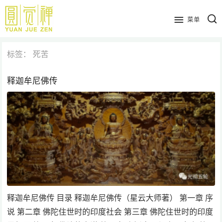
跳
到
菜单
主
要
标签：
死苦
内
容
释迦牟尼佛传
释迦牟尼佛传 目录 释迦牟尼佛传（星云大师著） 第一章 序
说 第二章 佛陀住世时的印度社会 第三章 佛陀住世时的印度