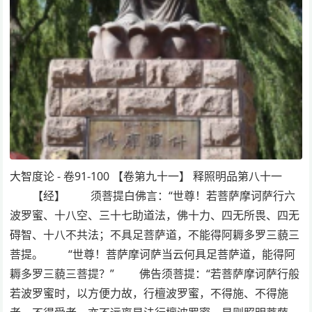
大智度论 - 卷91-100 【卷第九十一】 释照明品第八十一
【经】 须菩提白佛言：“世尊！若菩萨摩诃萨行六
波罗蜜、十八空、三十七助道法，佛十力、四无所畏、四无
碍智、十八不共法；不具足菩萨道，不能得阿耨多罗三藐三
菩提。 “世尊！菩萨摩诃萨当云何具足菩萨道，能得阿
耨多罗三藐三菩提？” 佛告须菩提：“若菩萨摩诃萨行般
若波罗蜜时，以方便力故，行檀波罗蜜，不得施、不得施