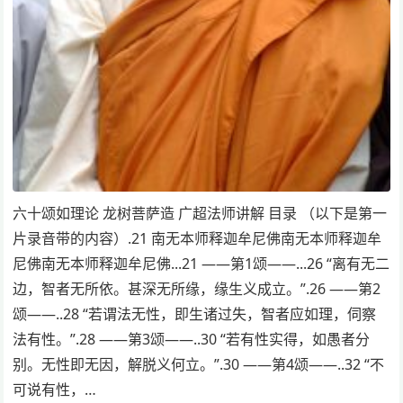
六十颂如理论 龙树菩萨造 广超法师讲解 目录 （以下是第一
片录音带的内容）.21 南无本师释迦牟尼佛南无本师释迦牟
尼佛南无本师释迦牟尼佛...21 ——第1颂——...26 “离有无二
边，智者无所依。甚深无所缘，缘生义成立。”.26 ——第2
颂——..28 “若谓法无性，即生诸过失，智者应如理，伺察
法有性。”.28 ——第3颂——..30 “若有性实得，如愚者分
别。无性即无因，解脱义何立。”.30 ——第4颂——..32 “不
可说有性，…