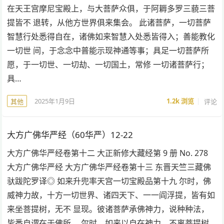
在天王宫摩尼宝殿上，与大菩萨众俱，于阿耨多罗三藐三菩
提皆不 退转，从他方世界俱来集会。 此诸菩萨，一切菩萨
智慧行处悉得自在，诸佛如来智慧入处悉皆得入；善能教化
一切世 间，于念念中普能示现神通等事；具足一切菩萨所
愿，于一切世、一切劫、一切国土，常修 一切诸菩萨行；
具…
2025年1月9日
1.2k
浏览
评论
其他
大方广佛华严经（60华严）12-22
大方广佛华严经卷第十二 大正新修大藏经第 9 册 No. 278
大方广佛华严经 大方广佛华严经卷第十三 东晋天竺三藏佛
驮跋陀罗译◎ 如来升兜率天宫一切宝殿品第十九 尔时，佛
威神力故，十方一切世界、诸四天下、一一阎浮提，皆有如
来坐菩提树，无不 显现。彼诸菩萨承佛神力，说种种法，
皆悉自谓在于佛所。 尔时，如来以自在神力，不离菩提树