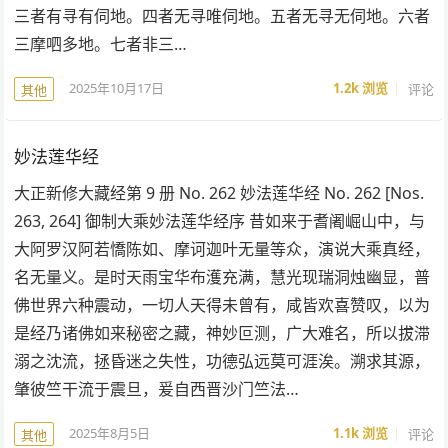
三者有寻有伺地。四者无寻唯伺地。五者无寻无伺地。六者
三摩呬多地。七者非三…
2025年10月17日
1.2k
浏览
评论
其他
妙法莲华经
大正新修大藏经第 9 册 No. 262 妙法莲华经 No. 262 [Nos.
263, 264] 御制大乘妙法莲华经序 昔如来于耆阇崛山中，与
大阿罗汉阿若憍陈如、摩诃迦叶无量等众，演说大乘真经，
名无量义。是时天雨宝华布濩充满，慧光现瑞洞烛幽显，普
佛世界六种震动，一切人天得未曾有，咸皆欢喜赞叹，以为
是经乃诸佛如来秘密之藏，神妙叵测，广大难名，所以拔滞
溺之沈流，拯昏迷之失性，功德弘远莫可涯涘。溯求其源，
肇彼竺干流于震旦，爰自西晋沙门竺法…
2025年8月5日
1.1k
浏览
评论
其他