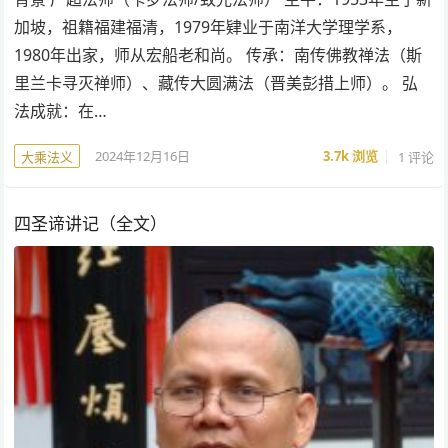
加坡，祖籍福建福清，1979年肄业于南洋大学理学系，
1980年出家，师从宏船老和尚。 传承：南传佛教禅法（斯
里兰卡寻灭禅师）、藏传大圆满法（晋美彭措上师）。 弘
法成就：在…
2024年12月16日
3.7k
浏览
1 评论
大乘法义
四圣谛讲记（全文）