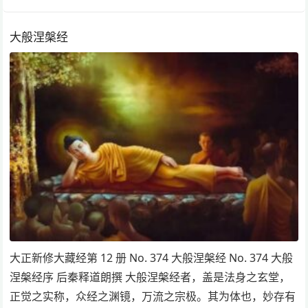
大般涅槃经
大正新修大藏经第 12 册 No. 374 大般涅槃经 No. 374 大般
涅槃经序 后秦释道朗撰 大般涅槃经者，盖是法身之玄堂，
正觉之实称，众经之渊镜，万流之宗极。其为体也，妙存有