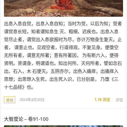
出息入息自觉，出息入息自知；当时为觉，以后为知；觉者
谓觉息长短，知者谓知息生 灭、粗细、迟疾也。出息入息
觉尽止者，谓觉出入息欲报时为尽，亦计万物身生复灭。止
者， 谓意止也。见观空者，行道得观，不复见身。便堕空
无所有者，谓意无所著；意有所著因， 为有断六入，便得
贤明。贤谓身，明谓道也。知出何所、灭何所者，譬如念石
出、石入，木 石便灭。五阴亦尔，出色入痛痒，出痛痒入
思想；出思想入生死，出生死入识，已分别是， 乃堕《三
十七品经》也。
2024年4月20日
1.1k
浏览
评论
其他
大智度论 – 卷91-100