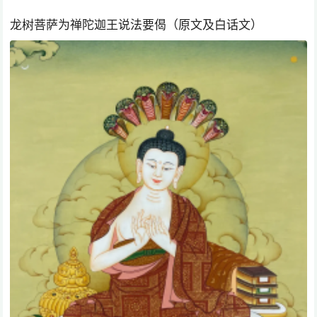
龙树菩萨为禅陀迦王说法要偈（原文及白话文）