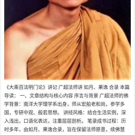
《大乘百法明门论》讲记 广超法师讲 如月、果逸 合录 本篇
导读： 一、文章结构与核心内容 序言与背景 广超法师的佛
学背景：南洋大学理学系出身，师从宏船老和尚，参学多
国，专研中观、般若思想。 讲经风格：结合生活实例，深
入浅出，口语化表达，注重层层剖析。 笔录成书过程：历
时多年，由如月、果逸合录，旨在保留法师原意，续佛慧