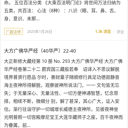
命。 五位百法分类 《大乘百法明门论》将世间万法归纳为
五类，共百法： 心法（8种） ：八识（眼、耳、鼻、舌、
身、意识、末那…
2025年1月26日
1.3k
浏览
评论
广超法师
大方广佛华严经（40华严）22-40
大正新修大藏经第 10 册 No. 293 大方广佛华严经 大方广佛
华严经卷第二十二 罽宾国三藏般若奉 诏译入不思议解脱
境界普贤行愿品 尔时，善财童子随顺修行具足功德寂静音
海主夜神所得解脱，观察彼神所说法门，一一 文句皆无忘
失；于无量深心、无量法性、一切方便神通智慧，忆念思
择，相续不断，微细分 别，解了甚深，其心广大，证入安
住。渐行往诣守护一切城增长威德主夜神所，见彼夜神坐
光明普照一切宫殿摩尼宝王大莲华藏师子之座，百千夜神而
为眷属，前…