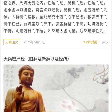
物之表、周流无穷之内，任运而动、见机而赴，任运而动，
则乘虚照以御物，寄言蹄以通化；见机而赴，则应万形而为
像，即群情而设教。至乃形充十方而心不易虑，教弥天下而
情不在已；厕流尘蚁而弗下，弥盖群圣而不高；功济万化而
不恃，明逾万日而不居；浑然与太虚同量，泯然与法性为…
2025年5月13日
1.2k
浏览
评论
大乘法义
大乘密严经（旧翻及新翻以及经疏）