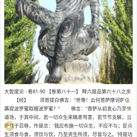
大智度论 - 卷81-90 【卷第八十一】 释六度品第六十八之余
🤖
【经】 须菩提白佛言：“世尊！云何菩萨摩诃萨住
羼提波罗蜜取檀波罗蜜？” 佛言：“菩萨从初发心乃至坐
🎨
道场，于其中间，若一切众生来瞋恚骂詈、若节节支解，菩
萨住于忍辱，作是念：‘我应布施一切众生，不应不与；是众
🧘
🌓
生须食与食，须饮与饮，乃至资生所须，尽皆与之。’持是功