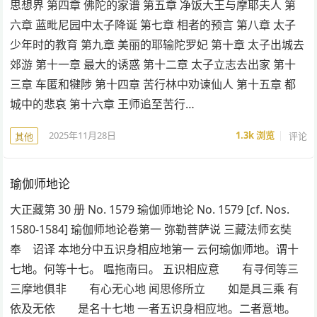
思想界 第四章 佛陀的家谱 第五章 净饭大王与摩耶夫人 第
六章 蓝毗尼园中太子降诞 第七章 相者的预言 第八章 太子
少年时的教育 第九章 美丽的耶输陀罗妃 第十章 太子出城去
郊游 第十一章 最大的诱惑 第十二章 太子立志去出家 第十
三章 车匿和犍陟 第十四章 苦行林中劝谏仙人 第十五章 都
城中的悲哀 第十六章 王师追至苦行…
2025年11月28日
1.3k
浏览
评论
其他
瑜伽师地论
大正藏第 30 册 No. 1579 瑜伽师地论 No. 1579 [cf. Nos.
1580-1584] 瑜伽师地论卷第一 弥勒菩萨说 三藏法师玄奘
奉 诏译 本地分中五识身相应地第一 云何瑜伽师地。谓十
七地。何等十七。 嗢拖南曰。 五识相应意 有寻伺等三
三摩地俱非 有心无心地 闻思修所立 如是具三乘 有
依及无依 是名十七地 一者五识身相应地。二者意地。