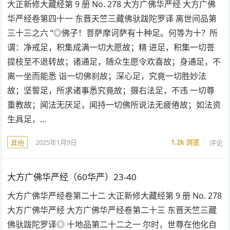
大正新修大藏经第 9 册 No. 278 大方广佛华严经 大方广佛
华严经卷第四十一 东晋天竺三藏佛驮跋陀罗译 离世间品第
三十三之六 “◎佛子！菩萨摩诃萨有十种足。何等为十？所
谓：净戒足，积集成满一切大愿故；精 进足，积集一切菩
提枝至不退转故；诸通足，随众生愿令欢喜故；身通足，不
离一坐而能悉 诣一切佛刹故；深心足，究竟一切胜妙法
故；坚誓足，所求诸事悉究竟故；摄右法足，不违 一切尊
重教故；闻法无厌足，闻持一切佛所说法无疲倦故；如法资
生具足，…
2025年1月9日
1.2k
浏览
评论
其他
大方广佛华严经（60华严）23-40
大方广佛华严经卷第二十二 大正新修大藏经第 9 册 No. 278
大方广佛华严经 大方广佛华严经卷第二十三 东晋天竺三藏
佛驮跋陀罗译◎ 十地品第二十二之一 尔时，世尊在他化自