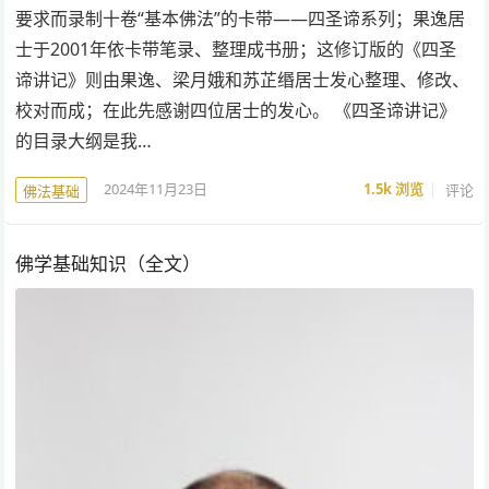
要求而录制十卷“基本佛法”的卡带——四圣谛系列；果逸居
士于2001年依卡带笔录、整理成书册；这修订版的《四圣
谛讲记》则由果逸、梁月娥和苏芷缗居士发心整理、修改、
校对而成；在此先感谢四位居士的发心。 《四圣谛讲记》
的目录大纲是我…
2024年11月23日
1.5k
浏览
评论
佛法基础
佛学基础知识（全文）