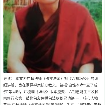
导读： 本文为广超法师（卡罗法师）对《六祖坛经》的详
细讲解，旨在阐释禅宗核心教义，包括“自性本净”“直了成
佛”等思想，并梳理《坛经》版本流变、六祖惠能生平及禅
宗修行次第，鼓励佛友传播佛法以积累功德 一、核心人物
背景 广超法师（卡罗法师/致光法师） 生平：1953年生于新