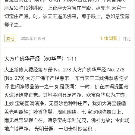
座及须弥顶妙胜殿，上夜摩天宫宝庄严殿，趣兜率 天宫一
切宝庄严殿。时，彼天王遥见佛来，即于殿上，敷如意宝藏
师子之…
2025年1月9日
1.1k
浏览
评论
其他
大方广佛华严经（60华严）1-11
大正新修大藏经第 9 册 No. 278 大方广佛华严经 No. 278
[No. 279] 大方广佛华严经卷第一 东晋天竺三藏佛驮跋陀罗
译 世间净眼品第一之一 如是我闻： 一时，佛在摩竭提国寂
灭道场始成正觉。其地金刚具足严净，众宝杂华以为庄饰，
上妙 宝轮圆满清净，无量妙色种种庄严，犹如大海宝幢幡
盖光明照耀；妙香华鬘，周匝围绕，七 宝罗网弥覆其上，
雨无尽宝显现自在，诸杂宝树华叶光茂，佛神力故；令此场
地广博严净， 光明普照，一切奇特妙宝积…