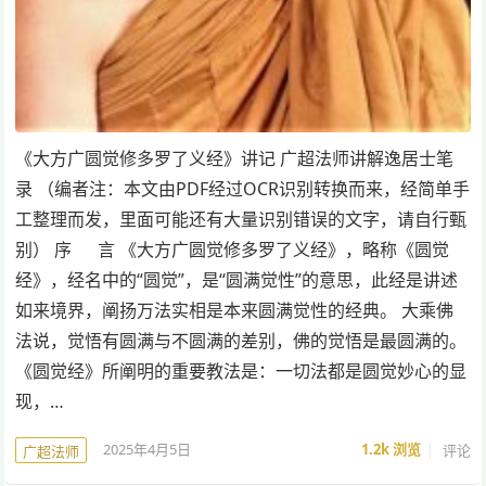
《大方广圆觉修多罗了义经》讲记 广超法师讲解逸居士笔
录 （编者注：本文由PDF经过OCR识别转换而来，经简单手
工整理而发，里面可能还有大量识别错误的文字，请自行甄
别） 序 言 《大方广圆觉修多罗了义经》，略称《圆觉
经》，经名中的“圆觉”，是“圆满觉性”的意思，此经是讲述
如来境界，阐扬万法实相是本来圆满觉性的经典。 大乘佛
法说，觉悟有圆满与不圆满的差别，佛的觉悟是最圆满的。
《圆觉经》所阐明的重要教法是：一切法都是圆觉妙心的显
现，…
2025年4月5日
1.2k
浏览
评论
广超法师