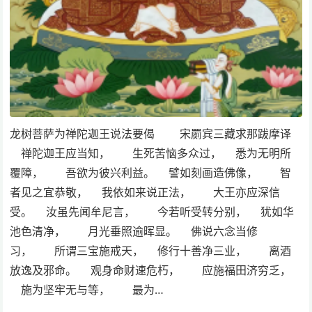
龙树菩萨为禅陀迦王说法要偈 宋罽宾三藏求那跋摩译
禅陀迦王应当知， 生死苦恼多众过， 悉为无明所
覆障， 吾欲为彼兴利益。 譬如刻画造佛像， 智
者见之宜恭敬， 我依如来说正法， 大王亦应深信
受。 汝虽先闻牟尼言， 今若听受转分别， 犹如华
池色清净， 月光垂照逾晖显。 佛说六念当修
习， 所谓三宝施戒天， 修行十善净三业， 离酒
放逸及邪命。 观身命财速危朽， 应施福田济穷乏，
施为坚牢无与等， 最为…