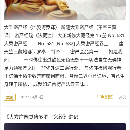
大乘密严经（地婆诃罗译） 新翻大乘密严经（不空三藏
译） 密严经疏（法藏注） 大正新修大藏经第 16 册 No. 681
大乘密严经 No. 681 [No. 682] 大乘密严经卷上 唐
天竺三藏地婆诃罗奉 制译 密严会品第一 如是我
闻： 一时佛住出过欲色无色无想于一切法自在无碍神
足力通密严之国，非诸外道二乘行处， 与诸邻极修观行者
十亿佛土微尘数菩萨摩诃萨俱，皆超三界心意识境，智意生
身转于所依， 成就如幻首楞严法云三昧…
2025年4月6日
1.3k
浏览
评论
其他
《大方广圆觉修多罗了义经》讲记