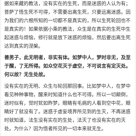
据如来藏的教法，没有实在的生死，而是迷惑的人认为有；
菩萨了悟生死不可得，不需要出离生死，只要远离迷惑。因
为我们的六根所知的一切都不是真实的，所以生死轮回也不
是真实的！如果依据小乘的教法，众生是在真实的生死中生
起迷惑与烦恼，修行就是放下迷惑的烦恼，然后要出离生死
达到真实的涅槃。
善男子，此无明者，非实有体。如梦中人，梦时非无，及至
于醒，了无所得。如众空花灭于虚空，不可说言有定灭处。
何以故？无生处故。
没有实在的无明、众生与轮回那回事。比如梦中人，在梦中
看见种种事物，醒来时知道什么也不可得。所以一切颠倒，
迷时似有，觉时犹如昨梦。眼睛有毛病的人看到空中花，眼
睛好了就没有了。迷惑于虚妄境界所见到的生灭，不再迷惑
时就知道，法生没有实在的生处，法灭了也没有实在的灭
处。为什么？因为悟者所见的一切本来就无生。