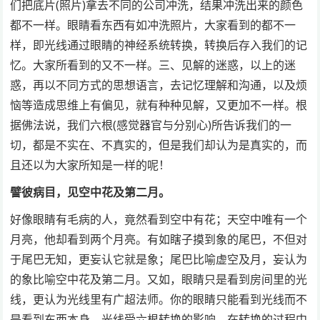
们把底片(照片)拿去不同的公司冲洗，结果冲洗出来的颜色
都不一样。眼睛看东西有如冲洗照片，大家看到的都不一
样，即光线通过眼睛的神经系统转换，转换后存入我们的记
忆。大家所看到的又不一样。三、见解的迷惑，以上的迷
惑，再以不同方式的思想语言，去记忆理解和沟通，以及烦
恼等造成思维上有偏见，就有种种见解，又更加不一样。根
据佛法说，我们六根(感觉器官与分别心)所告诉我们的一
切，都是不实在、不真实的，但是我们却认为是真实的，而
且还以为大家所知是一样的呢！
譬彼病目，见空中花及第二月。
好像眼睛有毛病的人，竟然看到空中有花；天空中唯有一个
月亮，他却看到两个月亮。有如瞎子摸到象的尾巴，不但对
于尾巴无知，更妄认它就是象；尾巴比喻虚空及月，妄认为
的象比喻空中花及第二月。又如，眼睛只是看到房间里的光
线，更认为光线里有广超法师。你的眼睛只能看到光线而不
是看到东西本身，光线受六根转换的影响，在转换的过程中