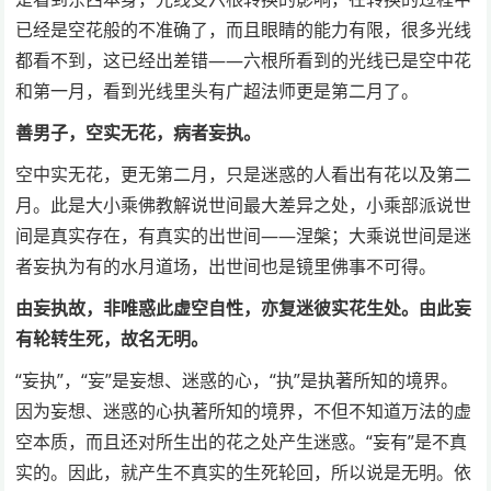
已经是空花般的不准确了，而且眼睛的能力有限，很多光线
都看不到，这已经出差错——六根所看到的光线已是空中花
和第一月，看到光线里头有广超法师更是第二月了。
善男子，空实无花，病者妄执。
空中实无花，更无第二月，只是迷惑的人看出有花以及第二
月。此是大小乘佛教解说世间最大差异之处，小乘部派说世
间是真实存在，有真实的出世间——涅槃；大乘说世间是迷
者妄执为有的水月道场，出世间也是镜里佛事不可得。
由妄执故，非唯惑此虚空自性，亦复迷彼实花生处。由此妄
有轮转生死，故名无明。
“妄执”，“妄”是妄想、迷惑的心，“执”是执著所知的境界。
因为妄想、迷惑的心执著所知的境界，不但不知道万法的虚
空本质，而且还对所生出的花之处产生迷惑。“妄有”是不真
实的。因此，就产生不真实的生死轮回，所以说是无明。依