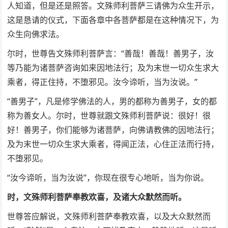
人知道，但是还是照答。文殊师利菩萨三请佛为众生开示，
这是恳请的仪式，下面各章中各菩萨都是在这种情况下，为
众生向佛求法。
尔时，世尊告文殊师利菩萨言：“善哉！善哉！善男子，汝
等乃能为诸菩萨咨询如来因地法行；及为末世一切众生求大
乘者，得正住持，不堕邪见。汝今谛听，当为汝说。”
“善男子”，凡是修学佛法的人，男的都称为善男子，女的都
称为善女人。尔时，世尊就跟文殊师利菩萨说：很好！很
好！善男子，你们能够为诸菩萨，向佛请教佛的因地法行；
及为末世一切众生求大乘者，得闻正法，心住正法而行持，
不堕邪见。
“汝今谛听，当为汝说”，你现在很专心地听，当为你说。
时，文殊师利菩萨奉教欢喜，及诸大众默然而听。
世尊答应解说，文殊师利菩萨奉教欢喜，以及大众默然而