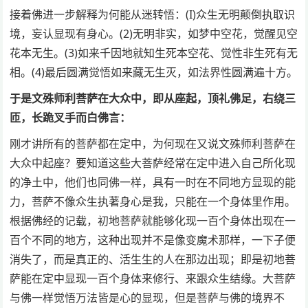
接着佛进一步解释为何能从迷转悟：(I)众生无明颠倒执取识
境，妄认显现有身心。(2)无明非实，如梦中空花，觉醒见空
花本无生。(3)如来千因地就知生死本空花、觉性非生死有无
相。(4)最后圆满觉悟如来藏无生灭，如法界性圆满遍十方。
于是文殊师利菩萨在大众中，即从座起，顶礼佛足，右绕三
匝，长跪叉手而白佛言：
刚才讲所有的菩萨都在定中，为何现在又说文殊师利菩萨在
大众中起座？要知道这些大菩萨经常在定中进入自己所化现
的净土中，他们也同佛一样，具有一时在不同地方显现的能
力，菩萨不像众生执著身心是我，只能在一个身体里作用。
根据佛经的记载，初地菩萨就能够化现一百个身体出现在一
百个不同的地方，这种出现并不是像变魔术那样，一下子便
消失了，而是真正的、活生生的人在那边出现；即是初地菩
萨能在定中显现一百个身体来修行、来跟众生结缘。大菩萨
与佛一样觉悟万法皆是心的显现，但是菩萨与佛的境界不