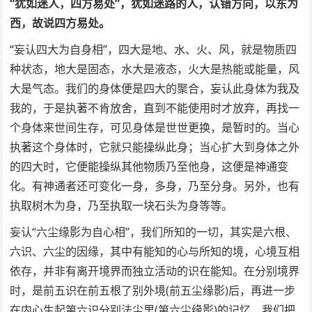
“犹如迷人，四方易处”，犹如迷路的人，认错方向，以东为
西，故说四方易处。
“妄认四大为自身相”，四大是地、水、火、风，就是物质四
种状态，地大是固态，水大是液态，火大是热能或能量，风
大是气态。我们的身体便是四大的聚合，妄认此身体为我及
我的，于是执著不肯放舍，直到不能使用时才放弃，再找一
个身体来世间生存，可见身体是世世更换，是暂时的。当心
执著这个身体时，它就只能操纵此身；当心扩大到身体之外
的四大时，它便能操纵其他物质乃至他身，这便是神通变
化。有神通者还可变化一身，多身，乃至分身。另外，也有
执取树木为身，乃至执取一块石头为身等等。
妄认“六尘缘影为自心相”，我们所知的一切，其实是六根、
六识、六尘的因缘，其中有能知的心与所知的境，心境互相
依存，并非有离开境界而独立活动的识在能知。在分别境界
时，是前五识在前五根了别外境(前五尘缘影)后，再进一步
在内心生起第六识分别法尘里(第六尘缘影)的记忆，我们把