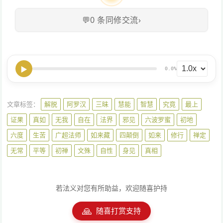
💬
0
条同修交流
›
▶
0.0%
文章标签：
解脱
阿罗汉
三昧
慧能
智慧
究竟
最上
证果
真如
无我
自在
法界
邪见
六波罗蜜
初地
六度
生苦
广超法师
如来藏
四颠倒
如来
修行
禅定
无常
平等
初禅
文殊
自性
身见
真相
若法义对您有所助益，欢迎随喜护持
🙏
随喜打赏支持