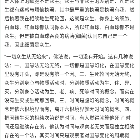
是人体上的细胞不是众生。众生与非众生的差别是：凡是众
生都有迷惑与烦恼执著，其中最严重的执著是执著有我，然
后执著我在相续地生死轮回，这就是众生。你身上的细胞、
白血球、红血球都认同你本人，所以红血球、白血球都不是
众生。但是被白血球吞食的病菌(细菌)认同它自己是一个
我，因此细菌是众生。
“一切众生从无始来”，佛法说，一切没有开始。这有几种说
法：一、因缘法无始无终，一切都是因缘幻化，在因缘变化
里没有开头，即是没有第一个因。二、生死轮回无始无终，
众生分别身心与物质活动时，分别物质活动为生、住、异、
灭，分别身心活动为生、老、病、死等时间的概念，而实在
没有生灭或生死那回事。三、时间是虚幻的概念，时间的概
念是依六根境界而有，离开六根境界就无时间的概念。四、
把因缘生灭的相续次第说是时间，有人觉得就算他死了,时
间还是继续存在的，他认为时间与观察者无关而是独立相续
存在的一个法，其实时间只是观察者对因缘变化的周期概