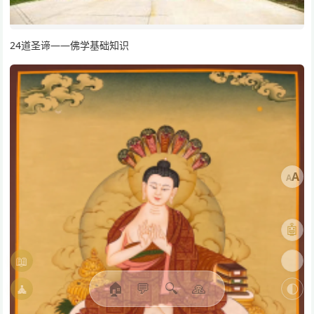
24道圣谛——佛学基础知识
A
A
🤖
📖
🎨
🏠
💬
🔍
🙏
🧘
🌓