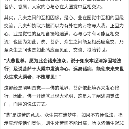
菩萨、眷属，大家的心与心在大圆觉中互相交流。
其实，凡夫之间的互相因缘，是心、业在圆觉中互相的因缘
交流，凡夫却执取六根而以为有外在的万物与人我。正因为
心、业是觉性的互相含摄地遍满，心与心才有可能互相交
流；也因为如此，佛、菩萨、众生之间能互相感应道交，乃
至众生之间也是如此感应而见面、交谈、投胎转世。
“大悲世尊，愿为此会诸来法众，说于如来本起清净因地法
行；及说菩萨于大乘中发清净心，远离诸病，能使未来末世
众生求大乘者，不堕邪见！”
这部经是阐明圆觉——佛的境界，菩萨依此境界来发心修
行，因此，佛一开始就显现大光明，这是为了阐述圆觉法
门，而用的说法方式。
“悲”是拔苦的意思。众生常在迷梦中，如果不方便说法，指
示真理使他们觉悟，则生死苦恼不能出离，所以诸佛生起悲