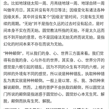
念。比如地球绕太阳一周、月亮绕地球一周、地球自转一周
叫做年月日，其实并没有年月日等法；因缘变化有诸法各种
因缘关系，其中并没有某个“因缘法”是时间，只是有生灭相
续的周期。“无始”并不是指在久远的过去时没有起点，是时
间本身不实在而无始。圆觉教法所指的无始，不是太久远而
找不到开始的意思，也不是因缘法无始无终而说无始，是指
幻化的时间本来不存在而说为无始。
“种种颠倒”，可从我们的身、心、世界三方面来看。我们觉
得有自我的身、心与外在的世界，其实身、心、世界分开的
感觉是六根引起的错乱，因为不同的众生有不同的六根，对
同样的外境有不同的感觉，所以说是种种错乱，执取种种错
乱为真实就是种种颠倒。一般上是以常、乐、我、净四种来
解说颠倒，然而，上根的菩萨不会执取四颠倒，所以圆觉法
门所说的颠倒是指迷惑于圆觉妙心，圆觉妙心本无生死、解
脱，颠倒而执有生死、解脱。