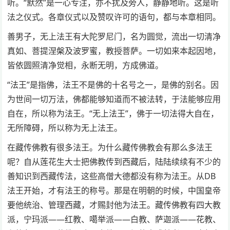
听。“默然”是一心专注，亦不扰及旁人，静静地听。这是听
法之仪式。各章仪式以及赞叹许可的语句，都与本章相同。
善男子，无上法王有大陀罗尼门，名为圆觉，流出一切清净
真如、菩提涅槃及波罗蜜，教授菩萨。一切如来本起因地，
皆依圆照清净觉相，永断无明，方成佛道。
“法王”是指佛，法王不是佛的十名号之一，是佛的别名。因
为世间一切万法，佛都能够知道而不被法转，于法能够应用
自在，所以称为法王。“无上法王”，佛于一切法得大自在，
无所障碍，所以称为无上法王。
在藏传佛教有很多法王。为什么藏传佛教会有那么多法王
呢？自从莲花生大士把佛教传到西藏后，陆陆续续有不少的
善知识到西藏传法，这些高僧大德都没有称为法王。从DB
法王开始，才有法王的称号。那是在明朝的时候，中国皇帝
要他统治、管理西藏，才赐封他为法王。藏传佛教有四大教
派，宁玛派——红教、噶举派——白教、萨迦派——花教、