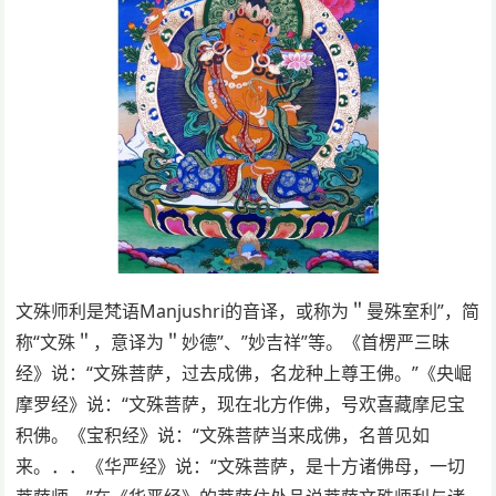
文殊师利是梵语Manjushri的音译，或称为＂曼殊室利”，简
称“文殊＂，意译为＂妙德”、”妙吉祥”等。《首楞严三昧
经》说：“文殊菩萨，过去成佛，名龙种上尊王佛。”《央崛
摩罗经》说：“文殊菩萨，现在北方作佛，号欢喜藏摩尼宝
积佛。《宝积经》说：“文殊菩萨当来成佛，名普见如
来。．．《华严经》说：“文殊菩萨，是十方诸佛母，一切