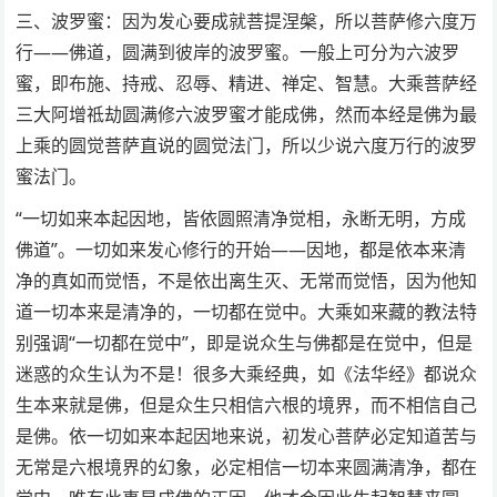
三、波罗蜜：因为发心要成就菩提涅槃，所以菩萨修六度万
行——佛道，圆满到彼岸的波罗蜜。一般上可分为六波罗
蜜，即布施、持戒、忍辱、精进、禅定、智慧。大乘菩萨经
三大阿增祗劫圆满修六波罗蜜才能成佛，然而本经是佛为最
上乘的圆觉菩萨直说的圆觉法门，所以少说六度万行的波罗
蜜法门。
“一切如来本起因地，皆依圆照清净觉相，永断无明，方成
佛道”。一切如来发心修行的开始——因地，都是依本来清
净的真如而觉悟，不是依出离生灭、无常而觉悟，因为他知
道一切本来是清净的，一切都在觉中。大乘如来藏的教法特
别强调“一切都在觉中”，即是说众生与佛都是在觉中，但是
迷惑的众生认为不是！很多大乘经典，如《法华经》都说众
生本来就是佛，但是众生只相信六根的境界，而不相信自己
是佛。依一切如来本起因地来说，初发心菩萨必定知道苦与
无常是六根境界的幻象，必定相信一切本来圆满清净，都在