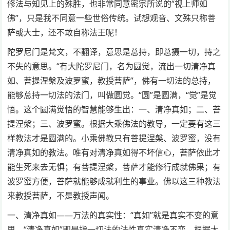
修法与知见上的殊胜，也非常同意密宗所说的“视上师如
佛”，只是我不同意一些世俗传统。试想观音、文殊只称菩
萨或大士，还不敢自称法王呢！
陀罗尼门是梵文，不翻译，意思是总持，即总摄一切，持之
不失的意思。“有大陀罗尼门，名为圆觉，流出一切清净真
如、菩提涅槃及波罗蜜，教授菩萨”，佛有一切法的总持，
能够总持一切法的法门，叫做圆觉。“圆”是圆满，“觉”是觉
悟。这个圆满觉悟的智慧能够生出：一、清净真如；二、菩
提涅槃；三、波罗蜜。根据大乘佛法的教导，一定要有这三
样教法才是圆满的。小乘佛教只有菩提涅槃、波罗蜜，没有
清净真如的教法。唯有对清净真如得不坏信心，菩萨依此才
能生死来去无惧；有菩提涅槃，菩萨才能修行成就佛果；有
波罗蜜方便，菩萨就能够成就利生的事业。佛以这三种教法
来教授菩萨，不是教授声闻。
一、清净真如——万法的真实性：“真如”就是真实不变的意
思，“清净真如”即是指一切法的法性真实清净不变。根据大