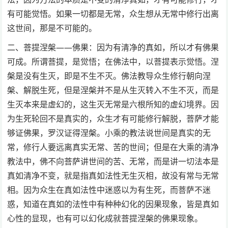
有可能觉悟。如果一切都是无常，众生想从无常中修行出离
这世间，那是不可能的。
二、菩提涅槃——佛果：因为有清净的真如，所以才有佛果
可成。所谓菩提，是觉悟；在佛法中，以菩提表示觉悟。涅
槃是没有生灭，即是不生不灭。佛法教导众生修行朝向涅
槃、解脱生死，但是涅槃并不是从生灭转入不生不灭，而是
生灭本来是虚幻的，这生灭无常是六根所知的虚幻境界。因
为生死轮回不是真实的，众生才有可能修行解脱，菩萨才能
够证佛果，罗汉证得涅槃。小乘的教法说世间是真实的无
常，修行人要远离真实无常、苦的世间；但是在大乘的清净
教法中，佛不向菩萨讲世间的苦、无常，而是讲一切法本是
真如清净不变，就是指真如法性无生灭相，故没有常与无常
相。因为众生在真如法性中迷惑以为有生死，而菩萨不迷
惑，知道在真如的法性中有种种幻化的因果现象，皆是真如
心性的显现，也有可以幻化成就菩提涅槃的佛果现象。