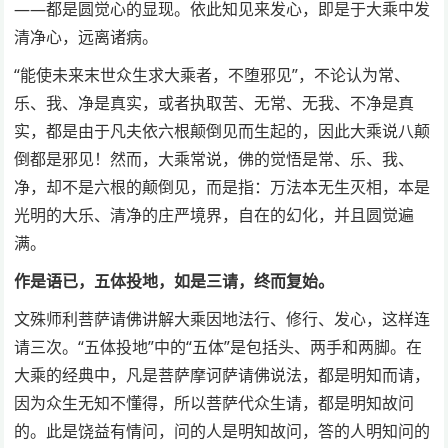
——都是圆觉心的显现。依此知见来发心，即是于大乘中发
清净心，远离诸病。
“能使未来末世众生求大乘者，不堕邪见”，不论认为常、
乐、我、净是真实，或者执取苦、无常、无我、不净是真
实，都是由于凡夫依六根颠倒见而生起的，因此大乘说八颠
倒都是邪见！然而，大乘常说，佛的觉悟是常、乐、我、
净，却不是六根的颠倒见，而是指：万法本无生灭相，本是
光明的大乐、清净的庄严境界，自在的幻化，并且圆觉遍
满。
作是语已，五体投地，如是三请，终而复始。
文殊师利菩萨请佛讲解大乘因地法行、修行、发心，这样连
请三次。“五体投地”中的“五体”是包括头、两手和两脚。在
大乘的经典中，凡是菩萨摩诃萨请佛说法，都是明知而请，
因为众生无知不懂得，所以菩萨代众生请，都是明知故问
的。此是饶益有情问，问的人是明知故问，答的人明知问的