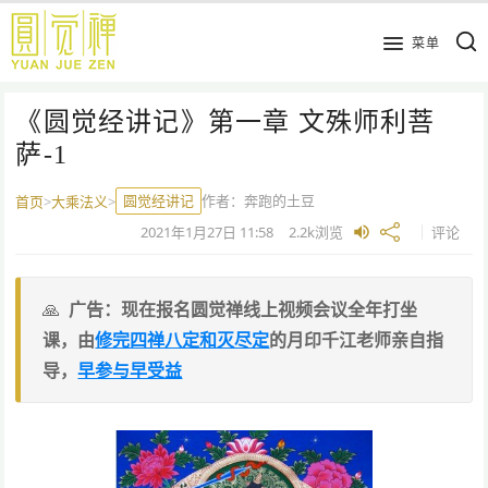
跳
到
菜单
主
要
《圆觉经讲记》第一章 文殊师利菩
内
容
萨-1
圆觉经讲记
作者：
奔跑的土豆
首页
>
大乘法义
>
2021年1月27日
11:58
2.2k
浏览
评论
广告：现在报名圆觉禅线上视频会议全年打坐
课，由
修完四禅八定和灭尽定
的月印千江老师亲自指
导，
早参与早受益