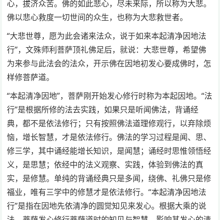
心，拔济众苦。佛的如此悲心，尽未来际，所以称为大悲。
佛以悲心救度一切世间的众生，也称为大悲救世者。
“大悲世尊，愿为此会诸来法众，说于如来本起清净因地法
行”，文殊师利菩萨顶礼佛足后，就说：大悲世尊，希望佛
为来参与此法会的法众，开示佛在因地初发心要成佛时，怎
样修菩萨道。
“本起清净因地”，菩萨刚开始发心修行时称为本起因地。“法
行”是根据所修的法去实践，如果只是听闻佛法，背诵经
典，都不是依法修行；只有按照佛法道理修观行，以弃除烦
恼，增长智慧，才是依法修行。佛法的学习过程是闻、思、
修三学，其中诵经能增长知识，是闻慧；诵经时思惟领悟经
义，是思慧；依经中的法义观察、实践，体验到佛法的真
实，是修慧。单纯的背诵经典只是多闻，绕佛、礼佛只是修
福业，唯有三学中的修慧才是依法修行。“本起清净因地法
行”是指在因地先依清净的圆觉知见来发心。根据大乘的说
法，菩萨发心修行菩萨道时的知见与智慧，影响其发心的清