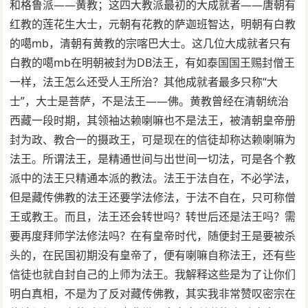
和格鲁派——黄教；这四大教派最初的大成就者——唐朝有
红教的莲花生大士，元朝有花教的萨迦班智达，明朝有白教
的噶mb，清朝有黄教的宗喀巴大士。这几位大成就者只有
白教的噶mb在明朝被封为DB法王，有如泰国国王赐封僧王
一样，法王怎么还受人王所治？其他成就者最多只称“大
士”，大士是菩萨，不是法王——佛。黄教曾经在清朝统治
西藏一段时期，其领袖达赖喇嘛也不是法王，被清朝皇帝册
封为政、教合一的摄政王，可是现在的信徒却称达赖喇嘛为
法王。所谓法王，是精通世间与出世间一切法，可是各个教
派中的法王只精通本派的教法。法王于法自在，不必学法，
但是藏传佛教的法王还要学法修法，于法不自在，只可称僧
王或教王。而且，法王还会转世吗？转世后还是法王吗？需
要再度拜师学法修法吗？在有皇帝时代，随便封王是要被杀
头的，在民国初期没有皇帝了，便有喇嘛自称法王，还有些
信徒也就自封自己的上师为法王。我解释这些是为了让你们
明白真相，不是为了反对藏传佛教，其实我非常赞叹密宗在