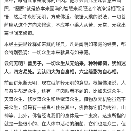
觉中，唯有此事是成佛的正因。他才会因此生起智慧来圆
照，“圆照”就是依本来圆满的智慧来观照这个清净觉相而觉
悟，然后才永断无明，方成佛道。依据大乘的说法，一切菩
萨应从这个方向来修道，不应学小乘人从苦、无常、无我出
离世间来修道。
本经主要是诠释如来藏的经典，凡是阐明如来藏的经典，都
会特别强调：一切众生本来就具有如来藏。
云何无明？善男子，一切众生从无始来，种种颠倒，犹如迷
人，四方易处。妄认四大为自身相，六尘缘影为自心相。
前面讲永断无明，现在就解释无明的意思。根据佛法说，人
与畜生都是众生；还有一些肉眼看不到的，比如鬼道众生、
天道众生、修罗道众生和地狱道众生。植物及无机物虽然不
是众生，但是有一些鬼神住在其中，佛教称它们为树神、山
神等。此外，佛曾经说我们的身体是一个虫窝，这虫所指的
就是一些很小的、在人体中活动的细菌，它们也是众生，但