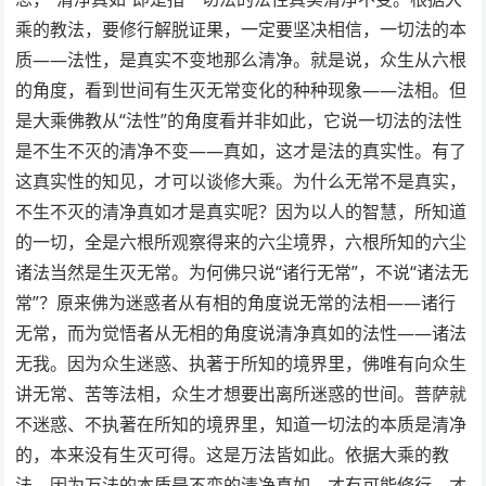
乘的教法，要修行解脱证果，一定要坚决相信，一切法的本
质——法性，是真实不变地那么清净。就是说，众生从六根
的角度，看到世间有生灭无常变化的种种现象——法相。但
是大乘佛教从“法性”的角度看并非如此，它说一切法的法性
是不生不灭的清净不变——真如，这才是法的真实性。有了
这真实性的知见，才可以谈修大乘。为什么无常不是真实，
不生不灭的清净真如才是真实呢？因为以人的智慧，所知道
的一切，全是六根所观察得来的六尘境界，六根所知的六尘
诸法当然是生灭无常。为何佛只说“诸行无常”，不说“诸法无
常”？原来佛为迷惑者从有相的角度说无常的法相——诸行
无常，而为觉悟者从无相的角度说清净真如的法性——诸法
无我。因为众生迷惑、执著于所知的境界里，佛唯有向众生
讲无常、苦等法相，众生才想要出离所迷惑的世间。菩萨就
不迷惑、不执著在所知的境界里，知道一切法的本质是清净
的，本来没有生灭可得。这是万法皆如此。依据大乘的教
法，因为万法的本质是不变的清净真如，才有可能修行，才