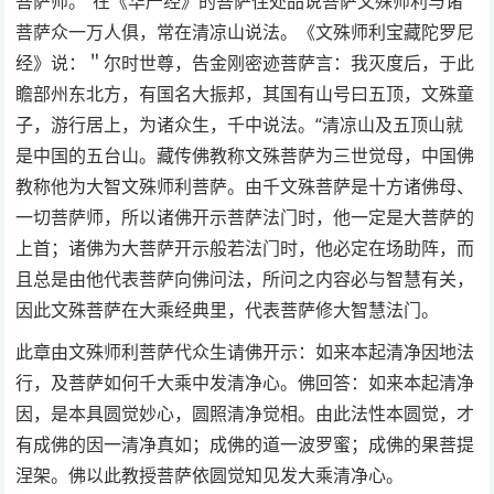
菩萨师。”在《华严经》的菩萨住处品说菩萨文殊师利与诸
菩萨众一万人俱，常在清凉山说法。《文殊师利宝藏陀罗尼
经》说：＂尔时世尊，告金刚密迹菩萨言：我灭度后，于此
瞻部州东北方，有国名大振邦，其国有山号曰五顶，文殊童
子，游行居上，为诸众生，千中说法。“清凉山及五顶山就
是中国的五台山。藏传佛教称文殊菩萨为三世觉母，中国佛
教称他为大智文殊师利菩萨。由千文殊菩萨是十方诸佛母、
一切菩萨师，所以诸佛开示菩萨法门时，他一定是大菩萨的
上首；诸佛为大菩萨开示般若法门时，他必定在场助阵，而
且总是由他代表菩萨向佛问法，所问之内容必与智慧有关，
因此文殊菩萨在大乘经典里，代表菩萨修大智慧法门。
此章由文殊师利菩萨代众生请佛开示：如来本起清净因地法
行，及菩萨如何千大乘中发清净心。佛回答：如来本起清净
因，是本具圆觉妙心，圆照清净觉相。由此法性本圆觉，才
有成佛的因一清净真如；成佛的道一波罗蜜；成佛的果菩提
涅架。佛以此教授菩萨依圆觉知见发大乘清净心。