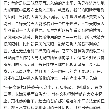
同：菩萨是以三昧显现而进入佛的净土里，佛是在清净觉地
大光明藏中显现净土及入三昧。就是说，我们的眼睛所看到
的世间，是我们人类的小小境界，小千世界是初禅天天人的
境界，二禅天的天人能够看到一个中千世界，三禅天的天人
能够看到一个大千世界。众生之所以只能看到有限的境界，
是因为众生迷惑、执著所使用的器官——六根，所以就被六
根所限制。比如初禅天的天眼，能够看到人所看不到的东
西，但是无法看到二禅天的境界。菩萨的智慧功德能以三昧
显现而进入佛的大光明藏中所显现的净土，但是不知道诸佛
所受用的大光明藏。菩萨能在三昧中化现无量净土及无量
身，度无量众生，并且明了这一切是心的光明显现；可是，
只能在三昧中进入佛所化的净土，并在净土中现身见佛。
“于是文殊师利菩萨在大众中，即从座起，顶礼佛足，右绕
三匝，长跪叉手而白佛言”，就在文殊师利菩萨在大众中起
座，顶礼佛的当下，赴会的菩萨都知道这如来平等法会的显
现，都是本来法法互相含摄的觉性显现，显现出会中的佛、