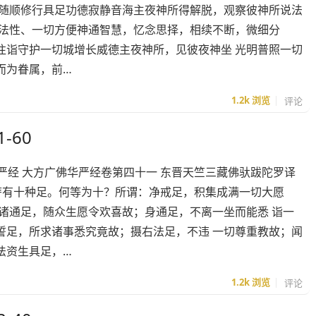
子随顺修行具足功德寂静音海主夜神所得解脱，观察彼神所说法
量法性、一切方便神通智慧，忆念思择，相续不断，微细分
往诣守护一切城增长威德主夜神所，见彼夜神坐 光明普照一切
而为眷属，前…
1.2k
浏览
评论
-60
广佛华严经 大方广佛华严经卷第四十一 东晋天竺三藏佛驮跋陀罗译
萨有十种足。何等为十？所谓：净戒足，积集成满一切大愿
诸通足，随众生愿令欢喜故；身通足，不离一坐而能悉 诣一
誓足，所求诸事悉究竟故；摄右法足，不违 一切尊重教故；闻
法资生具足，…
1.2k
浏览
评论