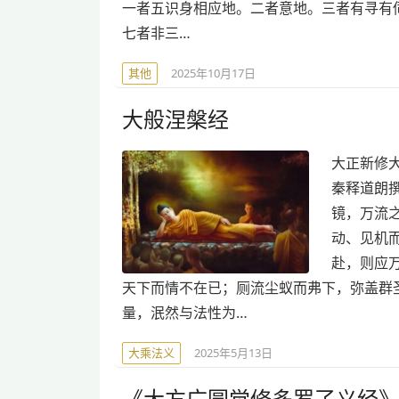
一者五识身相应地。二者意地。三者有寻有
七者非三…
其他
2025年10月17日
大般涅槃经
大正新修大藏
秦释道朗
镜，万流
动、见机
赴，则应
天下而情不在已；厕流尘蚁而弗下，弥盖群
量，泯然与法性为…
大乘法义
2025年5月13日
《大方广圆觉修多罗了义经