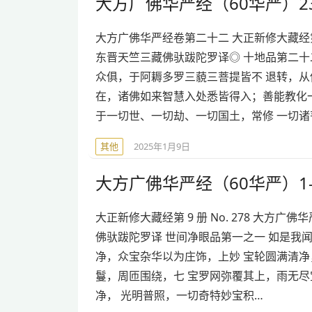
大方广佛华严经（60华严）23
大方广佛华严经卷第二十二 大正新修大藏经第 9
东晋天竺三藏佛驮跋陀罗译◎ 十地品第二十
众俱，于阿耨多罗三藐三菩提皆不 退转，从
在，诸佛如来智慧入处悉皆得入；善能教化
于一切世、一切劫、一切国土，常修 一切诸
其他
2025年1月9日
大方广佛华严经（60华严）1-
大正新修大藏经第 9 册 No. 278 大方广佛华严
佛驮跋陀罗译 世间净眼品第一之一 如是我
净，众宝杂华以为庄饰，上妙 宝轮圆满清
鬘，周匝围绕，七 宝罗网弥覆其上，雨无
净， 光明普照，一切奇特妙宝积…