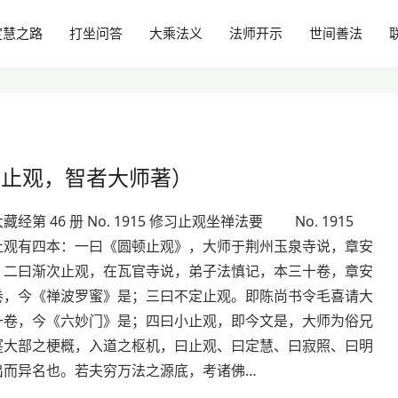
定慧之路
打坐问答
大乘法义
法师开示
世间善法
蒙止观，智者大师著）
经第 46 册 No. 1915 修习止观坐禅法要 No. 1915
有四本：一曰《圆顿止观》，大师于荆州玉泉寺说，章安
；二曰渐次止观，在瓦官寺说，弟子法慎记，本三十卷，章安
卷，今《禅波罗蜜》是；三曰不定止观。即陈尚书令毛喜请大
一卷，今《六妙门》是；四曰小止观，即今文是，大师为俗兄
寔大部之梗概，入道之枢机，曰止观、曰定慧、曰寂照、曰明
出而异名也。若夫穷万法之源底，考诸佛…