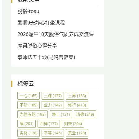
脱俗-tosu
暑期9天静心打坐课程
2026端午10天脱俗气质养成交流课
摩诃脱俗心得分享
事师法五十颂(马鸣菩萨集)
标签云
一心
(165)
三昧
(137)
三界
(163)
不动
(189)
业力
(142)
修行
(413)
光彻五轮
(193)
净土
(131)
功德
(249)
嗔
(201)
四禅
(177)
如来
(204)
实修
(128)
平等
(145)
恶业
(128)