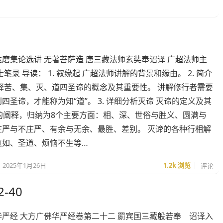
磨集论选讲 无著菩萨造 唐三藏法师玄奘奉诏译 广超法师主
士笔录 导读： 1. 叙缘起 广超法师讲解的背景和缘由。 2. 简介
解释苦、集、灭、道四圣谛的概念及其重要性。 讲解修行者需要
四圣谛，才能称为知“道”。 3. 详细分析灭谛 灭谛的定义及其
面的阐释，归纳为8个主要方面：相、深、世俗与胜义、圆满与
庄严与不庄严、有余与无余、最胜、差别。 灭谛的各种行相解
真如、圣道、烦恼不生等…
2025年1月26日
1.2k
浏览
评论
-40
方广佛华严经 大方广佛华严经卷第二十二 罽宾国三藏般若奉 诏译入