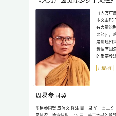
《大方广
本文由PD
有大量识
义经》，略
是讲述如
觉悟有圆
的重要教
广超法师
周易参同契
周易参同契 章伟文 译注 目 录 前 言....
录情况、篇章结构.... 15 三 关于本书的解题、主