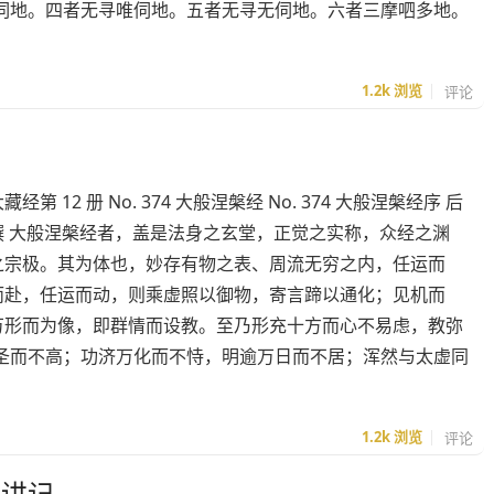
伺地。四者无寻唯伺地。五者无寻无伺地。六者三摩呬多地。
1.2k
浏览
评论
经第 12 册 No. 374 大般涅槃经 No. 374 大般涅槃经序 后
撰 大般涅槃经者，盖是法身之玄堂，正觉之实称，众经之渊
之宗极。其为体也，妙存有物之表、周流无穷之内，任运而
而赴，任运而动，则乘虚照以御物，寄言蹄以通化；见机而
万形而为像，即群情而设教。至乃形充十方而心不易虑，教弥
圣而不高；功济万化而不恃，明逾万日而不居；浑然与太虚同
1.2k
浏览
评论
》讲记