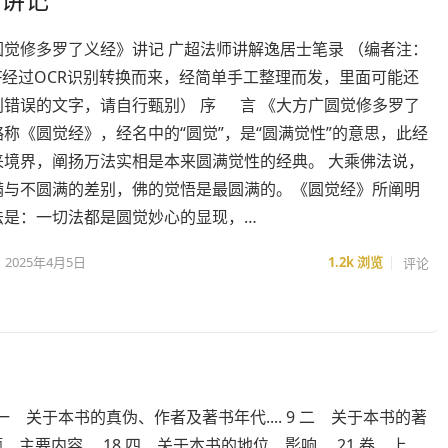
圆觉修多罗了义经》讲记 广超法师讲解逸居士笔录 （编者注：
F经过OCR识别转换而来，经简单手工整理而发，里面可能还
别错误的文字，请自行甄别） 序 言 《大方广圆觉修多罗了
称《圆觉经》，经名中的“圆觉”，是“圆满觉性”的意思，此经
来境界，阐扬万法实相是本来圆满觉性的经典。 大乘佛法说，
满与不圆满的差别，佛的觉悟是最圆满的。《圆觉经》所阐明
法是：一切法都是圆觉妙心的显现，…
2025年4月5日
1.2k
浏览
评论
 9 一 关于本书的真伪、作者及著书年代.... 9 二 关于本书的著
要内容.... 18 四 关于本书的地位、影响.... 21 卷 上....