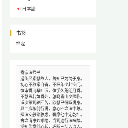
日本語
书签
禅定
寄宗法师书
遥传尺素慰故人，善知已为纳子身。
初心不移常自省，不枉年少赴空门。
慎审香消翠叶沉，律学久荒朗月昏。
不慧置若黄昏处，怎晓青山夕照临。
道次第观轮回苦，欣慰已得暇满身。
具二资粮前行满，息心四念法中尊。
择法安般修静虑，奢摩他中定乾坤。
舍念清净妙难喻，当观遍行法味醇。
觉知作意前心起，巧断三结入流人。