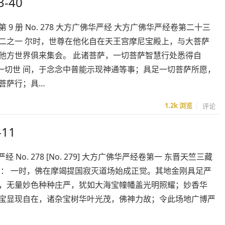
-40
 册 No. 278 大方广佛华严经 大方广佛华严经卷第二十三
二之一 尔时，世尊在他化自在天王宫摩尼宝殿上，与大菩萨
他方世界俱来集会。 此诸菩萨，一切菩萨智慧行处悉得自
一切世 间，于念念中普能示现神通等事；具足一切菩萨所愿，
菩萨行；具…
1.2k
浏览
评论
11
经 No. 278 [No. 279] 大方广佛华严经卷第一 东晋天竺三藏
闻： 一时，佛在摩竭提国寂灭道场始成正觉。其地金刚具足严
净，无量妙色种种庄严，犹如大海宝幢幡盖光明照耀；妙香华
尽宝显现自在，诸杂宝树华叶光茂，佛神力故；令此场地广博严