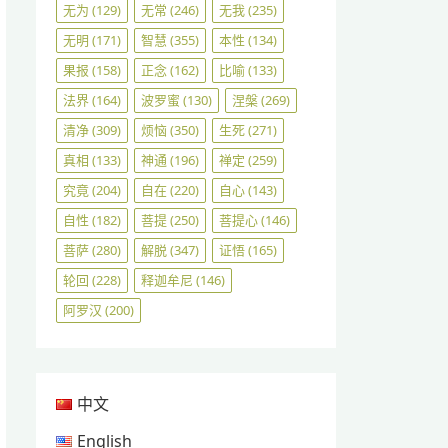
无为
(129)
无常
(246)
无我
(235)
无明
(171)
智慧
(355)
本性
(134)
果报
(158)
正念
(162)
比喻
(133)
法界
(164)
波罗蜜
(130)
涅槃
(269)
清净
(309)
烦恼
(350)
生死
(271)
真相
(133)
神通
(196)
禅定
(259)
究竟
(204)
自在
(220)
自心
(143)
自性
(182)
菩提
(250)
菩提心
(146)
菩萨
(280)
解脱
(347)
证悟
(165)
轮回
(228)
释迦牟尼
(146)
阿罗汉
(200)
中文
English