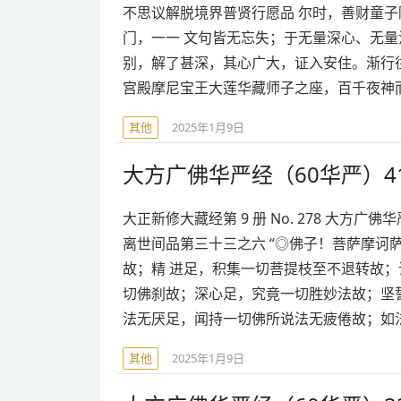
不思议解脱境界普贤行愿品 尔时，善财童
门，一一 文句皆无忘失；于无量深心、无
别，解了甚深，其心广大，证入安住。渐行
宫殿摩尼宝王大莲华藏师子之座，百千夜神
其他
2025年1月9日
大方广佛华严经（60华严）41
大正新修大藏经第 9 册 No. 278 大方
离世间品第三十三之六 “◎佛子！菩萨摩诃
故；精 进足，积集一切菩提枝至不退转故；
切佛刹故；深心足，究竟一切胜妙法故；坚
法无厌足，闻持一切佛所说法无疲倦故；如
其他
2025年1月9日