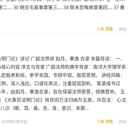
... 30 朔旦屯直事章第三.... 34 既未至晦爽章第四.... 37 春
1.3k
浏览
评论
明门论》讲记 广超法师讲 如月、果逸 合录 本篇导读： 一、
与核心内容 序言与背景 广超法师的佛学背景：南洋大学理学系
从宏船老和尚，参学多国，专研中观、般若思想。 讲经风格：
实例，深入浅出，口语化表达，注重层层剖析。 笔录成书过
多年，由如月、果逸合录，旨在保留法师原意，续佛慧命。 五
类 《大乘百法明门论》将世间万法归纳为五类，共百法： 心法
：八识（眼、耳、鼻、舌、身、意识、末那…
2025年1月26日
1.3k
浏览
评论