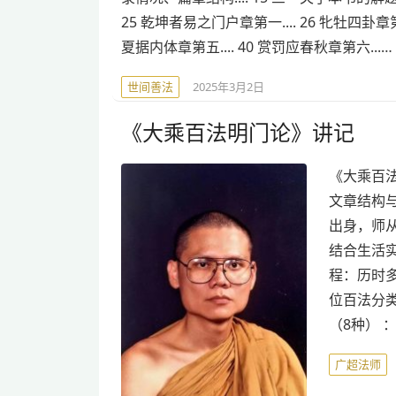
25 乾坤者易之门户章第一.... 26 牝牡四卦章第二.
夏据内体章第五.... 40 赏罚应春秋章第六...…
世间善法
2025年3月2日
《大乘百法明门论》讲记
《大乘百法
文章结构
出身，师
结合生活
程：历时
位百法分
（8种） 
广超法师