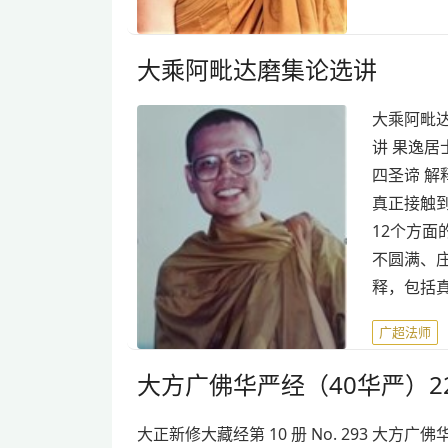
大乘阿毗达磨集论选讲
大乘阿毗达
讲 果逸居
四圣谛 
真正接触到
12个方
不圆满、
释，包括
广超法师
大方广佛华严经（40华严）22
大正新修大藏经第 10 册 No. 293 大