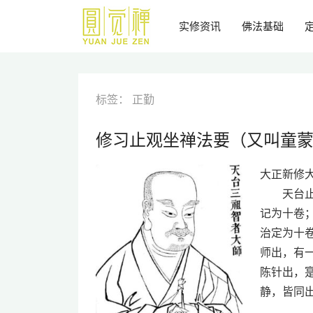
跳
到
实修资讯
佛法基础
主
要
内
容
标签：
正勤
修习止观坐禅法要（又叫童
大正新修大藏
天台止观
记为十卷
治定为十
师出，有
陈针出，
静，皆同