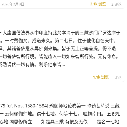
2026年2月8日
2.1k
浏览
2 评论
第一 大唐国僧法界从中印度持此梵本请于阗三藏沙门尸罗达摩于
闻。一时薄伽梵。成道未久。第二七日。住于他化自在天中。
俱。其诸菩萨悉从异佛刹来集。皆于无上正等菩提。得不退
一切菩萨智所行境。皆能趣入一切如来智所行处。无有休息。
成熟调伏一切有情。利乐他事皆…
1.1k
浏览
评论
579 [cf. Nos. 1580-1584] 瑜伽师地论卷第一 弥勒菩萨说 三藏
一 云何瑜伽师地。谓十七地。何等十七。 嗢拖南曰。 五识相
心地 闻思修所立 如是具三乘 有依及无依 是名十七地