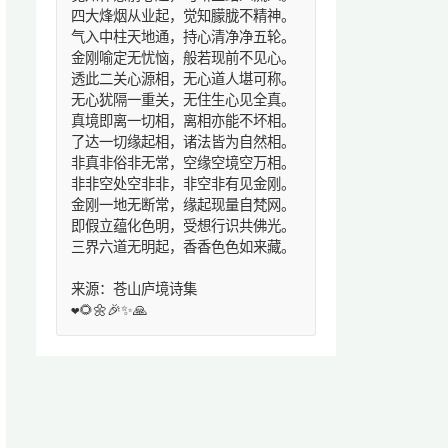
四大烽烟从业起，觉知朦胧不精神。
气入中柱天地通，持心清净净五轮。
金刚喻定无忧恼，般若现前不见心。
透此二关心源相，无心道人堪可称。
无心犹隔一重关，无住生心见全真。
真境即离一切相，离相亦能不坏相。
了达一切缘起相，诸法皆为自然相。
非真非俗非无常，空缘空境空万相。
非非空处空非非，非空非有见金刚。
金刚一地无断常，缘起现量自梵网。
即假立蕴化色明，受想行识共佛光。
三界六道无明起，香香色色如来藏。
来源：苍山庐境诗集
❤️🌻🌼🎉✨🙏