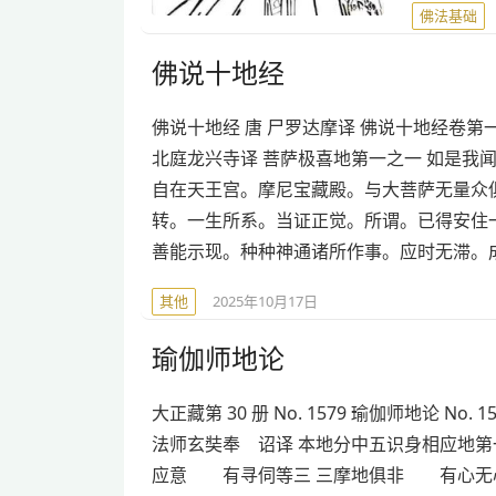
佛法基础
佛说十地经
佛说十地经 唐 尸罗达摩译 佛说十地经卷
北庭龙兴寺译 菩萨极喜地第一之一 如是我
自在天王宫。摩尼宝藏殿。与大菩萨无量众
转。一生所系。当证正觉。所谓。已得安住
善能示现。种种神通诸所作事。应时无滞。
其他
2025年10月17日
瑜伽师地论
大正藏第 30 册 No. 1579 瑜伽师地论 No. 1
法师玄奘奉 诏译 本地分中五识身相应地第
应意 有寻伺等三 三摩地俱非 有心无