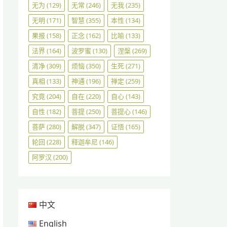
无为
(129)
无常
(246)
无我
(235)
无明
(171)
智慧
(355)
本性
(134)
果报
(158)
正念
(162)
比喻
(133)
法界
(164)
波罗蜜
(130)
涅槃
(269)
清净
(309)
烦恼
(350)
生死
(271)
真相
(133)
神通
(196)
禅定
(259)
究竟
(204)
自在
(220)
自心
(143)
自性
(182)
菩提
(250)
菩提心
(146)
菩萨
(280)
解脱
(347)
证悟
(165)
轮回
(228)
释迦牟尼
(146)
阿罗汉
(200)
中文
English