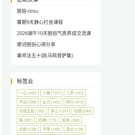
脱俗-tosu
暑期9天静心打坐课程
2026端午10天脱俗气质养成交流课
摩诃脱俗心得分享
事师法五十颂(马鸣菩萨集)
标签云
一心
(165)
三昧
(137)
三界
(163)
不动
(189)
业力
(142)
修行
(413)
光彻五轮
(193)
净土
(131)
功德
(249)
嗔
(201)
四禅
(177)
如来
(204)
实修
(128)
平等
(145)
恶业
(128)