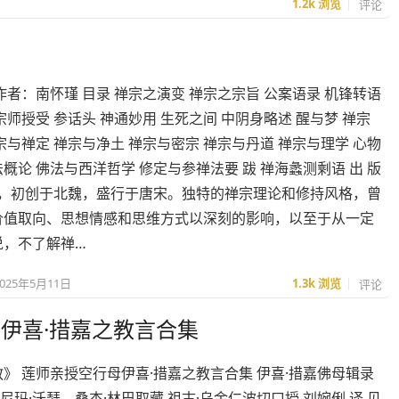
1.2k
浏览
评论
作者：南怀瑾 目录 禅宗之演变 禅宗之宗旨 公案语录 机锋转语
宗师授受 参话头 神通妙用 生死之间 中阴身略述 醒与梦 禅宗
宗与禅定 禅宗与净土 禅宗与密宗 禅宗与丹道 禅宗与理学 心物
概论 佛法与西洋哲学 修定与参禅法要 跋 禅海蠡测剩语 出 版
禅宗，初创于北魏，盛行于唐宋。独特的禅宗理论和修持风格，曾
价值取向、思想情感和思维方式以深刻的影响，以至于从一定
说，不了解禅…
2025年5月11日
1.3k
浏览
评论
伊喜·措嘉之教言合集
》 莲师亲授空行母伊喜·措嘉之教言合集 伊喜·措嘉佛母辑录
让·尼玛·沃瑟、桑杰·林巴取藏 祖古·乌金仁波切口授 刘婉俐 译 见