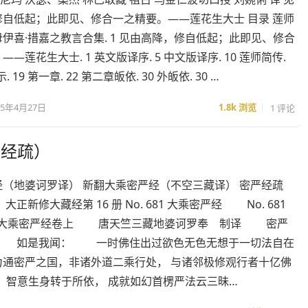
修自低起；此即见、修合一之精要。——莲花生大士 目录 莲师
伊喜·措嘉之教言合集. 1 见由高降，修自低起；此即见、修合
—莲花生大士. 1 英文版译序. 5 中文版译序. 10 莲师简传.
. 19 第一章. 22 第二章皈依. 30 外皈依. 30 …
25年4月27日
1.8k
浏览
1 评论
及经疏）
经（地婆诃罗译） 新翻大乘密严经（不空三藏译） 密严经疏
大正新修大藏经第 16 册 No. 681 大乘密严经 No. 681
682] 大乘密严经卷上 唐天竺三藏地婆诃罗奉 制译 密严
 如是我闻： 一时佛住出过欲色无色无想于一切法自在
力通密严之国，非诸外道二乘行处， 与诸邻极修观行者十亿佛
，智意生身转于所依， 成就如幻首楞严法云三昧…