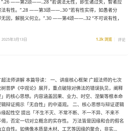
”.26 ——第2颂——..28 “若谓法无性，即生诸过失，智者应
法有性。”.28 ——第3颂——..30 “若有性实得，如愚者分
无因，解脱义何立。”.30 ——第4颂——..32 “不可说有性，
2025年3月13日
1.2k
浏览
评论
超法师讲解 本篇导读： 一、讲座核心框架 广超法师的七次
龙树菩萨《中观论》展开，重点破除对佛法的错误执见，阐释
空」的核心思想。内容涵盖因果、业力、时空、涅槃等根本命
逻辑辩证揭示「无自性」的中道观。 二、核心思想与辩证逻辑
与缘起性空 提出「不生不灭、不常不断、不一不异、不来不
不偈，否定一切对立概念的实存性。 万法皆是因缘和合的假名
独立自性。如佛像本质是木材、工艺等因缘的聚合，非实…