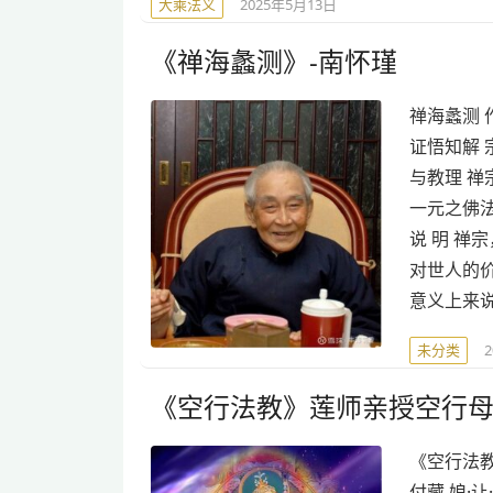
大乘法义
2025年5月13日
《禅海蠡测》-南怀瑾
禅海蠡测 
证悟知解 
与教理 禅
一元之佛法
说 明 
对世人的
意义上来
未分类
《空行法教》莲师亲授空行母
《空行法教
付藏 娘·