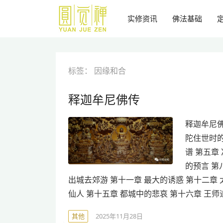
跳
到
实修资讯
佛法基础
主
要
内
容
标签：
因缘和合
释迦牟尼佛传
释迦牟尼佛
陀住世时的
谱 第五章
的预言 第
出城去郊游 第十一章 最大的诱惑 第十二章
仙人 第十五章 都城中的悲哀 第十六章 王师
其他
2025年11月28日