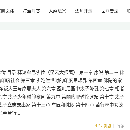
定慧之路
打坐问答
大乘法义
法师开示
世间善法
传 目录 释迦牟尼佛传（星云大师著） 第一章 序说 第二章 佛
印度社会 第三章 佛陀住世时的印度思想界 第四章 佛陀的家
 净饭大王与摩耶夫人 第六章 蓝毗尼园中太子降诞 第七章 相者
八章 太子少年时的教育 第九章 美丽的耶输陀罗妃 第十章 太子
 太子立志去出家 第十三章 车匿和犍陟 第十四章 苦行林中劝谏
追至苦行…
1.3k
浏览
评论