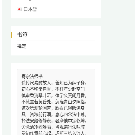
日本語
书签
禅定
寄宗法师书
遥传尺素慰故人，善知已为纳子身。
初心不移常自省，不枉年少赴空门。
慎审香消翠叶沉，律学久荒朗月昏。
不慧置若黄昏处，怎晓青山夕照临。
道次第观轮回苦，欣慰已得暇满身。
具二资粮前行满，息心四念法中尊。
择法安般修静虑，奢摩他中定乾坤。
舍念清净妙难喻，当观遍行法味醇。
觉知作意前心起，巧断三结入流人。