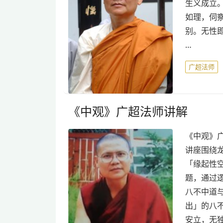
生义成立。
如理，伺察
别。无性即
…
广超法师
《中观》广超法师讲解
《中观》广
讲座围绕
「缘起性
题，通过
八不中道
出」的八
安立，无