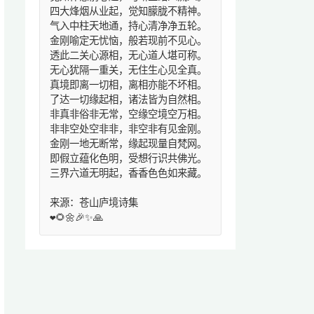
四大烽烟从业起，觉知朦胧不精神。
气入中柱天地通，持心清净净五轮。
金刚喻定无忧恼，般若现前不见心。
透此二关心源相，无心道人堪可称。
无心犹隔一重关，无住生心见全真。
真境即离一切相，离相亦能不坏相。
了达一切缘起相，诸法皆为自然相。
非真非俗非无常，空缘空境空万相。
非非空处空非非，非空非有见金刚。
金刚一地无断常，缘起现量自梵网。
即假立蕴化色明，受想行识共佛光。
三界六道无明起，香香色色如来藏。
来源：苍山庐境诗集
❤️🌻🌼🎉✨🙏