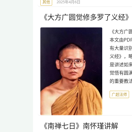
其他
2025年4月6日
《大方广圆觉修多罗了义经
《大方广
本文由PD
有大量识
义经》，略
是讲述如
觉悟有圆
的重要教
广超法师
《南禅七日》南怀瑾讲解