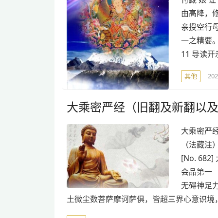
由高降，
亲授空行母
一之精要。—
11 导读开示
其他
20
大乘密严经（旧翻及新翻以
大乘密严
（法藏注） 
[No. 
会品第一
无碍神足
土微尘数菩萨摩诃萨俱，皆超三界心意识境