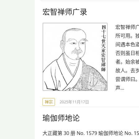
宏智禅师广录
宏智禅师
所可用。
间遇本色
否则虽日
者。始余
故人。去
尝谓师曰
声…
禅宗
2025年11月17日
瑜伽师地论
大正藏第 30 册 No. 1579 瑜伽师地论 No. 1