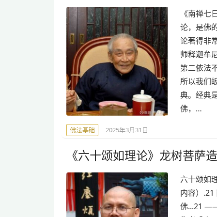
《南禅七日
论，是佛
论著得非
师释迦牟
第二依法
所以我们
典。经典
佛，…
佛法基础
2025年3月31日
《六十颂如理论》龙树菩萨造
六十颂如理
内容）.2
佛...21