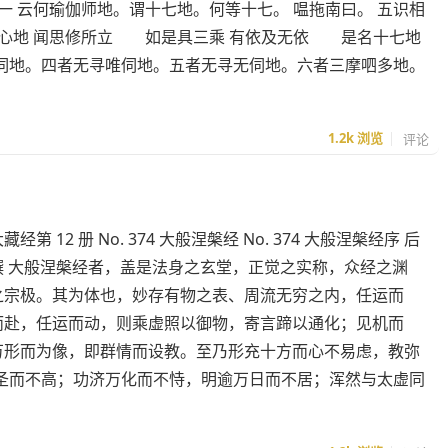
一 云何瑜伽师地。谓十七地。何等十七。 嗢拖南曰。 五识相
心地 闻思修所立 如是具三乘 有依及无依 是名十七地
伺地。四者无寻唯伺地。五者无寻无伺地。六者三摩呬多地。
1.2k
浏览
评论
经第 12 册 No. 374 大般涅槃经 No. 374 大般涅槃经序 后
撰 大般涅槃经者，盖是法身之玄堂，正觉之实称，众经之渊
之宗极。其为体也，妙存有物之表、周流无穷之内，任运而
而赴，任运而动，则乘虚照以御物，寄言蹄以通化；见机而
万形而为像，即群情而设教。至乃形充十方而心不易虑，教弥
圣而不高；功济万化而不恃，明逾万日而不居；浑然与太虚同