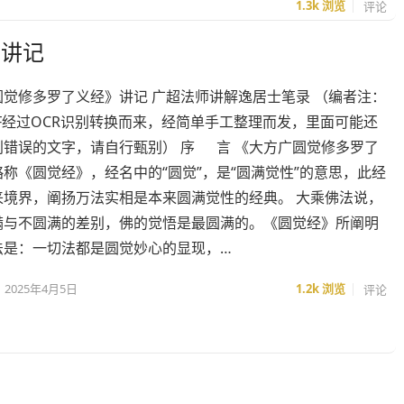
1.3k
浏览
评论
》讲记
圆觉修多罗了义经》讲记 广超法师讲解逸居士笔录 （编者注：
F经过OCR识别转换而来，经简单手工整理而发，里面可能还
别错误的文字，请自行甄别） 序 言 《大方广圆觉修多罗了
称《圆觉经》，经名中的“圆觉”，是“圆满觉性”的意思，此经
来境界，阐扬万法实相是本来圆满觉性的经典。 大乘佛法说，
满与不圆满的差别，佛的觉悟是最圆满的。《圆觉经》所阐明
法是：一切法都是圆觉妙心的显现，…
2025年4月5日
1.2k
浏览
评论