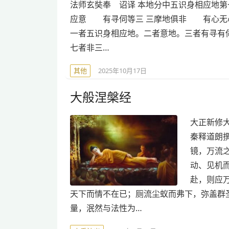
法师玄奘奉 诏译 本地分中五识身相应地第
应意 有寻伺等三 三摩地俱非 有心无
一者五识身相应地。二者意地。三者有寻有
七者非三…
其他
2025年10月17日
大般涅槃经
大正新修大藏
秦释道朗
镜，万流
动、见机
赴，则应
天下而情不在已；厕流尘蚁而弗下，弥盖群
量，泯然与法性为…