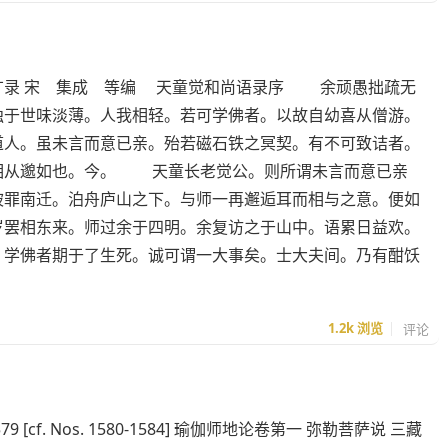
广录 宋 集成 等编 天童觉和尚语录序 余顽愚拙疏无
独于世味淡薄。人我相轻。若可学佛者。以故自幼喜从僧游。
道人。虽未言而意已亲。殆若磁石铁之冥契。有不可致诘者。
相从邈如也。今。 天童长老觉公。则所谓未言而意已亲
被罪南迁。泊舟庐山之下。与师一再邂逅耳而相与之意。便如
岁罢相东来。师过余于四明。余复访之于山中。语累日益欢。
。学佛者期于了生死。诚可谓一大事矣。士大夫间。乃有酣饫
1.2k
浏览
评论
579 [cf. Nos. 1580-1584] 瑜伽师地论卷第一 弥勒菩萨说 三藏