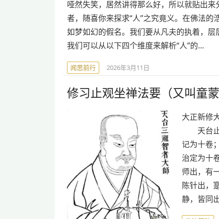
哑然失笑，居然讲得那么好，所以就贴出来分享一下。
者，随喜你来探求“人”之究竟义。在佛法的
如梦如幻的假名。我们要从凡夫的执着，层层
我们可以从以下四个维度来解析“人”的…
闻思前行
2026年3月11日
修习止观坐禅法要（又叫童
大正新修大藏
天台止观
记为十卷
治定为十
师出，有
陈针出，
静，皆同