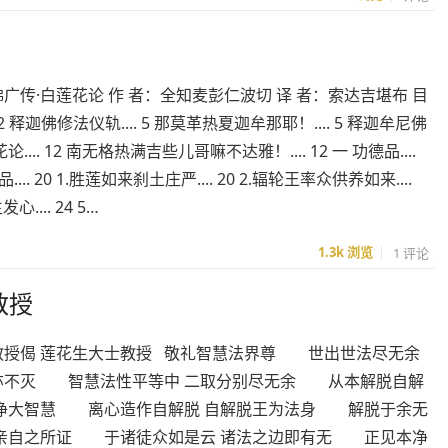
广传·白莲花论 作 者：全知麦彭仁波切 译 者：索达吉堪布 目
. 2 释迦佛修法仪轨.... 5 那莫革热夏迦牟那耶！.... 5 释迦牟尼佛
.... 12 南无格热满吉些儿哥嘛不达雅！.... 12 一 功德品....
品.... 20 1.胜莲如来刹土庄严.... 20 2.辐轮王率众供养如来....
.... 24 5…
1.3k
浏览
1 评论
教授
教授偈 莲花生大士教授 敬礼智慧法界尊 世出世法尽无余
亦不灭 智慧法性平等中 二取分别尽无余 从本解脱自解
清净大智慧 离心造作自解脱 自解脱王为法身 解脱于余无
我亲自之所证 于诸徒众如是云 诸法之边即有无 正见本净