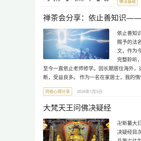
佛法基础
禅茶会分享：依止善知识—
依止善知
赐予的法
文，作为
完整聆听，
至今一直依止老师修学。因长期居住海外，
断，受益良多。 作为一名在家居士，我的
同修心得分享
2026年1月5日
大梵天王问佛决疑经
卍新纂大日
决疑经目
品第六往生