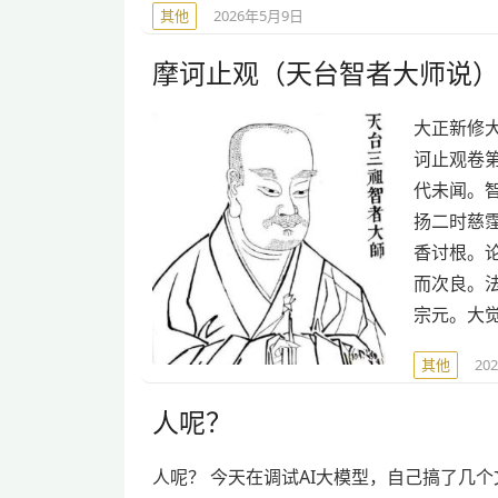
其他
2026年5月9日
摩诃止观（天台智者大师说）
大正新修大藏经第
诃止观卷
代未闻。
扬二时慈
香讨根。
而次良。
宗元。大
其他
20
人呢？
人呢？ 今天在调试AI大模型，自己搞了几