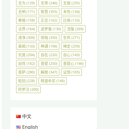
无为
(129)
无常
(246)
无我
(235)
无明
(171)
智慧
(355)
本性
(134)
果报
(158)
正念
(162)
比喻
(133)
法界
(164)
波罗蜜
(130)
涅槃
(269)
清净
(309)
烦恼
(350)
生死
(271)
真相
(133)
神通
(196)
禅定
(259)
究竟
(204)
自在
(220)
自心
(143)
自性
(182)
菩提
(250)
菩提心
(146)
菩萨
(280)
解脱
(347)
证悟
(165)
轮回
(228)
释迦牟尼
(146)
阿罗汉
(200)
中文
English