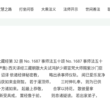
定慧之路
打坐问答
大乘法义
法师开示
世间善法
经第 32 册 No. 1687 事师法五十颂 No. 1687 事师法五十
萨集) 西天译经三藏朝散大夫试鸿胪少卿宣梵大师赐紫沙门臣
 诏译 依诸经律秘密教， 略出承事师仪轨， 闻已爱乐发净
获如来金刚智。 若于灌顶师， 三时伸礼奉， 则为已供
方诸如来。 起最上恭敬， 合掌以持花， 散彼曼拿
新受具戒， 置经像于前， 则息诸疑谤。 若出家弟子，