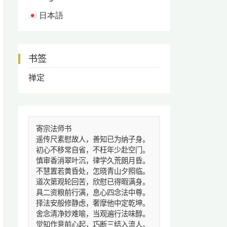
日本語
书签
禅定
寄宗法师书
遥传尺素慰故人，善知已为纳子身。
初心不移常自省，不枉年少赴空门。
慎审香消翠叶沉，律学久荒朗月昏。
不慧置若黄昏处，怎晓青山夕照临。
道次第观轮回苦，欣慰已得暇满身。
具二资粮前行满，息心四念法中尊。
择法安般修静虑，奢摩他中定乾坤。
舍念清净妙难喻，当观遍行法味醇。
觉知作意前心起，巧断三结入流人。