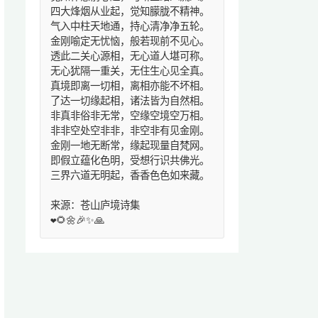
四大烽烟从业起，觉知朦胧不精神。
气入中柱天地通，持心清净净五轮。
金刚喻定无忧恼，般若现前不见心。
透此二关心源相，无心道人堪可称。
无心犹隔一重关，无住生心见全真。
真境即离一切相，离相亦能不坏相。
了达一切缘起相，诸法皆为自然相。
非真非俗非无常，空缘空境空万相。
非非空处空非非，非空非有见金刚。
金刚一地无断常，缘起现量自梵网。
即假立蕴化色明，受想行识共佛光。
三界六道无明起，香香色色如来藏。
来源：苍山庐境诗集
❤️🌻🌼🎉✨🙏