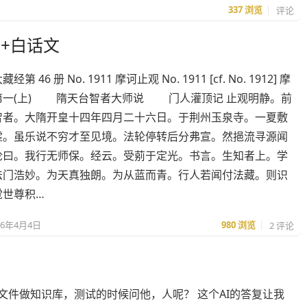
337
浏览
评论
+白话文
 46 册 No. 1911 摩诃止观 No. 1911 [cf. No. 1912] 摩
第一(上) 隋天台智者大师说 门人灌顶记 止观明静。前
智者。大隋开皇十四年四月二十六日。于荆州玉泉寺。一夏敷
霔。虽乐说不穷才至见境。法轮停转后分弗宣。然挹流寻源闻
论曰。我行无师保。经云。受莂于定光。书言。生知者上。学
法门浩妙。为天真独朗。为从蓝而青。行人若闻付法藏。则识
觉世尊积…
26年4月4日
980
浏览
2 评论
个文件做知识库，测试的时候问他，人呢？ 这个AI的答复让我