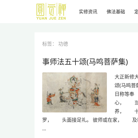
跳
到
实修资讯
佛法基础
主
要
内
容
标签：
功德
事师法五十颂(马鸣菩萨集)
大正新修大藏
颂(马鸣菩
日称等奉
心， 当
养， 十
罗， 头面接足礼。 彼师或在家， 及
…