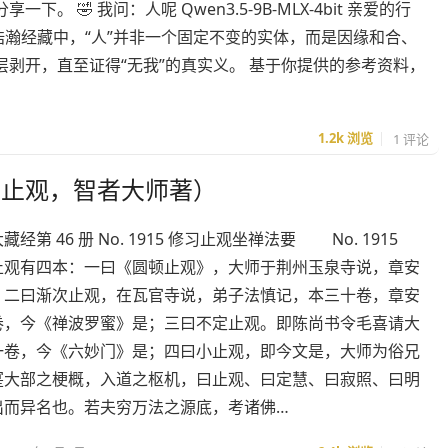
 🤣 我问：人呢 Qwen3.5-9B-MLX-4bit 亲爱的行
浩瀚经藏中，“人”并非一个固定不变的实体，而是因缘和合、
剥开，直至证得“无我”的真实义。 基于你提供的参考资料，
1.2k
浏览
1 评论
蒙止观，智者大师著）
经第 46 册 No. 1915 修习止观坐禅法要 No. 1915
有四本：一曰《圆顿止观》，大师于荆州玉泉寺说，章安
；二曰渐次止观，在瓦官寺说，弟子法慎记，本三十卷，章安
卷，今《禅波罗蜜》是；三曰不定止观。即陈尚书令毛喜请大
一卷，今《六妙门》是；四曰小止观，即今文是，大师为俗兄
寔大部之梗概，入道之枢机，曰止观、曰定慧、曰寂照、曰明
出而异名也。若夫穷万法之源底，考诸佛…