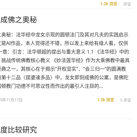
1.2k
浏览
评论
超成佛之奥秘
之奥秘：法华经中龙女示现的圆顿法门及其对凡夫的实践启示
文是AI作品，本人觉得还不错，所以发上来给有缘人看，仅供
一章：引言：法华顿超的提出与重大意义 1.1 《法华经》中的
：挑战传统佛教核心教义 《妙法莲华经》作为大乘佛教中最具
典之一，其核心在于揭示“开权显实”、“会三归一”的圆满教
典第十二品〈提婆達多品〉中，龙女即刻成佛的公案，是佛陀
圆顿教门功德不可思议性而作出的最引人注目的…
25年11月17日
1.3k
浏览
5 评论
深度比较研究