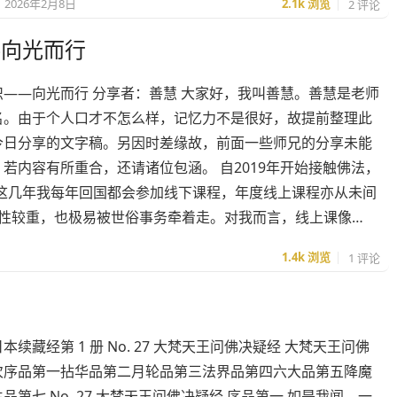
2026年2月8日
2.1k
浏览
2 评论
—向光而行
识——向光而行 分享者：善慧 大家好，我叫善慧。善慧是老师
名。由于个人口才不怎么样，记忆力不是很好，故提前整理此
今日分享的文字稿。另因时差缘故，前面一些师兄的分享未能
若内容有所重合，还请诸位包涵。 自2019年开始接触佛法，
这几年我每年回国都会参加线下课程，年度线上课程亦从未间
惰性较重，也极易被世俗事务牵着走。对我而言，线上课像…
1.4k
浏览
1 评论
本续藏经第 1 册 No. 27 大梵天王问佛决疑经 大梵天王问佛
次序品第一拈华品第二月轮品第三法界品第四六大品第五降魔
品第七 No. 27 大梵天王问佛决疑经 序品第一 如是我闻。一