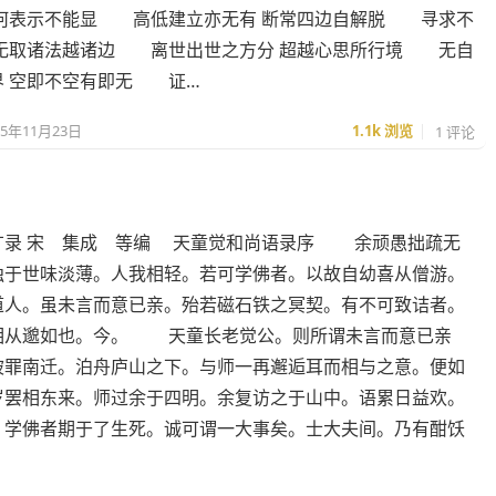
任何表示不能显 高低建立亦无有 断常四边自解脱 寻求不
 无取诸法越诸边 离世出世之方分 超越心思所行境 无自
界 空即不空有即无 证…
25年11月23日
1.1k
浏览
1 评论
广录 宋 集成 等编 天童觉和尚语录序 余顽愚拙疏无
独于世味淡薄。人我相轻。若可学佛者。以故自幼喜从僧游。
道人。虽未言而意已亲。殆若磁石铁之冥契。有不可致诘者。
相从邈如也。今。 天童长老觉公。则所谓未言而意已亲
被罪南迁。泊舟庐山之下。与师一再邂逅耳而相与之意。便如
岁罢相东来。师过余于四明。余复访之于山中。语累日益欢。
。学佛者期于了生死。诚可谓一大事矣。士大夫间。乃有酣饫