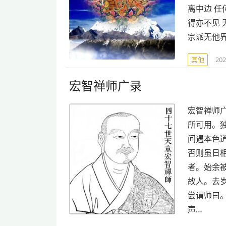
离中边 
得亦不见
宗派无他
其他
20
宏智禅师广录
宏智禅师
所可用。
间遇本色
否则虽日
者。始余
故人。去
尝谓师曰
声…