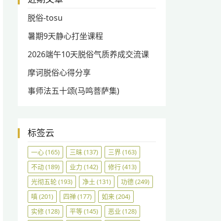
脱俗-tosu
暑期9天静心打坐课程
2026端午10天脱俗气质养成交流课
摩诃脱俗心得分享
事师法五十颂(马鸣菩萨集)
标签云
一心
(165)
三昧
(137)
三界
(163)
不动
(189)
业力
(142)
修行
(413)
光彻五轮
(193)
净土
(131)
功德
(249)
嗔
(201)
四禅
(177)
如来
(204)
实修
(128)
平等
(145)
恶业
(128)