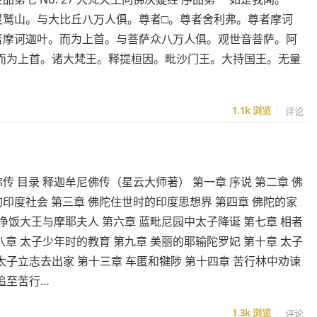
灵鹫山。与大比丘八万人俱。尊者□。尊者舍利弗。尊者摩诃
者摩诃迦叶。而为上首。与菩萨众八万人俱。观世音菩萨。阿
而为上首。诸大梵王。释提桓因。毗沙门王。大持国王。无量
1.1k
浏览
评论
传 目录 释迦牟尼佛传（星云大师著） 第一章 序说 第二章 佛
印度社会 第三章 佛陀住世时的印度思想界 第四章 佛陀的家
 净饭大王与摩耶夫人 第六章 蓝毗尼园中太子降诞 第七章 相者
八章 太子少年时的教育 第九章 美丽的耶输陀罗妃 第十章 太子
 太子立志去出家 第十三章 车匿和犍陟 第十四章 苦行林中劝谏
追至苦行…
1.3k
浏览
评论