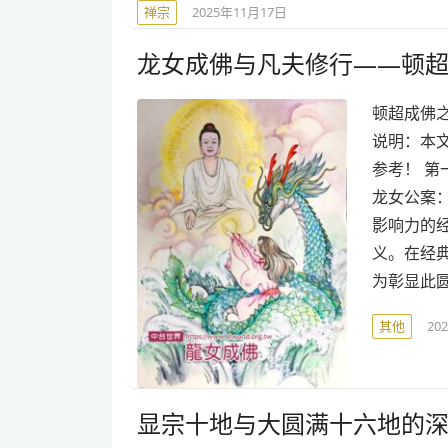
禅宗
2025年11月17日
龙女成佛与凡夫修行——顿
顿超成佛
说明：本
参考！ 第
龙女公案
影响力的经
义。在经
为彰显此
其他
20
显宗十地与大圆满十六地的