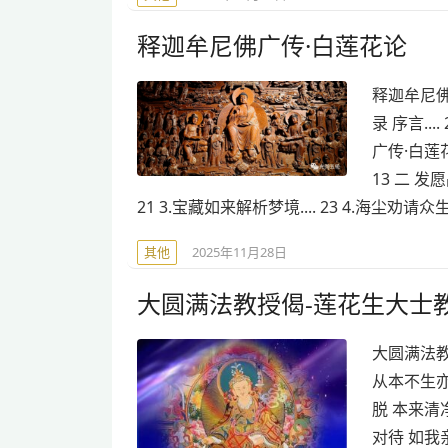
释迦牟尼佛广传·白莲花论
释迦牟尼佛
录 序言...
广传·白莲花论
13 二 发愿
21 3.宝藏如来解析梦境.... 23 4.海尘劝请众生发心
其他
2025年11月28日
大圆满法教授偈-莲花生大士
大圆满法
从本不生
脱 本来
对待 如