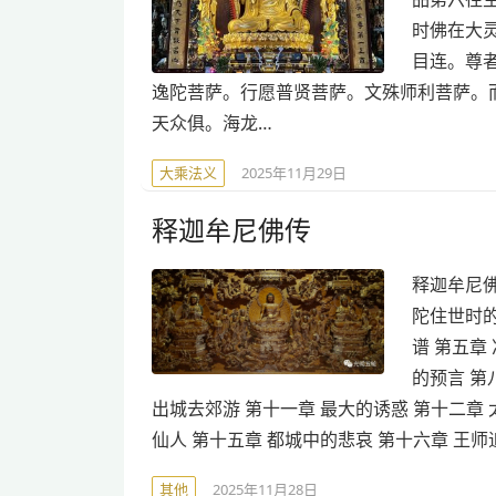
时佛在大
目连。尊
逸陀菩萨。行愿普贤菩萨。文殊师利菩萨。
天众俱。海龙…
大乘法义
2025年11月29日
释迦牟尼佛传
释迦牟尼佛
陀住世时的
谱 第五章
的预言 第
出城去郊游 第十一章 最大的诱惑 第十二章
仙人 第十五章 都城中的悲哀 第十六章 王师
其他
2025年11月28日