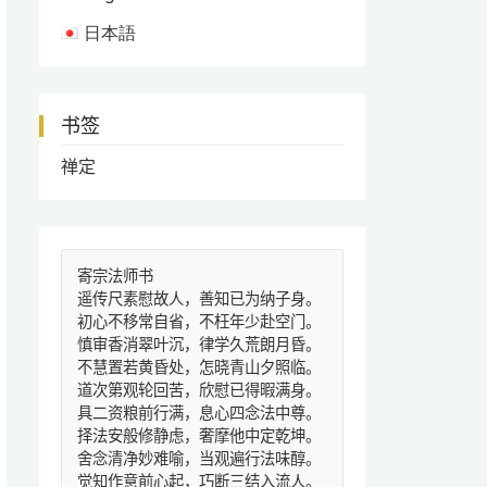
日本語
书签
禅定
寄宗法师书
遥传尺素慰故人，善知已为纳子身。
初心不移常自省，不枉年少赴空门。
慎审香消翠叶沉，律学久荒朗月昏。
不慧置若黄昏处，怎晓青山夕照临。
道次第观轮回苦，欣慰已得暇满身。
具二资粮前行满，息心四念法中尊。
择法安般修静虑，奢摩他中定乾坤。
舍念清净妙难喻，当观遍行法味醇。
觉知作意前心起，巧断三结入流人。