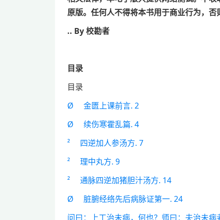
原版。任何人不得将本
书用于商业行为，否
.
. By
校勘者
目录
目录
Ø 金匮上课前言. 2
Ø 续伤寒霍乱篇. 4
² 四逆加人参汤方. 7
² 理中丸方. 9
² 通脉四逆加猪胆汁汤方. 14
Ø 脏腑经络先后病脉证第一. 24
问曰：上工治未病，何也？师曰：夫治未病