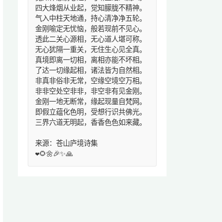
四大烽烟从业起，觉知朦胧不精神。
气入中柱天地通，持心清净净五轮。
金刚喻定无忧恼，般若现前不见心。
透此二关心源相，无心道人堪可称。
无心犹隔一重关，无住生心见全真。
真境即离一切相，离相亦能不坏相。
了达一切缘起相，诸法皆为自然相。
非真非俗非无常，空缘空境空万相。
非非空处空非非，非空非有见金刚。
金刚一地无断常，缘起现量自梵网。
即假立蕴化色明，受想行识共佛光。
三界六道无明起，香香色色如来藏。
来源：苍山庐境诗集
❤️🌻🌼🎉✨🙏