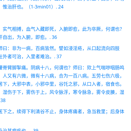
肝也。（1-3min01）. 24
，实气相搏，血气入藏即死，入腑即愈，此为卒厥，何谓也？
自出，为入腑，即愈。. 36
师曰：非为一病，百病皆然。譬如浸淫疮，从口起流向四肢
外者可治，入里者难治。. 37
偠脊臂脚掣痛。阴病十八，何谓也？师曰：欬上气喘哕咽肠鸣
；人又有六微，微有十八病，合为一百八病。五劳七伤六极，
居下，大邪中表，小邪中里，谷饦之邪，从口入者，宿食也。
，湿伤于下，雾伤于上，风令脉浮，寒令脉急，雾令皮腠，湿
38
医下之，续得下利清谷不止，身体疼痛者，急当救里；后身体
其痼疾也。. 39