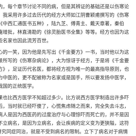
内，每个章节讨论不同的病，但是其辨证的基础还是以伤寒论
，我采用许多过去历代的经方大师如江阴曹颖甫撰写的《伤寒
《中西汇通医书五种》，陆九芝、傅青主、戴天章著，秦伯
庵增批，林直清勘的《徐灵胎医书全集》等等。经方也因为这
些名家也因此流芳百世。
心的一笑，因为他是先写出《千金要方》一书，当时他以为这
景所写的《伤寒杂病论》，大为惊讶于经方，于是将《千金要
方》，足证历代名医，都将经方视为唯一的最高指导原则，也
为中医的，更不配被称为名家或是国手，所以要发扬中医学，
我国的正统医学。
果也比西方医学不知超过多少。比方说西方医学制造出许多吓
后，当时就已经吓傻了，心慌焦虑随之而来，完全失去斗志，
病人是因为西医药的过度治疗与心理惊吓而死亡的，并不是因
不立病名，是因为立病名，会让疾病的定义变为更狭隘，这符
学讲究同症同治，就是不受到病名的限制。立下了病名对于病情