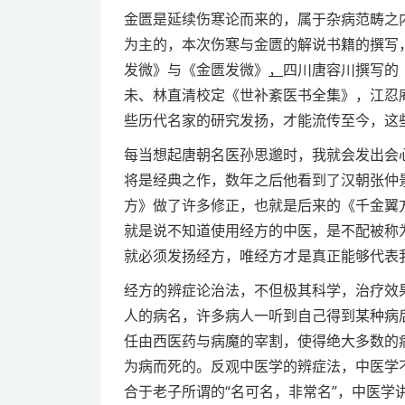
金匮是延续伤寒论而来的，属于杂病范畴之
为主的，本次伤寒与金匮的解说书籍的撰写
发微》与《金匮发微》
，
四川唐容川撰写的
未、林直清校定《世补紊医书全集》，江忍
些历代名家的研究发扬，才能流传至今，这
每当想起唐朝名医孙思邈时，我就会发出会
将是经典之作，数年之后他看到了汉朝张仲
方》做了许多修正，也就是后来的《千金翼
就是说不知道使用经方的中医，是不配被称
就必须发扬经方，唯经方才是真正能够代表
经方的辨症论治法，不但极其科学，治疗效
人的病名，许多病人一听到自己得到某种病
任由西医药与病魔的宰割，使得绝大多数的
为病而死的。反观中医学的辨症法，中医学
合于老子所谓的“名可名，非常名”，中医