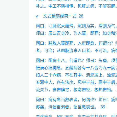
补之。中工不晓相传，见肝之病，不解实脾，惟治
v 文式易筋经第一式. 28
问曰：寸脉沉大而滑，沉则为实，滑则为气
师曰：辰口青身冷，为入藏，即死；如身和汗
问曰：脉脱入藏即死，入府即愈，何谓也？
者，可治；从四肢流来入口者，不可治。病在
问曰：阳病十八，何谓也？师曰：头痛，项
胀满心痛拘急。五藏病各有十八合为九十病
妇人三十六病，不在其中。清邪居上，浊邪
五邪中人，各有法度，风中于前，寒中于后
流关节，食伤脾胃，极寒伤经，极热伤络。. 
问曰：病有急当救表者，何谓也？师曰：病
疼痛，清便自调者，急当救表也。. 39
夫病痼疾，加以卒病，当先治其其卒病，后乃治