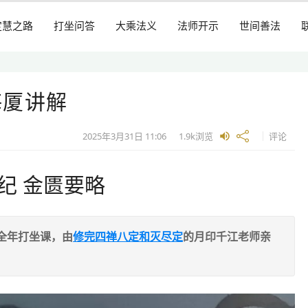
定慧之路
打坐问答
大乘法义
法师开示
世间善法
海厦讲解
2025年3月31日
11:06
1.9k
浏览
评论
纪 金匮要略
全年打坐课，由
修完四禅八定和灭尽定
的月印千江老师亲