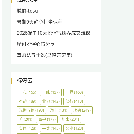
脱俗-tosu
暑期9天静心打坐课程
2026端午10天脱俗气质养成交流课
摩诃脱俗心得分享
事师法五十颂(马鸣菩萨集)
标签云
一心
(165)
三昧
(137)
三界
(163)
不动
(189)
业力
(142)
修行
(413)
光彻五轮
(193)
净土
(131)
功德
(249)
嗔
(201)
四禅
(177)
如来
(204)
实修
(128)
平等
(145)
恶业
(128)