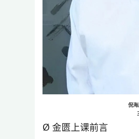
倪海
Ø 金匮上课前言