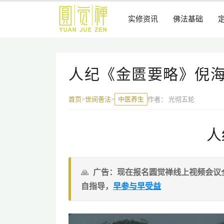
跳
到
实修资讯
佛法基础
主
要
内
容
人纪《金匮要略》倪
中医养生
作者：
光彻五轮
首页
>
世间善法
>
人
广告：现在报名圆觉禅线上视频会议
自指导，
早参与早受益