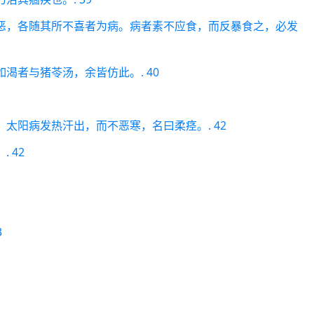
恶，各随其所不喜者为病。病者素不应食，而反暴食之，必发
渴者与猪苓汤，余皆仿此。. 40
太阳病发热汗出，而不恶寒，名曰柔痉。. 42
 42
3