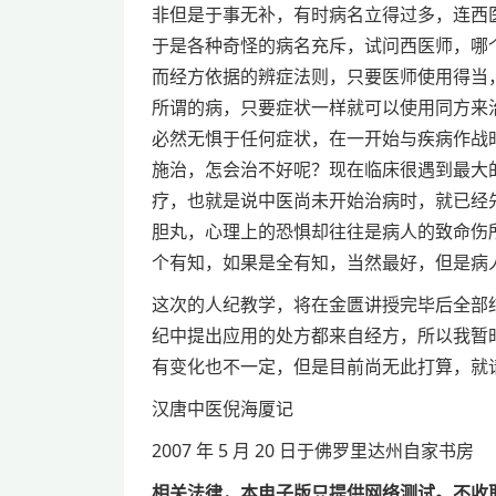
非但是于事无补，有时病名立得过多，连西
于是各种奇怪的病名充斥，试问西医师，哪
而经方依据的辨症法则，只要医师使用得当
所谓的病，只要症状一样就可以使用同方来
必然无惧于任何症状，在一开始与疾病作战
施治，怎会治不好呢？现在临床很遇到最大
疗，也就是说中医尚未开始治病时，就已经
胆丸，心理上的恐惧却往往是病人的致命伤
个有知，如果是全有知，当然最好，但是病
这次的人纪教学，将在金匮讲授完毕后全部
纪中提出应用的处方都来自经方，所以我暂
有变化也不一定，但是目前尚无此打算，就
汉唐中医倪海厦记
2007 年 5 月 20 日于佛罗里达州自家书房
相关法律，本电子版只提供网络测试。不收