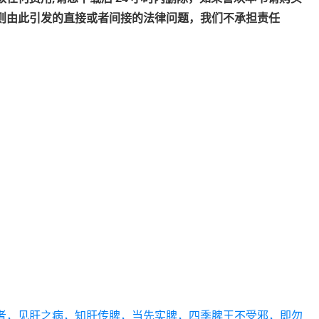
则由此引发的直接或者间接的法律问题，我们不
承担责任
者，见肝之病，知肝传脾，当先实脾，四季脾王不受邪，即勿