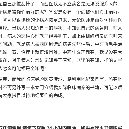
医自己都搅乱掉了，而西医认为不立病名是无法说服众人的，
个病是被你们治好的呢？答案是没有一个病被他们真正治好。
，就可以很迅速的让病人恢复过来，无论医师是面对何种西医
治疗。当病人只知道自己的症状，不知道自己的病名时，病人
时，病人的这种心理就已经胜利了，加上由训练精良的医师来
的问题，就是病人被西医制造的病名先吓住后，中医再动手治
先输一着，治疗上就倍增困难，中药什么药都有，就是没有大
所在，对于病人时常是无知胜于有知，这里的有知，指的是半
人怎么可能都是全知呢？
结束，而我的临床经验医案传承，将利用地纪来撰写，所有地
时不再另外写一本专门介绍我实际临床病案的书籍，可能以后
请大家拭目以待地纪著作的完成。
取任何费用,请您
下载后
24
小时内删除，如果喜欢本书请购买