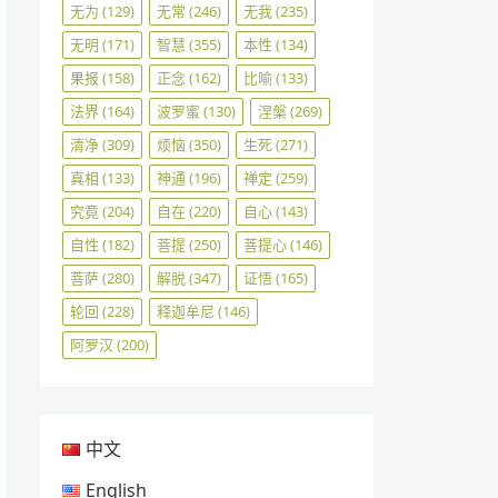
无为
(129)
无常
(246)
无我
(235)
无明
(171)
智慧
(355)
本性
(134)
果报
(158)
正念
(162)
比喻
(133)
法界
(164)
波罗蜜
(130)
涅槃
(269)
清净
(309)
烦恼
(350)
生死
(271)
真相
(133)
神通
(196)
禅定
(259)
究竟
(204)
自在
(220)
自心
(143)
自性
(182)
菩提
(250)
菩提心
(146)
菩萨
(280)
解脱
(347)
证悟
(165)
轮回
(228)
释迦牟尼
(146)
阿罗汉
(200)
中文
English