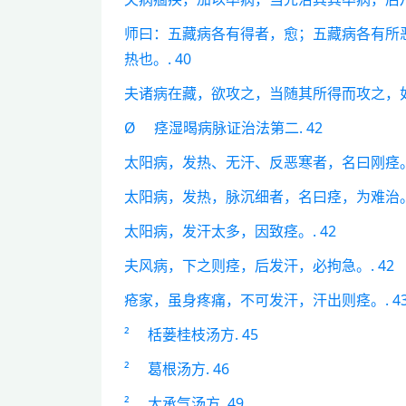
师曰：五藏病各有得者，愈；五藏病各有所
热也。. 40
夫诸病在藏，欲攻之，当随其所得而攻之，如
Ø 痉湿暍病脉证治法第二. 42
太阳病，发热、无汗、反恶寒者，名曰刚痉。
太阳病，发热，脉沉细者，名曰痉，为难治。.
太阳病，发汗太多，因致痉。. 42
夫风病，下之则痉，后发汗，必拘急。. 42
疮家，虽身疼痛，不可发汗，汗出则痉。. 4
² 栝蒌桂枝汤方. 45
² 葛根汤方. 46
² 大承气汤方. 49