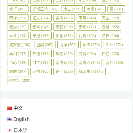
一心
(165)
三昧
(137)
三界
(163)
不动
(189)
业力
(142)
修行
(413)
光彻五轮
(193)
净土
(131)
功德
(249)
嗔
(201)
四禅
(177)
如来
(204)
实修
(128)
平等
(145)
恶业
(128)
无为
(129)
无常
(246)
无我
(235)
无明
(171)
智慧
(355)
本性
(134)
果报
(158)
正念
(162)
比喻
(133)
法界
(164)
波罗蜜
(130)
涅槃
(269)
清净
(309)
烦恼
(350)
生死
(271)
真相
(133)
神通
(196)
禅定
(259)
究竟
(204)
自在
(220)
自心
(143)
自性
(182)
菩提
(250)
菩提心
(146)
菩萨
(280)
解脱
(347)
证悟
(165)
轮回
(228)
释迦牟尼
(146)
阿罗汉
(200)
中文
English
日本語