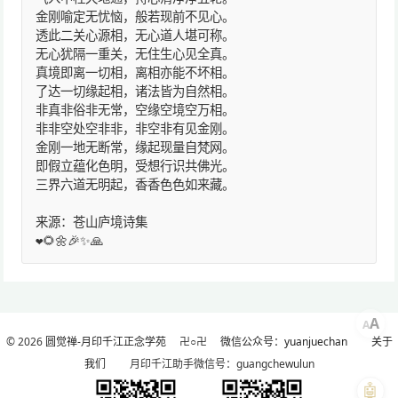
金刚喻定无忧恼，般若现前不见心。
透此二关心源相，无心道人堪可称。
无心犹隔一重关，无住生心见全真。
真境即离一切相，离相亦能不坏相。
了达一切缘起相，诸法皆为自然相。
非真非俗非无常，空缘空境空万相。
非非空处空非非，非空非有见金刚。
金刚一地无断常，缘起现量自梵网。
即假立蕴化色明，受想行识共佛光。
三界六道无明起，香香色色如来藏。
来源：苍山庐境诗集
❤️🌻🌼🎉✨🙏
A
A
© 2026
圆觉禅-月印千江正念学苑
卍○卍
微信公众号：yuanjuechan
关于
我们
月印千江助手微信号：guangchewulun
🤖