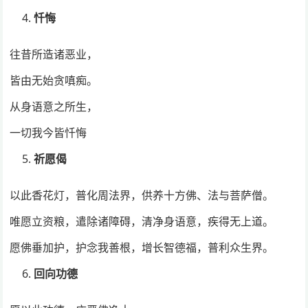
忏悔
往昔所造诸恶业，
皆由无始贪嗔痴。
从身语意之所生，
一切我今皆忏悔
祈愿偈
以此香花灯，普化周法界，供养十方佛、法与菩萨僧。
唯愿立资粮，遣除诸障碍，清净身语意，疾得无上道。
愿佛垂加护，护念我善根，增长智德福，普利众生界。
回向功德