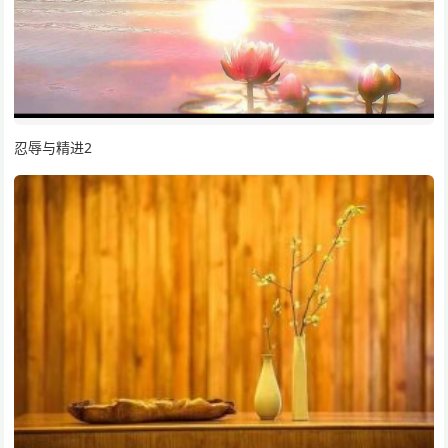
忍辱与精进2