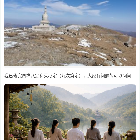
我已修完四禅八定和灭尽定（九次第定），大家有问题的可以问问