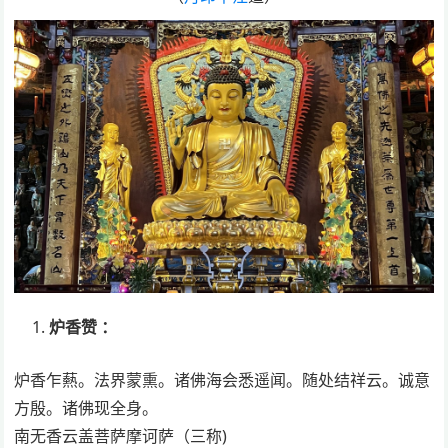
炉香赞 ：
炉香乍爇。法界蒙熏。诸佛海会悉遥闻。随处结祥云。诚意
方殷。诸佛现全身。
南无香云盖菩萨摩诃萨（三称)