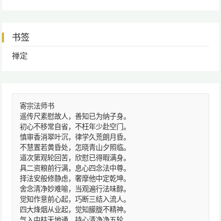
书签
禅定
寄宗法师书
遥传尺素慰故人，善知已为纳子身。
初心不移常自省，不枉年少赴空门。
慎审香消翠叶沉，律学久荒朗月昏。
不慧置若黄昏处，怎晓青山夕照临。
道次第观轮回苦，欣慰已得暇满身。
具二资粮前行满，息心四念法中尊。
择法安般修静虑，奢摩他中定乾坤。
舍念清净妙难喻，当观遍行法味醇。
觉知作意前心起，巧断三结入流人。
四大烽烟从业起，觉知朦胧不精神。
气入中柱天地通，持心清净净五轮。