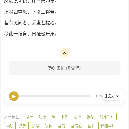
愿以此功德，庄严佛净土。
上报四重恩，下济三途苦。
若有见闻者，悉发菩提心。
尽此一报身，同证极乐果。
🧘
💬
0
条同修交流
›
▶
0.0%
文章标签：
净土
功德
嗔
平等
恶业
报身
月印千江
极乐
法界
清净
皈依
菩提
菩提心
菩萨
释迦牟尼