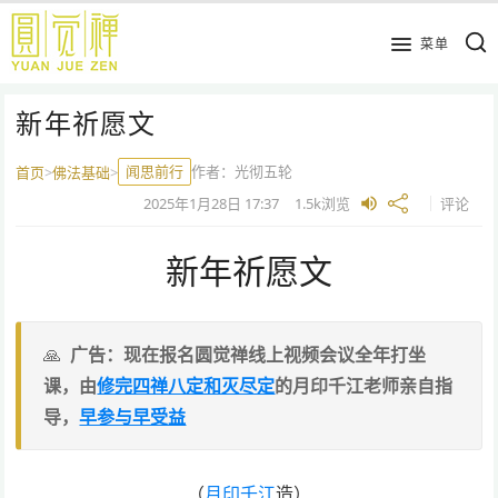
跳
到
菜单
主
要
新年祈愿文
内
容
闻思前行
作者：
光彻五轮
首页
>
佛法基础
>
2025年1月28日
17:37
1.5k
浏览
评论
新年祈愿文
广告：现在报名圆觉禅线上视频会议全年打坐
课，由
修完四禅八定和灭尽定
的月印千江老师亲自指
导，
早参与早受益
（
月印千江
造）