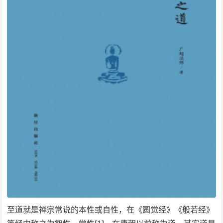
至道就是禅宗常说的本性或自性，在《圆觉经》《般若经》