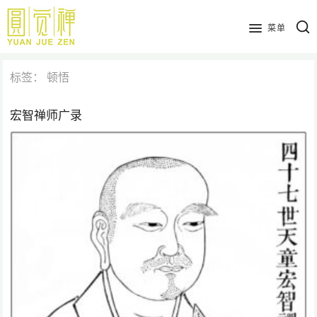
跳
到
菜单
主
要
标签：
顿悟
内
容
宏智禅师广录