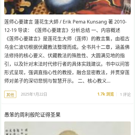
莲师心要建言 蓮花生大師 / Erik Pema Kunsang 著 2010-
12-19 导读：《莲师心要建言》分析总结 一、内容概述
《莲师心要建言》是莲花生大师（莲师）的教言集，由祖古
乌金仁波切根据伏藏教法整理而成。全书共十二章，涵盖佛
法修持的核心要义、伏藏教法的殊胜性、大圆满见地的指
引，以及针对末法时代修行者的具体实践建议。书中以问答
形式呈现，强调直指心性的教授，融合显密教法，并贯穿莲
师对弟子的深切悲悯与智慧开示。 二、核心教义…
2025年1月22日
1.7k
浏览
1 评论
其他
愚笨的周利般陀证得圣果