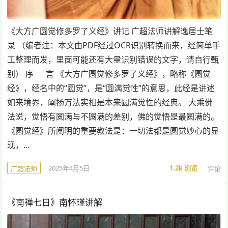
《大方广圆觉修多罗了义经》讲记 广超法师讲解逸居士笔
录 （编者注：本文由PDF经过OCR识别转换而来，经简单手
工整理而发，里面可能还有大量识别错误的文字，请自行甄
别） 序 言 《大方广圆觉修多罗了义经》，略称《圆觉
经》，经名中的“圆觉”，是“圆满觉性”的意思，此经是讲述
如来境界，阐扬万法实相是本来圆满觉性的经典。 大乘佛
法说，觉悟有圆满与不圆满的差别，佛的觉悟是最圆满的。
《圆觉经》所阐明的重要教法是：一切法都是圆觉妙心的显
现，…
2025年4月5日
1.2k
浏览
评论
广超法师
《南禅七日》南怀瑾讲解