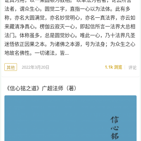
证真为用，以一乘圆顿为教相。 以单法为名者，论云所言
法者，谓众生心。圆觉二字，直指一心以为法体。此有多
称，亦名大圆满觉，亦名妙觉明心，亦名一真法界，亦云如
来藏清净真心。楞伽云寂灭一心，即起信所言一法界大总相
法门。体称虽多，总是圆觉妙心。唯此一心，乃十法界凡圣
迷悟依正因果之本。为诸佛之本源，号为法身；为众生之心
地故名佛性。一切诸法，皆…
2022年3月20日
1.1k
浏览
评论
其他
《信心铭之道》广超法师（著）