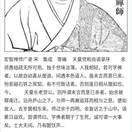
宏智禅师广录 宋 集成 等编 天童觉和尚语录序 余
顽愚拙疏无所可用。独于世味淡薄。人我相轻。若可学佛
者。以故自幼喜从僧游。间遇本色道人。虽未言而意已亲。
殆若磁石铁之冥契。有不可致诘者。否则虽日相从邈如也。
今。 天童长老觉公。则所谓未言而意已亲者。始余被
罪南迁。泊舟庐山之下。与师一再邂逅耳而相与之意。便如
故人。去岁罢相东来。师过余于四明。余复访之于山中。语
累日益欢。尝谓师曰。学佛者期于了生死。诚可谓一大事
矣。士大夫间。乃有酣饫声…