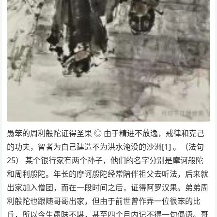
愚笨的周利般陀证得圣果 ◎ 由于精进不放逸，戒律和克己
的功夫，智者为自己建造不为洪水淹没的沙洲[1] 。（法句
25） 某个银行家有两个孙子，他们的名字分别是摩诃般陀
和周利般陀。年长的摩诃般陀经常陪伴祖父去听法，后来就
出家加入僧团，而在一段时间之后，证得阿罗汉果。弟弟周
利般陀也跟随哥哥出家，但由于前世曾作弄一位很笨的比
丘，所以今生愚昧不堪，甚至四个月内记不得一句偈语。哥