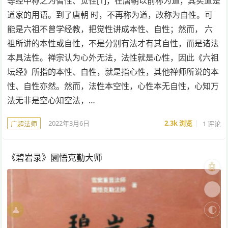
等经中称之为智性、觉性[1]，在唐朝以前称为道，其实道是
道家的用语。到了唐朝 时，不再称为道，改称为自性。可
能是六祖不曾学经教，把觉性讲成本性、自性；然而， 六
祖所讲的本性或自性，不是分别有法才有其自性，而是诸法
本具法性。禅宗认为心外无法，法性就是心性，因此《六祖
坛经》所指的本性、自性，就是指心性，其他禅师所说的本
性、自性亦然。然而，法性本空性，心性本无自性，心知万
法无非是空心知空法，…
2022年3月6日
2.3k
浏览
1 评论
广超法师
《碧岩录》圜悟克勤大师
🤖
🎨
🧘
🌓