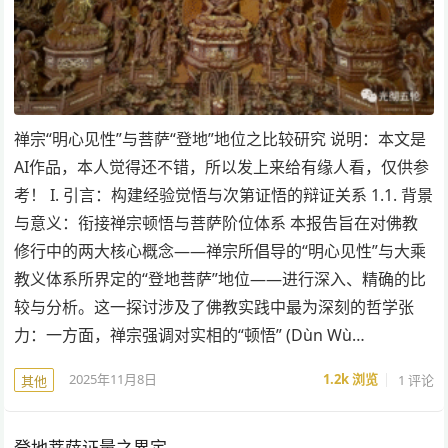
禅宗“明心见性”与菩萨“登地”地位之比较研究 说明：本文是
AI作品，本人觉得还不错，所以发上来给有缘人看，仅供参
考！ I. 引言：构建经验觉悟与次第证悟的辩证关系 1.1. 背景
与意义：衔接禅宗顿悟与菩萨阶位体系 本报告旨在对佛教
修行中的两大核心概念——禅宗所倡导的“明心见性”与大乘
教义体系所界定的“登地菩萨”地位——进行深入、精确的比
较与分析。这一探讨涉及了佛教实践中最为深刻的哲学张
力：一方面，禅宗强调对实相的“顿悟” (Dùn Wù…
2025年11月8日
1.2k
浏览
1 评论
其他
登地菩萨证量之界定