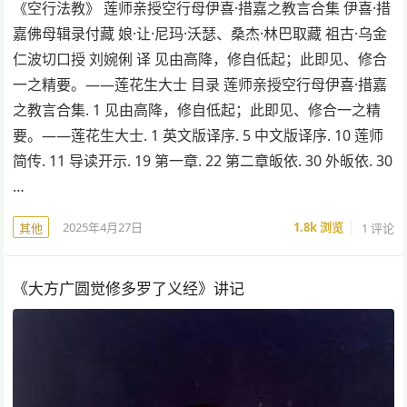
《空行法教》 莲师亲授空行母伊喜·措嘉之教言合集 伊喜·措
嘉佛母辑录付藏 娘·让·尼玛·沃瑟、桑杰·林巴取藏 祖古·乌金
仁波切口授 刘婉俐 译 见由高降，修自低起；此即见、修合
一之精要。——莲花生大士 目录 莲师亲授空行母伊喜·措嘉
之教言合集. 1 见由高降，修自低起；此即见、修合一之精
要。——莲花生大士. 1 英文版译序. 5 中文版译序. 10 莲师
简传. 11 导读开示. 19 第一章. 22 第二章皈依. 30 外皈依. 30
…
2025年4月27日
1.8k
浏览
1 评论
其他
《大方广圆觉修多罗了义经》讲记