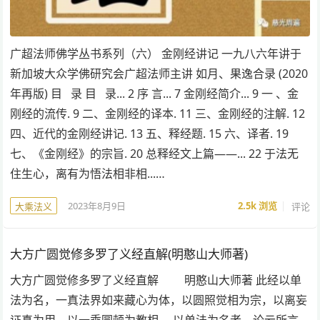
广超法师佛学丛书系列（六） 金刚经讲记 一九八六年讲于
新加坡大众学佛研究会广超法师主讲 如月、果逸合录 (2020
年再版) 目 录 目 录... 2 序 言... 7 金刚经简介... 9 一 、金
刚经的流传. 9 二、金刚经的译本. 11 三、金刚经的注解. 12
四、近代的金刚经讲记. 13 五、释经题. 15 六、译者. 19
七、《金刚经》的宗旨. 20 总释经文上篇——... 22 于法无
住生心，离有为悟法相非相...…
2023年8月9日
2.5k
浏览
评论
大乘法义
大方广圆觉修多罗了义经直解(明憨山大师著)
大方广圆觉修多罗了义经直解 明憨山大师著 此经以单
法为名，一真法界如来藏心为体，以圆照觉相为宗，以离妄