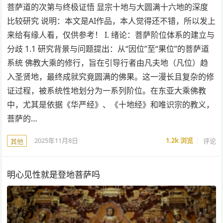
菩萨道的次第与终极证悟 显宗十地与大圆满十六地的深度
比较研究 说明：本文是AI作品，本人觉得还不错，所以发上
来给有缘人看，仅供参考！ I. 绪论：菩萨阶位体系的建立与
分歧 1.1 研究背景与问题提出：从“因位”至“果位”的菩萨道
系统 佛教大乘的修行，旨在引导行者由凡夫地（凡位）趋
入圣贤地，最终成就究竟圆满的佛果。这一漫长且复杂的修
证过程，被系统性地划分为一系列阶位。在东亚大乘佛教
中，尤其是依据《华严经》、《十地经》和唯识宗的教义，
菩萨的…
2025年11月8日
1.2k
浏览
评论
其他
明心见性就是登地菩萨吗