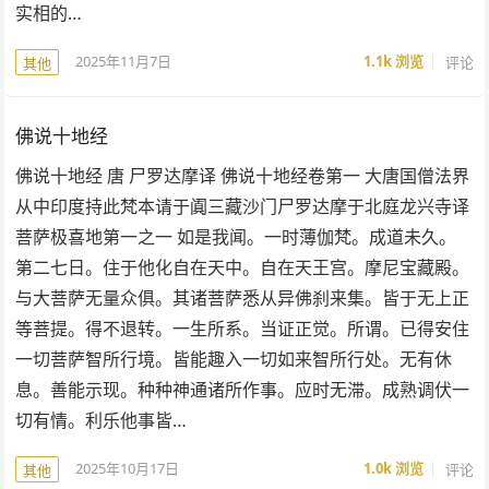
实相的…
2025年11月7日
1.1k
浏览
评论
其他
佛说十地经
佛说十地经 唐 尸罗达摩译 佛说十地经卷第一 大唐国僧法界
从中印度持此梵本请于阗三藏沙门尸罗达摩于北庭龙兴寺译
菩萨极喜地第一之一 如是我闻。一时薄伽梵。成道未久。
第二七日。住于他化自在天中。自在天王宫。摩尼宝藏殿。
与大菩萨无量众俱。其诸菩萨悉从异佛刹来集。皆于无上正
等菩提。得不退转。一生所系。当证正觉。所谓。已得安住
一切菩萨智所行境。皆能趣入一切如来智所行处。无有休
息。善能示现。种种神通诸所作事。应时无滞。成熟调伏一
切有情。利乐他事皆…
2025年10月17日
1.0k
浏览
评论
其他