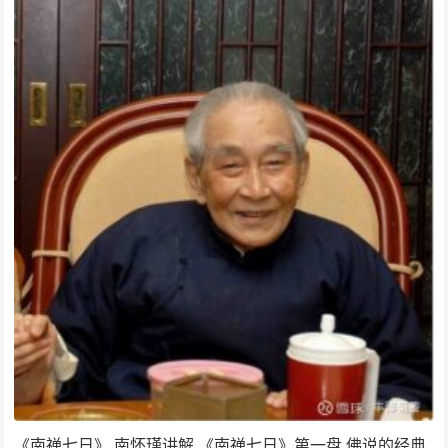
《南禅七日》 南怀瑾讲解 《南禅七日》第一盘 佛说的经典