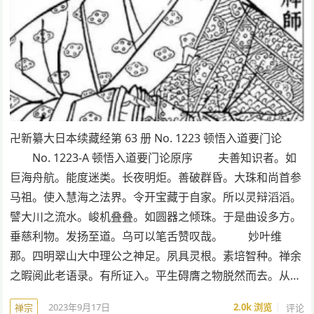
卍新纂大日本续藏经第 63 册 No. 1223 顿悟入道要门论
No. 1223-A 顿悟入道要门论原序 夫善知识者。如
巨海舟航。能度迷类。长夜明炬。善破群昏。大珠和尚首参
马祖。使入慧海之法界。令开宝藏于自家。所以灵辩滔滔。
譬大川之流水。峻机叠叠。如圆器之倾珠。于是曲设多方。
垂慈利物。发扬至道。乌可以笔舌赞叹哉。 妙叶维
那。四明翠山大中理公之神足。夙具灵根。素培智种。禅余
之暇阅此老语录。有所证入。平生碍膺之物脱然而去。从…
2023年9月17日
2.0k
浏览
评论
禅宗