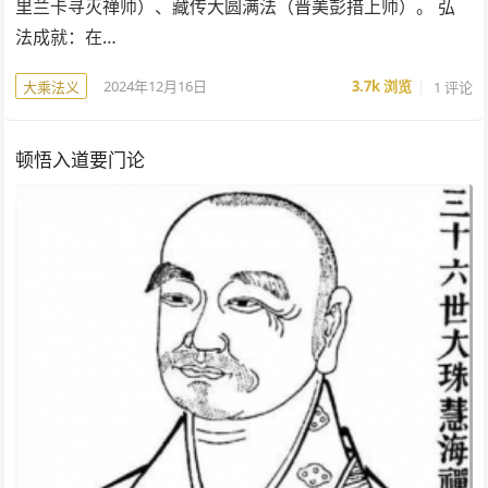
里兰卡寻灭禅师）、藏传大圆满法（晋美彭措上师）。 弘
法成就：在…
2024年12月16日
3.7k
浏览
1 评论
大乘法义
顿悟入道要门论