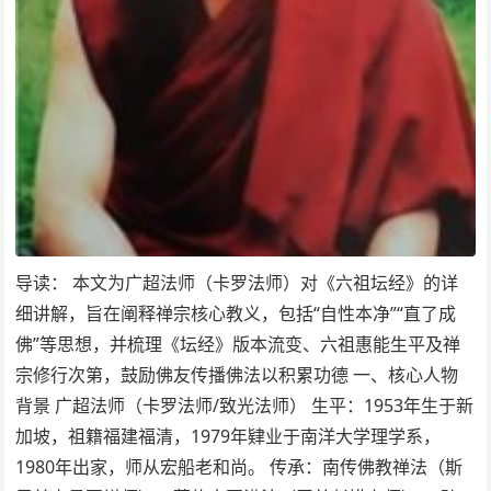
导读： 本文为广超法师（卡罗法师）对《六祖坛经》的详
细讲解，旨在阐释禅宗核心教义，包括“自性本净”“直了成
佛”等思想，并梳理《坛经》版本流变、六祖惠能生平及禅
宗修行次第，鼓励佛友传播佛法以积累功德 一、核心人物
背景 广超法师（卡罗法师/致光法师） 生平：1953年生于新
加坡，祖籍福建福清，1979年肄业于南洋大学理学系，
1980年出家，师从宏船老和尚。 传承：南传佛教禅法（斯