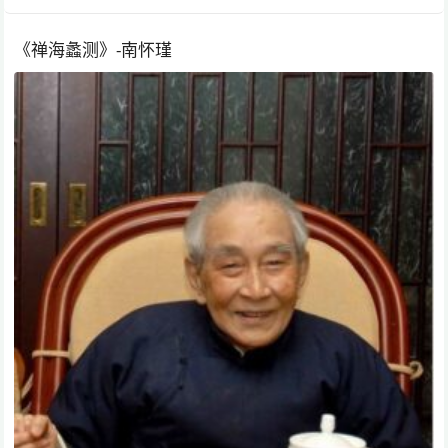
《禅海蠡测》-南怀瑾