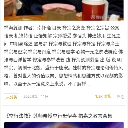
禅海蠡测 作者：南怀瑾 目录 禅宗之演变 禅宗之宗旨 公案
语录 机锋转语 证悟知解 宗师授受 参话头 神通妙用 生死之
间 中阴身略述 醒与梦 禅宗与教理 禅宗与禅定 禅宗与净土
禅宗与密宗 禅宗与丹道 禅宗与理学 心物一元之佛法概论 佛
法与西洋哲学 修定与参禅法要 跋 禅海蠡测剩语 出 版 说 明
禅宗，初创于北魏，盛行于唐宋。独特的禅宗理论和修持风
格，曾对世人的价值取向、思想情感和思维方式以深刻的影
响，以至于从一定意义上来说，不了解禅…
2025年5月11日
1.3k
浏览
评论
未分类
《空行法教》莲师亲授空行母伊喜·措嘉之教言合集