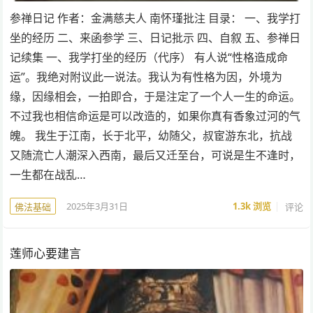
参禅日记 作者：金满慈夫人 南怀瑾批注 目录： 一、我学打
坐的经历 二、来函参学 三、日记批示 四、自叙 五、参禅日
记续集 一、我学打坐的经历（代序） 有人说“性格造成命
运”。我绝对附议此一说法。我认为有性格为因，外境为
缘，因缘相会，一拍即合，于是注定了一个人一生的命运。
不过我也相信命运是可以改造的，如果你真有香象过河的气
魄。 我生于江南，长于北平，幼随父，叔宦游东北，抗战
又随流亡人潮深入西南，最后又迁至台，可说是生不逢时，
一生都在战乱…
2025年3月31日
1.3k
浏览
评论
佛法基础
莲师心要建言