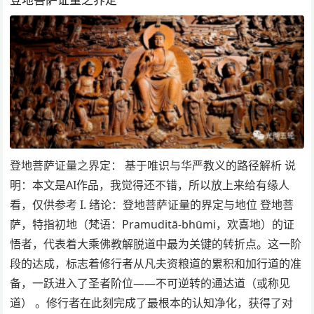
登地菩萨证量之界定： 基于唯识与华严教义的路径解析 说
明：本文是AI作品，我觉得还不错，所以放上来给有缘人
看，仅供参考 I. 绪论：登地菩萨证量的界定与地位 登地菩
萨，特指初地（梵语：Pramuditā-bhūmi，欢喜地）的证
悟者，代表着大乘佛教解脱道中最为关键的转折点。这一阶
段的达成，标志着修行者从凡夫资粮道的累积和加行道的准
备，一跃进入了圣者阶位——不可逆转的通达道（或称见
道） 。修行者在此刻完成了最根本的认知净化，获得了对