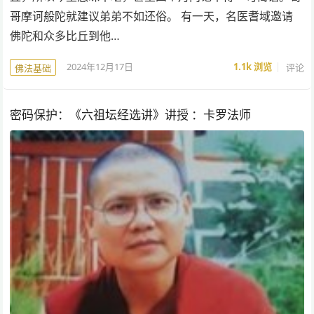
哥摩诃般陀就建议弟弟不如还俗。 有一天，名医耆域邀请
佛陀和众多比丘到他…
2024年12月17日
1.1k
浏览
评论
佛法基础
密码保护：《六祖坛经选讲》讲授 ：卡罗法师