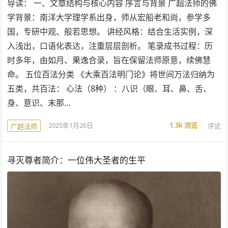
导读： 一、文章结构与核心内容 序言与背景 广超法师的佛
学背景：南洋大学理学系出身，师从宏船老和尚，参学多
国，专研中观、般若思想。 讲经风格：结合生活实例，深
入浅出，口语化表达，注重层层剖析。 笔录成书过程：历
时多年，由如月、果逸合录，旨在保留法师原意，续佛慧
命。 五位百法分类 《大乘百法明门论》将世间万法归纳为
五类，共百法： 心法（8种） ：八识（眼、耳、鼻、舌、
身、意识、末那…
2025年1月26日
1.3k
浏览
评论
广超法师
寻灭尊者简介：一位伟大圣者的生平