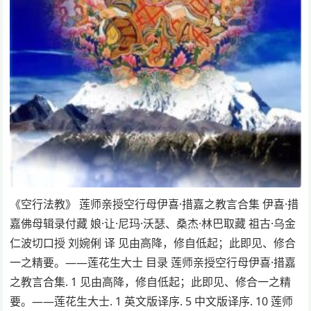
《空行法教》 莲师亲授空行母伊喜·措嘉之教言合集 伊喜·措
嘉佛母辑录付藏 娘·让·尼玛·沃瑟、桑杰·林巴取藏 祖古·乌金
仁波切口授 刘婉俐 译 见由高降，修自低起；此即见、修合
一之精要。——莲花生大士 目录 莲师亲授空行母伊喜·措嘉
之教言合集. 1 见由高降，修自低起；此即见、修合一之精
要。——莲花生大士. 1 英文版译序. 5 中文版译序. 10 莲师