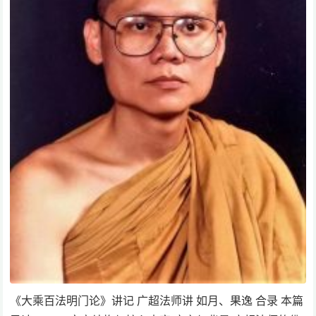
《大乘百法明门论》讲记 广超法师讲 如月、果逸 合录 本篇