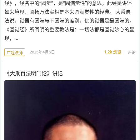
经》，经名中的“圆觉”，是“圆满觉性”的意思，此经是讲述
如来境界，阐扬万法实相是本来圆满觉性的经典。 大乘佛
法说，觉悟有圆满与不圆满的差别，佛的觉悟是最圆满的。
《圆觉经》所阐明的重要教法是：一切法都是圆觉妙心的显
现，…
2025年4月5日
1.2k
浏览
评论
广超法师
《大乘百法明门论》讲记