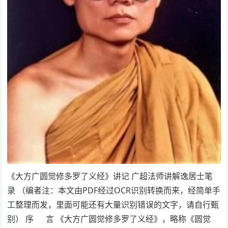
《大方广圆觉修多罗了义经》讲记 广超法师讲解逸居士笔
录 （编者注：本文由PDF经过OCR识别转换而来，经简单手
工整理而发，里面可能还有大量识别错误的文字，请自行甄
别） 序 言 《大方广圆觉修多罗了义经》，略称《圆觉