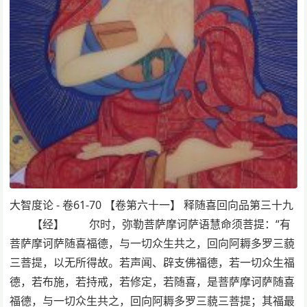
大智度论 - 卷61-70 【卷第六十一】 释随喜回向品第三十九
【经】 尔时，弥勒菩萨摩诃萨语慧命须菩提：“有
菩萨摩诃萨随喜福德，与一切众生共之，回向阿耨多罗三藐
三菩提，以无所得故。若声闻、辟支佛福德，若一切众生福
德，若布施，若持戒，若修定，若随喜，是菩萨摩诃萨随喜
福德，与一切众生共之，回向阿耨多罗三藐三菩提；其福最