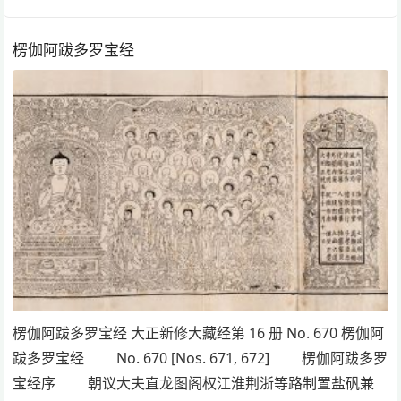
楞伽阿跋多罗宝经
楞伽阿跋多罗宝经 大正新修大藏经第 16 册 No. 670 楞伽阿
跋多罗宝经 No. 670 [Nos. 671, 672] 楞伽阿跋多罗
宝经序 朝议大夫直龙图阁权江淮荆浙等路制置盐矾兼