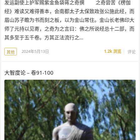
发运副使上护军赐紫金鱼袋蒋之奇撰 之奇尝苦《楞伽
经》难读又难得善本，会南都太子太保致政张公施此经，而
眉山苏子瞻为书而刻之板，以为金山常住。金山长老佛印大
师了元持以见寄，之奇为之言曰：佛之所说经总十二部，而
其多至于五千卷。方其正法流行之…
2024年5月13日
1.2k
浏览
评论
其他
大智度论 – 卷91-100