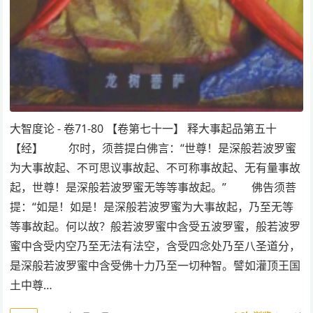
大智度论 - 卷71-80 【卷第七十一】 释大事起品第五十
【经】 尔时，须菩提白佛言：“世尊！是深般若波罗蜜
为大事故起、不可思议事故起、不可称事故起、无有量事故
起，世尊！是深般若波罗蜜无等等事故起。” 佛告须菩
提：“如是！如是！是深般若波罗蜜为大事故起，乃至无等
等事故起。何以故？般若波罗蜜中含受五波罗蜜，般若波罗
蜜中含受内空乃至无法有法空，含受四念处乃至八圣道分，
是深般若波罗蜜中含受佛十力乃至一切种智。譬如灌顶王国
土中尊…