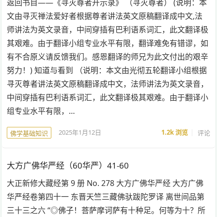
返回书目——《寻灭尊者开示录》 （寻灭尊者） (说明：本
文由寻灭禅法爱好者根据尊者讲法英文原稿翻译成中文,法
师讲法为英文录音，中间穿插有巴利语系词汇，此文翻译极
其艰难。由于翻译小组专业水平有限，翻译难免有错谬，如
有不合原义请反馈我们。感恩翻译的师兄为此文付出的艰辛
努力！) 知道与看到 （说明：本文由光彻五轮翻译小组根据
寻灭尊者讲法英文原稿翻译成中文，法师讲法为英文录音，
中间穿插有巴利语系词汇，此文翻译极其艰难。由于翻译小
组专业水平有限，…
2025年1月12日
1.2k
浏览
评论
佛学基础知识
大方广佛华严经（60华严）41-60
大正新修大藏经第 9 册 No. 278 大方广佛华严经 大方广佛
华严经卷第四十一 东晋天竺三藏佛驮跋陀罗译 离世间品第
三十三之六 “◎佛子！菩萨摩诃萨有十种足。何等为十？所