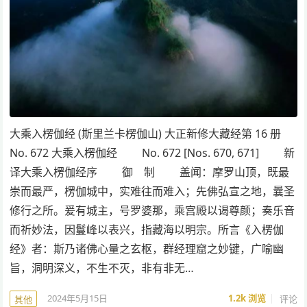
大乘入楞伽经 (斯里兰卡楞伽山) 大正新修大藏经第 16 册
No. 672 大乘入楞伽经 No. 672 [Nos. 670, 671] 新
译大乘入楞伽经序 御 制 盖闻：摩罗山顶，既最
崇而最严，楞伽城中，实难往而难入；先佛弘宣之地，曩圣
修行之所。爰有城主，号罗婆那，乘宫殿以谒尊颜；奏乐音
而祈妙法，因鬘峰以表兴，指藏海以明宗。所言《入楞伽
经》者：斯乃诸佛心量之玄枢，群经理窟之妙键，广喻幽
旨，洞明深义，不生不灭，非有非无…
2024年5月15日
1.2k
浏览
评论
其他