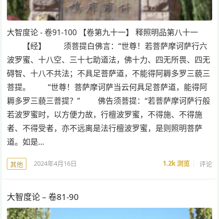
大智度论 - 卷91-100 【卷第九十一】 释照明品第八十一
【经】 须菩提白佛言：“世尊！若菩萨摩诃萨行六
波罗蜜、十八空、三十七助道法，佛十力、四无所畏、四无
碍智、十八不共法；不具足菩萨道，不能得阿耨多罗三藐三
菩提。 “世尊！菩萨摩诃萨当云何具足菩萨道，能得阿
耨多罗三藐三菩提？” 佛告须菩提：“若菩萨摩诃萨行般
若波罗蜜时，以方便力故，行檀波罗蜜，不得施、不得施
者、不得受者，亦不远离是法行檀波罗蜜，是则照明菩萨
道。如是…
2024年4月16日
1.2k
浏览
评论
其他
大智度论 – 卷81-90