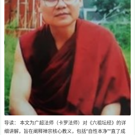
导读： 本文为广超法师（卡罗法师）对《六祖坛经》的详
细讲解，旨在阐释禅宗核心教义，包括“自性本净”“直了成