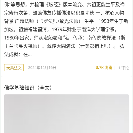
佛”等思想，并梳理《坛经》版本流变、六祖惠能生平及禅
宗修行次第，鼓励佛友传播佛法以积累功德 一、核心人物
背景 广超法师（卡罗法师/致光法师） 生平：1953年生于新
加坡，祖籍福建福清，1979年肄业于南洋大学理学系，
1980年出家，师从宏船老和尚。 传承：南传佛教禅法（斯
里兰卡寻灭禅师）、藏传大圆满法（晋美彭措上师）。 弘
法成就：在…
2024年12月16日
3.7k
浏览
1 评论
大乘法义
佛学基础知识（全文）