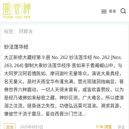
跳
到
菜单
主
要
标签：
阿那含
内
容
妙法莲华经
大正新修大藏经第 9 册 No. 262 妙法莲华经 No. 262 [Nos.
263, 264] 御制大乘妙法莲华经序 昔如来于耆阇崛山中，与
大阿罗汉阿若憍陈如、摩诃迦叶无量等众，演说大乘真经，
名无量义。是时天雨宝华布濩充满，慧光现瑞洞烛幽显，普
佛世界六种震动，一切人天得未曾有，咸皆欢喜赞叹，以为
是经乃诸佛如来秘密之藏，神妙叵测，广大难名，所以拔滞
溺之沈流，拯昏迷之失性，功德弘远莫可涯涘。溯求其源，
肇彼竺干流于震旦，爰自西晋沙门竺法…
2025年8月5日
1.1k
浏览
评论
其他