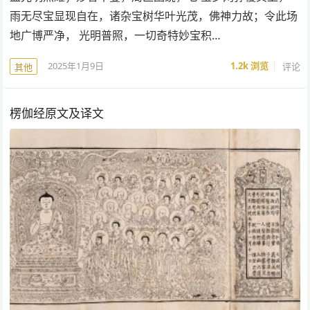
雨无尽宝显现自在，诸杂宝树华叶光茂，佛神力故；令此场
地广博严净， 光明普照，一切奇特妙宝积…
2025年1月9日
1.2k
浏览
评论
其他
楞伽经原文及译文