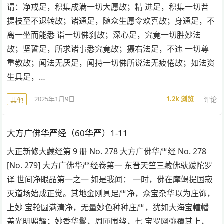
谓：净戒足，积集成满一切大愿故；精 进足，积集一切菩
提枝至不退转故；诸通足，随众生愿令欢喜故；身通足，不
离一坐而能悉 诣一切佛刹故；深心足，究竟一切胜妙法
故；坚誓足，所求诸事悉究竟故；摄右法足，不违 一切尊
重教故；闻法无厌足，闻持一切佛所说法无疲倦故；如法资
生具足，…
2025年1月9日
1.2k
浏览
评论
其他
大方广佛华严经（60华严）1-11
大正新修大藏经第 9 册 No. 278 大方广佛华严经 No. 278
[No. 279] 大方广佛华严经卷第一 东晋天竺三藏佛驮跋陀罗
译 世间净眼品第一之一 如是我闻： 一时，佛在摩竭提国寂
灭道场始成正觉。其地金刚具足严净，众宝杂华以为庄饰，
上妙 宝轮圆满清净，无量妙色种种庄严，犹如大海宝幢幡
盖光明照耀；妙香华鬘，周匝围绕，七 宝罗网弥覆其上，