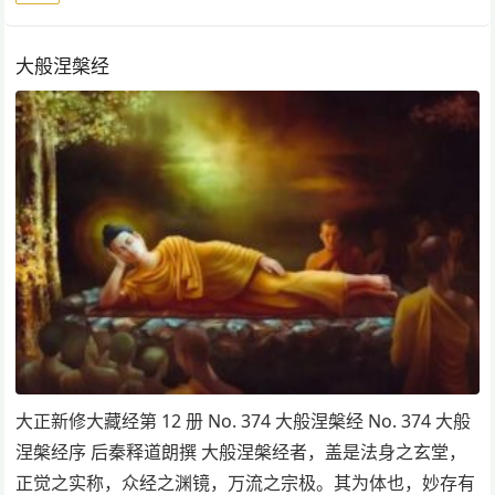
大般涅槃经
大正新修大藏经第 12 册 No. 374 大般涅槃经 No. 374 大般
涅槃经序 后秦释道朗撰 大般涅槃经者，盖是法身之玄堂，
正觉之实称，众经之渊镜，万流之宗极。其为体也，妙存有