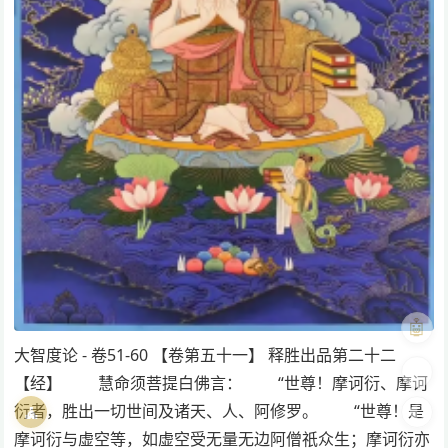
🤖
大智度论 - 卷51-60 【卷第五十一】 释胜出品第二十二
🎨
【经】 慧命须菩提白佛言： “世尊！摩诃衍、摩诃
衍者，胜出一切世间及诸天、人、阿修罗。 “世尊！是
🧘
🌓
摩诃衍与虚空等，如虚空受无量无边阿僧祇众生；摩诃衍亦