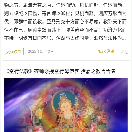
物之表、周流无穷之内，任运而动、见机而赴，任运而动，
则乘虚照以御物，寄言蹄以通化；见机而赴，则应万形而为
像，即群情而设教。至乃形充十方而心不易虑，教弥天下而
情不在已；厕流尘蚁而弗下，弥盖群圣而不高；功济万化而
不恃，明逾万日而不居；浑然与太虚同量，泯然与法性为…
2025年5月13日
1.2k
浏览
评论
大乘法义
《空行法教》莲师亲授空行母伊喜·措嘉之教言合集